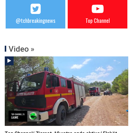
@tchbreakingnews
Top Channel
Video »