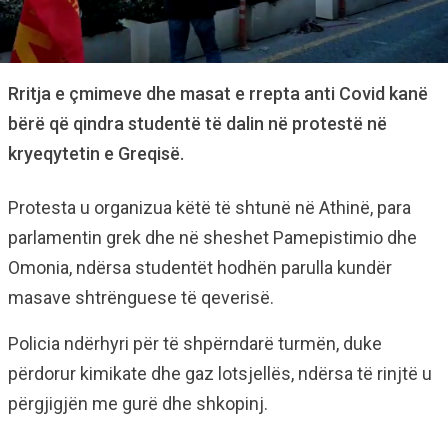
Rritja e çmimeve dhe masat e rrepta anti Covid kanë
bërë që qindra studentë të dalin në protestë në
kryeqytetin e Greqisë.
Protesta u organizua këtë të shtunë në Athinë, para
parlamentin grek dhe në sheshet Pamepistimio dhe
Omonia, ndërsa studentët hodhën parulla kundër
masave shtrënguese të qeverisë.
Policia ndërhyri për të shpërndarë turmën, duke
përdorur kimikate dhe gaz lotsjellës, ndërsa të rinjtë u
përgjigjën me gurë dhe shkopinj.