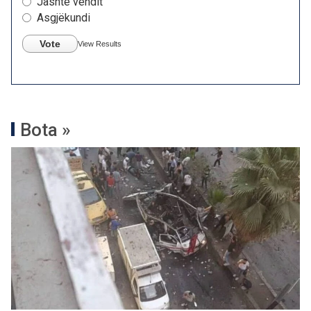
Jashtë vendit
Asgjëkundi
Vote
View Results
Bota »