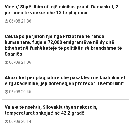
Video/ Shpërthim në një minibus pranë Damaskut, 2
persona të vdekur dhe 13 të plagosur
06/08 21:36
Ceuta po përjeton një nga krizat më të rënda
humanitare, futja e 72,000 emigrantëve në dy ditë
kthehet në fushëbetejë të politikës së brendshme të
Spanjës
06/08 21:06
Akuzohet për plagjiaturë dhe pasaktësi në kualifikimet
e tij akademike, jep dorëheqjen profesori i Kembrixhit
06/08 20:45
Vala e të nxehtit, Sllovakia thyen rekordin,
temperaturat shkojnë në 42.2 gradë
06/08 20:14