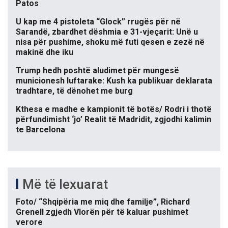
Patos
U kap me 4 pistoleta “Glock” rrugës për në
Sarandë, zbardhet dëshmia e 31-vjeçarit: Unë u
nisa për pushime, shoku më futi qesen e zezë në
makinë dhe iku
Trump hedh poshtë aludimet për mungesë
municionesh luftarake: Kush ka publikuar deklarata
tradhtare, të dënohet me burg
Kthesa e madhe e kampionit të botës/ Rodri i thotë
përfundimisht ‘jo’ Realit të Madridit, zgjodhi kalimin
te Barcelona
Më të lexuarat
Foto/ “Shqipëria me miq dhe familje”, Richard
Grenell zgjedh Vlorën për të kaluar pushimet
verore