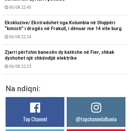
06/08 22:40
Ekskluzive/ Ekstradohet nga Kolumbia në Shqipëri
“kimisti” i drogës në Frakull, i dënuar me 14 vite burg
06/08 22:24
Zjarri përfshin banesën dy katëshe në Fier, shkak
dyshohet një shkëndijë elektrike
06/08 22:23
Na ndiqni:
Top Channel
@topchannelalbania