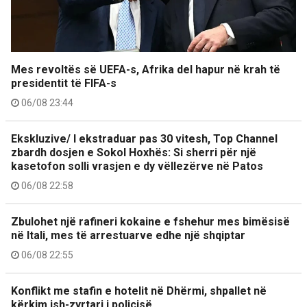
Mes revoltës së UEFA-s, Afrika del hapur në krah të
presidentit të FIFA-s
06/08 23:44
Ekskluzive/ I ekstraduar pas 30 vitesh, Top Channel
zbardh dosjen e Sokol Hoxhës: Si sherri për një
kasetofon solli vrasjen e dy vëllezërve në Patos
06/08 22:58
Zbulohet një rafineri kokaine e fshehur mes bimësisë
në Itali, mes të arrestuarve edhe një shqiptar
06/08 22:55
Konflikt me stafin e hotelit në Dhërmi, shpallet në
kërkim ish-zyrtari i policisë