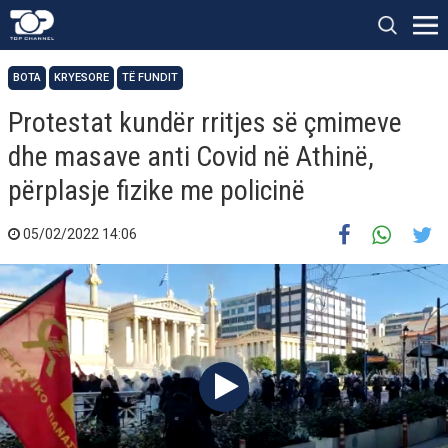
BOTA
KRYESORE
TË FUNDIT
Protestat kundër rritjes së çmimeve
dhe masave anti Covid në Athinë,
përplasje fizike me policinë
05/02/2022 14:06