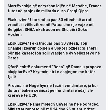
Marrëveshja që ndryshon lojën në Mesdhe, Franca
futet në projektin miliarda euro Greqi-Qipro
Ekskluzive/ U arrestua pas 30 vitesh në arrati
vrasësi i vëllezërve në Patos dhe një vajze në
Belgjikë, SHBA ekstradon në Shqipëri Sokol
Hoxhën
Ekskluzive/ I ekstraduar pas 30 vitesh, Top
Channel zbardh dosjen e Sokol Hoxhës: Si sherri
për një kasetofon solli vrasjen e dy vëllezërve në
Patos
Çfarë është dokumenti “Besa” që Rama u propozoi
shqiptarëve? Kryeministri e shpjegon me katër
fjalë
Procesi në Hagë hyn në fazën vendimtare, ja kur
do të mbahen seancat përfundimtare ndaj ish-
krerëve të UÇK
Ekskluzive/ Rama mbledh Qeverinë në Pogradec.
Ministrat raportojnë më 24 dhe 25 gusht, pritet