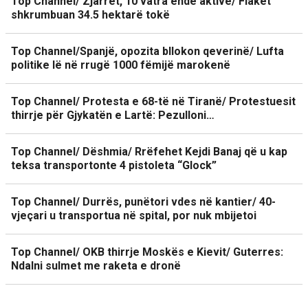
Top Channel/ Zjarret, 10 vatra ende aktive/ Flakët
shkrumbuan 34.5 hektarë tokë
Top Channel/Spanjë, opozita bllokon qeverinë/ Lufta
politike lë në rrugë 1000 fëmijë marokenë
Top Channel/ Protesta e 68-të në Tiranë/ Protestuesit
thirrje për Gjykatën e Lartë: Pezulloni…
Top Channel/ Dëshmia/ Rrëfehet Kejdi Banaj që u kap
teksa transportonte 4 pistoleta “Glock”
Top Channel/ Durrës, punëtori vdes në kantier/ 40-
vjeçari u transportua në spital, por nuk mbijetoi
Top Channel/ OKB thirrje Moskës e Kievit/ Guterres:
Ndalni sulmet me raketa e dronë