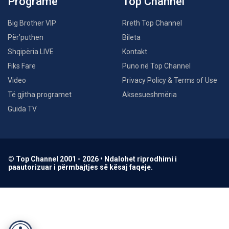
Programe
Top Channel
Big Brother VIP
Rreth Top Channel
Për’puthen
Bileta
Shqipëria LIVE
Kontakt
Fiks Fare
Puno në Top Channel
Video
Privacy Policy & Terms of Use
Të gjitha programet
Aksesueshmëria
Guida TV
© Top Channel 2001 - 2026 • Ndalohet riprodhimi i
paautorizuar i përmbajtjes së kësaj faqeje.