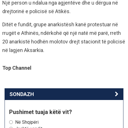
Një person u ndalua nga agjentëve dhe u dërgua në
drejtorinë e policisë së Atikës.
Ditët e fundit, grupe anarkistësh kanë protestuar në
rrugët e Athinës, ndërkohë që një natë më parë, rreth
20 anarkistë hodhën molotov drejt stacionit të policisë
në lagjen Aksarkia.
Top Channel
SONDAZH
Pushimet tuaja këtë vit?
Në Shqipëri