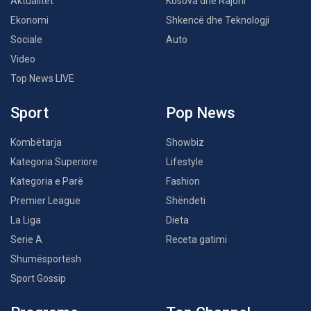
Aktualitet
Kosova dhe Rajoni
Ekonomi
Shkencë dhe Teknologji
Sociale
Auto
Video
Top News LIVE
Sport
Pop News
Kombëtarja
Showbiz
Kategoria Superiore
Lifestyle
Kategoria e Parë
Fashion
Premier League
Shëndeti
La Liga
Dieta
Serie A
Receta gatimi
Shumësportësh
Sport Gossip