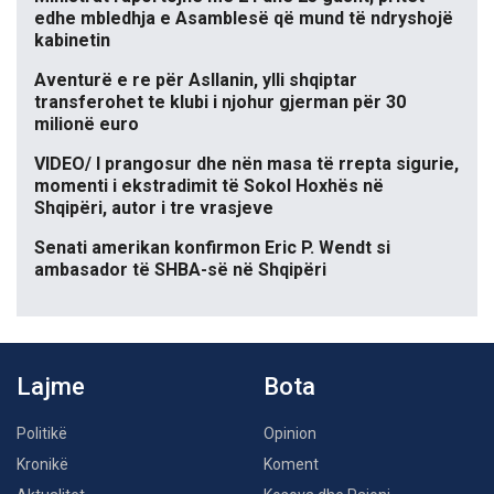
edhe mbledhja e Asamblesë që mund të ndryshojë
kabinetin
Aventurë e re për Asllanin, ylli shqiptar
transferohet te klubi i njohur gjerman për 30
milionë euro
VIDEO/ I prangosur dhe nën masa të rrepta sigurie,
momenti i ekstradimit të Sokol Hoxhës në
Shqipëri, autor i tre vrasjeve
Senati amerikan konfirmon Eric P. Wendt si
ambasador të SHBA-së në Shqipëri
Lajme
Bota
Politikë
Opinion
Kronikë
Koment