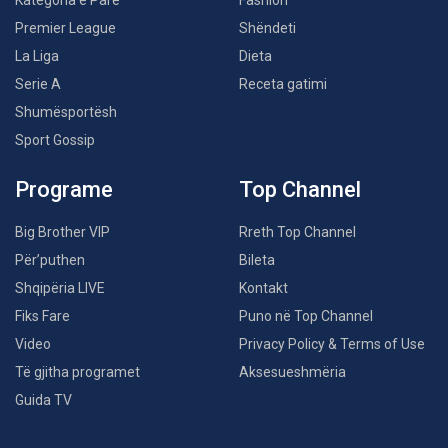
Kategoria e Parë
Fashion
Premier League
Shëndeti
La Liga
Dieta
Serie A
Receta gatimi
Shumësportësh
Sport Gossip
Programe
Top Channel
Big Brother VIP
Rreth Top Channel
Për’puthen
Bileta
Shqipëria LIVE
Kontakt
Fiks Fare
Puno në Top Channel
Video
Privacy Policy & Terms of Use
Të gjitha programet
Aksesueshmëria
Guida TV