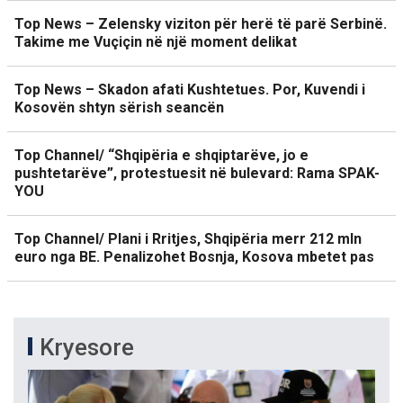
Top News – Zelensky viziton për herë të parë Serbinë.
Takime me Vuçiçin në një moment delikat
Top News – Skadon afati Kushtetues. Por, Kuvendi i
Kosovën shtyn sërish seancën
Top Channel/ “Shqipëria e shqiptarëve, jo e
pushtetarëve”, protestuesit në bulevard: Rama SPAK-
YOU
Top Channel/ Plani i Rritjes, Shqipëria merr 212 mln
euro nga BE. Penalizohet Bosnja, Kosova mbetet pas
Kryesore