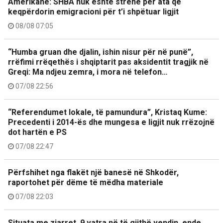
Amerikane: SHBA nuk është strehë për ata që
keqpërdorin emigracioni për t’i shpëtuar ligjit
08/08 07:05
“Humba gruan dhe djalin, ishin nisur për në punë”,
rrëfimi rrëqethës i shqiptarit pas aksidentit tragjik në
Greqi: Ma ndjeu zemra, i mora në telefon…
07/08 22:56
“Referendumet lokale, të pamundura”, Kristaq Kume:
Precedenti i 2014-ës dhe mungesa e ligjit nuk rrëzojnë
dot hartën e PS
07/08 22:47
Përfshihet nga flakët një banesë në Shkodër,
raportohet për dëme të mëdha materiale
07/08 22:03
Situata me zjarret, 9 vatra në të gjithë vendin, ende