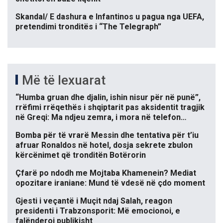
Skandal/ E dashura e Infantinos u pagua nga UEFA,
pretendimi tronditës i “The Telegraph”
Më të lexuarat
“Humba gruan dhe djalin, ishin nisur për në punë”,
rrëfimi rrëqethës i shqiptarit pas aksidentit tragjik
në Greqi: Ma ndjeu zemra, i mora në telefon…
Bomba për të vrarë Messin dhe tentativa për t’iu
afruar Ronaldos në hotel, dosja sekrete zbulon
kërcënimet që tronditën Botërorin
Çfarë po ndodh me Mojtaba Khamenein? Mediat
opozitare iraniane: Mund të vdesë në çdo moment
Gjesti i veçantë i Muçit ndaj Salah, reagon
presidenti i Trabzonsporit: Më emocionoi, e
falënderoj publikisht