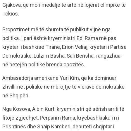
Gjakova, që mori medalje të artë në lojërat olimpike të
Tokios.
Propozimet më të shumta të publikut vijnë nga
politika. I pari është kryeministri Edi Rama më pas
kryetari i bashkisë Tiranë, Erion Veliaj, kryetari i Partisë
Demokratike, Lulzim Basha, Sali Berisha, i angazhuar
në betejën politike brenda opozitës.
Ambasadorja amerikane Yuri Kim, që ka dominuar
zhvillimet politike në mbrojtje të vlerave demokratike
në Shqipëri.
Nga Kosova, Albin Kurti kryeministri që sërish arriti të
fitojë zgjedhjet, Përparim Rama, kryebashkiaku i ri i
Prishtinës dhe Shaip Kamberi, deputeti shqiptar i