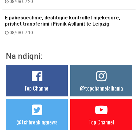
08/08 07:20
E pabesueshme, dështojnë kontrollet mjekësore,
prishet transferimi i Fisnik Asllanit te Leipzig
08/08 07:10
Na ndiqni:
Top Channel
@topchannelalbania
@tchbreakingnews
Top Channel