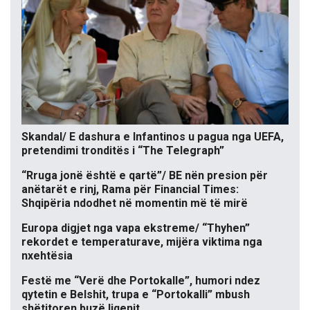
Skandal/ E dashura e Infantinos u pagua nga UEFA,
pretendimi tronditës i “The Telegraph”
“Rruga jonë është e qartë”/ BE nën presion për
anëtarët e rinj, Rama për Financial Times:
Shqipëria ndodhet në momentin më të mirë
Europa digjet nga vapa ekstreme/ “Thyhen”
rekordet e temperaturave, mijëra viktima nga
nxehtësia
Festë me “Verë dhe Portokalle”, humori ndez
qytetin e Belshit, trupa e “Portokalli” mbush
shëtitoren buzë liqenit