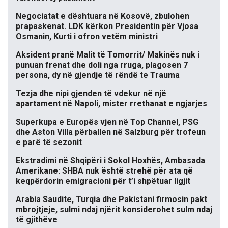
Negociatat e dështuara në Kosovë, zbulohen
prapaskenat. LDK kërkon Presidentin për Vjosa
Osmanin, Kurti i ofron vetëm ministri
Aksident pranë Malit të Tomorrit/ Makinës nuk i
punuan frenat dhe doli nga rruga, plagosen 7
persona, dy në gjendje të rëndë te Trauma
Tezja dhe nipi gjenden të vdekur në një
apartament në Napoli, mister rrethanat e ngjarjes
Superkupa e Europës vjen në Top Channel, PSG
dhe Aston Villa përballen në Salzburg për trofeun
e parë të sezonit
Ekstradimi në Shqipëri i Sokol Hoxhës, Ambasada
Amerikane: SHBA nuk është strehë për ata që
keqpërdorin emigracioni për t’i shpëtuar ligjit
Arabia Saudite, Turqia dhe Pakistani firmosin pakt
mbrojtjeje, sulmi ndaj njërit konsiderohet sulm ndaj
të gjithëve