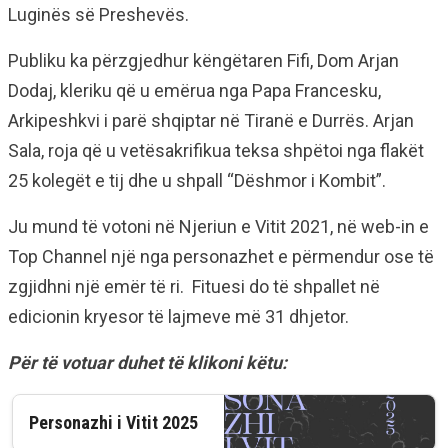
Luginës së Preshevës.
Publiku ka përzgjedhur këngëtaren Fifi, Dom Arjan
Dodaj, kleriku që u emërua nga Papa Francesku,
Arkipeshkvi i parë shqiptar në Tiranë e Durrës. Arjan
Sala, roja që u vetësakrifikua teksa shpëtoi nga flakët
25 kolegët e tij dhe u shpall “Dëshmor i Kombit”.
Ju mund të votoni në Njeriun e Vitit 2021, në web-in e
Top Channel një nga personazhet e përmendur ose të
zgjidhni një emër të ri. Fituesi do të shpallet në
edicionin kryesor të lajmeve më 31 dhjetor.
Për të votuar duhet të klikoni këtu:
Personazhi i Vitit 2025