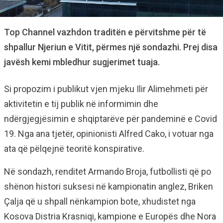
Top Channel vazhdon traditën e përvitshme për të
shpallur Njeriun e Vitit, përmes një sondazhi. Prej disa
javësh kemi mbledhur sugjerimet tuaja.
Si propozim i publikut vjen mjeku Ilir Alimehmeti për
aktivitetin e tij publik në informimin dhe
ndërgjegjësimin e shqiptarëve për pandeminë e Covid
19. Nga ana tjetër, opinionisti Alfred Cako, i votuar nga
ata që pëlqejnë teoritë konspirative.
Në sondazh, renditet Armando Broja, futbollisti që po
shënon histori suksesi në kampionatin anglez, Briken
Çalja që u shpall nënkampion bote, xhudistet nga
Kosova Distria Krasniqi, kampione e Europës dhe Nora