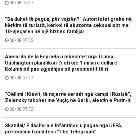
08/08 07:57
“Sa duhet të paguaj për vajzën?” Autoritetet greke në
kërkim të turistit, kërkoi të abuzonte seksualisht me
10-vjeçaren në një biznes familjar
08/08 07:55
Abelardo de la Espriela u mbështet nga Trump,
Uashingtoni planifikon t’i ofrojë 1 miliard dollarë
Kolumbisë pas zgjedhjes së presidentit të ri
08/08 07:37
“Qëllimi i Kievit, të nxjerrë serbët nga kampi i Rusisë”,
Zelensky takohet me Vuçiç në Serbi, aleatin e Putin-it
08/08 07:32
Skandal/ E dashura e Infantinos u pagua nga UEFA,
pretendimi tronditës i “The Telegraph”