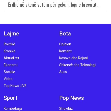
Erdhe në skenë vetëm për çekun, loja e krevatit…
Lajme
Bota
Politikë
Opinion
Kronikë
Koment
Aktualitet
Kosova dhe Rajoni
Ekonomi
Shkencë dhe Teknologji
Sociale
Auto
Video
Top News LIVE
Sport
Pop News
Kombëtarja
Showbiz