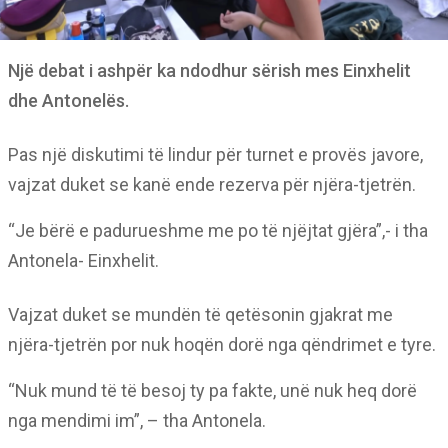
Një debat i ashpër ka ndodhur sërish mes Einxhelit
dhe Antonelës.
Pas një diskutimi të lindur për turnet e provës javore,
vajzat duket se kanë ende rezerva për njëra-tjetrën.
“Je bërë e padurueshme me po të njëjtat gjëra”,- i tha
Antonela- Einxhelit.
Vajzat duket se mundën të qetësonin gjakrat me
njëra-tjetrën por nuk hoqën dorë nga qëndrimet e tyre.
“Nuk mund të të besoj ty pa fakte, unë nuk heq dorë
nga mendimi im”, – tha Antonela.