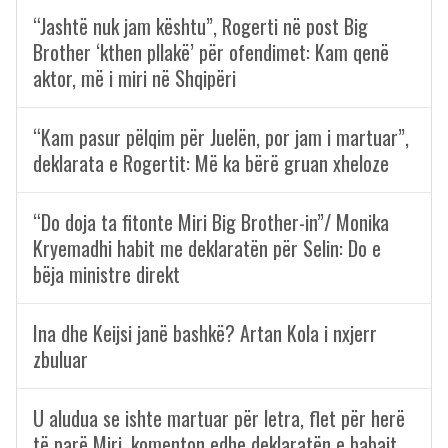
“Jashtë nuk jam kështu”, Rogerti në post Big
Brother ‘kthen pllakë’ për ofendimet: Kam qenë
aktor, më i miri në Shqipëri
“Kam pasur pëlqim për Juelën, por jam i martuar”,
deklarata e Rogertit: Më ka bërë gruan xheloze
“Do doja ta fitonte Miri Big Brother-in”/ Monika
Kryemadhi habit me deklaratën për Selin: Do e
bëja ministre direkt
Ina dhe Keijsi janë bashkë? Artan Kola i nxjerr
zbuluar
U aludua se ishte martuar për letra, flet për herë
të parë Miri, komenton edhe deklaratën e babait