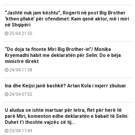
“Jashtë nuk jam kështu”, Rogerti në post Big Brother
‘kthen pllakë’ për ofendimet: Kam qenë aktor, më i miri
në Shqipëri
25/04 21:50
“Do doja ta fitonte Miri Big Brother-in”/ Monika
Kryemadhi habit me deklaratën për Selin: Do e bëja
ministre direkt
24/04 11:38
Ina dhe Keijsi janë bashkë? Artan Kola i nxjerr zbuluar
24/04 07:52
U aludua se ishte martuar për letra, flet për herë të
parë Miri, komenton edhe deklaratën e babait të Selin:
Duhet t’i thoshte vajzës së tij…
23/04 17:49