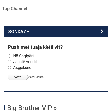
Top Channel
SONDAZH
Pushimet tuaja këtë vit?
Në Shqipëri
Jashtë vendit
Asgjëkundi
Vote
View Results
Big Brother VIP »