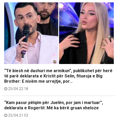
“Të biesh në dashuri me armikun”, publikohet për herë
të parë deklarata e Kristit për Selin, fituesja e Big
Brother: E nisëm me urrejtje, por…
25/04 22:18
“Kam pasur pëlqim për Juelën, por jam i martuar”,
deklarata e Rogertit: Më ka bërë gruan xheloze
25/04 21:53