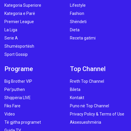
Kategoria Superiore
Lifestyle
Kategoria e Parë
Fashion
Premier League
Shëndeti
La Liga
Dieta
Serie A
Receta gatimi
Shumësportësh
Sport Gossip
Programe
Top Channel
Big Brother VIP
Rreth Top Channel
Për’puthen
Bileta
Shqipëria LIVE
Kontakt
Fiks Fare
Puno në Top Channel
Video
Privacy Policy & Terms of Use
Të gjitha programet
Aksesueshmëria
Guida TV