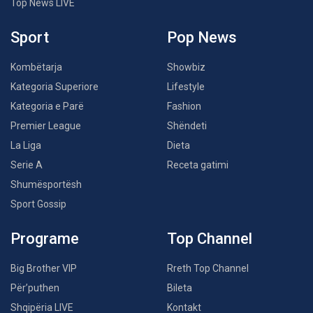
Top News LIVE
Sport
Pop News
Kombëtarja
Showbiz
Kategoria Superiore
Lifestyle
Kategoria e Parë
Fashion
Premier League
Shëndeti
La Liga
Dieta
Serie A
Receta gatimi
Shumësportësh
Sport Gossip
Programe
Top Channel
Big Brother VIP
Rreth Top Channel
Për’puthen
Bileta
Shqipëria LIVE
Kontakt