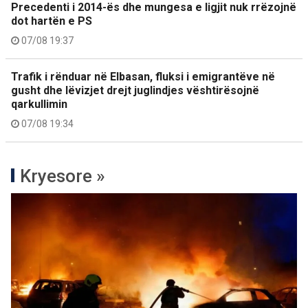
Precedenti i 2014-ës dhe mungesa e ligjit nuk rrëzojnë
dot hartën e PS
07/08 19:37
Trafik i rënduar në Elbasan, fluksi i emigrantëve në
gusht dhe lëvizjet drejt juglindjes vështirësojnë
qarkullimin
07/08 19:34
Kryesore »