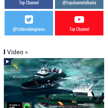
Top Channel
@topchannelalbania
@tchbreakingnews
Top Channel
Video »