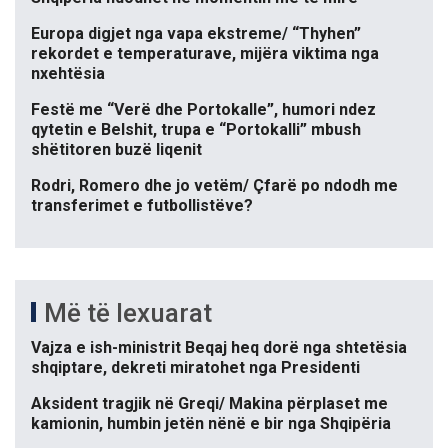
Europa digjet nga vapa ekstreme/ “Thyhen”
rekordet e temperaturave, mijëra viktima nga
nxehtësia
Festë me “Verë dhe Portokalle”, humori ndez
qytetin e Belshit, trupa e “Portokalli” mbush
shëtitoren buzë liqenit
Rodri, Romero dhe jo vetëm/ Çfarë po ndodh me
transferimet e futbollistëve?
Më të lexuarat
Vajza e ish-ministrit Beqaj heq dorë nga shtetësia
shqiptare, dekreti miratohet nga Presidenti
Aksident tragjik në Greqi/ Makina përplaset me
kamionin, humbin jetën nënë e bir nga Shqipëria