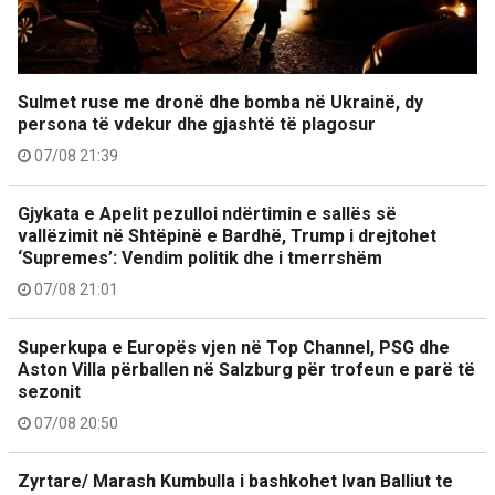
Sulmet ruse me dronë dhe bomba në Ukrainë, dy
persona të vdekur dhe gjashtë të plagosur
07/08 21:39
Gjykata e Apelit pezulloi ndërtimin e sallës së
vallëzimit në Shtëpinë e Bardhë, Trump i drejtohet
‘Supremes’: Vendim politik dhe i tmerrshëm
07/08 21:01
Superkupa e Europës vjen në Top Channel, PSG dhe
Aston Villa përballen në Salzburg për trofeun e parë të
sezonit
07/08 20:50
Zyrtare/ Marash Kumbulla i bashkohet Ivan Balliut te