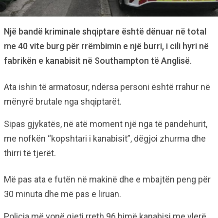
Një bandë kriminale shqiptare është dënuar në total
me 40 vite burg për rrëmbimin e një burri, i cili hyri në
fabrikën e kanabisit në Southampton të Anglisë.
Ata ishin të armatosur, ndërsa personi është rrahur në
mënyrë brutale nga shqiptarët.
Sipas gjykatës, në atë moment një nga të pandehurit,
me nofkën “kopshtari i kanabisit”, dëgjoi zhurma dhe
thirri të tjerët.
Më pas ata e futën në makinë dhe e mbajtën peng për
30 minuta dhe më pas e liruan.
Policia më vonë gjeti rreth 96 bimë kanabisi me vlerë