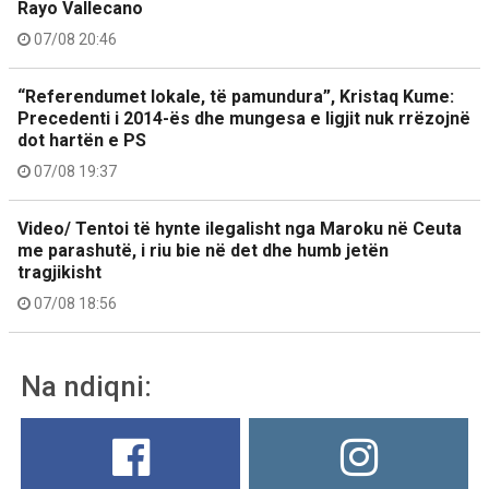
Rayo Vallecano
07/08 20:46
“Referendumet lokale, të pamundura”, Kristaq Kume:
Precedenti i 2014-ës dhe mungesa e ligjit nuk rrëzojnë
dot hartën e PS
07/08 19:37
Video/ Tentoi të hynte ilegalisht nga Maroku në Ceuta
me parashutë, i riu bie në det dhe humb jetën
tragjikisht
07/08 18:56
Na ndiqni: