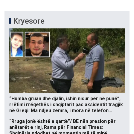
Kryesore
“Humba gruan dhe djalin, ishin nisur për në punë”,
rrëfimi rrëqethës i shqiptarit pas aksidentit tragjik
në Greqi: Ma ndjeu zemra, i mora në telefon…
“Rruga jonë është e qartë”/ BE nën presion për
anëtarët e rinj, Rama për Financial Times:
Shqipëria ndodhet në momentin më të mirë