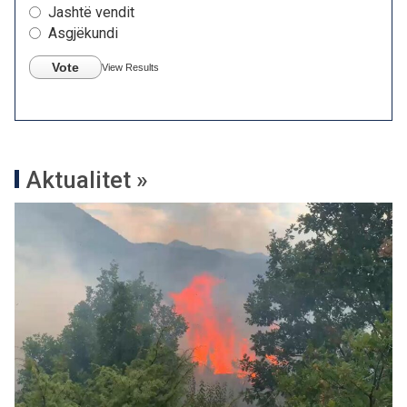
Jashtë vendit
Asgjëkundi
Vote
View Results
Aktualitet »