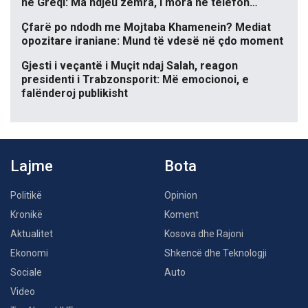
në Greqi: Ma ndjeu zemra, i mora në telefon…
Çfarë po ndodh me Mojtaba Khamenein? Mediat
opozitare iraniane: Mund të vdesë në çdo moment
Gjesti i veçantë i Muçit ndaj Salah, reagon
presidenti i Trabzonsporit: Më emocionoi, e
falënderoj publikisht
Lajme
Bota
Politikë
Opinion
Kronikë
Koment
Aktualitet
Kosova dhe Rajoni
Ekonomi
Shkencë dhe Teknologji
Sociale
Auto
Video