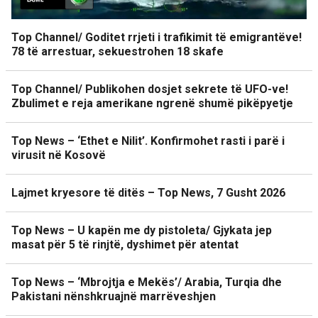
Top Channel/ Goditet rrjeti i trafikimit të emigrantëve!
78 të arrestuar, sekuestrohen 18 skafe
Top Channel/ Publikohen dosjet sekrete të UFO-ve!
Zbulimet e reja amerikane ngrenë shumë pikëpyetje
Top News – ‘Ethet e Nilit’. Konfirmohet rasti i parë i
virusit në Kosovë
Lajmet kryesore të ditës – Top News, 7 Gusht 2026
Top News – U kapën me dy pistoleta/ Gjykata jep
masat për 5 të rinjtë, dyshimet për atentat
Top News – ‘Mbrojtja e Mekës’/ Arabia, Turqia dhe
Pakistani nënshkruajnë marrëveshjen