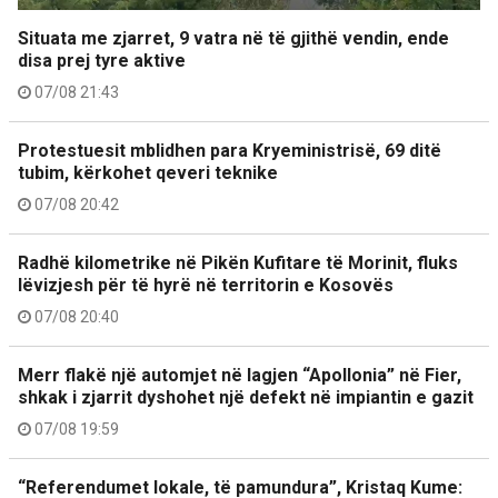
Situata me zjarret, 9 vatra në të gjithë vendin, ende
disa prej tyre aktive
07/08 21:43
Protestuesit mblidhen para Kryeministrisë, 69 ditë
tubim, kërkohet qeveri teknike
07/08 20:42
Radhë kilometrike në Pikën Kufitare të Morinit, fluks
lëvizjesh për të hyrë në territorin e Kosovës
07/08 20:40
Merr flakë një automjet në lagjen “Apollonia” në Fier,
shkak i zjarrit dyshohet një defekt në impiantin e gazit
07/08 19:59
“Referendumet lokale, të pamundura”, Kristaq Kume: