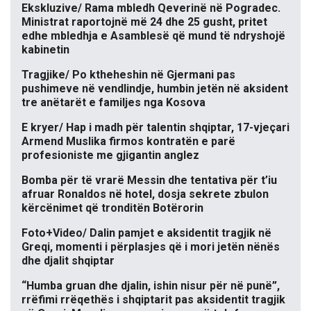
Ekskluzive/ Rama mbledh Qeverinë në Pogradec.
Ministrat raportojnë më 24 dhe 25 gusht, pritet
edhe mbledhja e Asamblesë që mund të ndryshojë
kabinetin
Tragjike/ Po ktheheshin në Gjermani pas
pushimeve në vendlindje, humbin jetën në aksident
tre anëtarët e familjes nga Kosova
E kryer/ Hap i madh për talentin shqiptar, 17-vjeçari
Armend Muslika firmos kontratën e parë
profesioniste me gjigantin anglez
Bomba për të vrarë Messin dhe tentativa për t’iu
afruar Ronaldos në hotel, dosja sekrete zbulon
kërcënimet që tronditën Botërorin
Foto+Video/ Dalin pamjet e aksidentit tragjik në
Greqi, momenti i përplasjes që i mori jetën nënës
dhe djalit shqiptar
“Humba gruan dhe djalin, ishin nisur për në punë”,
rrëfimi rrëqethës i shqiptarit pas aksidentit tragjik