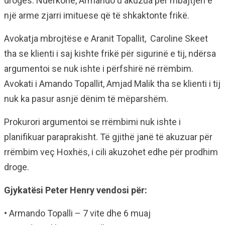
drogës. Ndërkohë, Armando u akuzua për mbajtjen e
një arme zjarri imituese që të shkaktonte frikë.
Avokatja mbrojtëse e Aranit Topallit, Caroline Skeet
tha se klienti i saj kishte frikë për sigurinë e tij, ndërsa
argumentoi se nuk ishte i përfshirë në rrëmbim.
Avokati i Amando Topallit, Amjad Malik tha se klienti i tij
nuk ka pasur asnjë dënim të mëparshëm.
Prokurori argumentoi se rrëmbimi nuk ishte i
planifikuar paraprakisht. Të gjithë janë të akuzuar për
rrëmbim veç Hoxhës, i cili akuzohet edhe për prodhim
droge.
Gjykatësi Peter Henry vendosi për:
• Armando Topalli – 7 vite dhe 6 muaj