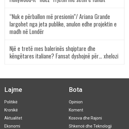
“Nuk e përballon më presionin”/ Ariana Grande
largohet nga jeta publike, anulon edhe projektin e
madh në Londër
Një e tretë mes balerinës shqiptare dhe
këngëtares italiane? Fansat dyshojnë për… xhelozi
Lajme
Bota
Politikë
Opinion
Kronikë
Koment
Aktualitet
Kosova dhe Rajoni
Ekonomi
Shkencë dhe Teknologji