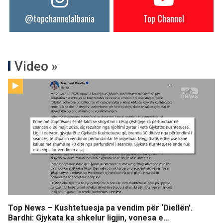
@topchannelalbania
Top Channel
Video »
Top News – Kushtetuesja pa vendim për ‘Diellën’.
Bardhi: Gjykata ka shkelur ligjin, vonesa e…