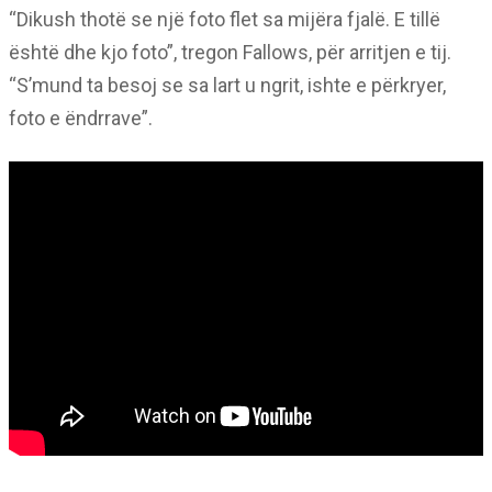
“Dikush thotë se një foto flet sa mijëra fjalë. E tillë
është dhe kjo foto”, tregon Fallows, për arritjen e tij.
“S’mund ta besoj se sa lart u ngrit, ishte e përkryer,
foto e ëndrrave”.