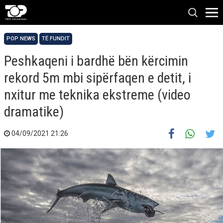
POP NEWS
TË FUNDIT
Peshkaqeni i bardhë bën kërcimin
rekord 5m mbi sipërfaqen e detit, i
nxitur me teknika ekstreme (video
dramatike)
04/09/2021 21:26