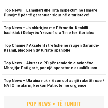
Top News – Lamallari dhe Hita inspektim në Himarë:
Punojmë për të garantuar sigurinë e turistëve!
Top News – Jo shkrirjes me Përmetin. Këshilli
bashkiak i Këlcyrës ‘rrëzon’ draftin e territoriales
Top Channel/ Aksident i trefishë në rrugën Sarandë-
Ksamil, plagosen dy turistë spanjollë
Top News – Akuzat e PD për tenderin e avionëve.
Mbrojtja: Pati garë, por një operator e skualifikuam
Top News – Ukraina nuk rrëzon dot asnjë raketë ruse /
NATO në alarm, kërkon Patriotë me urgjencë
POP NEWS • TË FUNDIT