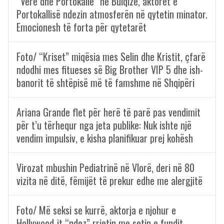
“Verë dhe Portokalle” në Bulqizë, aktorët e
Portokallisë ndezin atmosferën në qytetin minator.
Emocionesh të forta për qytetarët
Foto/ “Kriset” miqësia mes Selin dhe Kristit, çfarë
ndodhi mes fitueses së Big Brother VIP 5 dhe ish-
banorit të shtëpisë më të famshme në Shqipëri
Ariana Grande flet për herë të parë pas vendimit
për t’u tërhequr nga jeta publike: Nuk ishte një
vendim impulsiv, e kisha planifikuar prej kohësh
Virozat mbushin Pediatrinë në Vlorë, deri në 80
vizita në ditë, fëmijët të prekur edhe me alergjitë
Foto/ Më seksi se kurrë, aktorja e njohur e
Hollywood-it “ndez” rrjetin me setin e fundit