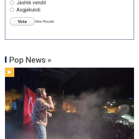
Jashtë vendit
Asgjëkundi
Vote
View Results
Pop News »