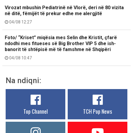
Virozat mbushin Pediatrinë në Vlorë, deri në 80 vizita
në ditë, fëmijët të prekur edhe me alergjitë
04/08 12:27
Foto/ “Kriset” miqësia mes Selin dhe Kristit, çfarë
ndodhi mes fitueses së Big Brother VIP 5 dhe ish-
banorit të shtëpisë më të famshme në Shqipëri
04/08 10:47
Na ndiqni:
Top Channel
TCH Pop News