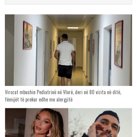
Virozat mbushin Pediatrinë në Vlorë, deri në 80 vizita në ditë,
fëmijët të prekur edhe me alergjitë