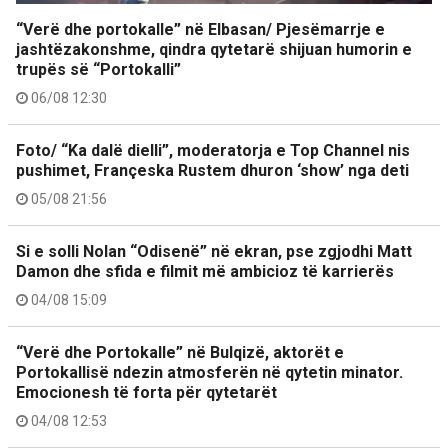
“Verë dhe portokalle” në Elbasan/ Pjesëmarrje e
jashtëzakonshme, qindra qytetarë shijuan humorin e
trupës së “Portokalli”
06/08 12:30
Foto/ “Ka dalë dielli”, moderatorja e Top Channel nis
pushimet, Françeska Rustem dhuron ‘show’ nga deti
05/08 21:56
Si e solli Nolan “Odisenë” në ekran, pse zgjodhi Matt
Damon dhe sfida e filmit më ambicioz të karrierës
04/08 15:09
“Verë dhe Portokalle” në Bulqizë, aktorët e
Portokallisë ndezin atmosferën në qytetin minator.
Emocionesh të forta për qytetarët
04/08 12:53