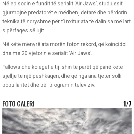
Në episodin e fundit të serialit ‘Air Jaws’, studiuesit
gjurmojnë predatorët e mëdhenj detarë dhe përdorin
teknika të ndryshme për t’i nxitur ata të dalin sa më lart
sipërfaqes së ujit.
Në këtë mënyrë ata morën foton rekord, që koinçidoi
dhe me 20 vjetorin e serialit ‘Air Jaws’.
Fallows dhe koleget e tij ishin të parët që panë këtë
sjellje te një peshkaqen, dhe që nga ana tjetër solli
popullaritet dhe për programin televiziv.
FOTO GALERI
1/7