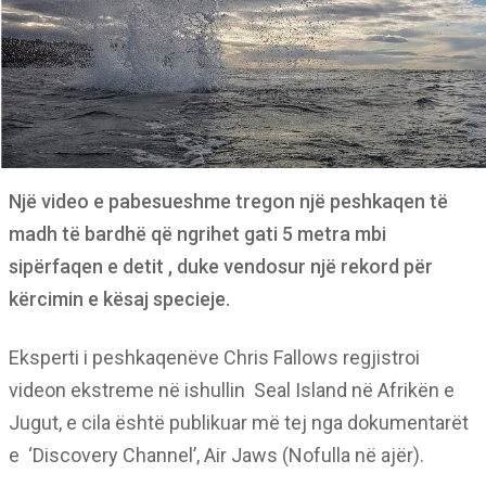
Një video e pabesueshme tregon një peshkaqen të
madh të bardhë që ngrihet gati 5 metra mbi
sipërfaqen e detit , duke vendosur një rekord për
kërcimin e kësaj specieje.
Eksperti i peshkaqenëve Chris Fallows regjistroi
videon ekstreme në ishullin Seal Island në Afrikën e
Jugut, e cila është publikuar më tej nga dokumentarët
e ‘Discovery Channel’, Air Jaws (Nofulla në ajër).