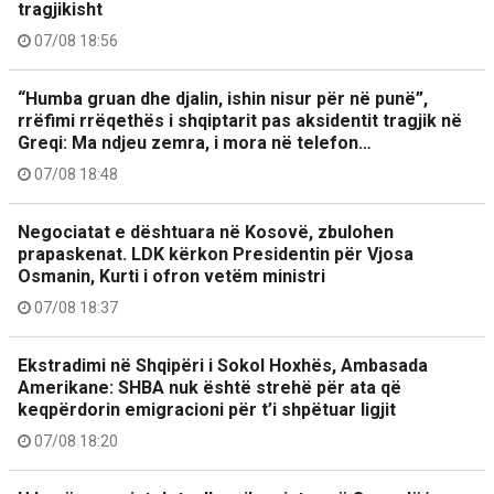
tragjikisht
07/08 18:56
“Humba gruan dhe djalin, ishin nisur për në punë”,
rrëfimi rrëqethës i shqiptarit pas aksidentit tragjik në
Greqi: Ma ndjeu zemra, i mora në telefon…
07/08 18:48
Negociatat e dështuara në Kosovë, zbulohen
prapaskenat. LDK kërkon Presidentin për Vjosa
Osmanin, Kurti i ofron vetëm ministri
07/08 18:37
Ekstradimi në Shqipëri i Sokol Hoxhës, Ambasada
Amerikane: SHBA nuk është strehë për ata që
keqpërdorin emigracioni për t’i shpëtuar ligjit
07/08 18:20