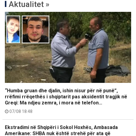
Aktualitet »
“Humba gruan dhe djalin, ishin nisur për në punë”,
rrëfimi rrëqethës i shqiptarit pas aksidentit tragjik në
Greqi: Ma ndjeu zemra, i mora në telefon…
07/08 18:48
Ekstradimi në Shqipëri i Sokol Hoxhës, Ambasada
Amerikane: SHBA nuk është strehë për ata që