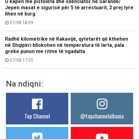
U kapën me pistoleta dhe silenciator në Sarandë/
Jepen masat e sigurisë për 5 të arrestuarit, 2 prej tyre
lihen në burg
07/08 18:09
Radhë kilometrike në Kakavijë, qytetarët që kthehen
në Shqipëri bllokohen në temperatura të larta, pala
greke punon me ritme të ngadalta
07/08 17:55
Na ndiqni:
Top Channel
@topchannelalbania