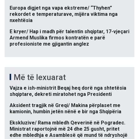
Europa digjet nga vapa ekstreme/ “Thyhen”
rekordet e temperaturave, mijëra viktima nga
nxehtësia
E kryer/ Hap i madh për talentin shqiptar, 17-vjeçari
Armend Muslika firmos kontratën e parë
profesioniste me gjigantin anglez
Më të lexuarat
Vajza e ish-ministrit Beqaj heq dorë nga shtetësia
shqiptare, dekreti miratohet nga Presidenti
Aksident tragjik në Greqi/ Makina përplaset me
kamionin, humbin jetën nënë e bir nga Shqipëria
Ekskluzive/ Rama mbledh Qeverinë në Pogradec.
Ministrat raportojnë më 24 dhe 25 gusht, pritet
edhe mbledhja e Asamblesë që mund të ndryshojë