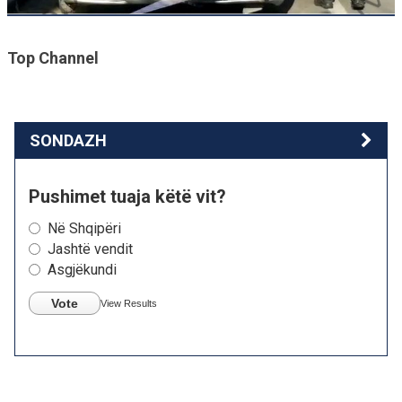
Top Channel
SONDAZH
Pushimet tuaja këtë vit?
Në Shqipëri
Jashtë vendit
Asgjëkundi
Vote
View Results