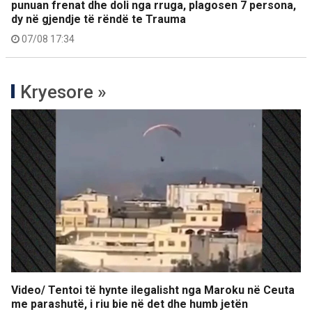
punuan frenat dhe doli nga rruga, plagosen 7 persona,
dy në gjendje të rëndë te Trauma
07/08 17:34
Kryesore »
Video/ Tentoi të hynte ilegalisht nga Maroku në Ceuta
me parashutë, i riu bie në det dhe humb jetën