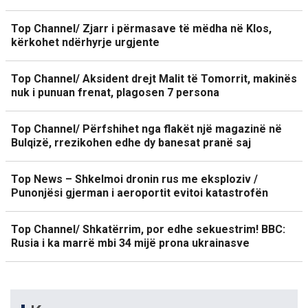
Top Channel/ Zjarr i përmasave të mëdha në Klos,
kërkohet ndërhyrje urgjente
Top Channel/ Aksident drejt Malit të Tomorrit, makinës
nuk i punuan frenat, plagosen 7 persona
Top Channel/ Përfshihet nga flakët një magazinë në
Bulqizë, rrezikohen edhe dy banesat pranë saj
Top News – Shkelmoi dronin rus me eksploziv /
Punonjësi gjerman i aeroportit evitoi katastrofën
Top Channel/ Shkatërrim, por edhe sekuestrim! BBC:
Rusia i ka marrë mbi 34 mijë prona ukrainasve