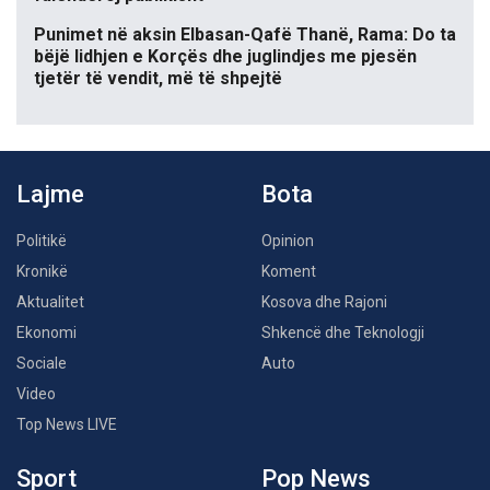
Punimet në aksin Elbasan-Qafë Thanë, Rama: Do ta
bëjë lidhjen e Korçës dhe juglindjes me pjesën
tjetër të vendit, më të shpejtë
Lajme
Bota
Politikë
Opinion
Kronikë
Koment
Aktualitet
Kosova dhe Rajoni
Ekonomi
Shkencë dhe Teknologji
Sociale
Auto
Video
Top News LIVE
Sport
Pop News