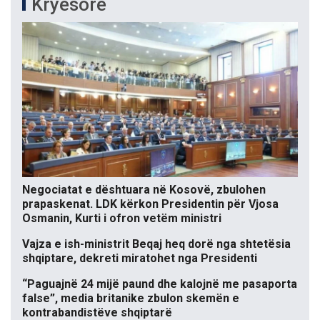
Kryesore
Negociatat e dështuara në Kosovë, zbulohen
prapaskenat. LDK kërkon Presidentin për Vjosa
Osmanin, Kurti i ofron vetëm ministri
Vajza e ish-ministrit Beqaj heq dorë nga shtetësia
shqiptare, dekreti miratohet nga Presidenti
“Paguajnë 24 mijë paund dhe kalojnë me pasaporta
false”, media britanike zbulon skemën e
kontrabandistëve shqiptarë