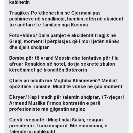
kabinetin
Tragjike/ Po ktheheshin në Gjermani pas
pushimeve në vendlindje, humbin jetën në aksident
tre anëtarët e familjes nga Kosova
Foto+Video/ Dalin pamjet e aksidentit tragjik në
Greqi, momenti i përplasjes që i mori jetën nënës
dhe djalit shqiptar
Bomba për të vrarë Messin dhe tentativa për t’iu
afruar Ronaldos në hotel, dosja sekrete zbulon
kërcënimet që tronditën Botërorin
Çfarë po ndodh me Mojtaba Khamenein? Mediat
opozitare iraniane: Mund të vdesë në çdo moment
E kryer/ Hap i madh për talentin shqiptar, 17-vjeçari
Armend Muslika firmos kontratën e parë
profesioniste me gjigantin anglez
Gjesti i veçantë i Muçit ndaj Salah, reagon
presidenti i Trabzonsporit: Më emocionoi, e
falënderoj publikisht