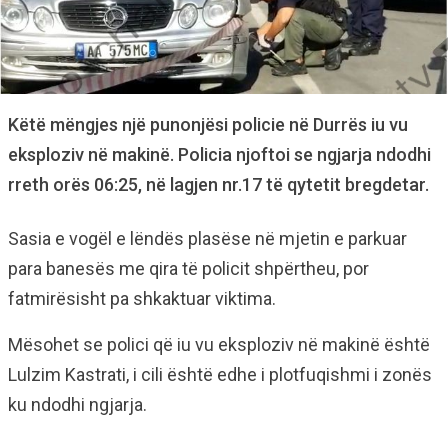
Këtë mëngjes një punonjësi policie në Durrës iu vu
eksploziv në makinë. Policia njoftoi se ngjarja ndodhi
rreth orës 06:25, në lagjen nr.17 të qytetit bregdetar.
Sasia e vogël e lëndës plasëse në mjetin e parkuar
para banesës me qira të policit shpërtheu, por
fatmirësisht pa shkaktuar viktima.
Mësohet se polici që iu vu eksploziv në makinë është
Lulzim Kastrati, i cili është edhe i plotfuqishmi i zonës
ku ndodhi ngjarja.