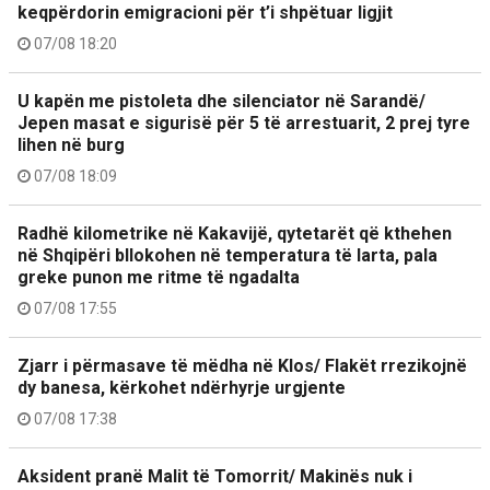
keqpërdorin emigracioni për t’i shpëtuar ligjit
07/08 18:20
U kapën me pistoleta dhe silenciator në Sarandë/
Jepen masat e sigurisë për 5 të arrestuarit, 2 prej tyre
lihen në burg
07/08 18:09
Radhë kilometrike në Kakavijë, qytetarët që kthehen
në Shqipëri bllokohen në temperatura të larta, pala
greke punon me ritme të ngadalta
07/08 17:55
Zjarr i përmasave të mëdha në Klos/ Flakët rrezikojnë
dy banesa, kërkohet ndërhyrje urgjente
07/08 17:38
Aksident pranë Malit të Tomorrit/ Makinës nuk i