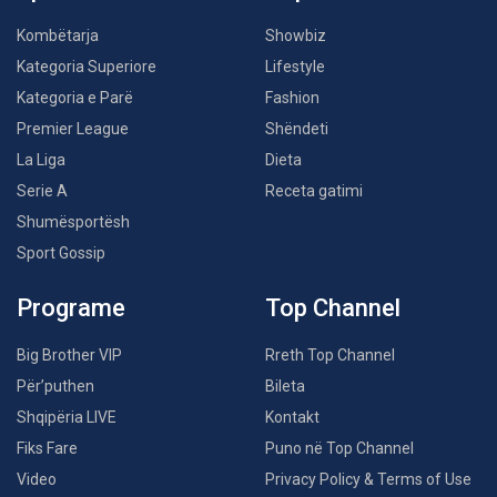
Kombëtarja
Showbiz
Kategoria Superiore
Lifestyle
Kategoria e Parë
Fashion
Premier League
Shëndeti
La Liga
Dieta
Serie A
Receta gatimi
Shumësportësh
Sport Gossip
Programe
Top Channel
Big Brother VIP
Rreth Top Channel
Për’puthen
Bileta
Shqipëria LIVE
Kontakt
Fiks Fare
Puno në Top Channel
Video
Privacy Policy & Terms of Use