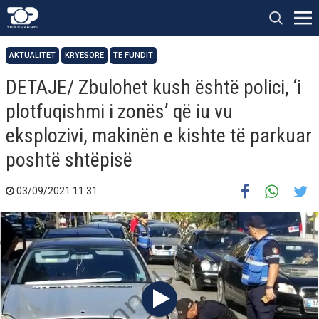
AKTUALITET
KRYESORE
TË FUNDIT
DETAJE/ Zbulohet kush është polici, ‘i
plotfuqishmi i zonës’ që iu vu
eksplozivi, makinën e kishte të parkuar
poshtë shtëpisë
03/09/2021 11:31