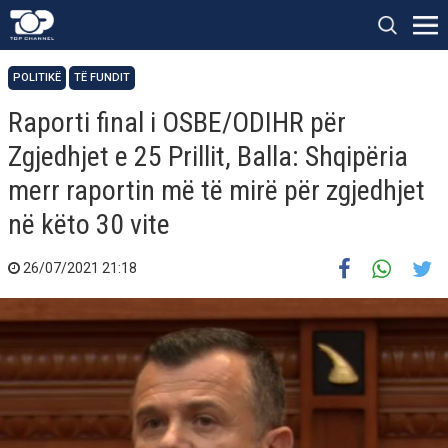
POLITIKË
TË FUNDIT
Raporti final i OSBE/ODIHR për
Zgjedhjet e 25 Prillit, Balla: Shqipëria
merr raportin më të mirë për zgjedhjet
në këto 30 vite
26/07/2021 21:18