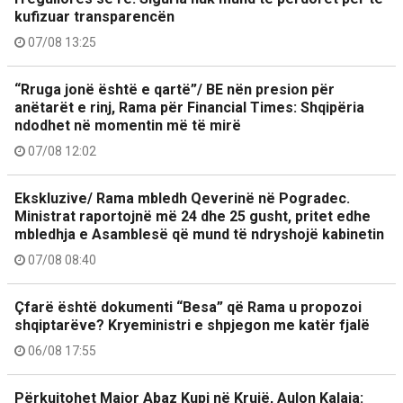
kufizuar transparencën
07/08 13:25
“Rruga jonë është e qartë”/ BE nën presion për
anëtarët e rinj, Rama për Financial Times: Shqipëria
ndodhet në momentin më të mirë
07/08 12:02
Ekskluzive/ Rama mbledh Qeverinë në Pogradec.
Ministrat raportojnë më 24 dhe 25 gusht, pritet edhe
mbledhja e Asamblesë që mund të ndryshojë kabinetin
07/08 08:40
Çfarë është dokumenti “Besa” që Rama u propozoi
shqiptarëve? Kryeministri e shpjegon me katër fjalë
06/08 17:55
Përkujtohet Major Abaz Kupi në Krujë, Aulon Kalaja: