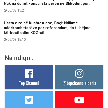
Nuk na duhet konsullata serbe në Shkodër, por…
06/08 15:24
Harta e re në Kushtetuese, Boçi: Ndihmë
ndërkombëtarëve për referendum, do t’i bëjmë
kërkesë edhe KQZ-së
06/08 15:10
Na ndiqni:
Top Channel
@topchannelalbania