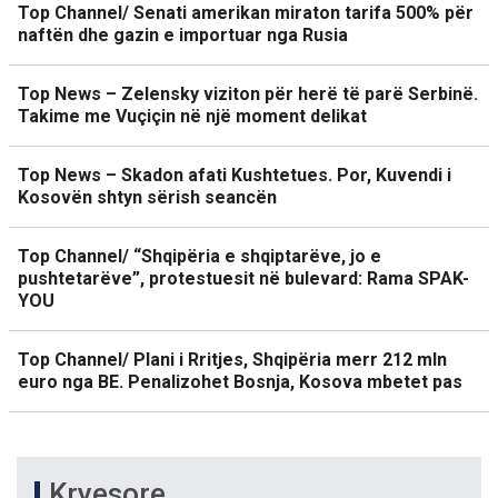
Top Channel/ Senati amerikan miraton tarifa 500% për
naftën dhe gazin e importuar nga Rusia
Top News – Zelensky viziton për herë të parë Serbinë.
Takime me Vuçiçin në një moment delikat
Top News – Skadon afati Kushtetues. Por, Kuvendi i
Kosovën shtyn sërish seancën
Top Channel/ “Shqipëria e shqiptarëve, jo e
pushtetarëve”, protestuesit në bulevard: Rama SPAK-
YOU
Top Channel/ Plani i Rritjes, Shqipëria merr 212 mln
euro nga BE. Penalizohet Bosnja, Kosova mbetet pas
Kryesore