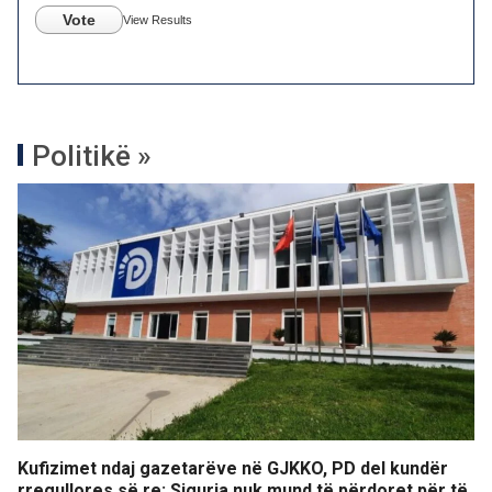
Vote
View Results
Politikë »
Kufizimet ndaj gazetarëve në GJKKO, PD del kundër
rregullores së re: Siguria nuk mund të përdoret për të