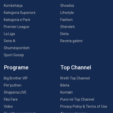
Kombëtarja
Showbiz
Kategoria Superiore
Lifestyle
Kategoria e Parë
Fashion
Premier League
Shëndeti
La Liga
Dieta
Serie A
Receta gatimi
Shumësportësh
Sport Gossip
Programe
Top Channel
Big Brother VIP
Rreth Top Channel
Për’puthen
Bileta
Shqipëria LIVE
Kontakt
Fiks Fare
Puno në Top Channel
Video
Privacy Policy & Terms of Use