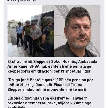
Ekstradimi në Shqipëri i Sokol Hoxhës, Ambasada
Amerikane: SHBA nuk është strehë për ata që
keqpërdorin emigracioni për t’i shpëtuar ligjit
“Rruga jonë është e qartë”/ BE nën presion për
anëtarët e rinj, Rama për Financial Times:
Shqipëria ndodhet në momentin më të mirë
Europa digjet nga vapa ekstreme/ “Thyhen”
rekordet e temperaturave, mijëra viktima nga
nxehtësia