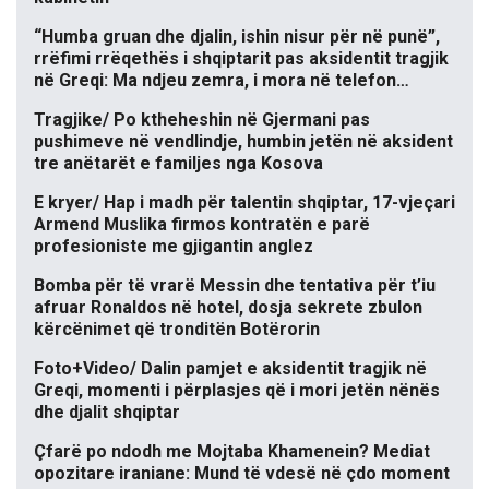
“Humba gruan dhe djalin, ishin nisur për në punë”,
rrëfimi rrëqethës i shqiptarit pas aksidentit tragjik
në Greqi: Ma ndjeu zemra, i mora në telefon…
Tragjike/ Po ktheheshin në Gjermani pas
pushimeve në vendlindje, humbin jetën në aksident
tre anëtarët e familjes nga Kosova
E kryer/ Hap i madh për talentin shqiptar, 17-vjeçari
Armend Muslika firmos kontratën e parë
profesioniste me gjigantin anglez
Bomba për të vrarë Messin dhe tentativa për t’iu
afruar Ronaldos në hotel, dosja sekrete zbulon
kërcënimet që tronditën Botërorin
Foto+Video/ Dalin pamjet e aksidentit tragjik në
Greqi, momenti i përplasjes që i mori jetën nënës
dhe djalit shqiptar
Çfarë po ndodh me Mojtaba Khamenein? Mediat
opozitare iraniane: Mund të vdesë në çdo moment