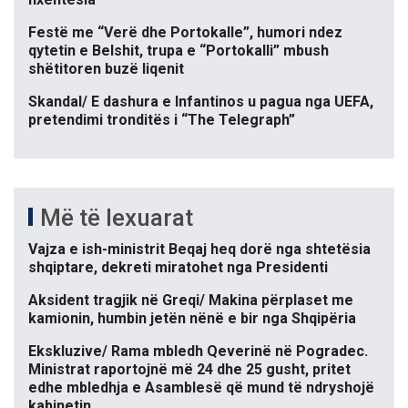
Festë me “Verë dhe Portokalle”, humori ndez
qytetin e Belshit, trupa e “Portokalli” mbush
shëtitoren buzë liqenit
Skandal/ E dashura e Infantinos u pagua nga UEFA,
pretendimi tronditës i “The Telegraph”
Më të lexuarat
Vajza e ish-ministrit Beqaj heq dorë nga shtetësia
shqiptare, dekreti miratohet nga Presidenti
Aksident tragjik në Greqi/ Makina përplaset me
kamionin, humbin jetën nënë e bir nga Shqipëria
Ekskluzive/ Rama mbledh Qeverinë në Pogradec.
Ministrat raportojnë më 24 dhe 25 gusht, pritet
edhe mbledhja e Asamblesë që mund të ndryshojë
kabinetin