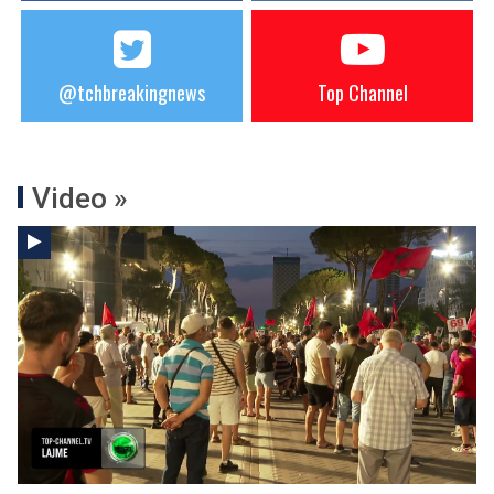
@tchbreakingnews
Top Channel
Video »