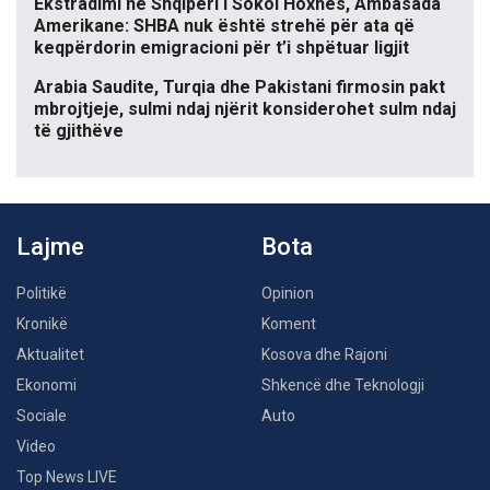
Ekstradimi në Shqipëri i Sokol Hoxhës, Ambasada
Amerikane: SHBA nuk është strehë për ata që
keqpërdorin emigracioni për t’i shpëtuar ligjit
Arabia Saudite, Turqia dhe Pakistani firmosin pakt
mbrojtjeje, sulmi ndaj njërit konsiderohet sulm ndaj
të gjithëve
Lajme
Bota
Politikë
Opinion
Kronikë
Koment
Aktualitet
Kosova dhe Rajoni
Ekonomi
Shkencë dhe Teknologji
Sociale
Auto
Video
Top News LIVE