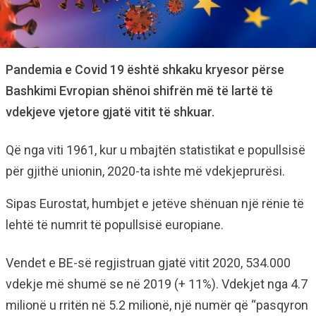
Pandemia e Covid 19 është shkaku kryesor përse
Bashkimi Evropian shënoi shifrën më të lartë të
vdekjeve vjetore gjatë vitit të shkuar.
Që nga viti 1961, kur u mbajtën statistikat e popullsisë
për gjithë unionin, 2020-ta ishte më vdekjeprurësi.
Sipas Eurostat, humbjet e jetëve shënuan një rënie të
lehtë të numrit të popullsisë europiane.
Vendet e BE-së regjistruan gjatë vitit 2020, 534.000
vdekje më shumë se në 2019 (+ 11%). Vdekjet nga 4.7
milionë u rritën në 5.2 milionë, një numër që “pasqyron