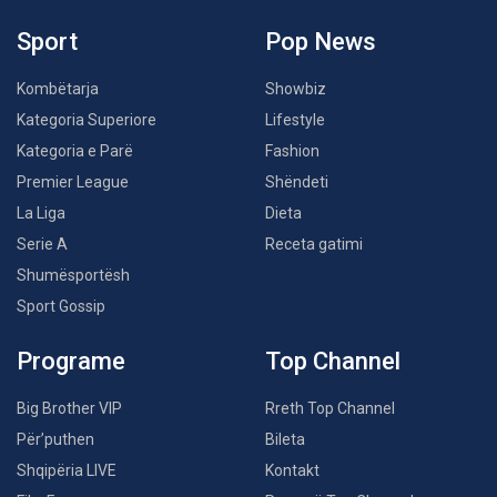
Sport
Pop News
Kombëtarja
Showbiz
Kategoria Superiore
Lifestyle
Kategoria e Parë
Fashion
Premier League
Shëndeti
La Liga
Dieta
Serie A
Receta gatimi
Shumësportësh
Sport Gossip
Programe
Top Channel
Big Brother VIP
Rreth Top Channel
Për’puthen
Bileta
Shqipëria LIVE
Kontakt