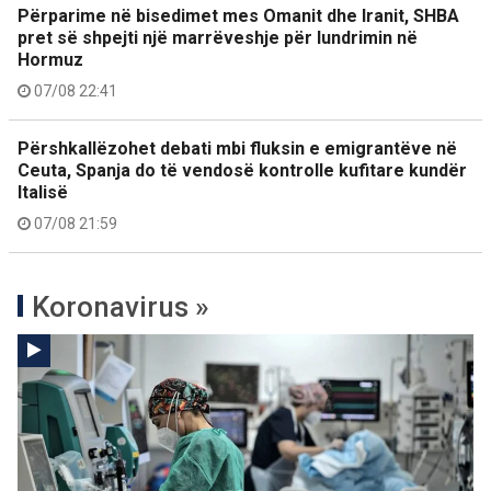
Përparime në bisedimet mes Omanit dhe Iranit, SHBA
pret së shpejti një marrëveshje për lundrimin në
Hormuz
07/08 22:41
Përshkallëzohet debati mbi fluksin e emigrantëve në
Ceuta, Spanja do të vendosë kontrolle kufitare kundër
Italisë
07/08 21:59
Koronavirus »