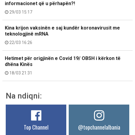
informacionet që u përhapën?!
29/03 15:17
Kina krijon vaksinën e saj kundër koronavirusit me
teknologjinë mRNA
22/03 16:26
Hetimet për origjinën e Covid 19/ OBSH i kërkon të
dhëna Kinës
18/03 21:31
Na ndiqni:
Top Channel
@topchannelalbania