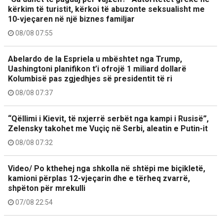
kërkim të turistit, kërkoi të abuzonte seksualisht me
10-vjeçaren në një biznes familjar
08/08 07:55
Abelardo de la Espriela u mbështet nga Trump,
Uashingtoni planifikon t’i ofrojë 1 miliard dollarë
Kolumbisë pas zgjedhjes së presidentit të ri
08/08 07:37
“Qëllimi i Kievit, të nxjerrë serbët nga kampi i Rusisë”,
Zelensky takohet me Vuçiç në Serbi, aleatin e Putin-it
08/08 07:32
Video/ Po kthehej nga shkolla në shtëpi me biçikletë,
kamioni përplas 12-vjeçarin dhe e tërheq zvarrë,
shpëton për mrekulli
07/08 22:54