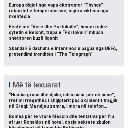
Europa digjet nga vapa ekstreme/ “Thyhen”
rekordet e temperaturave, mijëra viktima nga
nxehtësia
Festë me “Verë dhe Portokalle”, humori ndez
qytetin e Belshit, trupa e “Portokalli” mbush
shëtitoren buzë liqenit
Skandal/ E dashura e Infantinos u pagua nga UEFA,
pretendimi tronditës i “The Telegraph”
Më të lexuarat
“Humba gruan dhe djalin, ishin nisur për në punë”,
rrëfimi rrëqethës i shqiptarit pas aksidentit tragjik
në Greqi: Ma ndjeu zemra, i mora në telefon…
Bomba për të vrarë Messin dhe tentativa për t’iu
afruar Ronaldos në hotel, dosja sekrete zbulon
kërcënimet që tronditën Botërorin