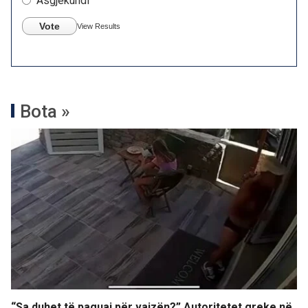
Asgjëkundi
Vote
View Results
Bota »
“Sa duhet të paguaj për vajzën?” Autoritetet greke në