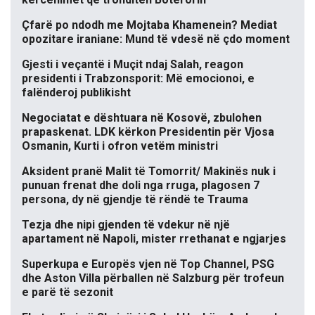
Çfarë po ndodh me Mojtaba Khamenein? Mediat
opozitare iraniane: Mund të vdesë në çdo moment
Gjesti i veçantë i Muçit ndaj Salah, reagon
presidenti i Trabzonsporit: Më emocionoi, e
falënderoj publikisht
Negociatat e dështuara në Kosovë, zbulohen
prapaskenat. LDK kërkon Presidentin për Vjosa
Osmanin, Kurti i ofron vetëm ministri
Aksident pranë Malit të Tomorrit/ Makinës nuk i
punuan frenat dhe doli nga rruga, plagosen 7
persona, dy në gjendje të rëndë te Trauma
Tezja dhe nipi gjenden të vdekur në një
apartament në Napoli, mister rrethanat e ngjarjes
Superkupa e Europës vjen në Top Channel, PSG
dhe Aston Villa përballen në Salzburg për trofeun
e parë të sezonit