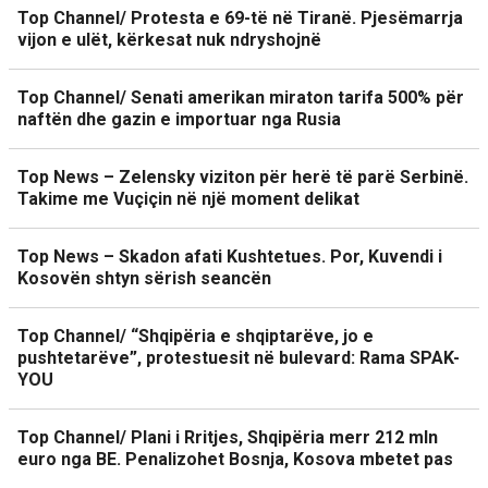
Top Channel/ Protesta e 69-të në Tiranë. Pjesëmarrja
vijon e ulët, kërkesat nuk ndryshojnë
Top Channel/ Senati amerikan miraton tarifa 500% për
naftën dhe gazin e importuar nga Rusia
Top News – Zelensky viziton për herë të parë Serbinë.
Takime me Vuçiçin në një moment delikat
Top News – Skadon afati Kushtetues. Por, Kuvendi i
Kosovën shtyn sërish seancën
Top Channel/ “Shqipëria e shqiptarëve, jo e
pushtetarëve”, protestuesit në bulevard: Rama SPAK-
YOU
Top Channel/ Plani i Rritjes, Shqipëria merr 212 mln
euro nga BE. Penalizohet Bosnja, Kosova mbetet pas