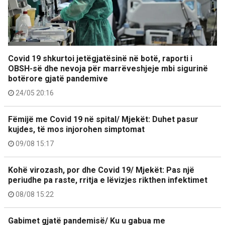
Covid 19 shkurtoi jetëgjatësinë në botë, raporti i
OBSH-së dhe nevoja për marrëveshjeje mbi sigurinë
botërore gjatë pandemive
24/05 20:16
Fëmijë me Covid 19 në spital/ Mjekët: Duhet pasur
kujdes, të mos injorohen simptomat
09/08 15:17
Kohë virozash, por dhe Covid 19/ Mjekët: Pas një
periudhe pa raste, rritja e lëvizjes rikthen infektimet
08/08 15:22
Gabimet gjatë pandemisë/ Ku u gabua me