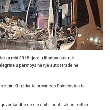
rsa mbi 30 të tjerë u lënduan kur një
legrinë u përmbys në një autostradë në
ë rrethin Khuzdar të provincës Balochistan të
 qeveritar dhe në një spital ushtarak në rrethin