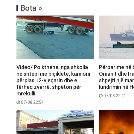
Bota »
Video/ Po kthehej nga shkolla
Përparime në 
në shtëpi me biçikletë, kamioni
Omanit dhe Ira
përplas 12-vjeçarin dhe e
shpejti një ma
tërheq zvarrë, shpëton për
lundrimin në 
mrekulli
07/08 22:41
07/08 22:54