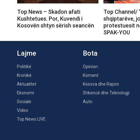
Top News – Skadon afati
Top Channel/ 
Kushtetues. Por, Kuvendi i
shqiptarëve, j
Kosovën shtyn sërish seancën
protestuesit 
SPAK-YOU
Lajme
Bota
Politikë
Opinion
Kronikë
Koment
Aktualitet
Kosova dhe Rajoni
Ekonomi
Shkencë dhe Teknologji
Sociale
Auto
Video
Top News LIVE