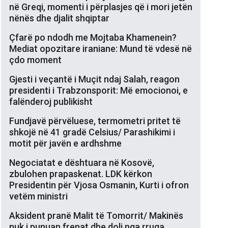
në Greqi, momenti i përplasjes që i mori jetën
nënës dhe djalit shqiptar
Çfarë po ndodh me Mojtaba Khamenein?
Mediat opozitare iraniane: Mund të vdesë në
çdo moment
Gjesti i veçantë i Muçit ndaj Salah, reagon
presidenti i Trabzonsporit: Më emocionoi, e
falënderoj publikisht
Fundjavë përvëluese, termometri pritet të
shkojë në 41 gradë Celsius/ Parashikimi i
motit për javën e ardhshme
Negociatat e dështuara në Kosovë,
zbulohen prapaskenat. LDK kërkon
Presidentin për Vjosa Osmanin, Kurti i ofron
vetëm ministri
Aksident pranë Malit të Tomorrit/ Makinës
nuk i punuan frenat dhe doli nga rruga,