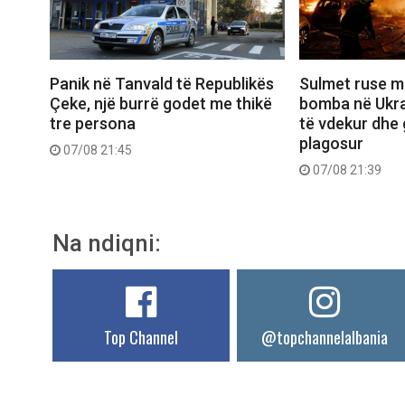
Panik në Tanvald të Republikës
Sulmet ruse m
Çeke, një burrë godet me thikë
bomba në Ukra
tre persona
të vdekur dhe 
plagosur
07/08 21:45
07/08 21:39
Na ndiqni:
Top Channel
@topchannelalbania