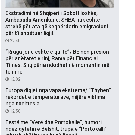
Ekstradimi në Shqipëri i Sokol Hoxhës,
Ambasada Amerikane: SHBA nuk është
strehë për ata që keqpërdorin emigracioni
për t’i shpëtuar ligjit
22:40
“Rruga jonë është e qartë”/ BE nën presion
për anëtarët e rinj, Rama për Financial
Times: Shqipëria ndodhet në momentin më
të mirë
12:02
Europa digjet nga vapa ekstreme/ “Thyhen”
rekordet e temperaturave, mijëra viktima
nga nxehtësia
12:50
Festë me “Verë dhe Portokalle”, humori
ndez qytetin e Belshit, trupa e “Portokalli”