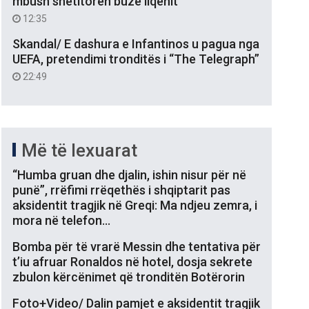
mbush shëtitoren buzë liqenit
12:35
Skandal/ E dashura e Infantinos u pagua nga
UEFA, pretendimi tronditës i “The Telegraph”
22:49
Më të lexuarat
“Humba gruan dhe djalin, ishin nisur për në
punë”, rrëfimi rrëqethës i shqiptarit pas
aksidentit tragjik në Greqi: Ma ndjeu zemra, i
mora në telefon…
Bomba për të vrarë Messin dhe tentativa për
t’iu afruar Ronaldos në hotel, dosja sekrete
zbulon kërcënimet që tronditën Botërorin
Foto+Video/ Dalin pamjet e aksidentit tragjik