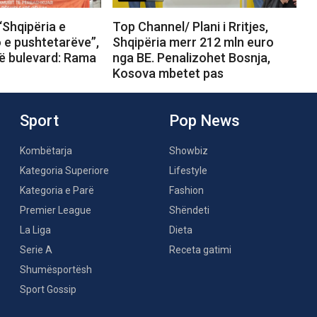
“Shqipëria e
Top Channel/ Plani i Rritjes,
o e pushtetarëve”,
Shqipëria merr 212 mln euro
në bulevard: Rama
nga BE. Penalizohet Bosnja,
Kosova mbetet pas
Sport
Pop News
Kombëtarja
Showbiz
Kategoria Superiore
Lifestyle
Kategoria e Parë
Fashion
Premier League
Shëndeti
La Liga
Dieta
Serie A
Receta gatimi
Shumësportësh
Sport Gossip