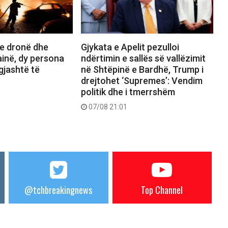
e dronë dhe
Gjykata e Apelit pezulloi
inë, dy persona
ndërtimin e sallës së vallëzimit
gjashtë të
në Shtëpinë e Bardhë, Trump i
drejtohet ‘Supremes’: Vendim
politik dhe i tmerrshëm
07/08 21:01
@tchbreakingnews
Top Channel