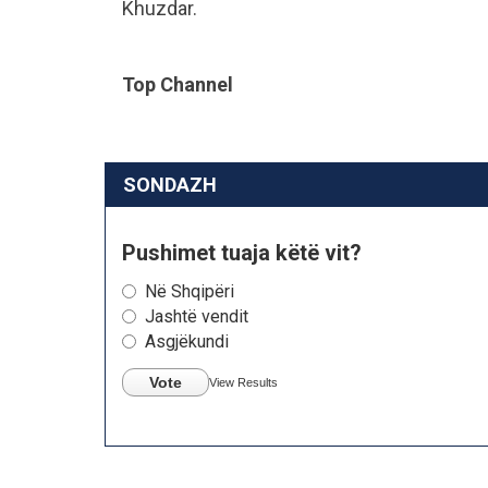
Khuzdar.
Top Channel
SONDAZH
Pushimet tuaja këtë vit?
Në Shqipëri
Jashtë vendit
Asgjëkundi
Vote
View Results