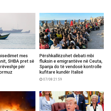
bisedimet mes
Përshkallëzohet debati mbi
nit, SHBA pret së
fluksin e emigrantëve në Ceuta,
rrëveshje për
Spanja do të vendosë kontrolle
Hormuz
kufitare kundër Italisë
07/08 21:59