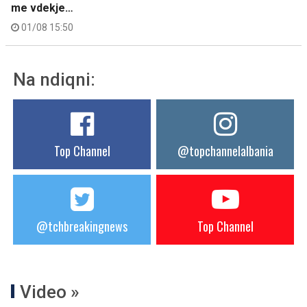
me vdekje…
01/08 15:50
Na ndiqni:
Top Channel
@topchannelalbania
@tchbreakingnews
Top Channel
Video »