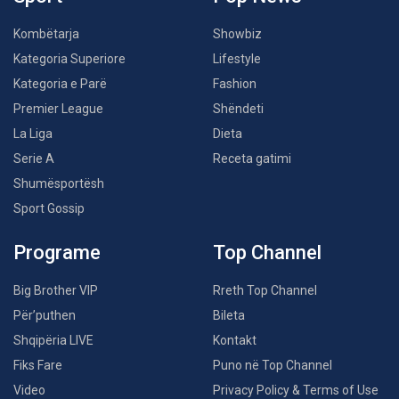
Kombëtarja
Showbiz
Kategoria Superiore
Lifestyle
Kategoria e Parë
Fashion
Premier League
Shëndeti
La Liga
Dieta
Serie A
Receta gatimi
Shumësportësh
Sport Gossip
Programe
Top Channel
Big Brother VIP
Rreth Top Channel
Për’puthen
Bileta
Shqipëria LIVE
Kontakt
Fiks Fare
Puno në Top Channel
Video
Privacy Policy & Terms of Use