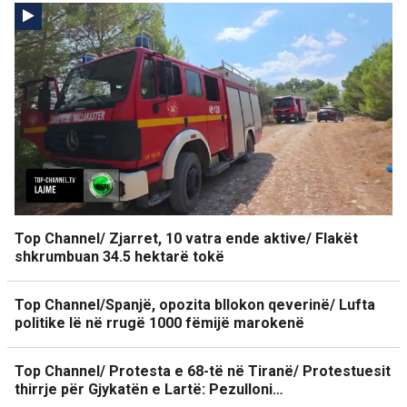
Top Channel/ Zjarret, 10 vatra ende aktive/ Flakët
shkrumbuan 34.5 hektarë tokë
Top Channel/Spanjë, opozita bllokon qeverinë/ Lufta
politike lë në rrugë 1000 fëmijë marokenë
Top Channel/ Protesta e 68-të në Tiranë/ Protestuesit
thirrje për Gjykatën e Lartë: Pezulloni…