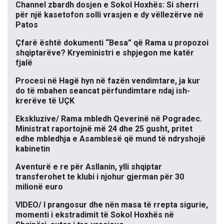
Channel zbardh dosjen e Sokol Hoxhës: Si sherri
për një kasetofon solli vrasjen e dy vëllezërve në
Patos
Çfarë është dokumenti “Besa” që Rama u propozoi
shqiptarëve? Kryeministri e shpjegon me katër
fjalë
Procesi në Hagë hyn në fazën vendimtare, ja kur
do të mbahen seancat përfundimtare ndaj ish-
krerëve të UÇK
Ekskluzive/ Rama mbledh Qeverinë në Pogradec.
Ministrat raportojnë më 24 dhe 25 gusht, pritet
edhe mbledhja e Asamblesë që mund të ndryshojë
kabinetin
Aventurë e re për Asllanin, ylli shqiptar
transferohet te klubi i njohur gjerman për 30
milionë euro
VIDEO/ I prangosur dhe nën masa të rrepta sigurie,
momenti i ekstradimit të Sokol Hoxhës në