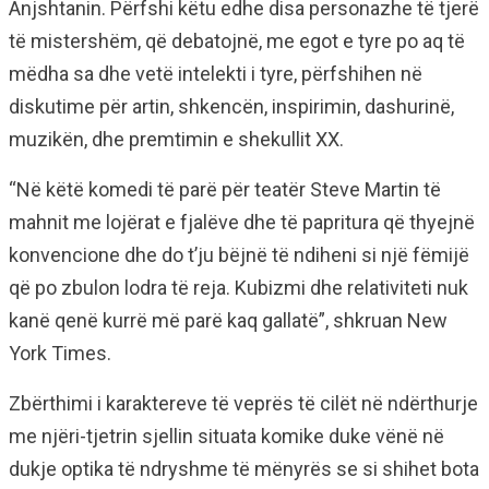
Anjshtanin. Përfshi këtu edhe disa personazhe të tjerë
të mistershëm, që debatojnë, me egot e tyre po aq të
mëdha sa dhe vetë intelekti i tyre, përfshihen në
diskutime për artin, shkencën, inspirimin, dashurinë,
muzikën, dhe premtimin e shekullit XX.
“Në këtë komedi të parë për teatër Steve Martin të
mahnit me lojërat e fjalëve dhe të papritura që thyejnë
konvencione dhe do t’ju bëjnë të ndiheni si një fëmijë
që po zbulon lodra të reja. Kubizmi dhe relativiteti nuk
kanë qenë kurrë më parë kaq gallatë”, shkruan New
York Times.
Zbërthimi i karaktereve të veprës të cilët në ndërthurje
me njëri-tjetrin sjellin situata komike duke vënë në
dukje optika të ndryshme të mënyrës se si shihet bota