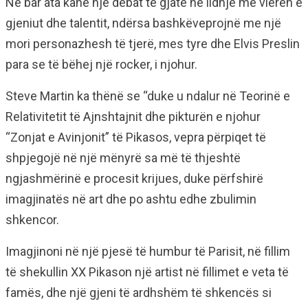
Në bar ata kanë një debat të gjatë në lidhje me vlerën e
gjeniut dhe talentit, ndërsa bashkëveprojnë me një
mori personazhesh të tjerë, mes tyre dhe Elvis Preslin
para se të bëhej një rocker, i njohur.
Steve Martin ka thënë se “duke u ndalur në Teorinë e
Relativitetit të Ajnshtajnit dhe pikturën e njohur
“Zonjat e Avinjonit” të Pikasos, vepra përpiqet të
shpjegojë në një mënyrë sa më të thjeshtë
ngjashmërinë e procesit krijues, duke përfshirë
imagjinatës në art dhe po ashtu edhe zbulimin
shkencor.
Imagjinoni në një pjesë të humbur të Parisit, në fillim
të shekullin XX Pikason një artist në fillimet e veta të
famës, dhe një gjeni të ardhshëm të shkencës si