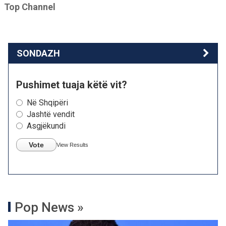
Top Channel
SONDAZH
Pushimet tuaja këtë vit?
Në Shqipëri
Jashtë vendit
Asgjëkundi
Vote
View Results
Pop News »