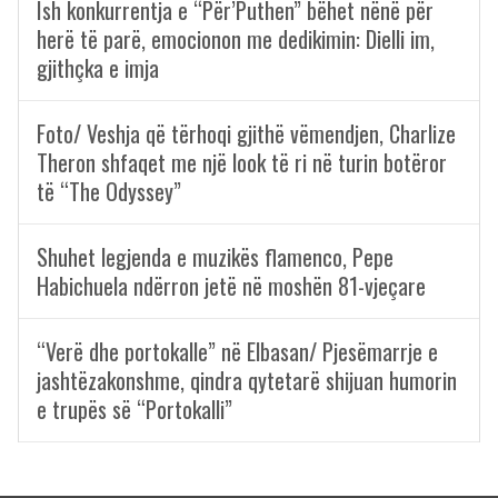
Ish konkurrentja e “Për’Puthen” bëhet nënë për
herë të parë, emocionon me dedikimin: Dielli im,
gjithçka e imja
Foto/ Veshja që tërhoqi gjithë vëmendjen, Charlize
Theron shfaqet me një look të ri në turin botëror
të “The Odyssey”
Shuhet legjenda e muzikës flamenco, Pepe
Habichuela ndërron jetë në moshën 81-vjeçare
“Verë dhe portokalle” në Elbasan/ Pjesëmarrje e
jashtëzakonshme, qindra qytetarë shijuan humorin
e trupës së “Portokalli”