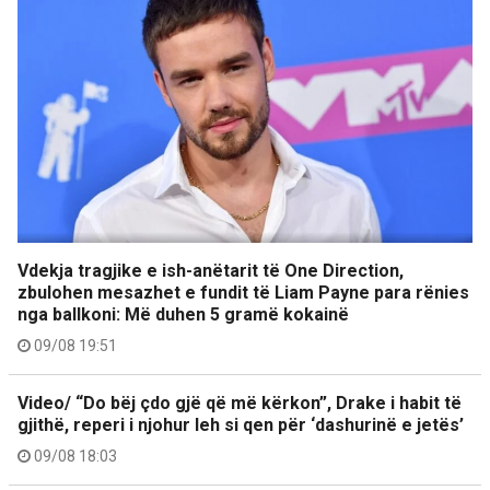
Vdekja tragjike e ish-anëtarit të One Direction,
zbulohen mesazhet e fundit të Liam Payne para rënies
nga ballkoni: Më duhen 5 gramë kokainë
09/08 19:51
Video/ “Do bëj çdo gjë që më kërkon”, Drake i habit të
gjithë, reperi i njohur leh si qen për ‘dashurinë e jetës’
09/08 18:03