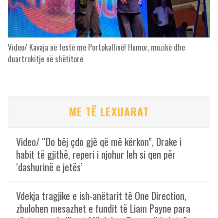
Video/ Kavaja në festë me Portokallinë! Humor, muzikë dhe
duartrokitje në shëtitore
ME TË LEXUARAT
Video/ “Do bëj çdo gjë që më kërkon”, Drake i
habit të gjithë, reperi i njohur leh si qen për
‘dashurinë e jetës’
Vdekja tragjike e ish-anëtarit të One Direction,
zbulohen mesazhet e fundit të Liam Payne para