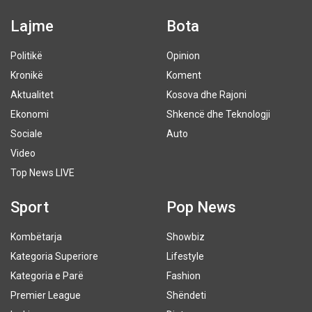
Lajme
Bota
Politikë
Opinion
Kronikë
Koment
Aktualitet
Kosova dhe Rajoni
Ekonomi
Shkencë dhe Teknologji
Sociale
Auto
Video
Top News LIVE
Sport
Pop News
Kombëtarja
Showbiz
Kategoria Superiore
Lifestyle
Kategoria e Parë
Fashion
Premier League
Shëndeti