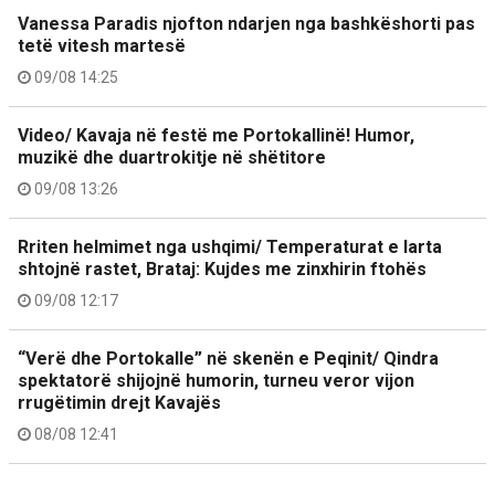
Vanessa Paradis njofton ndarjen nga bashkëshorti pas
tetë vitesh martesë
09/08 14:25
Video/ Kavaja në festë me Portokallinë! Humor,
muzikë dhe duartrokitje në shëtitore
09/08 13:26
Rriten helmimet nga ushqimi/ Temperaturat e larta
shtojnë rastet, Brataj: Kujdes me zinxhirin ftohës
09/08 12:17
“Verë dhe Portokalle” në skenën e Peqinit/ Qindra
spektatorë shijojnë humorin, turneu veror vijon
rrugëtimin drejt Kavajës
08/08 12:41