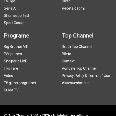
La Liga
Dieta
Serie A
Receta gatimi
Shumësportësh
Sport Gossip
Programe
Top Channel
Big Brother VIP
Rreth Top Channel
Për’puthen
Bileta
Shqipëria LIVE
Kontakt
Fiks Fare
Puno në Top Channel
Video
Privacy Policy & Terms of Use
Të gjitha programet
Aksesueshmëria
Guida TV
© Top Channel 2001 - 2026 • Ndalohet riprodhimi i