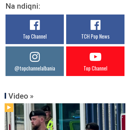
Na ndiqni:
Top Channel
TCH Pop News
@topchannelalbania
Top Channel
Video »