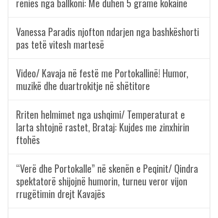
rënies nga ballkoni: Më duhen 5 gramë kokainë
Vanessa Paradis njofton ndarjen nga bashkëshorti
pas tetë vitesh martesë
Video/ Kavaja në festë me Portokallinë! Humor,
muzikë dhe duartrokitje në shëtitore
Rriten helmimet nga ushqimi/ Temperaturat e
larta shtojnë rastet, Brataj: Kujdes me zinxhirin
ftohës
“Verë dhe Portokalle” në skenën e Peqinit/ Qindra
spektatorë shijojnë humorin, turneu veror vijon
rrugëtimin drejt Kavajës