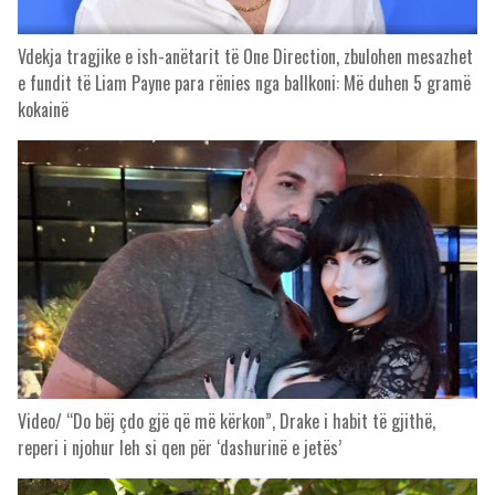
Vdekja tragjike e ish-anëtarit të One Direction, zbulohen mesazhet
e fundit të Liam Payne para rënies nga ballkoni: Më duhen 5 gramë
kokainë
Video/ “Do bëj çdo gjë që më kërkon”, Drake i habit të gjithë,
reperi i njohur leh si qen për ‘dashurinë e jetës’