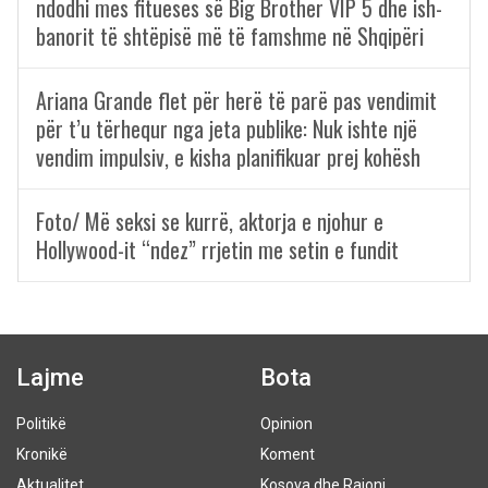
ndodhi mes fitueses së Big Brother VIP 5 dhe ish-
banorit të shtëpisë më të famshme në Shqipëri
Ariana Grande flet për herë të parë pas vendimit
për t’u tërhequr nga jeta publike: Nuk ishte një
vendim impulsiv, e kisha planifikuar prej kohësh
Foto/ Më seksi se kurrë, aktorja e njohur e
Hollywood-it “ndez” rrjetin me setin e fundit
Lajme
Bota
Politikë
Opinion
Kronikë
Koment
Aktualitet
Kosova dhe Rajoni