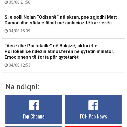
05/08 21:56
Si e solli Nolan “Odisenë” në ekran, pse zgjodhi Matt
Damon dhe sfida e filmit më ambicioz të karrierës
04/08 15:09
“Verë dhe Portokalle” në Bulqizë, aktorët e
Portokallisë ndezin atmosferën në qytetin minator.
Emocionesh të forta për qytetarët
04/08 12:53
Na ndiqni:
Top Channel
TCH Pop News