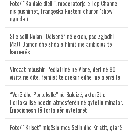
Foto/ “Ka dalë dielli”, moderatorja e Top Channel
nis pushimet, Françeska Rustem dhuron ‘show’
nga deti
Si e solli Nolan “Odisenë” në ekran, pse zgjodhi
Matt Damon dhe sfida e filmit më ambicioz të
karrierës
Virozat mbushin Pediatrinë në Vlorë, deri në 80
vizita në ditë, fëmijët të prekur edhe me alergjitë
“Verë dhe Portokalle” në Bulqizë, aktorët e
Portokallisë ndezin atmosferën në qytetin minator.
Emocionesh të forta për qytetarët
Foto/ “Kriset” miqësia mes Selin dhe Kristit, çfarë