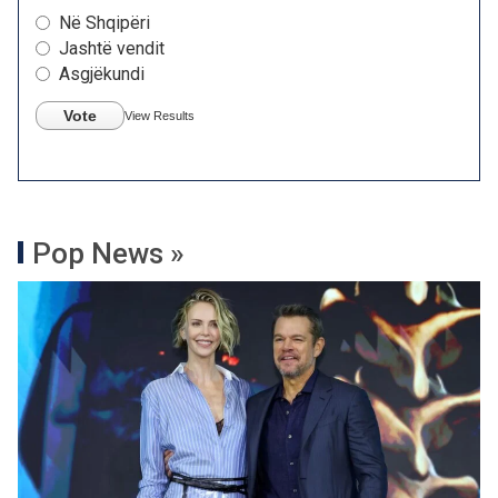
Në Shqipëri
Jashtë vendit
Asgjëkundi
Vote
View Results
Pop News »