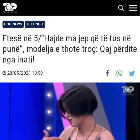
POP NEWS
TË FUNDIT
Ftesë në 5/“Hajde ma jep që të fus në
punë”, modelja e thotë troç: Qaj përditë
nga inati!
28/05/2021 18:00