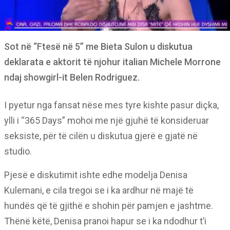
Sot në “Ftesë në 5” me Bieta Sulon u diskutua
deklarata e aktorit të njohur italian Michele Morrone
ndaj showgirl-it Belen Rodriguez.
I pyetur nga fansat nëse mes tyre kishte pasur diçka,
ylli i “365 Days” mohoi me një gjuhë të konsideruar
seksiste, për të cilën u diskutua gjerë e gjatë në
studio.
Pjesë e diskutimit ishte edhe modelja Denisa
Kulemani, e cila tregoi se i ka ardhur në majë të
hundës që të gjithë e shohin për pamjen e jashtme.
Thënë këtë, Denisa pranoi hapur se i ka ndodhur t’i