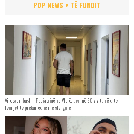
POP NEWS • TË FUNDIT
Virozat mbushin Pediatrinë në Vlorë, deri në 80 vizita në ditë,
fëmijët të prekur edhe me alergjitë