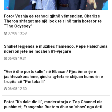
Foto/ Veshja që tërhoqi gjithë vëmendjen, Charlize
Theron shfaqet me një look të ri në turin botëror të
“The Odyssey”
07/08 13:58
Shuhet legjenda e muzikës flamenco, Pepe Habichuela
ndërron jetë në moshën 81-vjeçare
06/08 19:31
“Verë dhe portokalle” në Elbasan/ Pjesëmarrje e
jashtëzakonshme, qindra qytetarë shijuan humorin e
trupës së “Portokalli”
06/08 12:30
Foto/ “Ka dalë dielli”, moderatorja e Top Channel nis
pushimet, Françeska Rustem dhuron ‘show’ nga deti