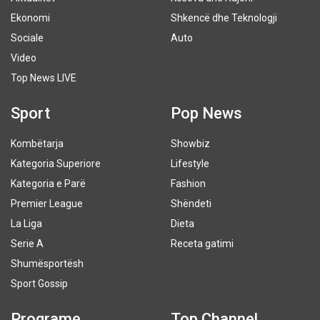
Ekonomi
Shkencë dhe Teknologji
Sociale
Auto
Video
Top News LIVE
Sport
Pop News
Kombëtarja
Showbiz
Kategoria Superiore
Lifestyle
Kategoria e Parë
Fashion
Premier League
Shëndeti
La Liga
Dieta
Serie A
Receta gatimi
Shumësportësh
Sport Gossip
Programe
Top Channel