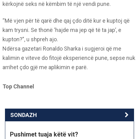
kërkojnë seks në këmbim të një vendi pune.
“Më vjen për të qarë dhe qaj çdo ditë kur e kuptoj që
kam trysni. Se thonë ‘hajde ma jep që të ta jap’, e
kupton?”, u shpreh ajo.
Ndërsa gazetari Ronaldo Sharka i sugjeroi që me
kalimin e viteve do fitojë eksperiencë pune, sepse nuk
arrihet çdo gjë me aplikimin e parë.
Top Channel
SONDAZH
Pushimet tuaja këtë vit?