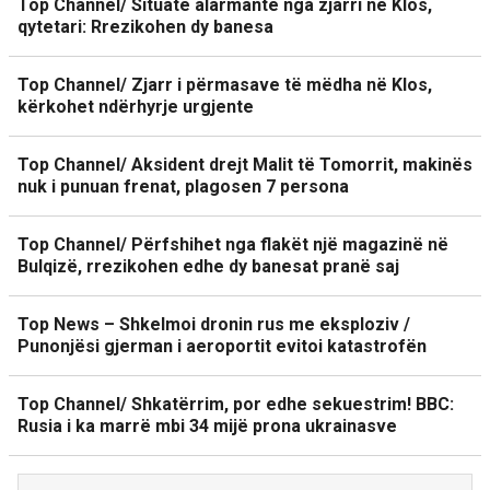
Top Channel/ Situatë alarmante nga zjarri në Klos,
qytetari: Rrezikohen dy banesa
Top Channel/ Zjarr i përmasave të mëdha në Klos,
kërkohet ndërhyrje urgjente
Top Channel/ Aksident drejt Malit të Tomorrit, makinës
nuk i punuan frenat, plagosen 7 persona
Top Channel/ Përfshihet nga flakët një magazinë në
Bulqizë, rrezikohen edhe dy banesat pranë saj
Top News – Shkelmoi dronin rus me eksploziv /
Punonjësi gjerman i aeroportit evitoi katastrofën
Top Channel/ Shkatërrim, por edhe sekuestrim! BBC:
Rusia i ka marrë mbi 34 mijë prona ukrainasve