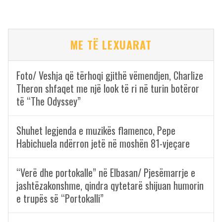
ME TË LEXUARAT
Foto/ Veshja që tërhoqi gjithë vëmendjen, Charlize
Theron shfaqet me një look të ri në turin botëror
të “The Odyssey”
Shuhet legjenda e muzikës flamenco, Pepe
Habichuela ndërron jetë në moshën 81-vjeçare
“Verë dhe portokalle” në Elbasan/ Pjesëmarrje e
jashtëzakonshme, qindra qytetarë shijuan humorin
e trupës së “Portokalli”