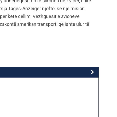
dy udhëheqësit do të takohen në Zvicër, duke
shmja Tages-Anzeiger njoftoi se një mision
për këtë qëllim. Vëzhguesit e avionëve
zakontë amerikan transporti që ishte ulur të