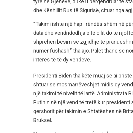
tyre në Gjenevë, duke u përqendruar te stab
dhe Këshillit Rus të Sigurisë, cituar nga a
“Takimi ishte një hap i rëndësishëm në përg
data dhe vendndodhja e të cilit do të njoft
shprehën besim se zgjidhje të pranueshme
numër fushash,” tha ajo. Palët thanë se no
interes të të dy vendeve.
Presidenti Biden tha këtë muaj se ai priste
shtuar se mosmarrëveshjet midis dy vende
një takimi të nivelit të lartë. Administrata
Putinin në një vend të tretë kur presidenti
qershorit për takimin e Shtatëshes në Bri
Bruksel.