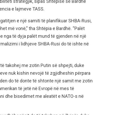
iliteti strategjik, sipas Shtëpisë së Bardhë
gjencia e lajmeve TASS.
atitjen e një samiti të planifikuar SHBA-Rusi,
ohet më vonë,” tha Shtëpia e Bardhë. “Palët
 nga të dyja palët mund të gjenden në një
rmalizimi i lidhjeve SHBA-Rusi do të ishte në
 të takohej me zotin Putin së shpejti, duke
ve nuk kishin nevojë të zgjidheshin përpara
 Biden do të donte të shtonte një samit me zotin
 amerikan të jetë në Evropë në mes të
tani dhe bisedimet me aleatët e NATO-s në