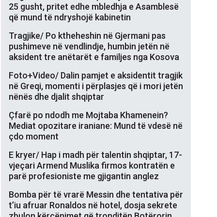
25 gusht, pritet edhe mbledhja e Asamblesë
që mund të ndryshojë kabinetin
Tragjike/ Po ktheheshin në Gjermani pas
pushimeve në vendlindje, humbin jetën në
aksident tre anëtarët e familjes nga Kosova
Foto+Video/ Dalin pamjet e aksidentit tragjik
në Greqi, momenti i përplasjes që i mori jetën
nënës dhe djalit shqiptar
Çfarë po ndodh me Mojtaba Khamenein?
Mediat opozitare iraniane: Mund të vdesë në
çdo moment
E kryer/ Hap i madh për talentin shqiptar, 17-
vjeçari Armend Muslika firmos kontratën e
parë profesioniste me gjigantin anglez
Bomba për të vrarë Messin dhe tentativa për
t’iu afruar Ronaldos në hotel, dosja sekrete
zbulon kërcënimet që tronditën Botërorin