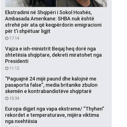
Ekstradimi në Shqipëri i Sokol Hoxhës,
Ambasada Amerikane: SHBA nuk është
strehë për ata që keqpërdorin emigracioni
për t’i shpëtuar ligjit
17:14
Vajza e ish-ministrit Beqaj heq dorë nga
shtetësia shqiptare, dekreti miratohet nga
Presidenti
11:12
“Paguajnë 24 mijë paund dhe kalojnë me
pasaporta false”, media britanike zbulon
skemën e kontrabandistëve shqiptarë
10:34
Europa digjet nga vapa ekstreme/ “Thyhen”
rekordet e temperaturave, mijëra viktima
nga nxehtësia