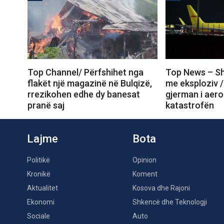
Top Channel/ Përfshihet nga
Top News – Sh
flakët një magazinë në Bulqizë,
me eksploziv /
rrezikohen edhe dy banesat
gjerman i aero
pranë saj
katastrofën
Lajme
Bota
Politikë
Opinion
Kronikë
Koment
Aktualitet
Kosova dhe Rajoni
Ekonomi
Shkencë dhe Teknologji
Sociale
Auto