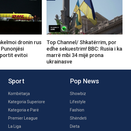
kelmoi dronin rus
Top Channel/ Shkatërrim, por
 Punonjësi
edhe sekuestrim! BBC: Rusia i ka
portit evitoi
marrë mbi 34 mijë prona
ukrainasve
Sport
Pop News
Kombëtarja
Showbiz
Kategoria Superiore
Lifestyle
Kategoria e Parë
Fashion
Premier League
Shëndeti
La Liga
Dieta