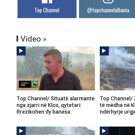
Top Channel
@topchannelalbania
Video »
Top Channel/ Situatë alarmante
Top Channel/ 
nga zjarri në Klos, qytetari:
të mëdha në K
Rrezikohen dy banesa
ndërhyrje urgj