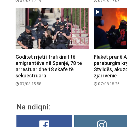
07/08 17:19
07/08 17:03
Goditet rrjeti i trafikimit të
Flakët pranë A
emigrantëve në Spanjë, 78 të
paraburgim kr
arrestuar dhe 18 skafe të
Stylidës, akuz
sekuestruara
zjarrvënie
07/08 15:58
07/08 15:26
Na ndiqni: