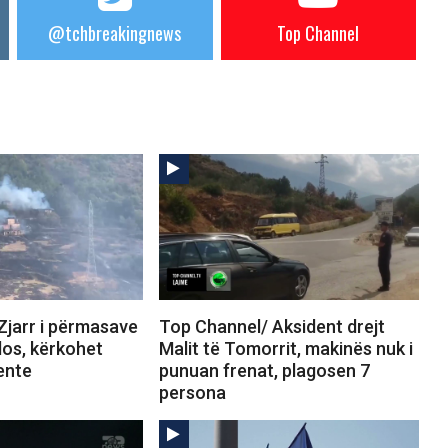
@tchbreakingnews
Top Channel
Zjarr i përmasave
Top Channel/ Aksident drejt
los, kërkohet
Malit të Tomorrit, makinës nuk i
ente
punuan frenat, plagosen 7
persona