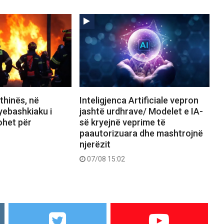
thinës, në
Inteligjenca Artificiale vepron
yebashkiaku i
jashtë urdhrave/ Modelet e IA-
ohet për
së kryejnë veprime të
paautorizuara dhe mashtrojnë
njerëzit
07/08 15:02