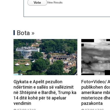
Vote
View Results
Bota »
Gjykata e Apelit pezullon
Foto+Video/ A
ndërtimin e sallës së vallëzimit
publikohen dos
në Shtëpinë e Bardhë, Trump ka
amerikane mbi
14 ditë kohë për të apeluar
misterioze dh
vendimin
pazakonta