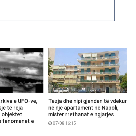
rkiva e UFO-ve,
Tezja dhe nipi gjenden të vdekur
je të reja
në një apartament në Napoli,
 objektet
mister rrethanat e ngjarjes
e fenomenet e
07/08 16:15