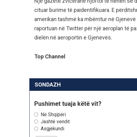
Një gazetë zvicerane njoftoi të hënën se 
cituar burime të paidentifikuara. E përdit
amerikan tashmë ka mbërritur në Gjenevë 
raportuan në Twitter për një aeroplan të pa
dielën në aeroportin e Gjenevës.
Top Channel
SONDAZH
Pushimet tuaja këtë vit?
Në Shqipëri
Jashtë vendit
Asgjëkundi