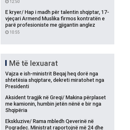
12:50
E kryer/ Hap i madh për talentin shqiptar, 17-
vjeçari Armend Muslika firmos kontratën e
parë profesioniste me gjigantin anglez
10:55
Më të lexuarat
Vajza e ish-ministrit Beqaj heq dorë nga
shtetësia shqiptare, dekreti miratohet nga
Presidenti
Aksident tragjik në Greqi/ Makina përplaset
me kamionin, humbin jetën nënë e bir nga
Shqipëria
Ekskluzive/ Rama mbledh Qeverinë në
Pogradec. Ministrat raportojnë më 24 dhe