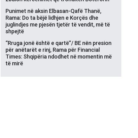
Punimet në aksin Elbasan-Qafë Thanë,
Rama: Do ta bëjë lidhjen e Korçës dhe
juglindjes me pjesën tjetër të vendit, më të
shpejtë
“Rruga jonë është e qartë”/ BE nën presion
për anëtarët e rinj, Rama për Financial
Times: Shqipëria ndodhet në momentin më
të mirë