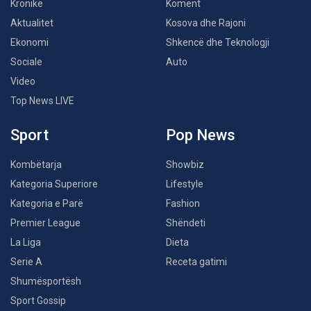
Kronikë
Koment
Aktualitet
Kosova dhe Rajoni
Ekonomi
Shkencë dhe Teknologji
Sociale
Auto
Video
Top News LIVE
Sport
Pop News
Kombëtarja
Showbiz
Kategoria Superiore
Lifestyle
Kategoria e Parë
Fashion
Premier League
Shëndeti
La Liga
Dieta
Serie A
Receta gatimi
Shumësportësh
Sport Gossip