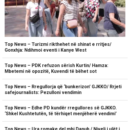
Top News – Turizmi rikthehet në shinat e rritjes/
Gonxhja: Ndihmoi eventi i Kanye West
Top News – PDK refuzon sërish Kurtin/ Hamza:
Mbetemi në opozitë, Kuvendi të bëhet sot
Top News – Rregullorja që ‘bunkerizon’ GJKKO/ Rrjeti
safejournalists: Pezulloni vendimin
Top News – Edhe PD kundër rregullores së GJKKO.
‘Shkel Kushtetutën, të tërhiqet menjëherë vendimi’
Top News – Ura romake del mbi Danub / Niveli i ulët i