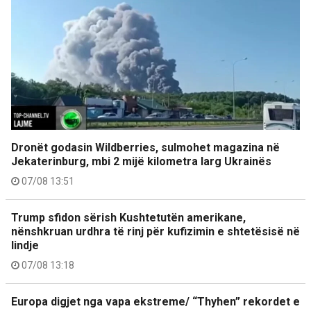
Dronët godasin Wildberries, sulmohet magazina në
Jekaterinburg, mbi 2 mijë kilometra larg Ukrainës
07/08 13:51
Trump sfidon sërish Kushtetutën amerikane,
nënshkruan urdhra të rinj për kufizimin e shtetësisë në
lindje
07/08 13:18
Europa digjet nga vapa ekstreme/ “Thyhen” rekordet e