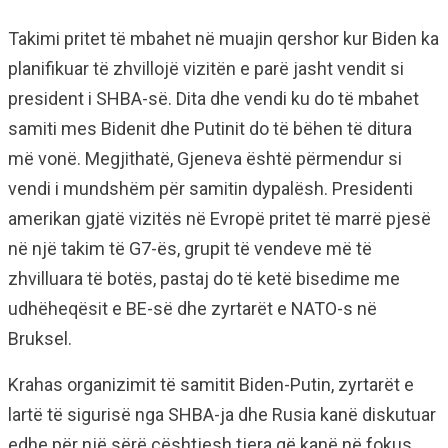
Takimi pritet të mbahet në muajin qershor kur Biden ka
planifikuar të zhvillojë vizitën e parë jasht vendit si
president i SHBA-së. Dita dhe vendi ku do të mbahet
samiti mes Bidenit dhe Putinit do të bëhen të ditura
më vonë. Megjithatë, Gjeneva është përmendur si
vendi i mundshëm për samitin dypalësh. Presidenti
amerikan gjatë vizitës në Evropë pritet të marrë pjesë
në një takim të G7-ës, grupit të vendeve më të
zhvilluara të botës, pastaj do të ketë bisedime me
udhëheqësit e BE-së dhe zyrtarët e NATO-s në
Bruksel.
Krahas organizimit të samitit Biden-Putin, zyrtarët e
lartë të sigurisë nga SHBA-ja dhe Rusia kanë diskutuar
edhe për një sërë çështjesh tjera që kanë në fokus