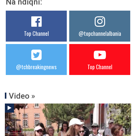
Na ndiqni:
Top Channel
@topchannelalbania
@tchbreakingnews
Top Channel
Video »