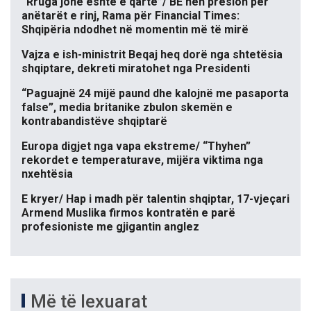
“Rruga jonë është e qartë”/ BE nën presion për
anëtarët e rinj, Rama për Financial Times:
Shqipëria ndodhet në momentin më të mirë
Vajza e ish-ministrit Beqaj heq dorë nga shtetësia
shqiptare, dekreti miratohet nga Presidenti
“Paguajnë 24 mijë paund dhe kalojnë me pasaporta
false”, media britanike zbulon skemën e
kontrabandistëve shqiptarë
Europa digjet nga vapa ekstreme/ “Thyhen”
rekordet e temperaturave, mijëra viktima nga
nxehtësia
E kryer/ Hap i madh për talentin shqiptar, 17-vjeçari
Armend Muslika firmos kontratën e parë
profesioniste me gjigantin anglez
Më të lexuarat