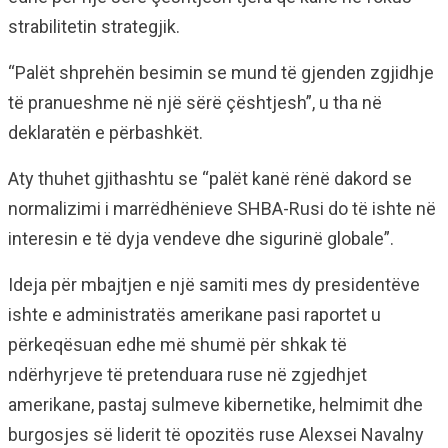
strabilitetin strategjik.
“Palët shprehën besimin se mund të gjenden zgjidhje
të pranueshme në një sërë çështjesh”, u tha në
deklaratën e përbashkët.
Aty thuhet gjithashtu se “palët kanë rënë dakord se
normalizimi i marrëdhënieve SHBA-Rusi do të ishte në
interesin e të dyja vendeve dhe sigurinë globale”.
Ideja për mbajtjen e një samiti mes dy presidentëve
ishte e administratës amerikane pasi raportet u
përkeqësuan edhe më shumë për shkak të
ndërhyrjeve të pretenduara ruse në zgjedhjet
amerikane, pastaj sulmeve kibernetike, helmimit dhe
burgosjes së liderit të opozitës ruse Alexsei Navalny