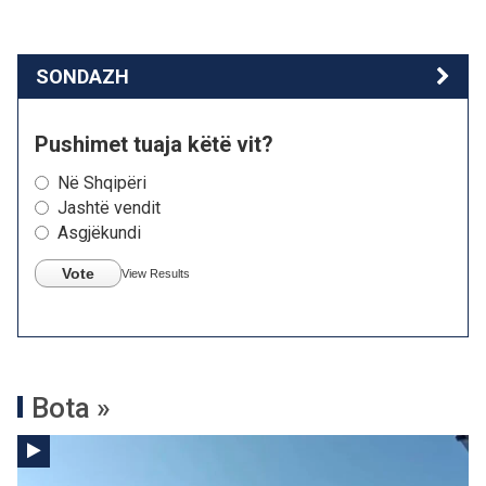
SONDAZH
Pushimet tuaja këtë vit?
Në Shqipëri
Jashtë vendit
Asgjëkundi
Vote
View Results
Bota »