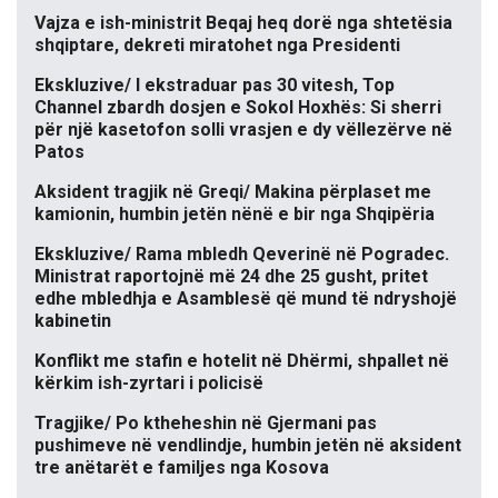
Vajza e ish-ministrit Beqaj heq dorë nga shtetësia
shqiptare, dekreti miratohet nga Presidenti
Ekskluzive/ I ekstraduar pas 30 vitesh, Top
Channel zbardh dosjen e Sokol Hoxhës: Si sherri
për një kasetofon solli vrasjen e dy vëllezërve në
Patos
Aksident tragjik në Greqi/ Makina përplaset me
kamionin, humbin jetën nënë e bir nga Shqipëria
Ekskluzive/ Rama mbledh Qeverinë në Pogradec.
Ministrat raportojnë më 24 dhe 25 gusht, pritet
edhe mbledhja e Asamblesë që mund të ndryshojë
kabinetin
Konflikt me stafin e hotelit në Dhërmi, shpallet në
kërkim ish-zyrtari i policisë
Tragjike/ Po ktheheshin në Gjermani pas
pushimeve në vendlindje, humbin jetën në aksident
tre anëtarët e familjes nga Kosova