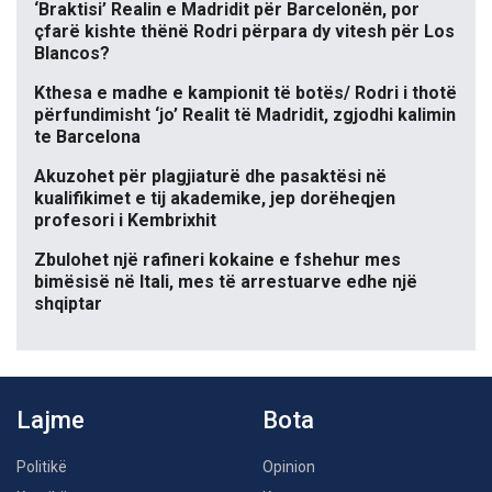
‘Braktisi’ Realin e Madridit për Barcelonën, por
çfarë kishte thënë Rodri përpara dy vitesh për Los
Blancos?
Kthesa e madhe e kampionit të botës/ Rodri i thotë
përfundimisht ‘jo’ Realit të Madridit, zgjodhi kalimin
te Barcelona
Akuzohet për plagjiaturë dhe pasaktësi në
kualifikimet e tij akademike, jep dorëheqjen
profesori i Kembrixhit
Zbulohet një rafineri kokaine e fshehur mes
bimësisë në Itali, mes të arrestuarve edhe një
shqiptar
Lajme
Bota
Politikë
Opinion