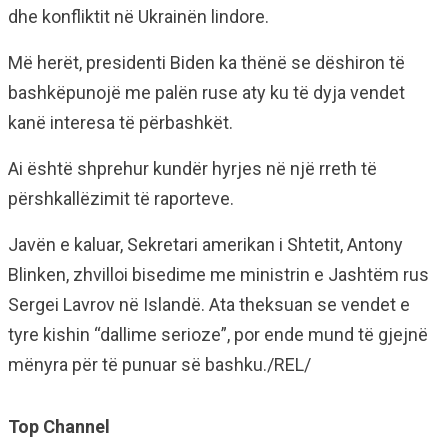
dhe konfliktit në Ukrainën lindore.
Më herët, presidenti Biden ka thënë se dëshiron të
bashkëpunojë me palën ruse aty ku të dyja vendet
kanë interesa të përbashkët.
Ai është shprehur kundër hyrjes në një rreth të
përshkallëzimit të raporteve.
Javën e kaluar, Sekretari amerikan i Shtetit, Antony
Blinken, zhvilloi bisedime me ministrin e Jashtëm rus
Sergei Lavrov në Islandë. Ata theksuan se vendet e
tyre kishin “dallime serioze”, por ende mund të gjejnë
mënyra për të punuar së bashku./REL/
Top Channel