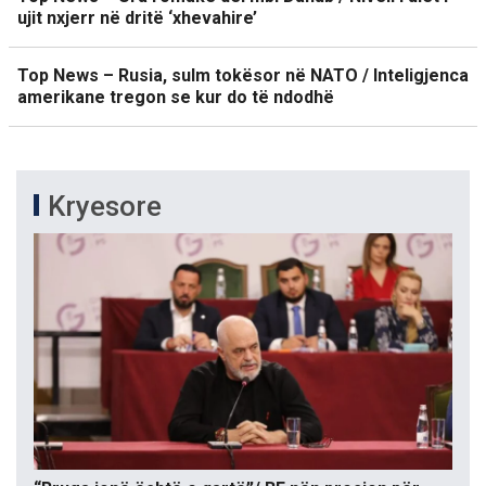
ujit nxjerr në dritë ‘xhevahire’
Top News – Rusia, sulm tokësor në NATO / Inteligjenca
amerikane tregon se kur do të ndodhë
Kryesore