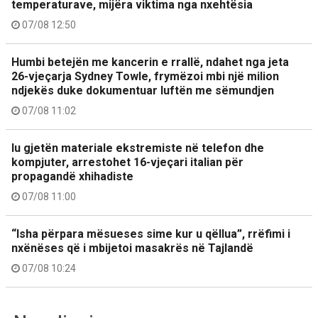
temperaturave, mijëra viktima nga nxehtësia
07/08 12:50
Humbi betejën me kancerin e rrallë, ndahet nga jeta
26-vjeçarja Sydney Towle, frymëzoi mbi një milion
ndjekës duke dokumentuar luftën me sëmundjen
07/08 11:02
Iu gjetën materiale ekstremiste në telefon dhe
kompjuter, arrestohet 16-vjeçari italian për
propagandë xhihadiste
07/08 11:00
“Isha përpara mësueses sime kur u qëllua”, rrëfimi i
nxënëses që i mbijetoi masakrës në Tajlandë
07/08 10:24