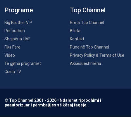
Programe
Top Channel
Big Brother VIP
Rreth Top Channel
Për’puthen
Bileta
Shqipëria LIVE
Kontakt
Fiks Fare
Puno në Top Channel
Video
Privacy Policy & Terms of Use
Të gjitha programet
Aksesueshmëria
Guida TV
© Top Channel 2001 - 2026 • Ndalohet riprodhimi i
paautorizuar i përmbajtjes së kësaj faqeje.