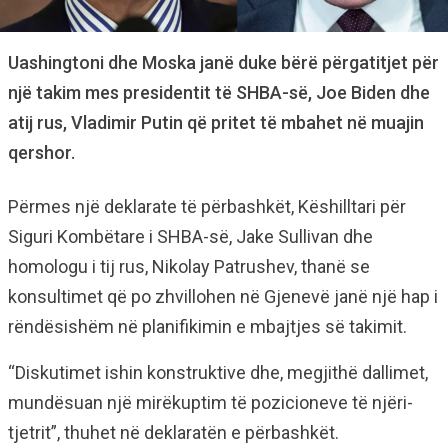
Uashingtoni dhe Moska janë duke bërë përgatitjet për
një takim mes presidentit të SHBA-së, Joe Biden dhe
atij rus, Vladimir Putin që pritet të mbahet në muajin
qershor.
Përmes një deklarate të përbashkët, Këshilltari për
Siguri Kombëtare i SHBA-së, Jake Sullivan dhe
homologu i tij rus, Nikolay Patrushev, thanë se
konsultimet që po zhvillohen në Gjenevë janë një hap i
rëndësishëm në planifikimin e mbajtjes së takimit.
“Diskutimet ishin konstruktive dhe, megjithë dallimet,
mundësuan një mirëkuptim të pozicioneve të njëri-
tjetrit”, thuhet në deklaratën e përbashkët.