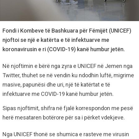
Fondi i Kombeve të Bashkuara për Fëmijët (UNICEF)
njoftoi se një e katërta e të infektuarve me
koronavirusin e ri (COVID-19) kanë humbur jetën.
Në njoftimin e bërë nga zyra e UNICEF në Jemen nga
Twitter, thuhet se në vendin ku ndodhin luftë, migrime
masive, papunësi dhe uri, një të katërtat e të
infektuarve me COVID-19 kanë humbur jetën.
Sipas njoftimit, shifra në fjalë korrespondon me pesë
herë mesataren botërore për sa i përket vdekjeve.
Nga UNICEF thonë se shumica e rasteve me virusin