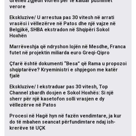
Grenell zgjedh Vlorën për të kaluar pushimet
verore
Ekskluzive/ U arrestua pas 30 vitesh në arrati
vrasësi i vëllezërve në Patos dhe një vajze në
Belgjikë, SHBA ekstradon në Shqipëri Sokol
Hoxhën
Marrëveshja që ndryshon lojën në Mesdhe, Franca
futet në projektin miliarda euro Greqi-Qipro
Çfarë është dokumenti “Besa” që Rama u propozoi
shqiptarëve? Kryeministri e shpjegon me katër
fjalë
Ekskluzive/ I ekstraduar pas 30 vitesh, Top
Channel zbardh dosjen e Sokol Hoxhës: Si një
sherr për një kasetofon solli vrasjen e dy
vëllezërve në Patos
Procesi në Hagë hyn në fazën vendimtare, ja kur
do të mbahen seancat përfundimtare ndaj ish-
krerëve të UÇK