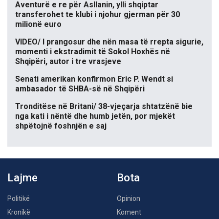
Aventurë e re për Asllanin, ylli shqiptar
transferohet te klubi i njohur gjerman për 30
milionë euro
VIDEO/ I prangosur dhe nën masa të rrepta sigurie,
momenti i ekstradimit të Sokol Hoxhës në
Shqipëri, autor i tre vrasjeve
Senati amerikan konfirmon Eric P. Wendt si
ambasador të SHBA-së në Shqipëri
Tronditëse në Britani/ 38-vjeçarja shtatzënë bie
nga kati i nëntë dhe humb jetën, por mjekët
shpëtojnë foshnjën e saj
Lajme
Bota
Politikë
Opinion
Kronikë
Koment