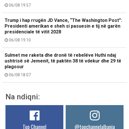
06/08 19:57
Trump i hap rrugën JD Vance, “The Washington Post”:
Presidenti amerikan e sheh si pasuesin e tij në garën
presidenciale të vitit 2028
06/08 19:10
Sulmet me raketa dhe dronë të rebelëve Huthi ndaj
ushtrisë së Jemenit, të paktën 38 të vdekur dhe 29 të
plagosur
06/08 18:07
Na ndiqni:
Top Channel
@topchannelalbania