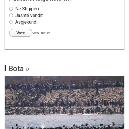
Në Shqipëri
Jashtë vendit
Asgjëkundi
Vote
View Results
Bota »