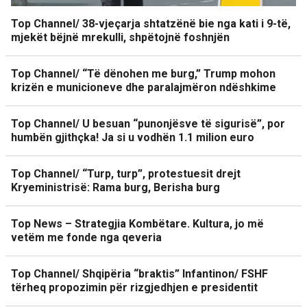
Top Channel/ 38-vjeçarja shtatzënë bie nga kati i 9-të,
mjekët bëjnë mrekulli, shpëtojnë foshnjën
Top Channel/ “Të dënohen me burg,” Trump mohon
krizën e municioneve dhe paralajmëron ndëshkime
Top Channel/ U besuan “punonjësve të sigurisë”, por
humbën gjithçka! Ja si u vodhën 1.1 milion euro
Top Channel/ “Turp, turp”, protestuesit drejt
Kryeministrisë: Rama burg, Berisha burg
Top News – Strategjia Kombëtare. Kultura, jo më
vetëm me fonde nga qeveria
Top Channel/ Shqipëria “braktis” Infantinon/ FSHF
tërheq propozimin për rizgjedhjen e presidentit