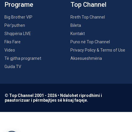
Programe
Top Channel
Big Brother VIP
Rreth Top Channel
Për’puthen
Bileta
Shqipëria LIVE
Kontakt
Fiks Fare
Puno në Top Channel
Video
Privacy Policy & Terms of Use
Të gjitha programet
Aksesueshmëria
Guida TV
© Top Channel 2001 - 2026 • Ndalohet riprodhimi i
paautorizuar i përmbajtjes së kësaj faqeje.