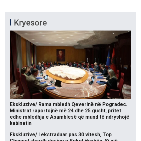
Kryesore
Ekskluzive/ Rama mbledh Qeverinë në Pogradec.
Ministrat raportojnë më 24 dhe 25 gusht, pritet
edhe mbledhja e Asamblesë që mund të ndryshojë
kabinetin
Ekskluzive/ I ekstraduar pas 30 vitesh, Top
Channel zbardh dosjen e Sokol Hoxhës: Si një