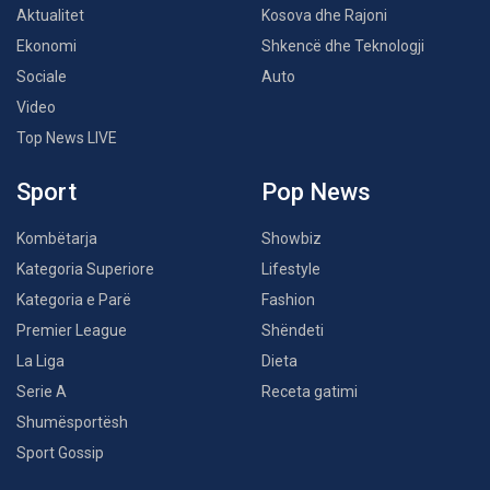
Aktualitet
Kosova dhe Rajoni
Ekonomi
Shkencë dhe Teknologji
Sociale
Auto
Video
Top News LIVE
Sport
Pop News
Kombëtarja
Showbiz
Kategoria Superiore
Lifestyle
Kategoria e Parë
Fashion
Premier League
Shëndeti
La Liga
Dieta
Serie A
Receta gatimi
Shumësportësh
Sport Gossip