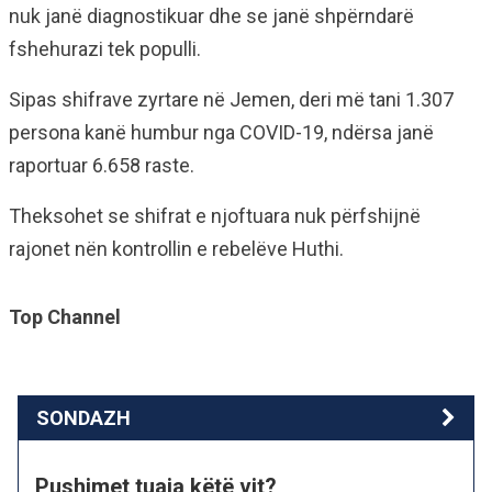
nuk janë diagnostikuar dhe se janë shpërndarë
fshehurazi tek populli.
Sipas shifrave zyrtare në Jemen, deri më tani 1.307
persona kanë humbur nga COVID-19, ndërsa janë
raportuar 6.658 raste.
Theksohet se shifrat e njoftuara nuk përfshijnë
rajonet nën kontrollin e rebelëve Huthi.
Top Channel
SONDAZH
Pushimet tuaja këtë vit?