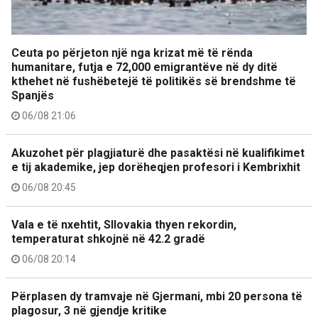
Ceuta po përjeton një nga krizat më të rënda
humanitare, futja e 72,000 emigrantëve në dy ditë
kthehet në fushëbetejë të politikës së brendshme të
Spanjës
06/08 21:06
Akuzohet për plagjiaturë dhe pasaktësi në kualifikimet
e tij akademike, jep dorëheqjen profesori i Kembrixhit
06/08 20:45
Vala e të nxehtit, Sllovakia thyen rekordin,
temperaturat shkojnë në 42.2 gradë
06/08 20:14
Përplasen dy tramvaje në Gjermani, mbi 20 persona të
plagosur, 3 në gjendje kritike