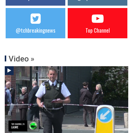
@tchbreakingnews
Top Channel
Video »