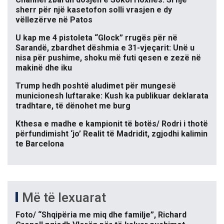
sherr për një kasetofon solli vrasjen e dy
vëllezërve në Patos
U kap me 4 pistoleta “Glock” rrugës për në
Sarandë, zbardhet dëshmia e 31-vjeçarit: Unë u
nisa për pushime, shoku më futi qesen e zezë në
makinë dhe iku
Trump hedh poshtë aludimet për mungesë
municionesh luftarake: Kush ka publikuar deklarata
tradhtare, të dënohet me burg
Kthesa e madhe e kampionit të botës/ Rodri i thotë
përfundimisht ‘jo’ Realit të Madridit, zgjodhi kalimin
te Barcelona
Më të lexuarat
Foto/ “Shqipëria me miq dhe familje”, Richard