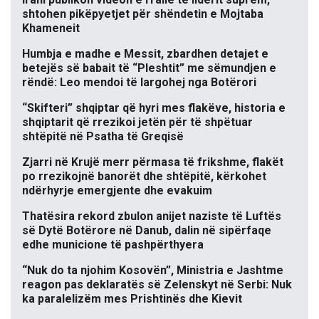
shtohen pikëpyetjet për shëndetin e Mojtaba
Khameneit
Humbja e madhe e Messit, zbardhen detajet e
betejës së babait të “Pleshtit” me sëmundjen e
rëndë: Leo mendoi të largohej nga Botërori
“Skifteri” shqiptar që hyri mes flakëve, historia e
shqiptarit që rrezikoi jetën për të shpëtuar
shtëpitë në Psatha të Greqisë
Zjarri në Krujë merr përmasa të frikshme, flakët
po rrezikojnë banorët dhe shtëpitë, kërkohet
ndërhyrje emergjente dhe evakuim
Thatësira rekord zbulon anijet naziste të Luftës
së Dytë Botërore në Danub, dalin në sipërfaqe
edhe municione të pashpërthyera
“Nuk do ta njohim Kosovën”, Ministria e Jashtme
reagon pas deklaratës së Zelenskyt në Serbi: Nuk
ka paralelizëm mes Prishtinës dhe Kievit