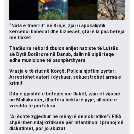
“Nata e tmerrit” në Krujë, zjarri apokaliptik
kërcënoi banesat dhe bizneset, çfarë la pas beteja
me flakët
Thatësira rekord zbulon anijet naziste të Luftës
së Dytë Botërore në Danub, dalin në sipërfaqe
edhe municione të pashpërthyera
Vrasja e të riut në Korçë, Policia njoftim zyrtar:
Arrestohet autori i dyshuar, sekuestrohet arma e
krimit
Dita e gjashtë e betejës me flakët, zjarret vijojnë
në Mallakastër, dhjetëra hektarë pyje, ullishte e
vreshta të përfshira
“Ai është zgjedhur në mënyrë demokratike”/ FIFA
shpërthen ndaj kritikave për Infantinon: I pranojmë
diskutimet, por jo akuzat