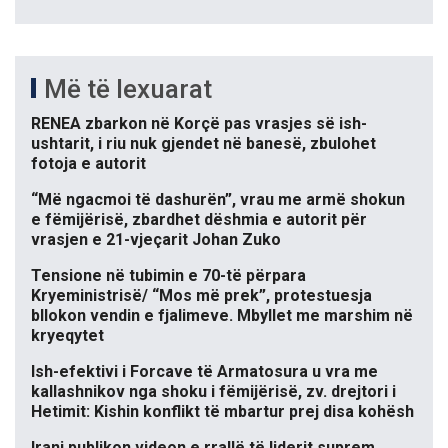
Më të lexuarat
RENEA zbarkon në Korçë pas vrasjes së ish-
ushtarit, i riu nuk gjendet në banesë, zbulohet
fotoja e autorit
“Më ngacmoi të dashurën”, vrau me armë shokun
e fëmijërisë, zbardhet dëshmia e autorit për
vrasjen e 21-vjeçarit Johan Zuko
Tensione në tubimin e 70-të përpara
Kryeministrisë/ “Mos më prek”, protestuesja
bllokon vendin e fjalimeve. Mbyllet me marshim në
kryeqytet
Ish-efektivi i Forcave të Armatosura u vra me
kallashnikov nga shoku i fëmijërisë, zv. drejtori i
Hetimit: Kishin konflikt të mbartur prej disa kohësh
Irani publikon videon e rrallë të liderit suprem,