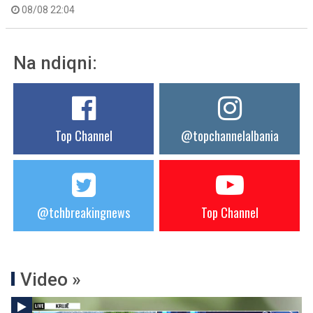
08/08 22:04
Na ndiqni:
Top Channel
@topchannelalbania
@tchbreakingnews
Top Channel
Video »