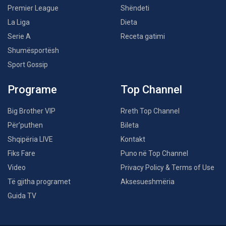
Premier League
Shëndeti
La Liga
Dieta
Serie A
Receta gatimi
Shumësportësh
Sport Gossip
Programe
Top Channel
Big Brother VIP
Rreth Top Channel
Për’puthen
Bileta
Shqipëria LIVE
Kontakt
Fiks Fare
Puno në Top Channel
Video
Privacy Policy & Terms of Use
Të gjitha programet
Aksesueshmëria
Guida TV