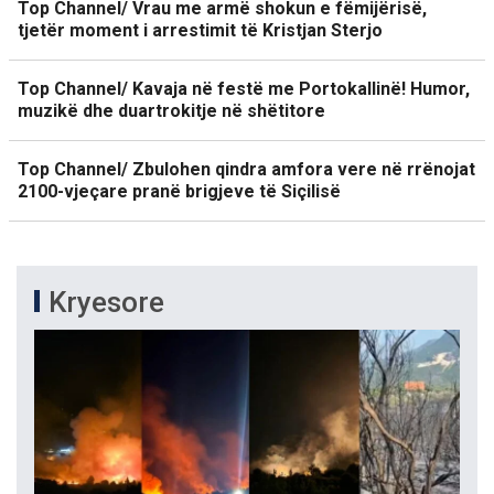
Top Channel/ Vrau me armë shokun e fëmijërisë,
tjetër moment i arrestimit të Kristjan Sterjo
Top Channel/ Kavaja në festë me Portokallinë! Humor,
muzikë dhe duartrokitje në shëtitore
Top Channel/ Zbulohen qindra amfora vere në rrënojat
2100-vjeçare pranë brigjeve të Siçilisë
Kryesore