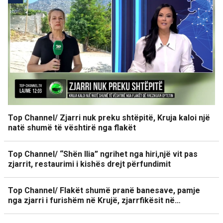
Top Channel/ Zjarri nuk preku shtëpitë, Kruja kaloi një
natë shumë të vështirë nga flakët
Top Channel/ “Shën Ilia” ngrihet nga hiri,një vit pas
zjarrit, restaurimi i kishës drejt përfundimit
Top Channel/ Flakët shumë pranë banesave, pamje
nga zjarri i furishëm në Krujë, zjarrfikësit në…