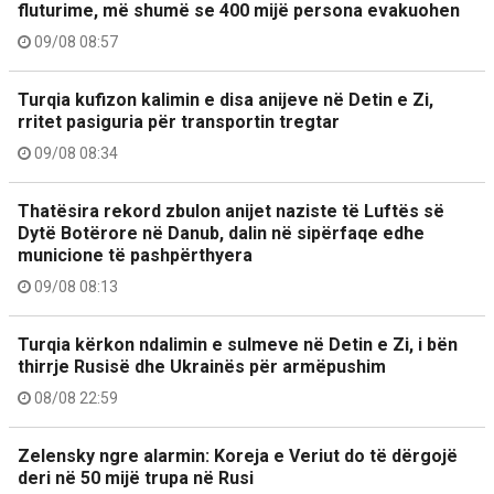
fluturime, më shumë se 400 mijë persona evakuohen
09/08 08:57
Turqia kufizon kalimin e disa anijeve në Detin e Zi,
rritet pasiguria për transportin tregtar
09/08 08:34
Thatësira rekord zbulon anijet naziste të Luftës së
Dytë Botërore në Danub, dalin në sipërfaqe edhe
municione të pashpërthyera
09/08 08:13
Turqia kërkon ndalimin e sulmeve në Detin e Zi, i bën
thirrje Rusisë dhe Ukrainës për armëpushim
08/08 22:59
Zelensky ngre alarmin: Koreja e Veriut do të dërgojë
deri në 50 mijë trupa në Rusi