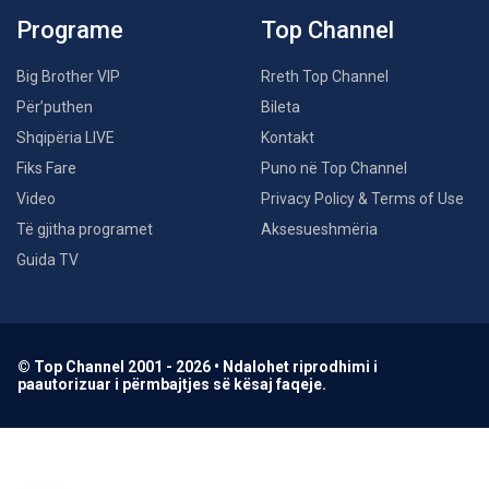
Programe
Top Channel
Big Brother VIP
Rreth Top Channel
Për’puthen
Bileta
Shqipëria LIVE
Kontakt
Fiks Fare
Puno në Top Channel
Video
Privacy Policy & Terms of Use
Të gjitha programet
Aksesueshmëria
Guida TV
© Top Channel 2001 - 2026 • Ndalohet riprodhimi i
paautorizuar i përmbajtjes së kësaj faqeje.