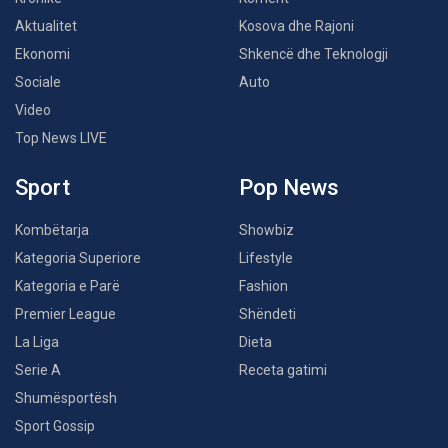
Aktualitet
Kosova dhe Rajoni
Ekonomi
Shkencë dhe Teknologji
Sociale
Auto
Video
Top News LIVE
Sport
Pop News
Kombëtarja
Showbiz
Kategoria Superiore
Lifestyle
Kategoria e Parë
Fashion
Premier League
Shëndeti
La Liga
Dieta
Serie A
Receta gatimi
Shumësportësh
Sport Gossip