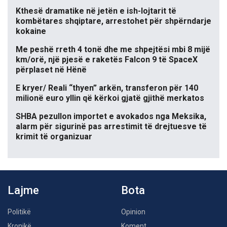
Kthesë dramatike në jetën e ish-lojtarit të
kombëtares shqiptare, arrestohet për shpërndarje
kokaine
Me peshë rreth 4 tonë dhe me shpejtësi mbi 8 mijë
km/orë, një pjesë e raketës Falcon 9 të SpaceX
përplaset në Hënë
E kryer/ Reali “thyen” arkën, transferon për 140
milionë euro yllin që kërkoi gjatë gjithë merkatos
SHBA pezullon importet e avokados nga Meksika,
alarm për sigurinë pas arrestimit të drejtuesve të
krimit të organizuar
Lajme
Bota
Politikë
Opinion
Kronikë
Koment