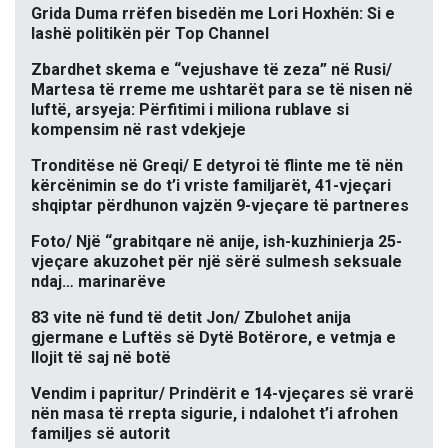
Grida Duma rrëfen bisedën me Lori Hoxhën: Si e
lashë politikën për Top Channel
Zbardhet skema e “vejushave të zeza” në Rusi/
Martesa të rreme me ushtarët para se të nisen në
luftë, arsyeja: Përfitimi i miliona rublave si
kompensim në rast vdekjeje
Tronditëse në Greqi/ E detyroi të flinte me të nën
kërcënimin se do t’i vriste familjarët, 41-vjeçari
shqiptar përdhunon vajzën 9-vjeçare të partneres
Foto/ Një “grabitqare në anije, ish-kuzhinierja 25-
vjeçare akuzohet për një sërë sulmesh seksuale
ndaj… marinarëve
83 vite në fund të detit Jon/ Zbulohet anija
gjermane e Luftës së Dytë Botërore, e vetmja e
llojit të saj në botë
Vendim i papritur/ Prindërit e 14-vjeçares së vrarë
nën masa të rrepta sigurie, i ndalohet t’i afrohen
familjes së autorit