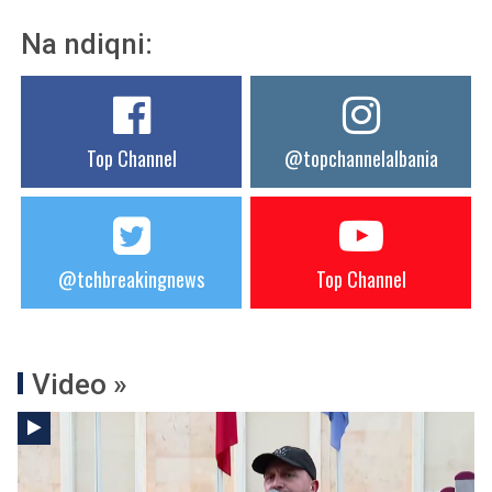
Na ndiqni:
Top Channel
@topchannelalbania
@tchbreakingnews
Top Channel
Video »