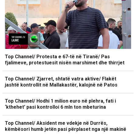
Top Channel/ Protesta e 67-të në Tiranë/ Pas
fjalimeve, protestuesit nisën marshimet dhe thirrjet
Top Channel/ Zjarret, shtatë vatra aktive/ Flakët
jashtë kontrollit në Mallakastër, kalojnë në Patos
Top Channel/ Hodhi 1 milion euro në plehra, fati i
‘kthehet’ pasi kontrolloi 6 mln ton mbeturina
Top Channel/ Aksident me vdekje në Durrës,
këmbësori humb jetën pasi përplaset nga një makinë