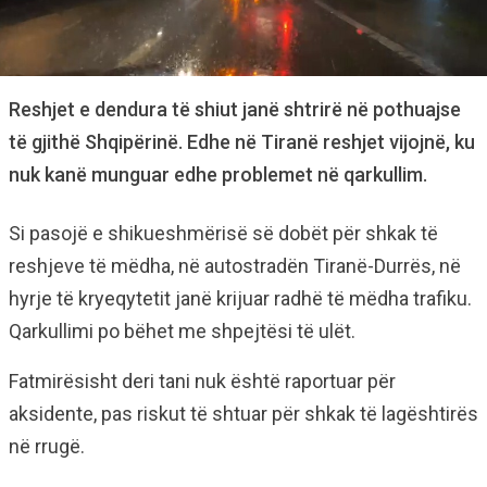
Reshjet e dendura të shiut janë shtrirë në pothuajse
të gjithë Shqipërinë. Edhe në Tiranë reshjet vijojnë, ku
nuk kanë munguar edhe problemet në qarkullim.
Si pasojë e shikueshmërisë së dobët për shkak të
reshjeve të mëdha, në autostradën Tiranë-Durrës, në
hyrje të kryeqytetit janë krijuar radhë të mëdha trafiku.
Qarkullimi po bëhet me shpejtësi të ulët.
Fatmirësisht deri tani nuk është raportuar për
aksidente, pas riskut të shtuar për shkak të lagështirës
në rrugë.