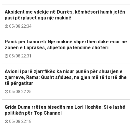
Aksident me vdekje në Durrës, këmbësori humb jetën
pasi përplaset nga një makinë
05/08 22:34
Panik për banorët/ Një makinë shpërthen duke ecur në
zonën e Laprakës, shpëton pa lëndime shoferi
05/08 22:31
Avioni i parë zjarrfikës ka nisur punën për shuarjen e
zjarreve, Rama: Gusht sfidues, na gjen më të fortë dhe
të përgatitur
05/08 22:25
Grida Duma rrëfen bisedën me Lori Hoxhën: Si e lashë
politikën për Top Channel
05/08 22:18