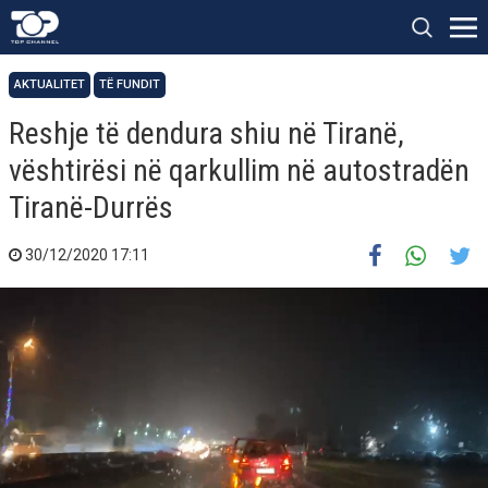
AKTUALITET
TË FUNDIT
Reshje të dendura shiu në Tiranë,
vështirësi në qarkullim në autostradën
Tiranë-Durrës
30/12/2020 17:11