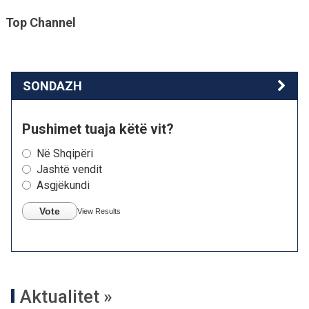
Top Channel
SONDAZH
Pushimet tuaja këtë vit?
Në Shqipëri
Jashtë vendit
Asgjëkundi
Vote
View Results
Aktualitet »