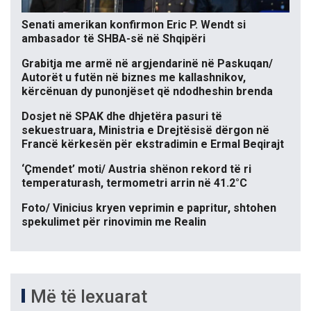
Senati amerikan konfirmon Eric P. Wendt si
ambasador të SHBA-së në Shqipëri
Grabitja me armë në argjendarinë në Paskuqan/
Autorët u futën në biznes me kallashnikov,
kërcënuan dy punonjëset që ndodheshin brenda
Dosjet në SPAK dhe dhjetëra pasuri të
sekuestruara, Ministria e Drejtësisë dërgon në
Francë kërkesën për ekstradimin e Ermal Beqirajt
‘Çmendet’ moti/ Austria shënon rekord të ri
temperaturash, termometri arrin në 41.2°C
Foto/ Vinicius kryen veprimin e papritur, shtohen
spekulimet për rinovimin me Realin
Më të lexuarat