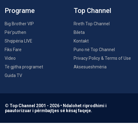
Programe
Top Channel
Big Brother VIP
Rreth Top Channel
Për’puthen
Bileta
Shqipëria LIVE
Kontakt
Fiks Fare
Puno në Top Channel
Video
Privacy Policy & Terms of Use
Të gjitha programet
Aksesueshmëria
Guida TV
© Top Channel 2001 - 2026 • Ndalohet riprodhimi i
paautorizuar i përmbajtjes së kësaj faqeje.