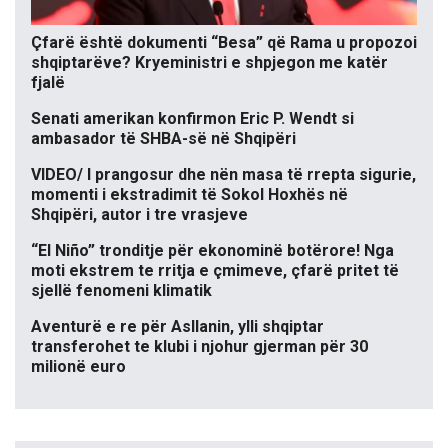
Çfarë është dokumenti “Besa” që Rama u propozoi
shqiptarëve? Kryeministri e shpjegon me katër
fjalë
Senati amerikan konfirmon Eric P. Wendt si
ambasador të SHBA-së në Shqipëri
VIDEO/ I prangosur dhe nën masa të rrepta sigurie,
momenti i ekstradimit të Sokol Hoxhës në
Shqipëri, autor i tre vrasjeve
“El Niño” tronditje për ekonominë botërore! Nga
moti ekstrem te rritja e çmimeve, çfarë pritet të
sjellë fenomeni klimatik
Aventurë e re për Asllanin, ylli shqiptar
transferohet te klubi i njohur gjerman për 30
milionë euro