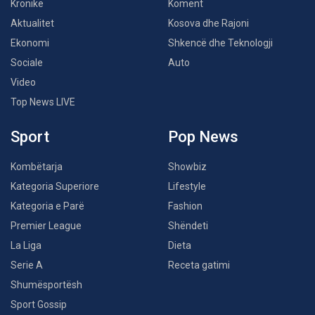
Kronikë
Koment
Aktualitet
Kosova dhe Rajoni
Ekonomi
Shkencë dhe Teknologji
Sociale
Auto
Video
Top News LIVE
Sport
Pop News
Kombëtarja
Showbiz
Kategoria Superiore
Lifestyle
Kategoria e Parë
Fashion
Premier League
Shëndeti
La Liga
Dieta
Serie A
Receta gatimi
Shumësportësh
Sport Gossip