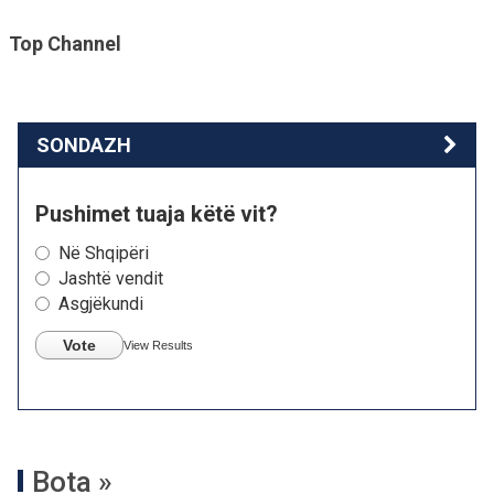
Top Channel
SONDAZH
Pushimet tuaja këtë vit?
Në Shqipëri
Jashtë vendit
Asgjëkundi
Vote
View Results
Bota »