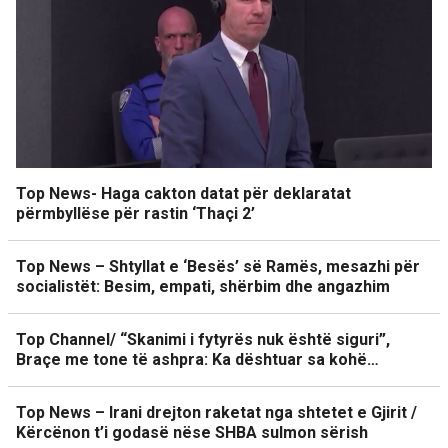
Top News- Haga cakton datat për deklaratat
përmbyllëse për rastin ‘Thaçi 2’
Top News – Shtyllat e ‘Besës’ së Ramës, mesazhi për
socialistët: Besim, empati, shërbim dhe angazhim
Top Channel/ “Skanimi i fytyrës nuk është siguri”,
Braçe me tone të ashpra: Ka dështuar sa kohë…
Top News – Irani drejton raketat nga shtetet e Gjirit /
Kërcënon t’i godasë nëse SHBA sulmon sërish