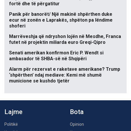
fortë dhe të përgatitur
Panik për banorët/ Një makinë shpërthen duke
ecur në zonën e Laprakës, shpëton pa lëndime
shoferi
Marrëveshja që ndryshon lojën në Mesdhe, Franca
futet në projektin miliarda euro Greqi-Qipro
Senati amerikan konfirmon Eric P. Wendt si
ambasador të SHBA-së në Shqipëri
Alarm për rezervat e raketave amerikane? Trump
‘shpërthen’ ndaj mediave: Kemi më shumë
municione se kushdo tjetër
Lajme
Bota
Politikë
Opinion