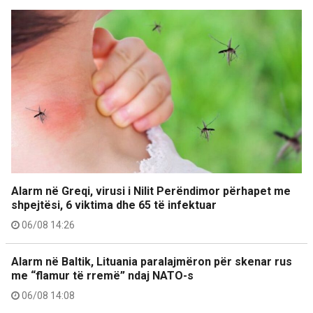
Alarm në Greqi, virusi i Nilit Perëndimor përhapet me
shpejtësi, 6 viktima dhe 65 të infektuar
06/08 14:26
Alarm në Baltik, Lituania paralajmëron për skenar rus
me “flamur të rremë” ndaj NATO-s
06/08 14:08