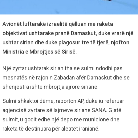
Avionët luftarakë izraelitë qëlluan me raketa
objektivat ushtarake pranë Damaskut, duke vrarë një
ushtar sirian dhe duke plagosur tre të tjerë, njofton
Ministria e Mbrojtjes së Sirisë.
Një zyrtar ushtarak sirian tha se sulmi ndodhi pas
mesnatës në rajonin Zabadan afër Damaskut dhe se
shënjestra ishte mbrojtja ajrore siriane.
Sulmi shkaktoi dëme, raporton AP, duke iu referuar
agjencisë zyrtare së lajmeve siriane SANA. Gjatë
sulmit, u godit edhe një depo me municione dhe
raketa të destinuara për aleatët iranianë.