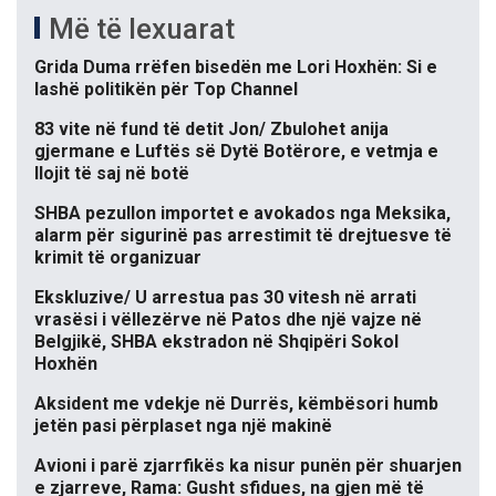
Më të lexuarat
Grida Duma rrëfen bisedën me Lori Hoxhën: Si e
lashë politikën për Top Channel
83 vite në fund të detit Jon/ Zbulohet anija
gjermane e Luftës së Dytë Botërore, e vetmja e
llojit të saj në botë
SHBA pezullon importet e avokados nga Meksika,
alarm për sigurinë pas arrestimit të drejtuesve të
krimit të organizuar
Ekskluzive/ U arrestua pas 30 vitesh në arrati
vrasësi i vëllezërve në Patos dhe një vajze në
Belgjikë, SHBA ekstradon në Shqipëri Sokol
Hoxhën
Aksident me vdekje në Durrës, këmbësori humb
jetën pasi përplaset nga një makinë
Avioni i parë zjarrfikës ka nisur punën për shuarjen
e zjarreve, Rama: Gusht sfidues, na gjen më të