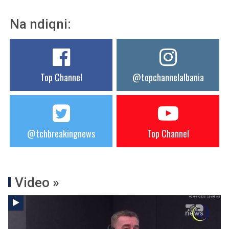
Na ndiqni:
Top Channel
@topchannelalbania
@tchbreakingnews
Top Channel
Video »