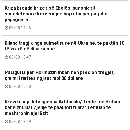
Kriza brenda krizës së Ebolës, punonjësit
shëndetësorë kërcënojnë bojkotin për pagat e
papaguara
06/08 14:05
Bilanc tragjik nga sulmet ruse në Ukrainë, të paktën 10
të vrarë në disa rajone
06/08 13:47
Pasiguria për Hormuzin mban nën presion tregjet,
çmimi i naftës ngjitet mbi 80 dollarë
06/08 13:30
Rreziku nga Inteligjenca Artificiale/ Testet në Britani
kanë zbuluar sjellje të paautorizuara: Tentuan të
mashtronin njerëzit
06/08 13:19