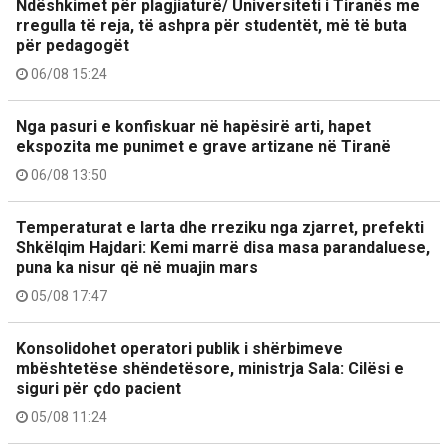
Ndëshkimet për plagjiaturë/ Universiteti i Tiranës me
rregulla të reja, të ashpra për studentët, më të buta
për pedagogët
06/08 15:24
Nga pasuri e konfiskuar në hapësirë arti, hapet
ekspozita me punimet e grave artizane në Tiranë
06/08 13:50
Temperaturat e larta dhe rreziku nga zjarret, prefekti
Shkëlqim Hajdari: Kemi marrë disa masa parandaluese,
puna ka nisur që në muajin mars
05/08 17:47
Konsolidohet operatori publik i shërbimeve
mbështetëse shëndetësore, ministrja Sala: Cilësi e
siguri për çdo pacient
05/08 11:24