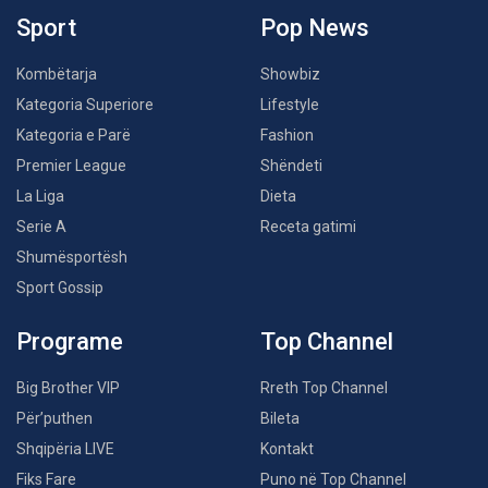
Sport
Pop News
Kombëtarja
Showbiz
Kategoria Superiore
Lifestyle
Kategoria e Parë
Fashion
Premier League
Shëndeti
La Liga
Dieta
Serie A
Receta gatimi
Shumësportësh
Sport Gossip
Programe
Top Channel
Big Brother VIP
Rreth Top Channel
Për’puthen
Bileta
Shqipëria LIVE
Kontakt
Fiks Fare
Puno në Top Channel