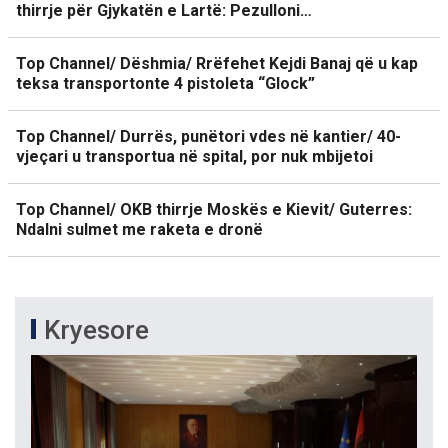
thirrje për Gjykatën e Lartë: Pezulloni…
Top Channel/ Dëshmia/ Rrëfehet Kejdi Banaj që u kap
teksa transportonte 4 pistoleta “Glock”
Top Channel/ Durrës, punëtori vdes në kantier/ 40-
vjeçari u transportua në spital, por nuk mbijetoi
Top Channel/ OKB thirrje Moskës e Kievit/ Guterres:
Ndalni sulmet me raketa e dronë
Kryesore