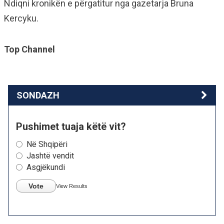
Ndiqni kronikën e përgatitur nga gazetarja Bruna
Kercyku.
Top Channel
SONDAZH
Pushimet tuaja këtë vit?
Në Shqipëri
Jashtë vendit
Asgjëkundi
Vote
View Results