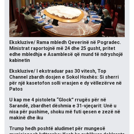
Ekskluzive/ Rama mbledh Qeverinë në Pogradec.
Ministrat raportojnë më 24 dhe 25 gusht, pritet
edhe mbledhja e Asamblesë që mund të ndryshojë
kabinetin
Ekskluzive/ I ekstraduar pas 30 vitesh, Top
Channel zbardh dosjen e Sokol Hoxhës: Si sherri
për një kasetofon solli vrasjen e dy vëllezërve në
Patos
U kap me 4 pistoleta “Glock” rrugës për në
Sarandë, zbardhet dëshmia e 31-vjeçarit: Unë u
nisa për pushime, shoku më futi qesen e zezë në
makinë dhe iku
Trump hedh poshtë aludimet për mungesë