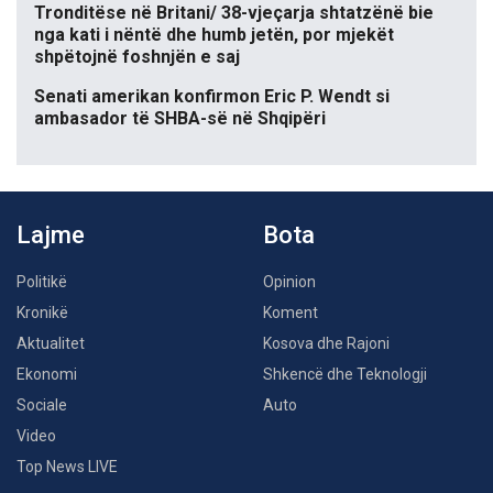
Tronditëse në Britani/ 38-vjeçarja shtatzënë bie
nga kati i nëntë dhe humb jetën, por mjekët
shpëtojnë foshnjën e saj
Senati amerikan konfirmon Eric P. Wendt si
ambasador të SHBA-së në Shqipëri
Lajme
Bota
Politikë
Opinion
Kronikë
Koment
Aktualitet
Kosova dhe Rajoni
Ekonomi
Shkencë dhe Teknologji
Sociale
Auto
Video
Top News LIVE