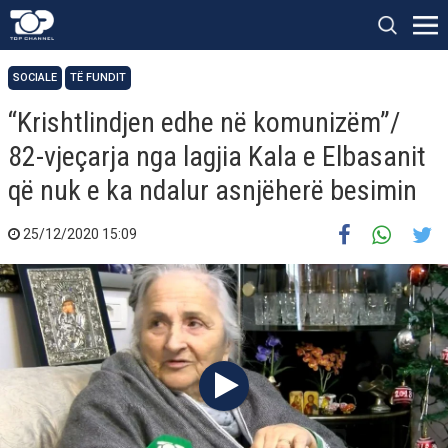
SOCIALE
TË FUNDIT
“Krishtlindjen edhe në komunizëm”/
82-vjeçarja nga lagjia Kala e Elbasanit
që nuk e ka ndalur asnjëherë besimin
25/12/2020 15:09