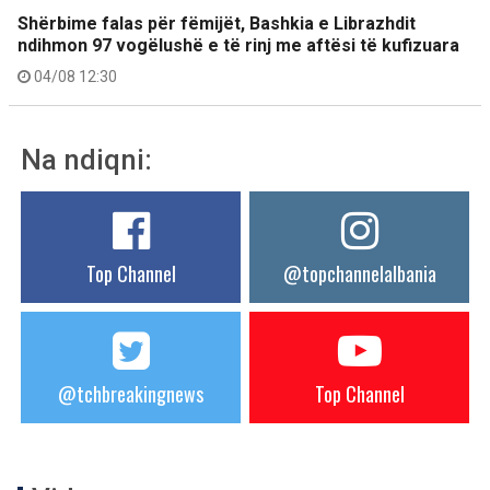
Shërbime falas për fëmijët, Bashkia e Librazhdit
ndihmon 97 vogëlushë e të rinj me aftësi të kufizuara
04/08 12:30
Na ndiqni:
Top Channel
@topchannelalbania
@tchbreakingnews
Top Channel