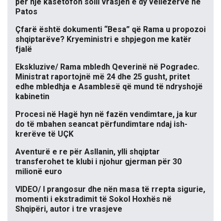
për një kasetofon solli vrasjen e dy vëllezërve në
Patos
Çfarë është dokumenti “Besa” që Rama u propozoi
shqiptarëve? Kryeministri e shpjegon me katër
fjalë
Ekskluzive/ Rama mbledh Qeverinë në Pogradec.
Ministrat raportojnë më 24 dhe 25 gusht, pritet
edhe mbledhja e Asamblesë që mund të ndryshojë
kabinetin
Procesi në Hagë hyn në fazën vendimtare, ja kur
do të mbahen seancat përfundimtare ndaj ish-
krerëve të UÇK
Aventurë e re për Asllanin, ylli shqiptar
transferohet te klubi i njohur gjerman për 30
milionë euro
VIDEO/ I prangosur dhe nën masa të rrepta sigurie,
momenti i ekstradimit të Sokol Hoxhës në
Shqipëri, autor i tre vrasjeve