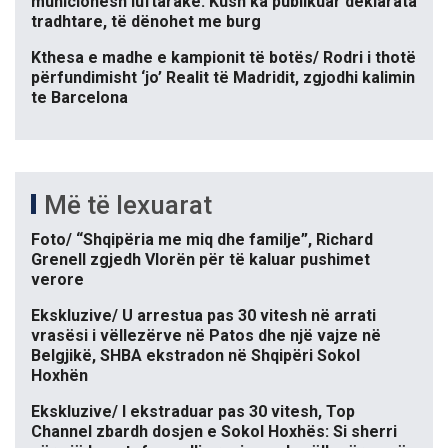
municionesh luftarake: Kush ka publikuar deklarata
tradhtare, të dënohet me burg
Kthesa e madhe e kampionit të botës/ Rodri i thotë
përfundimisht ‘jo’ Realit të Madridit, zgjodhi kalimin
te Barcelona
Më të lexuarat
Foto/ “Shqipëria me miq dhe familje”, Richard
Grenell zgjedh Vlorën për të kaluar pushimet
verore
Ekskluzive/ U arrestua pas 30 vitesh në arrati
vrasësi i vëllezërve në Patos dhe një vajze në
Belgjikë, SHBA ekstradon në Shqipëri Sokol
Hoxhën
Ekskluzive/ I ekstraduar pas 30 vitesh, Top
Channel zbardh dosjen e Sokol Hoxhës: Si sherri