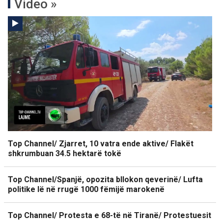
Video »
Top Channel/ Zjarret, 10 vatra ende aktive/ Flakët
shkrumbuan 34.5 hektarë tokë
Top Channel/Spanjë, opozita bllokon qeverinë/ Lufta
politike lë në rrugë 1000 fëmijë marokenë
Top Channel/ Protesta e 68-të në Tiranë/ Protestuesit