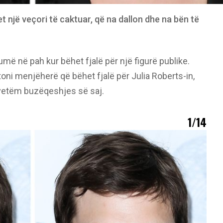
t një veçori të caktuar, që na dallon dhe na bën të
më në pah kur bëhet fjalë për një figurë publike.
toni menjëherë që bëhet fjalë për Julia Roberts-in,
 vetëm buzëqeshjes së saj.
1/14