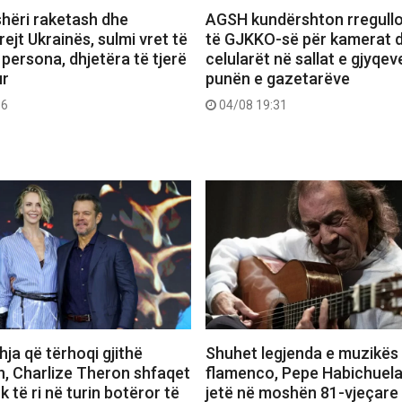
shëri raketash dhe
AGSH kundërshton rregullo
ejt Ukrainës, sulmi vret të
të GJKKO-së për kamerat 
persona, dhjetëra të tjerë
celularët në sallat e gjyqev
ur
punën e gazetarëve
16
04/08 19:31
ja që tërhoqi gjithë
Shuhet legjenda e muzikës
, Charlize Theron shfaqet
flamenco, Pepe Habichuel
k të ri në turin botëror të
jetë në moshën 81-vjeçare