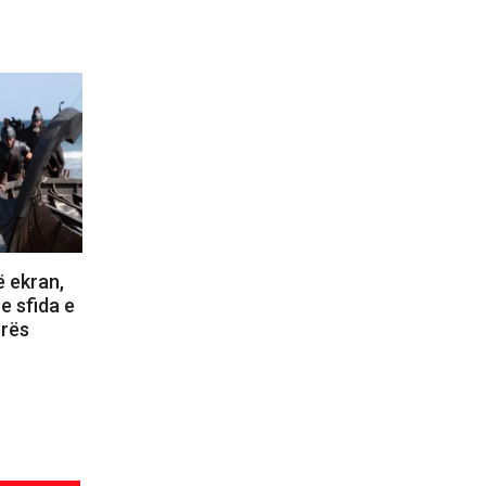
ë ekran,
e sfida e
erës