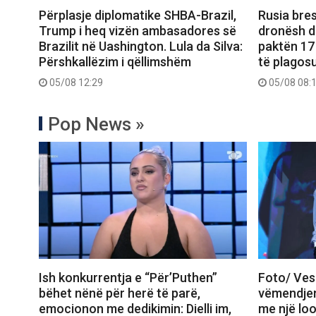
Përplasje diplomatike SHBA-Brazil,
Rusia bre
Trump i heq vizën ambasadores së
dronësh dr
Brazilit në Uashington. Lula da Silva:
paktën 17 
Përshkallëzim i qëllimshëm
të plagos
05/08 12:29
05/08 08:
Pop News »
Ish konkurrentja e “Për’Puthen”
Foto/ Vesh
bëhet nënë për herë të parë,
vëmendjen
emocionon me dedikimin: Dielli im,
me një loo