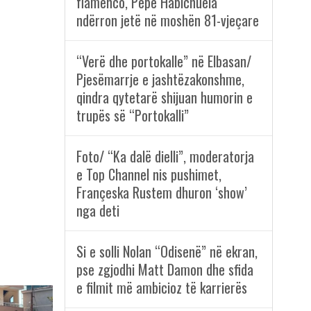
flamenco, Pepe Habichuela
ndërron jetë në moshën 81-vjeçare
“Verë dhe portokalle” në Elbasan/
Pjesëmarrje e jashtëzakonshme,
qindra qytetarë shijuan humorin e
trupës së “Portokalli”
Foto/ “Ka dalë dielli”, moderatorja
e Top Channel nis pushimet,
Françeska Rustem dhuron ‘show’
nga deti
Si e solli Nolan “Odisenë” në ekran,
pse zgjodhi Matt Damon dhe sfida
e filmit më ambicioz të karrierës