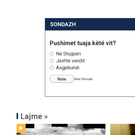
SONDAZH
Pushimet tuaja këtë vit?
Në Shqipëri
Jashtë vendit
Asgjëkundi
Vote
View Results
Lajme »