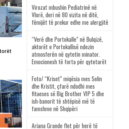
Virozat mbushin Pediatrinë në
Vlorë, deri në 80 vizita në ditë,
fëmijët të prekur edhe me alergjitë
“Verë dhe Portokalle” në Bulqizë,
aktorët e Portokallisë ndezin
torët
atmosferën në qytetin minator.
Emocionesh të forta për qytetarët
Foto/ “Kriset” miqësia mes Selin
dhe Kristit, çfarë ndodhi mes
fitueses së Big Brother VIP 5 dhe
ish-banorit të shtëpisë më të
famshme në Shqipëri
Ariana Grande flet për herë të