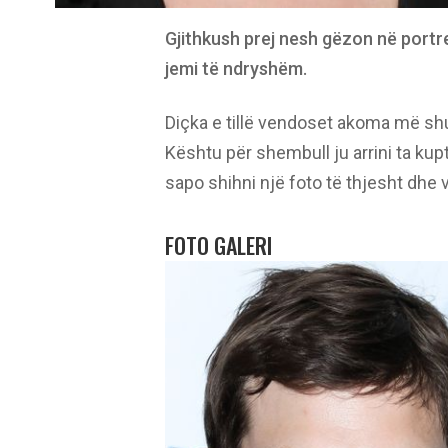
Gjithkush prej nesh gëzon në portre
jemi të ndryshëm.
Diçka e tillë vendoset akoma më shu
Kështu për shembull ju arrini ta kup
sapo shihni një foto të thjesht dhe
FOTO GALERI