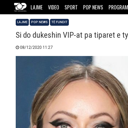
LAJME
VIDEO
SPORT
POP NEWS
PROGRAM
LAJME
POP NEWS
TË FUNDIT
Si do dukeshin VIP-at pa tiparet e t
08/12/2020 11:27