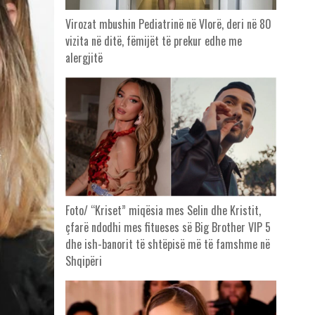
Virozat mbushin Pediatrinë në Vlorë, deri në 80
vizita në ditë, fëmijët të prekur edhe me
alergjitë
Foto/ “Kriset” miqësia mes Selin dhe Kristit,
çfarë ndodhi mes fitueses së Big Brother VIP 5
dhe ish-banorit të shtëpisë më të famshme në
Shqipëri