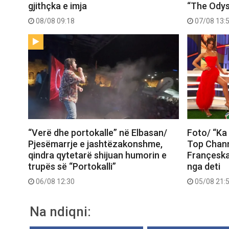
gjithçka e imja
“The Ody
08/08 09:18
07/08 13:
“Verë dhe portokalle” në Elbasan/
Foto/ “Ka 
Pjesëmarrje e jashtëzakonshme,
Top Chann
qindra qytetarë shijuan humorin e
Françeska
trupës së “Portokalli”
nga deti
06/08 12:30
05/08 21:
Na ndiqni: