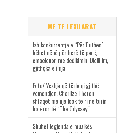
ME TË LEXUARAT
Ish konkurrentja e “Për’Puthen”
bëhet nënë për herë të parë,
emocionon me dedikimin: Dielli im,
gjithçka e imja
Foto/ Veshja që tërhoqi gjithë
vëmendjen, Charlize Theron
shfaqet me një look të ri në turin
botëror të “The Odyssey”
Shuhet legjenda e muzikës