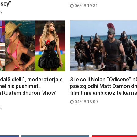
ssey”
06/08 19:31
58
dalë dielli”, moderatorja e
Si e solli Nolan “Odisenë” n
el nis pushimet,
pse zgjodhi Matt Damon dh
 Rustem dhuron ‘show’
filmit më ambicioz të karri
04/08 15:09
56