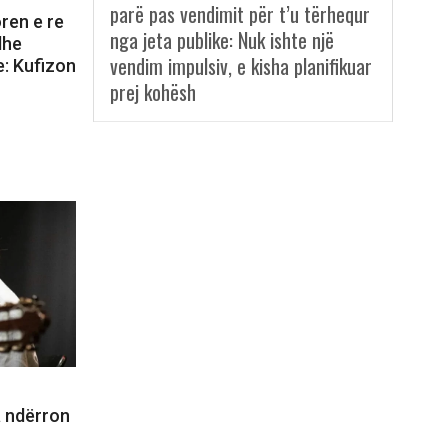
parë pas vendimit për t’u tërhequr
ren e re
nga jeta publike: Nuk ishte një
dhe
vendim impulsiv, e kisha planifikuar
e: Kufizon
prej kohësh
a ndërron