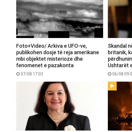
Foto+Video/ Arkiva e UFO-ve,
Skandal n
publikohen dosje të reja amerikane
britanik, 
mbi objektet misterioze dhe
përdhunim
fenomenet e pazakonta
Ushtarët e
07/08 17:03
06/08 09: