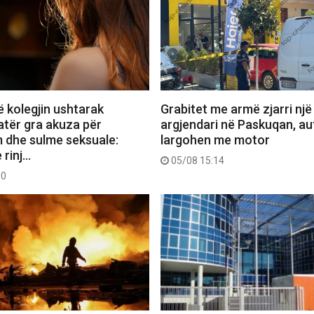
ë kolegjin ushtarak
Grabitet me armë zjarri një
katër gra akuza për
argjendari në Paskuqan, au
 dhe sulme seksuale:
largohen me motor
 rinj…
05/08 15:14
00