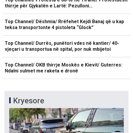
thirrje për Gjykatën e Lartë: Pezulloni…
Top Channel/ Dëshmia/ Rrëfehet Kejdi Banaj që u kap
teksa transportonte 4 pistoleta “Glock”
Top Channel/ Durrës, punëtori vdes në kantier/ 40-
vjeçari u transportua në spital, por nuk mbijetoi
Top Channel/ OKB thirrje Moskës e Kievit/ Guterres:
Ndalni sulmet me raketa e dronë
Kryesore