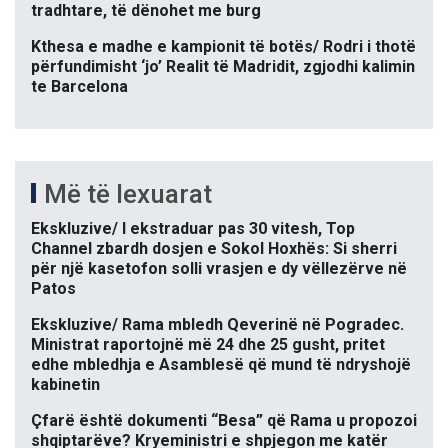
tradhtare, të dënohet me burg
Kthesa e madhe e kampionit të botës/ Rodri i thotë
përfundimisht ‘jo’ Realit të Madridit, zgjodhi kalimin
te Barcelona
Më të lexuarat
Ekskluzive/ I ekstraduar pas 30 vitesh, Top
Channel zbardh dosjen e Sokol Hoxhës: Si sherri
për një kasetofon solli vrasjen e dy vëllezërve në
Patos
Ekskluzive/ Rama mbledh Qeverinë në Pogradec.
Ministrat raportojnë më 24 dhe 25 gusht, pritet
edhe mbledhja e Asamblesë që mund të ndryshojë
kabinetin
Çfarë është dokumenti “Besa” që Rama u propozoi
shqiptarëve? Kryeministri e shpjegon me katër