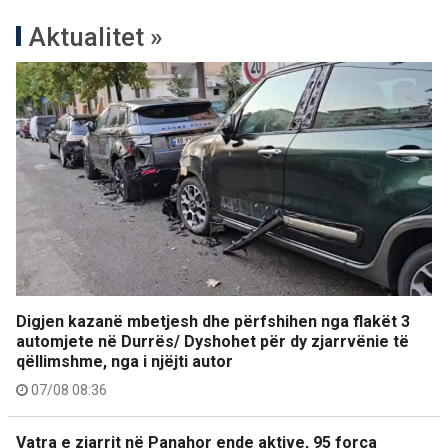
Aktualitet »
Digjen kazanë mbetjesh dhe përfshihen nga flakët 3
automjete në Durrës/ Dyshohet për dy zjarrvënie të
qëllimshme, nga i njëjti autor
07/08 08:36
Vatra e zjarrit në Panahor ende aktive, 95 forca