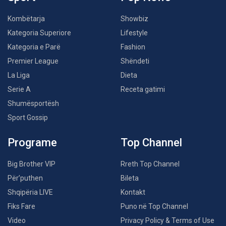
Kombëtarja
Showbiz
Kategoria Superiore
Lifestyle
Kategoria e Parë
Fashion
Premier League
Shëndeti
La Liga
Dieta
Serie A
Receta gatimi
Shumësportësh
Sport Gossip
Programe
Top Channel
Big Brother VIP
Rreth Top Channel
Për’puthen
Bileta
Shqipëria LIVE
Kontakt
Fiks Fare
Puno në Top Channel
Video
Privacy Policy & Terms of Use