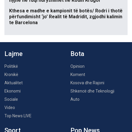
hyjnë në fuqi ndryshimet në Kodin Rrugor
Kthesa e madhe e kampionit të botës/ Rodri i thotë
përfundimisht ‘jo’ Realit të Madridit, zgjodhi kalimin
te Barcelona
Lajme
Bota
Politikë
Opinion
Kronikë
Koment
Aktualitet
Kosova dhe Rajoni
Ekonomi
Shkencë dhe Teknologji
Sociale
Auto
Video
Top News LIVE
Sport
Pop News