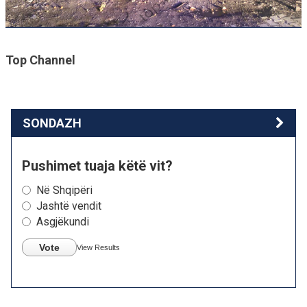
Top Channel
SONDAZH
Pushimet tuaja këtë vit?
Në Shqipëri
Jashtë vendit
Asgjëkundi
Vote
View Results