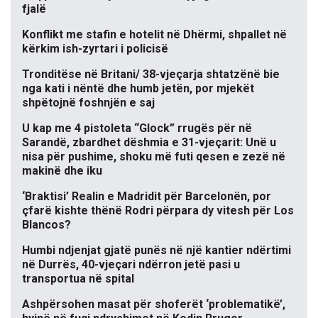
fjalë
Konflikt me stafin e hotelit në Dhërmi, shpallet në
kërkim ish-zyrtari i policisë
Tronditëse në Britani/ 38-vjeçarja shtatzënë bie
nga kati i nëntë dhe humb jetën, por mjekët
shpëtojnë foshnjën e saj
U kap me 4 pistoleta “Glock” rrugës për në
Sarandë, zbardhet dëshmia e 31-vjeçarit: Unë u
nisa për pushime, shoku më futi qesen e zezë në
makinë dhe iku
‘Braktisi’ Realin e Madridit për Barcelonën, por
çfarë kishte thënë Rodri përpara dy vitesh për Los
Blancos?
Humbi ndjenjat gjatë punës në një kantier ndërtimi
në Durrës, 40-vjeçari ndërron jetë pasi u
transportua në spital
Ashpërsohen masat për shoferët ‘problematikë’,