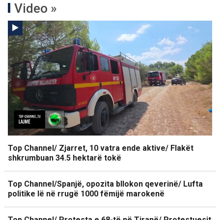
Video »
Top Channel/ Zjarret, 10 vatra ende aktive/ Flakët
shkrumbuan 34.5 hektarë tokë
Top Channel/Spanjë, opozita bllokon qeverinë/ Lufta
politike lë në rrugë 1000 fëmijë marokenë
Top Channel/ Protesta e 68-të në Tiranë/ Protestuesit