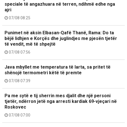
speciale të angazhuara në terren, ndihmë edhe nga
ajri
07/08 08:25
Punimet në aksin Elbasan-Qafë Thanë, Rama: Do ta
bëjë lidhjen e Korçës dhe juglindjes me pjesën tjetër
të vendit, më të shpejtë
07/08 07:56
Java mbyllet me temperatura të larta, sa pritet të
shënojë termometri këtë të premte
07/08 07:39
Pa me sytë e tij sherrin mes djalit dhe një personi
tjetër, ndërron jetë nga arresti kardiak 69-vjeçari në
Roskovec
07/08 07:00