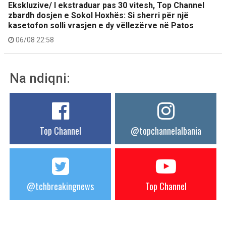
Ekskluzive/ I ekstraduar pas 30 vitesh, Top Channel
zbardh dosjen e Sokol Hoxhës: Si sherri për një
kasetofon solli vrasjen e dy vëllezërve në Patos
06/08 22:58
Na ndiqni:
Top Channel
@topchannelalbania
@tchbreakingnews
Top Channel