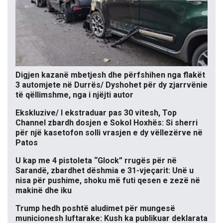
Digjen kazanë mbetjesh dhe përfshihen nga flakët
3 automjete në Durrës/ Dyshohet për dy zjarrvënie
të qëllimshme, nga i njëjti autor
Ekskluzive/ I ekstraduar pas 30 vitesh, Top
Channel zbardh dosjen e Sokol Hoxhës: Si sherri
për një kasetofon solli vrasjen e dy vëllezërve në
Patos
U kap me 4 pistoleta “Glock” rrugës për në
Sarandë, zbardhet dëshmia e 31-vjeçarit: Unë u
nisa për pushime, shoku më futi qesen e zezë në
makinë dhe iku
Trump hedh poshtë aludimet për mungesë
municionesh luftarake: Kush ka publikuar deklarata