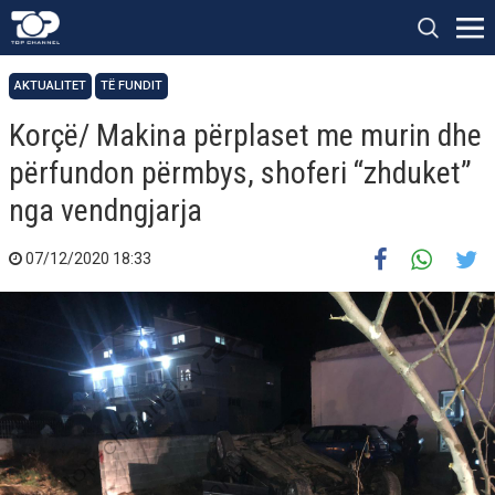
AKTUALITET
TË FUNDIT
Korçë/ Makina përplaset me murin dhe
përfundon përmbys, shoferi “zhduket”
nga vendngjarja
07/12/2020 18:33