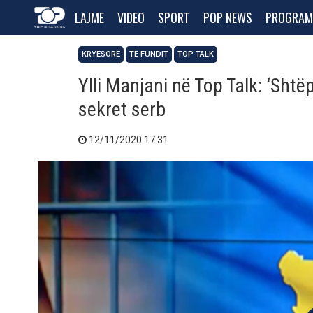
LAJME
VIDEO
SPORT
POP NEWS
PROGRAM
KRYESORE
TË FUNDIT
TOP TALK
Ylli Manjani në Top Talk: ‘Shtë
sekret serb
12/11/2020 17:31