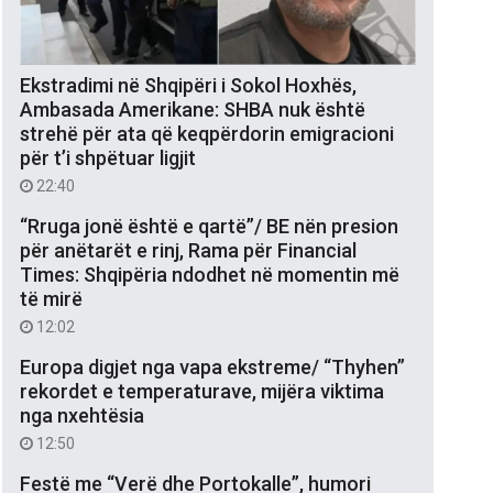
Ekstradimi në Shqipëri i Sokol Hoxhës,
Ambasada Amerikane: SHBA nuk është
strehë për ata që keqpërdorin emigracioni
për t’i shpëtuar ligjit
22:40
“Rruga jonë është e qartë”/ BE nën presion
për anëtarët e rinj, Rama për Financial
Times: Shqipëria ndodhet në momentin më
të mirë
12:02
Europa digjet nga vapa ekstreme/ “Thyhen”
rekordet e temperaturave, mijëra viktima
nga nxehtësia
12:50
Festë me “Verë dhe Portokalle”, humori