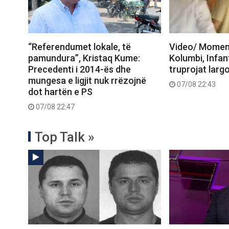
“Referendumet lokale, të
Video/ Moment
pamundura”, Kristaq Kume:
Kolumbi, Infan
Precedenti i 2014-ës dhe
truprojat larg
mungesa e ligjit nuk rrëzojnë
07/08 22:43
dot hartën e PS
07/08 22:47
Top Talk »