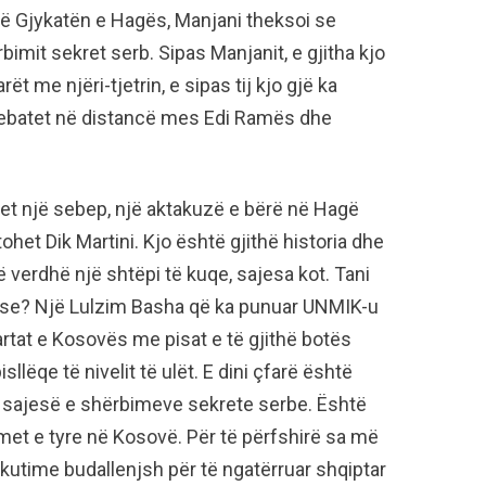
ë Gjykatën e Hagës, Manjani theksoi se
imit sekret serb. Sipas Manjanit, e gjitha kjo
ët me njëri-tjetrin, e sipas tij kjo gjë ka
debatet në distancë mes Edi Ramës dhe
 gjet një sebep, një aktakuzë e bërë në Hagë
ohet Dik Martini. Kjo është gjithë historia dhe
të verdhë një shtëpi të kuqe, sajesa kot. Tani
 Pse? Një Lulzim Basha që ka punuar UNMIK-u
hartat e Kosovës me pisat e të gjithë botës
sllëqe të nivelit të ulët. E dini çfarë është
ë sajesë e shërbimeve sekrete serbe. Është
rimet e tyre në Kosovë. Për të përfshirë sa më
kutime budallenjsh për të ngatërruar shqiptar