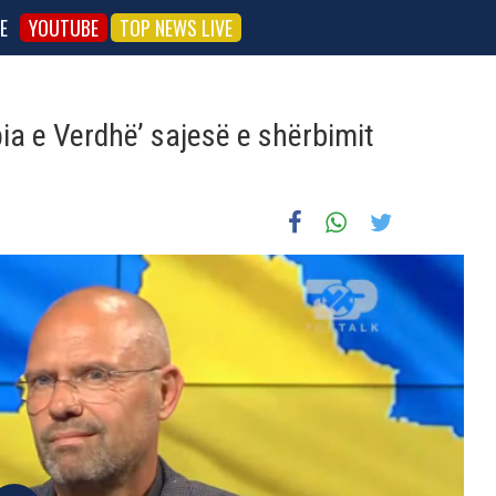
E
YOUTUBE
TOP NEWS LIVE
pia e Verdhë’ sajesë e shërbimit