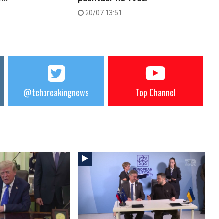
20/07 13:51
@tchbreakingnews
Top Channel