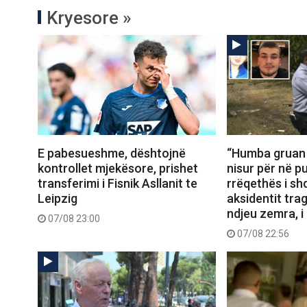
Kryesore »
E pabesueshme, dështojnë
“Humba gruan d
kontrollet mjekësore, prishet
nisur për në pu
transferimi i Fisnik Asllanit te
rrëqethës i sh
Leipzig
aksidentit trag
ndjeu zemra, i
07/08 23:00
07/08 22:56