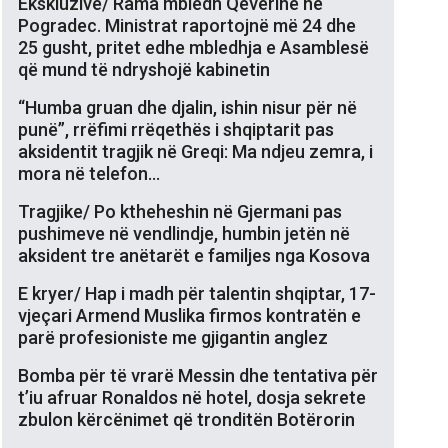
Ekskluzive/ Rama mbledh Qeverinë në
Pogradec. Ministrat raportojnë më 24 dhe
25 gusht, pritet edhe mbledhja e Asamblesë
që mund të ndryshojë kabinetin
“Humba gruan dhe djalin, ishin nisur për në
punë”, rrëfimi rrëqethës i shqiptarit pas
aksidentit tragjik në Greqi: Ma ndjeu zemra, i
mora në telefon…
Tragjike/ Po ktheheshin në Gjermani pas
pushimeve në vendlindje, humbin jetën në
aksident tre anëtarët e familjes nga Kosova
E kryer/ Hap i madh për talentin shqiptar, 17-
vjeçari Armend Muslika firmos kontratën e
parë profesioniste me gjigantin anglez
Bomba për të vrarë Messin dhe tentativa për
t’iu afruar Ronaldos në hotel, dosja sekrete
zbulon kërcënimet që tronditën Botërorin