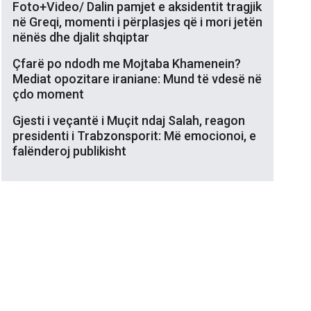
Foto+Video/ Dalin pamjet e aksidentit tragjik
në Greqi, momenti i përplasjes që i mori jetën
nënës dhe djalit shqiptar
Çfarë po ndodh me Mojtaba Khamenein?
Mediat opozitare iraniane: Mund të vdesë në
çdo moment
Gjesti i veçantë i Muçit ndaj Salah, reagon
presidenti i Trabzonsporit: Më emocionoi, e
falënderoj publikisht