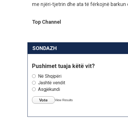
me njëri-tjetrin dhe ata të fërkojnë barkun
Top Channel
SONDAZH
Pushimet tuaja këtë vit?
Në Shqipëri
Jashtë vendit
Asgjëkundi
Vote
View Results