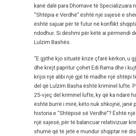
kanë dalë para Dhomave të Specializuara n
“Shtëpia e Verdhë” është një sajesë e shërb
është sajuar për të futur në konflikt shqiptar
ndodhur. Si dëshmi për këtë ai përmendi 
Lulzim Bashës.
“E gjithë kjo situatë krize çfarë kërkon, u
dhe krejt papritur çohet Edi Rama dhe i kujt
krijoi një alibi një gjë të madhe një shtëpi 
del që Lulzim Basha është kriminel lufte.
25-vjeç del kriminel lufte, ky që ka ndarë 
është burrë i mirë, këto nuk shkojnë, janë pi
historia e “Shtëpisë së Verdhë”? Është nj
një sajesë, për të balancuar relativizuar k
shumë që të jetë e mundur shqiptar në dis