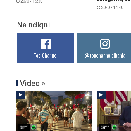
20/07 15:38
20/07 14:40
Na ndiqni:
Top Channel
@topchannelalbania
Video »