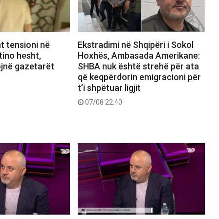
 tensioni në
Ekstradimi në Shqipëri i Sokol
tino hesht,
Hoxhës, Ambasada Amerikane:
ojnë gazetarët
SHBA nuk është strehë për ata
që keqpërdorin emigracioni për
t’i shpëtuar ligjit
07/08 22:40