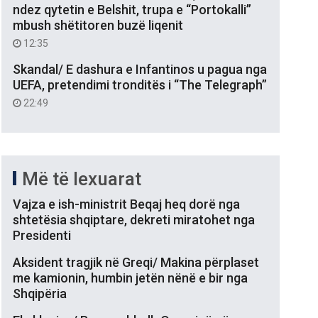
ndez qytetin e Belshit, trupa e “Portokalli”
mbush shëtitoren buzë liqenit
12:35
Skandal/ E dashura e Infantinos u pagua nga
UEFA, pretendimi tronditës i “The Telegraph”
22:49
Më të lexuarat
Vajza e ish-ministrit Beqaj heq dorë nga
shtetësia shqiptare, dekreti miratohet nga
Presidenti
Aksident tragjik në Greqi/ Makina përplaset
me kamionin, humbin jetën nënë e bir nga
Shqipëria