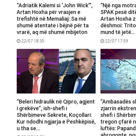
“Një nga motra
“Adriatik Kalemi si ‘John Wick’”,
SPAK pesë ditë
Artan Hoxha për vrasjen e
Artan Hoxha z
trefishtë në Memaliaj: Sa më
dëshmoi: Trito
shumë atentate i bëjnë për ta
mund të jetë…
vrarë, aq më shumë mbijeton
22/07 17:59
22/07 18:35
“Beleri hidraulik në Qipro, agjent
“Ambasadës sh
i grekëve”, ish-shefi i
zjarrin ekstrem
Shërbimeve Sekrete, Koçollari:
shefi i Shërbi
Kur ndodhi ngjarja e Peshkëpisë,
tregon çfarë n
u tha se…
luftës: Papand
abrogonte, po