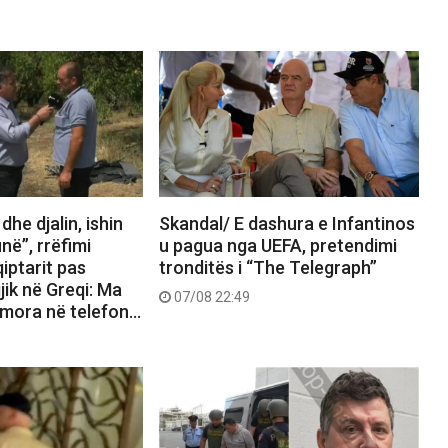
he djalin, ishin
Skandal/ E dashura e Infantinos
në”, rrëfimi
u pagua nga UEFA, pretendimi
qiptarit pas
tronditës i “The Telegraph”
jik në Greqi: Ma
07/08 22:49
 mora në telefon…