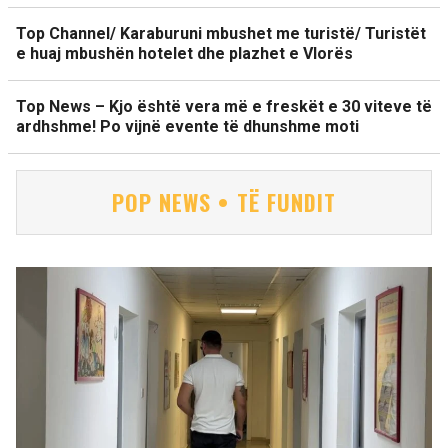
Top Channel/ Karaburuni mbushet me turistë/ Turistët
e huaj mbushën hotelet dhe plazhet e Vlorës
Top News – Kjo është vera më e freskët e 30 viteve të
ardhshme! Po vijnë evente të dhunshme moti
POP NEWS • TË FUNDIT