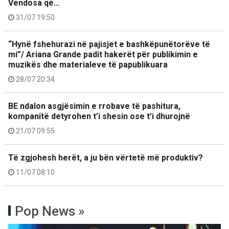
Vendosa që…
31/07 19:50
“Hynë fshehurazi në pajisjet e bashkëpunëtorëve të
mi”/ Ariana Grande padit hakerët për publikimin e
muzikës dhe materialeve të papublikuara
28/07 20:34
BE ndalon asgjësimin e rrobave të pashitura,
kompanitë detyrohen t’i shesin ose t’i dhurojnë
21/07 09:55
Të zgjohesh herët, a ju bën vërtetë më produktiv?
11/07 08:10
Pop News »