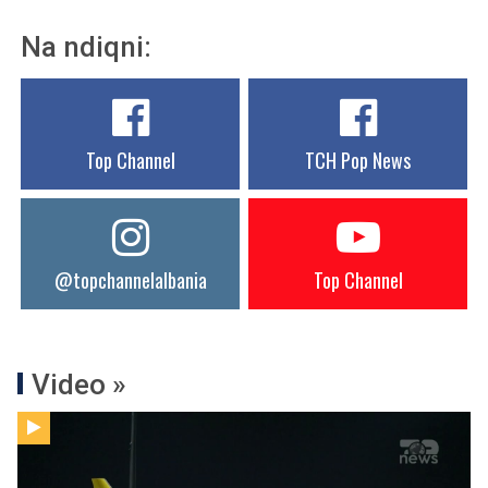
Na ndiqni:
Top Channel
TCH Pop News
@topchannelalbania
Top Channel
Video »