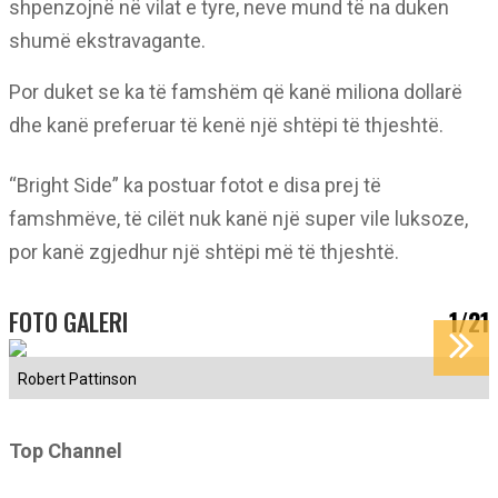
shpenzojnë në vilat e tyre, neve mund të na duken
shumë ekstravagante.
Por duket se ka të famshëm që kanë miliona dollarë
dhe kanë preferuar të kenë një shtëpi të thjeshtë.
“Bright Side” ka postuar fotot e disa prej të
famshmëve, të cilët nuk kanë një super vile luksoze,
por kanë zgjedhur një shtëpi më të thjeshtë.
FOTO GALERI
1/21
Robert Pattinson
Top Channel