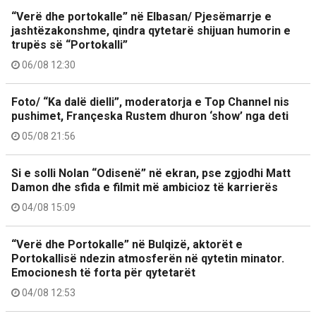
“Verë dhe portokalle” në Elbasan/ Pjesëmarrje e
jashtëzakonshme, qindra qytetarë shijuan humorin e
trupës së “Portokalli”
06/08 12:30
Foto/ “Ka dalë dielli”, moderatorja e Top Channel nis
pushimet, Françeska Rustem dhuron ‘show’ nga deti
05/08 21:56
Si e solli Nolan “Odisenë” në ekran, pse zgjodhi Matt
Damon dhe sfida e filmit më ambicioz të karrierës
04/08 15:09
“Verë dhe Portokalle” në Bulqizë, aktorët e
Portokallisë ndezin atmosferën në qytetin minator.
Emocionesh të forta për qytetarët
04/08 12:53