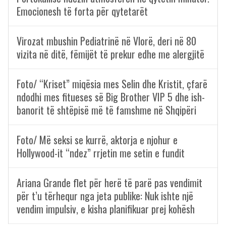
Emocionesh të forta për qytetarët
Virozat mbushin Pediatrinë në Vlorë, deri në 80
vizita në ditë, fëmijët të prekur edhe me alergjitë
Foto/ “Kriset” miqësia mes Selin dhe Kristit, çfarë
ndodhi mes fitueses së Big Brother VIP 5 dhe ish-
banorit të shtëpisë më të famshme në Shqipëri
Foto/ Më seksi se kurrë, aktorja e njohur e
Hollywood-it “ndez” rrjetin me setin e fundit
Ariana Grande flet për herë të parë pas vendimit
për t’u tërhequr nga jeta publike: Nuk ishte një
vendim impulsiv, e kisha planifikuar prej kohësh