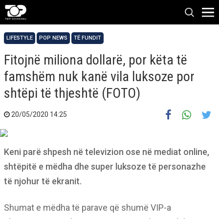
LIFESTYLE
POP NEWS
TË FUNDIT
Fitojnë miliona dollarë, por këta të
famshëm nuk kanë vila luksoze por
shtëpi të thjeshtë (FOTO)
20/05/2020 14:25
Keni parë shpesh në televizion ose në mediat online,
shtëpitë e mëdha dhe super luksoze të personazhe
të njohur të ekranit.
Shumat e mëdha të parave që shumë VIP-a