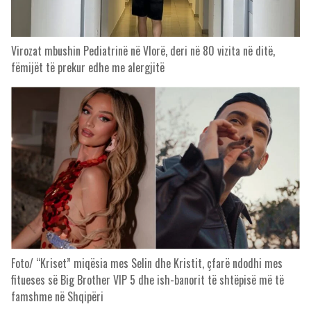
Virozat mbushin Pediatrinë në Vlorë, deri në 80 vizita në ditë,
fëmijët të prekur edhe me alergjitë
Foto/ “Kriset” miqësia mes Selin dhe Kristit, çfarë ndodhi mes
fitueses së Big Brother VIP 5 dhe ish-banorit të shtëpisë më të
famshme në Shqipëri