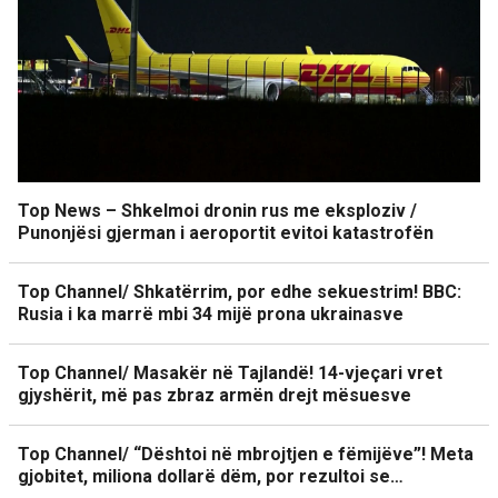
Top News – Shkelmoi dronin rus me eksploziv /
Punonjësi gjerman i aeroportit evitoi katastrofën
Top Channel/ Shkatërrim, por edhe sekuestrim! BBC:
Rusia i ka marrë mbi 34 mijë prona ukrainasve
Top Channel/ Masakër në Tajlandë! 14-vjeçari vret
gjyshërit, më pas zbraz armën drejt mësuesve
Top Channel/ “Dështoi në mbrojtjen e fëmijëve”! Meta
gjobitet, miliona dollarë dëm, por rezultoi se…