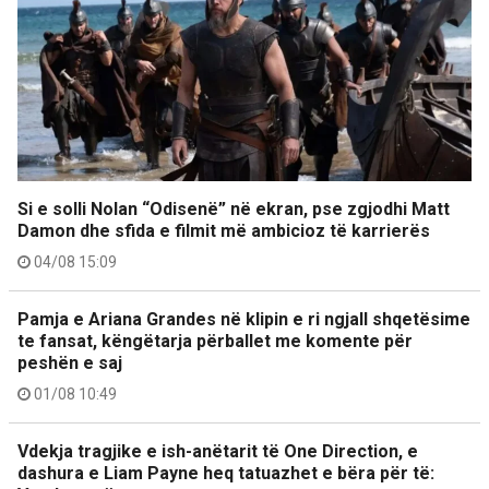
Si e solli Nolan “Odisenë” në ekran, pse zgjodhi Matt
Damon dhe sfida e filmit më ambicioz të karrierës
04/08 15:09
Pamja e Ariana Grandes në klipin e ri ngjall shqetësime
te fansat, këngëtarja përballet me komente për
peshën e saj
01/08 10:49
Vdekja tragjike e ish-anëtarit të One Direction, e
dashura e Liam Payne heq tatuazhet e bëra për të: