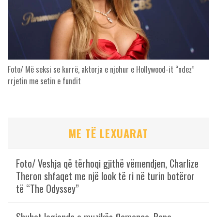
Foto/ Më seksi se kurrë, aktorja e njohur e Hollywood-it “ndez”
rrjetin me setin e fundit
ME TË LEXUARAT
Foto/ Veshja që tërhoqi gjithë vëmendjen, Charlize
Theron shfaqet me një look të ri në turin botëror
të “The Odyssey”