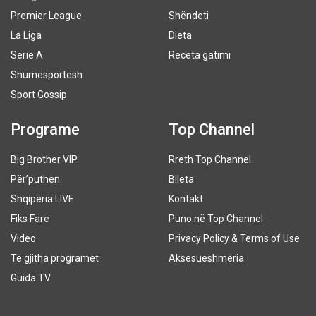
Premier League
Shëndeti
La Liga
Dieta
Serie A
Receta gatimi
Shumësportësh
Sport Gossip
Programe
Top Channel
Big Brother VIP
Rreth Top Channel
Për’puthen
Bileta
Shqipëria LIVE
Kontakt
Fiks Fare
Puno në Top Channel
Video
Privacy Policy & Terms of Use
Të gjitha programet
Aksesueshmëria
Guida TV