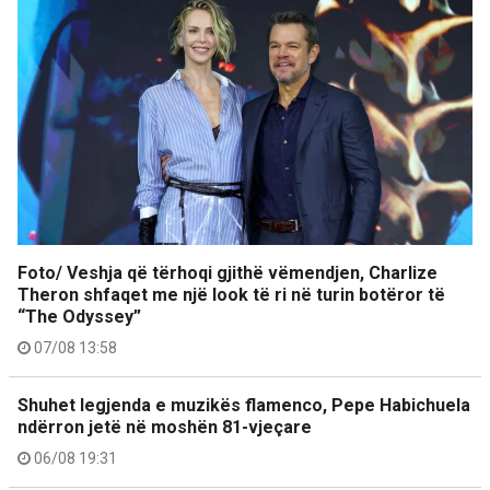
Foto/ Veshja që tërhoqi gjithë vëmendjen, Charlize
Theron shfaqet me një look të ri në turin botëror të
“The Odyssey”
07/08 13:58
Shuhet legjenda e muzikës flamenco, Pepe Habichuela
ndërron jetë në moshën 81-vjeçare
06/08 19:31