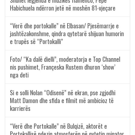
Shuhet legjenda e muzikës flamenco, Pepe
Habichuela ndërron jetë në moshën 81-vjeçare
“Verë dhe portokalle” në Elbasan/ Pjesëmarrje e
jashtëzakonshme, qindra qytetarë shijuan humorin
e trupës së “Portokalli”
Foto/ “Ka dalë dielli”, moderatorja e Top Channel
nis pushimet, Françeska Rustem dhuron ‘show’
nga deti
Si e solli Nolan “Odisenë” në ekran, pse zgjodhi
Matt Damon dhe sfida e filmit më ambicioz të
karrierës
“Verë dhe Portokalle” në Bulqizë, aktorët e
Portokallisë ndezin atmosferën në qytetin minator.