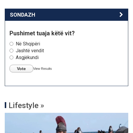
SONDAZH
Pushimet tuaja këtë vit?
Në Shqipëri
Jashtë vendit
Asgjëkundi
Vote
View Results
Lifestyle »