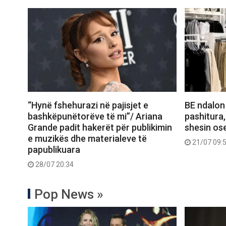
“Hynë fshehurazi në pajisjet e
BE ndalon
bashkëpunëtorëve të mi”/ Ariana
pashitura,
Grande padit hakerët për publikimin
shesin ose
e muzikës dhe materialeve të
21/07 09:
papublikuara
28/07 20:34
Pop News »