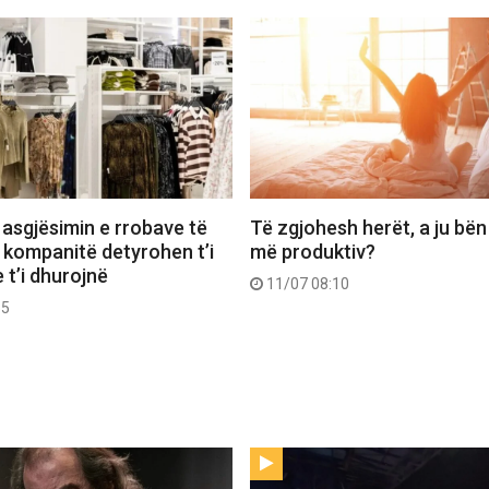
 asgjësimin e rrobave të
Të zgjohesh herët, a ju bën
 kompanitë detyrohen t’i
më produktiv?
 t’i dhurojnë
11/07 08:10
55