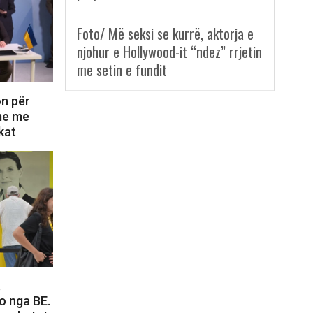
Foto/ Më seksi se kurrë, aktorja e
njohur e Hollywood-it “ndez” rrjetin
me setin e fundit
on për
ime me
kat
,
o nga BE.