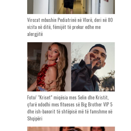
Virozat mbushin Pediatrinë në Vlorë, deri në 80
vizita në ditë, fëmijët të prekur edhe me
alergjitë
Foto/ “Kriset” miqësia mes Selin dhe Kristit,
çfarë ndodhi mes fitueses së Big Brother VIP 5
dhe ish-banorit të shtëpisë më të famshme në
Shqipëri