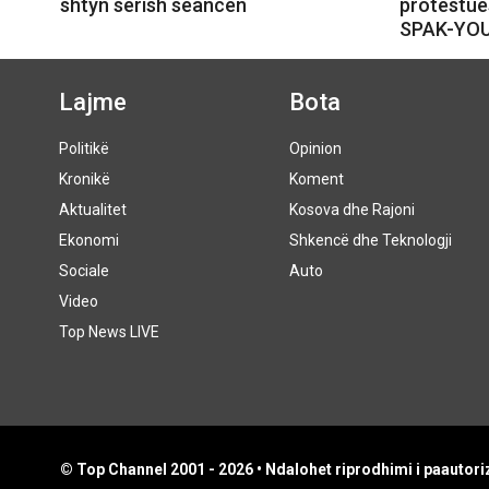
shtyn sërish seancën
protestue
SPAK-YO
Lajme
Bota
Politikë
Opinion
Kronikë
Koment
Aktualitet
Kosova dhe Rajoni
Ekonomi
Shkencë dhe Teknologji
Sociale
Auto
Video
Top News LIVE
© Top Channel 2001 - 2026 • Ndalohet riprodhimi i paautoriz