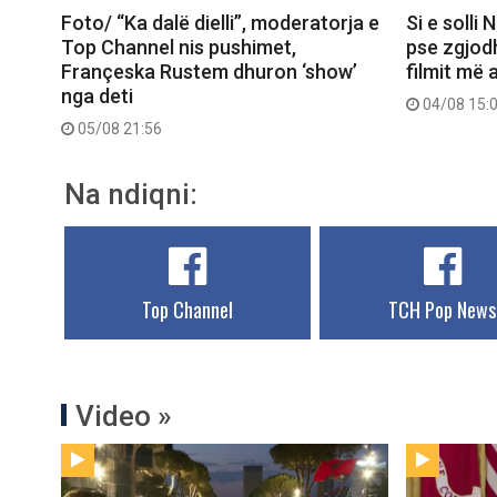
Foto/ “Ka dalë dielli”, moderatorja e
Si e solli
Top Channel nis pushimet,
pse zgjod
Françeska Rustem dhuron ‘show’
filmit më 
nga deti
04/08 15:
05/08 21:56
Na ndiqni:
Top Channel
TCH Pop News
Video »