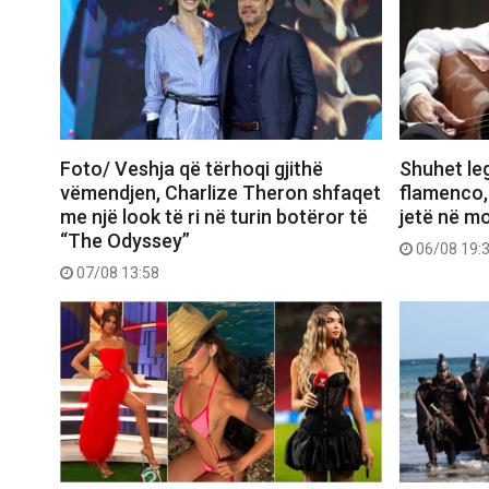
Foto/ Veshja që tërhoqi gjithë
Shuhet le
vëmendjen, Charlize Theron shfaqet
flamenco,
me një look të ri në turin botëror të
jetë në m
“The Odyssey”
06/08 19:
07/08 13:58