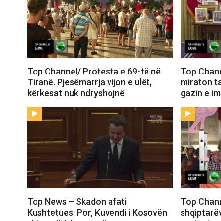
Top Channel/ Protesta e 69-të në
Top Chann
Tiranë. Pjesëmarrja vijon e ulët,
miraton t
kërkesat nuk ndryshojnë
gazin e i
Top News – Skadon afati
Top Chann
Kushtetues. Por, Kuvendi i Kosovën
shqiptarëv