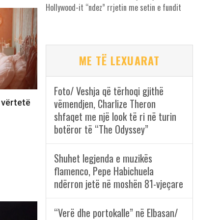
Hollywood-it “ndez” rrjetin me setin e fundit
ME TË LEXUARAT
Foto/ Veshja që tërhoqi gjithë
vëmendjen, Charlize Theron
 vërtetë
shfaqet me një look të ri në turin
botëror të “The Odyssey”
Shuhet legjenda e muzikës
flamenco, Pepe Habichuela
ndërron jetë në moshën 81-vjeçare
“Verë dhe portokalle” në Elbasan/