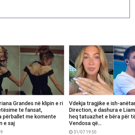
iana Grandes në klipin e ri
Vdekja tragjike e ish-anëta
etësime te fansat,
Direction, e dashura e Lia
a përballet me komente
heq tatuazhet e bëra për të
n e saj
Vendosa që…
49
31/07 19:50