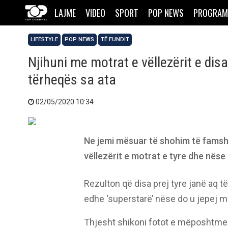
LAJME
VIDEO
SPORT
POP NEWS
PROGRAM
LIFESTYLE
POP NEWS
TË FUNDIT
Njihuni me motrat e vëllezërit e dis
tërheqës sa ata
02/05/2020 10:34
Ne jemi mësuar të shohim të famshm
vëllezërit e motrat e tyre dhe nëse 
Rezulton që disa prej tyre janë aq 
edhe ‘superstarë’ nëse do u jepej 
Thjesht shikoni fotot e mëposhtme 