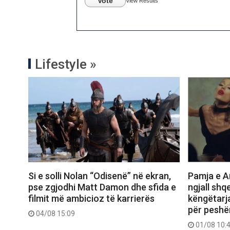
Vote
View Results
Lifestyle »
Si e solli Nolan “Odisenë” në ekran,
Pamja e Ar
pse zgjodhi Matt Damon dhe sfida e
ngjall shq
filmit më ambicioz të karrierës
këngëtarj
për peshë
04/08 15:09
01/08 10: