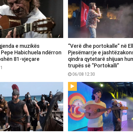
gjenda e muzikës
“Verë dhe portokalle” në E
 Pepe Habichuela ndërron
Pjesëmarrje e jashtëzako
oshën 81-vjeçare
qindra qytetarë shijuan hu
trupës së “Portokalli”
31
06/08 12:30