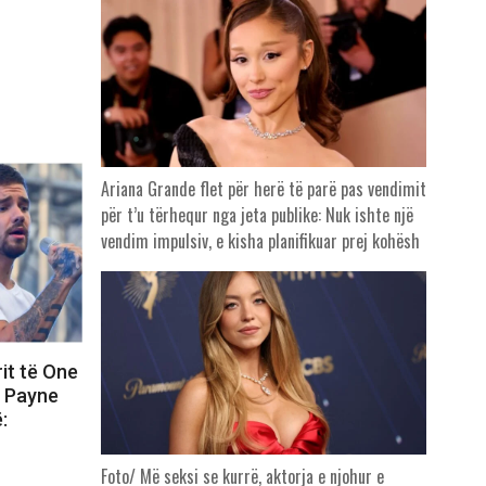
Ariana Grande flet për herë të parë pas vendimit
për t’u tërhequr nga jeta publike: Nuk ishte një
vendim impulsiv, e kisha planifikuar prej kohësh
rit të One
m Payne
:
Foto/ Më seksi se kurrë, aktorja e njohur e