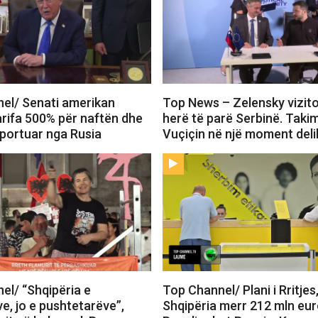
el/ Senati amerikan
Top News – Zelensky vizit
arifa 500% për naftën dhe
herë të parë Serbinë. Tak
mportuar nga Rusia
Vuçiçin në një moment deli
el/ “Shqipëria e
Top Channel/ Plani i Rritjes
e, jo e pushtetarëve”,
Shqipëria merr 212 mln eur