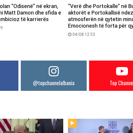
 Nolan “Odisenë” në ekran,
“Verë dhe Portokalle” në Bu
hi Matt Damon dhe sfida e
aktorët e Portokallisë ndez
ambicioz të karrierës
atmosferën në qytetin mina
Emocionesh të forta për q
09
04/08 12:53
@topchannelalbania
Top Channe