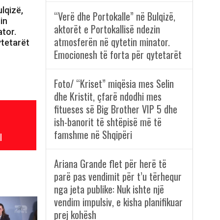
lqizë,
“Verë dhe Portokalle” në Bulqizë,
in
aktorët e Portokallisë ndezin
tor.
atmosferën në qytetin minator.
ytetarët
Emocionesh të forta për qytetarët
Foto/ “Kriset” miqësia mes Selin
dhe Kristit, çfarë ndodhi mes
fitueses së Big Brother VIP 5 dhe
ish-banorit të shtëpisë më të
famshme në Shqipëri
l
Ariana Grande flet për herë të
parë pas vendimit për t’u tërhequr
nga jeta publike: Nuk ishte një
vendim impulsiv, e kisha planifikuar
prej kohësh