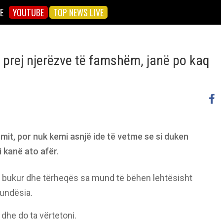
E
YOUTUBE
TOP NEWS LIVE
a prej njerëzve të famshëm, janë po kaq
it, por nuk kemi asnjë ide të vetme se si duken
i kanë ato afër.
të bukur dhe tërheqës sa mund të bëhen lehtësisht
mundësia.
dhe do ta vërtetoni.