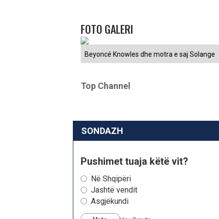
FOTO GALERI
Beyoncé Knowles dhe motra e saj Solange
Top Channel
SONDAZH
Pushimet tuaja këtë vit?
Në Shqipëri
Jashtë vendit
Asgjëkundi