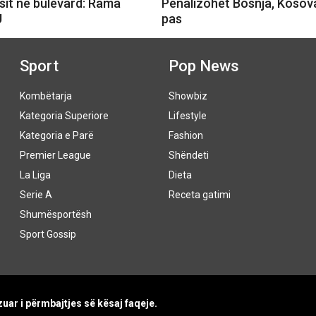
sit në bulevard: Rama
Penalizohet Bosnja, Kosov
U
pas
Sport
Pop News
Kombëtarja
Showbiz
Kategoria Superiore
Lifestyle
Kategoria e Parë
Fashion
Premier League
Shëndeti
La Liga
Dieta
Serie A
Receta gatimi
Shumësportësh
Sport Gossip
uar i përmbajtjes së kësaj faqeje.