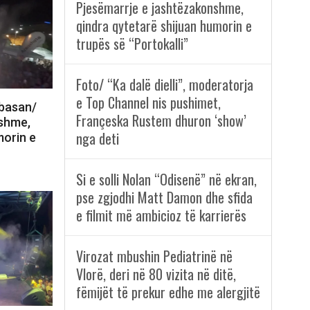
Pjesëmarrje e jashtëzakonshme,
qindra qytetarë shijuan humorin e
trupës së “Portokalli”
Foto/ “Ka dalë dielli”, moderatorja
e Top Channel nis pushimet,
lbasan/
Françeska Rustem dhuron ‘show’
nshme,
nga deti
morin e
Si e solli Nolan “Odisenë” në ekran,
pse zgjodhi Matt Damon dhe sfida
e filmit më ambicioz të karrierës
Virozat mbushin Pediatrinë në
Vlorë, deri në 80 vizita në ditë,
fëmijët të prekur edhe me alergjitë