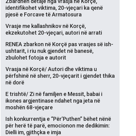
Zbardhen detaje nga vrasja në Korçë,
identifikohet viktima, 20-vjeçari ka qenë
pjesë e Forcave të Armatosura
Vrasje me kallashnikov në Korçë,
ekzekutohet 20-vjeçari, autori në arrati
RENEA zbarkon në Korçë pas vrasjes së ish-
ushtarit, i riu nuk gjendet në banesë,
zbulohet fotoja e autorit
Vrasja në Korçë/ Autori dhe viktima u
përfshinë në sherr, 20-vjeçarit i gjendet thika
në dorë
E trishtë/ Zi në familjen e Messit, babai i
ikones argjentinase ndahet nga jeta në
moshën 68-vjeçare
Ish konkurrentja e “Për’Puthen” bëhet nënë
për herë të parë, emocionon me dedikimin:
Dielli im, gjithçka e imja