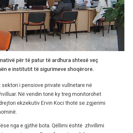
rnativë për të patur të ardhura shtesë veç
n e institutit të sigurimeve shoqërore.
t sektori i pensiove private vullnetare në
villuar. Në vendin tonë ky treg monitorohet
drejtori ekzekutiv Ervin Koci thotë se zgjerimi
onominë.
se nga e gjithë bota. Qëllimi është zhvillimi