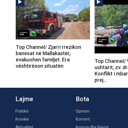
Top Channel/ Zjarri rrezikon
banesat në Mallakastër,
evakuohen familjet. Era
Top Channel/ V
vështirëson situatën
ushtarit, zv. dr
Konflikt i mba
prej…
Lajme
Bota
Politikë
Opinion
Kronikë
Koment
Aktualitet
Kosova dhe Rajoni