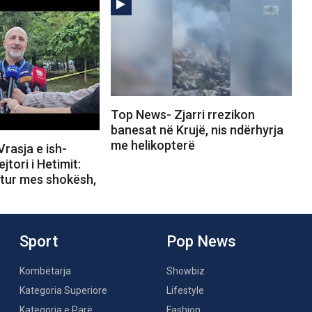
Top News- Zjarri rrezikon
banesat në Krujë, nis ndërhyrja
me helikopterë
rasja e ish-
ejtori i Hetimit:
rtur mes shokësh,
Sport
Pop News
Kombëtarja
Showbiz
Kategoria Superiore
Lifestyle
Kategoria e Parë
Fashion