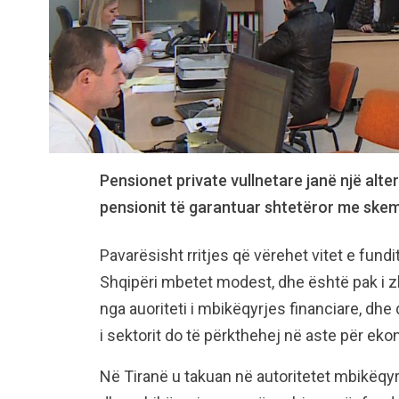
Pensionet private vullnetare janë një alte
pensionit të garantuar shtetëror me skemë
Pavarësisht rritjes që vërehet vitet e fundi
Shqipëri mbetet modest, dhe është pak i zh
nga auoriteti i mbikëqyrjes financiare, dhe 
i sektorit do të përkthehej në aste për ek
Në Tiranë u takuan në autoritetet mbikëqyrë