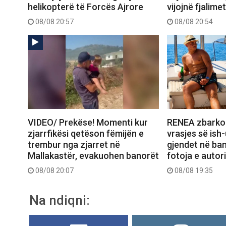
helikopterë të Forcës Ajrore
vijojnë fjalimet
08/08 20:57
08/08 20:54
VIDEO/ Prekëse! Momenti kur
RENEA zbarko
zjarrfikësi qetëson fëmijën e
vrasjes së ish-
trembur nga zjarret në
gjendet në ba
Mallakastër, evakuohen banorët
fotoja e autori
08/08 20:07
08/08 19:35
Na ndiqni: