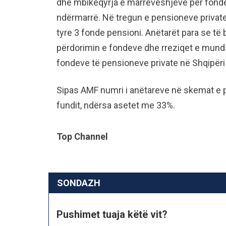
dhe mbikëqyrja e marrëveshjeve për fond
ndërmarrë. Në tregun e pensioneve private 
tyre 3 fonde pensioni. Anëtarët para se t
përdorimin e fondeve dhe rreziqet e mun
fondeve të pensioneve private në Shqipëri
Sipas AMF numri i anëtareve në skemat e p
fundit, ndërsa asetet me 33%.
Top Channel
SONDAZH
Pushimet tuaja këtë vit?