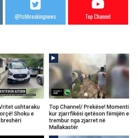
@tchbreakingnews
Top Channel
Vritet ushtaraku
Top Channel/ Prekëse! Momenti
Korçë! Shoku e
kur zjarrfikësi qetëson fëmijën e
breshëri
trembur nga zjarret në
Mallakastër