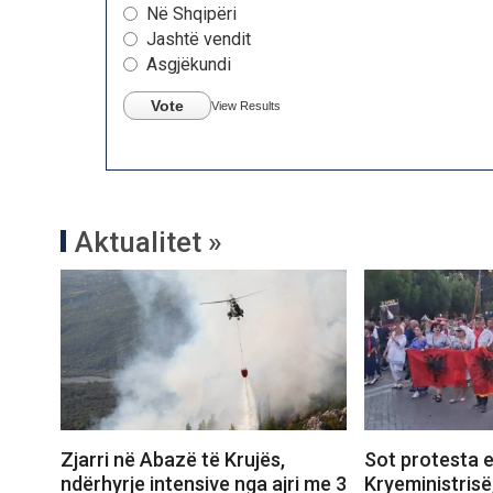
Në Shqipëri
Jashtë vendit
Asgjëkundi
Vote
View Results
Aktualitet »
Zjarri në Abazë të Krujës,
Sot protesta e
ndërhyrje intensive nga ajri me 3
Kryeministrisë