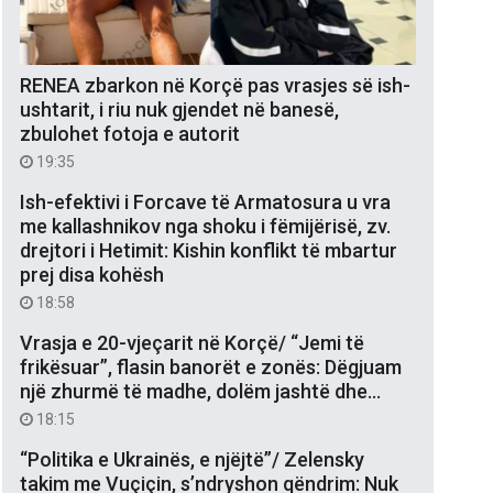
RENEA zbarkon në Korçë pas vrasjes së ish-
ushtarit, i riu nuk gjendet në banesë,
zbulohet fotoja e autorit
19:35
Ish-efektivi i Forcave të Armatosura u vra
me kallashnikov nga shoku i fëmijërisë, zv.
drejtori i Hetimit: Kishin konflikt të mbartur
prej disa kohësh
18:58
Vrasja e 20-vjeçarit në Korçë/ “Jemi të
frikësuar”, flasin banorët e zonës: Dëgjuam
një zhurmë të madhe, dolëm jashtë dhe…
18:15
“Politika e Ukrainës, e njëjtë”/ Zelensky
takim me Vuçiçin, s’ndryshon qëndrim: Nuk