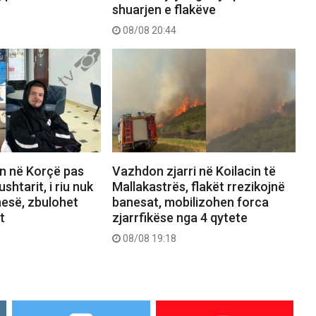
shuarjen e flakëve
08/08 20:44
n në Korçë pas
Vazhdon zjarri në Koilacin të
ushtarit, i riu nuk
Mallakastrës, flakët rrezikojnë
nesë, zbulohet
banesat, mobilizohen forca
t
zjarrfikëse nga 4 qytete
08/08 19:18