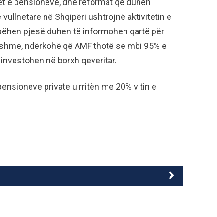
et e pensioneve, dhe reformat qe duhen
vullnetare në Shqipëri ushtrojnë aktivitetin e
ë bëhen pjesë duhen të informohen qartë për
dshme, ndërkohë që AMF thotë se mbi 95% e
 investohen në borxh qeveritar.
ensioneve private u rritën me 20% vitin e