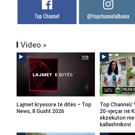
Top Channel
@topchannelalbania
Video »
Lajmet kryesore të ditës – Top
Top Channel/ 
News, 8 Gusht 2026
20-vjeçar në 
ekzekuton me 
kallashnikovi