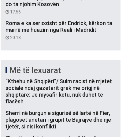
do ta njohim Kosovën
17:56
Roma e ka seriozisht për Endrick, kërkon ta
marrë me huazim nga Reali i Madridit
20:18
Më të lexuarat
“Kthehu në Shqipëri”/ Sulm racist në rrjetet
sociale ndaj gazetarit grek me origjinë
shqiptare: Je mysafir këtu, nuk duhet të
flasësh
Sherri në burgun e sigurisë së lartë në Fier,
plagoset anëtari i grupit të Bajrajve dhe një
tjetër, si nisi konflikti