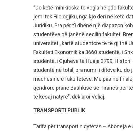
“Do ketë minikioska të vogla në çdo fakult
jemi tek Filologjiku, nga kjo deri në këtë d
Juridiku. Pra për t’i dhënë një diapazon ko
studentëve që janënë secilin fakultet. Br
universiteti, kartë studentore të të gjithë Un
Fakulteti Ekonomik ka 3660 studentë, i Shk
studentë, i Gjuhëve të Huaja 3799, Histori 
studentë në total, pra numri i ditëve ku d
madhësinë e fakulteteve. Më pas në finale
qendrore pranë Bashkisë së Tiranës për të 
të kësaj natyre”, deklaroi Veliaj.
TRANSPORTI PUBLIK
Tarifa për transportin qytetas – Aboneja e 