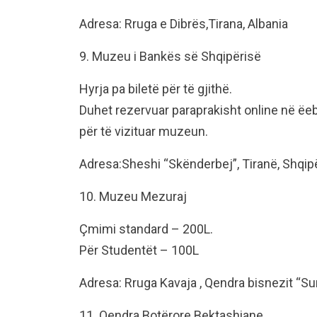
Adresa: Rruga e Dibrës,Tirana, Albania
9. Muzeu i Bankës së Shqipërisë
Hyrja pa biletë për të gjithë.
Duhet rezervuar paraprakisht online në ëe
për të vizituar muzeun.
Adresa:Sheshi “Skënderbej”, Tiranë, Shqipë
10. Muzeu Mezuraj
Çmimi standard – 200L.
Për Studentët – 100L
Adresa: Rruga Kavaja , Qendra bisnezit “Sun”
11. Qendra Botërore Bektashiane