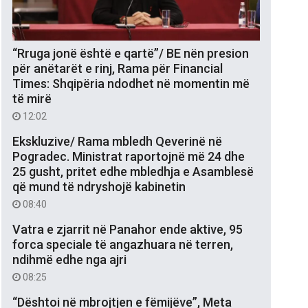
“Rruga jonë është e qartë”/ BE nën presion
për anëtarët e rinj, Rama për Financial
Times: Shqipëria ndodhet në momentin më
të mirë
12:02
Ekskluzive/ Rama mbledh Qeverinë në
Pogradec. Ministrat raportojnë më 24 dhe
25 gusht, pritet edhe mbledhja e Asamblesë
që mund të ndryshojë kabinetin
08:40
Vatra e zjarrit në Panahor ende aktive, 95
forca speciale të angazhuara në terren,
ndihmë edhe nga ajri
08:25
“Dështoi në mbrojtjen e fëmijëve”, Meta