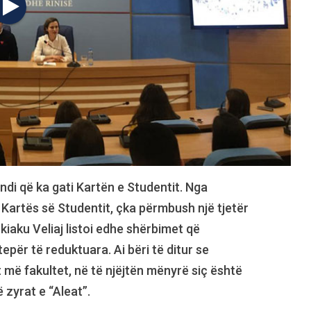
ndi që ka gati Kartën e Studentit. Nga
 Kartës së Studentit, çka përmbush një tjetër
kiaku Veliaj listoi edhe shërbimet që
për të reduktuara. Ai bëri të ditur se
t më fakultet, në të njëjtën mënyrë siç është
 zyrat e “Aleat”.