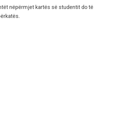
ntët nëpërmjet kartës së studentit do të
përkatës.