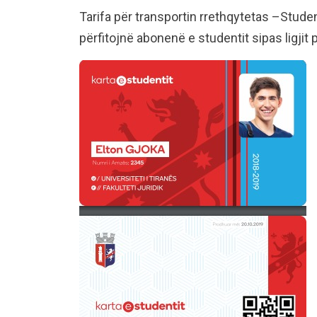
Tarifa për transportin rrethqytetas –Stude
përfitojnë abonenë e studentit sipas ligjit 