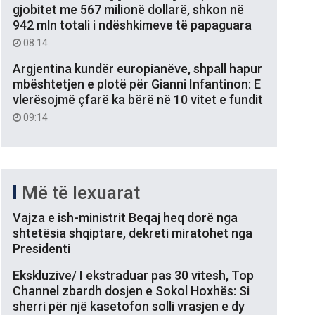
gjobitet me 567 milionë dollarë, shkon në
942 mln totali i ndëshkimeve të papaguara
08:14
Argjentina kundër europianëve, shpall hapur
mbështetjen e plotë për Gianni Infantinon: E
vlerësojmë çfarë ka bërë në 10 vitet e fundit
09:14
Më të lexuarat
Vajza e ish-ministrit Beqaj heq dorë nga
shtetësia shqiptare, dekreti miratohet nga
Presidenti
Ekskluzive/ I ekstraduar pas 30 vitesh, Top
Channel zbardh dosjen e Sokol Hoxhës: Si
sherri për një kasetofon solli vrasjen e dy