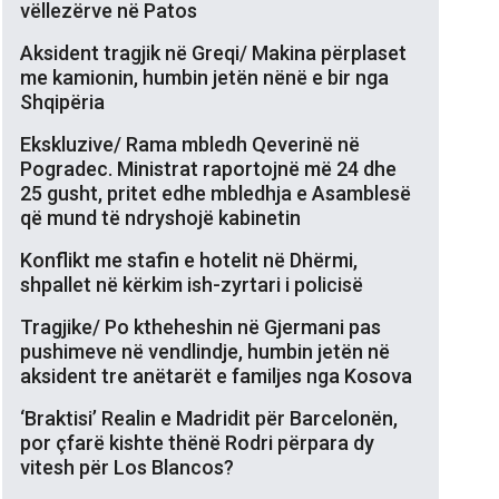
vëllezërve në Patos
Aksident tragjik në Greqi/ Makina përplaset
me kamionin, humbin jetën nënë e bir nga
Shqipëria
Ekskluzive/ Rama mbledh Qeverinë në
Pogradec. Ministrat raportojnë më 24 dhe
25 gusht, pritet edhe mbledhja e Asamblesë
që mund të ndryshojë kabinetin
Konflikt me stafin e hotelit në Dhërmi,
shpallet në kërkim ish-zyrtari i policisë
Tragjike/ Po ktheheshin në Gjermani pas
pushimeve në vendlindje, humbin jetën në
aksident tre anëtarët e familjes nga Kosova
‘Braktisi’ Realin e Madridit për Barcelonën,
por çfarë kishte thënë Rodri përpara dy
vitesh për Los Blancos?