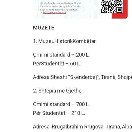
MUZETË
1. MuzeuHistorikKombëtar
Çmimi standard – 200 L.
PërStudentët – 60 L.
Adresa:Sheshi “Skënderbej”, Tiranë, Shqipë
2. Shtëpia me Gjethe
Çmimi standard – 700 L.
Për Studentët – 210 L.
Adresa: RrugaIbrahim Rrugova, Tirana, Alba