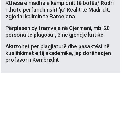
Kthesa e madhe e kampionit të botës/ Rodri
i thotë përfundimisht ‘jo’ Realit të Madridit,
zgjodhi kalimin te Barcelona
Përplasen dy tramvaje në Gjermani, mbi 20
persona të plagosur, 3 në gjendje kritike
Akuzohet për plagjiaturë dhe pasaktësi në
kualifikimet e tij akademike, jep dorëheqjen
profesori i Kembrixhit