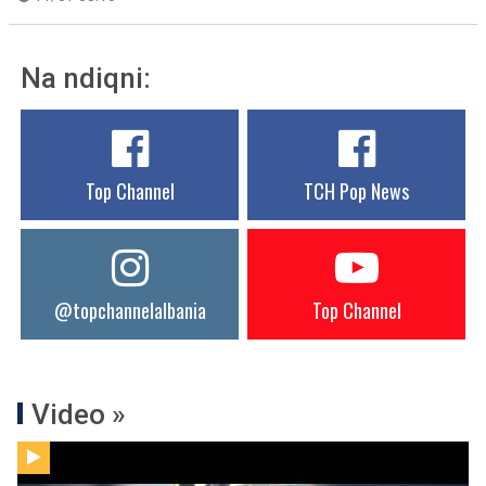
Na ndiqni:
Top Channel
TCH Pop News
@topchannelalbania
Top Channel
Video »