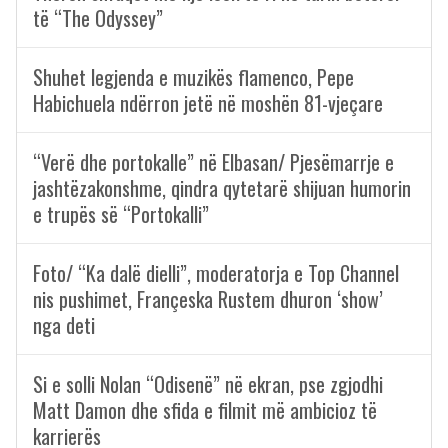
të “The Odyssey”
Shuhet legjenda e muzikës flamenco, Pepe
Habichuela ndërron jetë në moshën 81-vjeçare
“Verë dhe portokalle” në Elbasan/ Pjesëmarrje e
jashtëzakonshme, qindra qytetarë shijuan humorin
e trupës së “Portokalli”
Foto/ “Ka dalë dielli”, moderatorja e Top Channel
nis pushimet, Françeska Rustem dhuron ‘show’
nga deti
Si e solli Nolan “Odisenë” në ekran, pse zgjodhi
Matt Damon dhe sfida e filmit më ambicioz të
karrierës