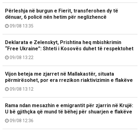
Përleshja në burgun e Fierit, transferohen dy të
dënuar, 6 policë nën hetim për neglizhencë
09/08 13:35
Deklarata e Zelenskyt, Prishtina heq mbishkrimin
“Free Ukraine”: Shteti i Kosovës duhet të respektohet
09/08 13:22
Vijon beteja me zjarret në Mallakastër, situata
përmirësohet, por era rrezikon riaktivizimin e flakëve
09/08 13:12
Rama ndan mesazhin e emigrantit për zjarrin në Krujë:
U bë gjithçka që mund të bëhej për shuarjen e flakëve
09/08 12:36