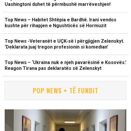
Uashingtoni duhet të përmbushë marrëveshjen!
Top News – Habitet Shtëpia e Bardhë. Irani vendos
kushte për rihapjen e Ngushticës së Hormuzit
Top News -Veteranët e UÇK-së i përgjigjen Zelenskyt.
‘Deklarata juaj tregon profesionin si komedian’
Top News – ‘Ukraina nuk e njeh pavarësinë e Kosovës.’
Reagon Tirana pas deklaratës së Zelenskyt
POP NEWS • TË FUNDIT