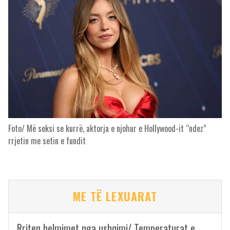
Foto/ Më seksi se kurrë, aktorja e njohur e Hollywood-it “ndez”
rrjetin me setin e fundit
ME TË LEXUARAT
Rriten helmimet nga ushqimi/ Temperaturat e