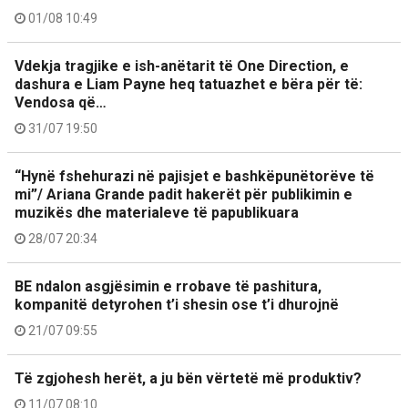
01/08 10:49
Vdekja tragjike e ish-anëtarit të One Direction, e
dashura e Liam Payne heq tatuazhet e bëra për të:
Vendosa që…
31/07 19:50
“Hynë fshehurazi në pajisjet e bashkëpunëtorëve të
mi”/ Ariana Grande padit hakerët për publikimin e
muzikës dhe materialeve të papublikuara
28/07 20:34
BE ndalon asgjësimin e rrobave të pashitura,
kompanitë detyrohen t’i shesin ose t’i dhurojnë
21/07 09:55
Të zgjohesh herët, a ju bën vërtetë më produktiv?
11/07 08:10