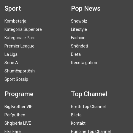
Sport
Pop News
Kombëtarja
Showbiz
Kategoria Superiore
Lifestyle
Kategoria e Parë
Fashion
Premier League
Shëndeti
La Liga
Dieta
Serie A
Receta gatimi
Shumësportësh
Sport Gossip
Programe
Top Channel
Big Brother VIP
Rreth Top Channel
Për’puthen
Bileta
Shqipëria LIVE
Kontakt
Fiks Fare
Puno në Top Channel