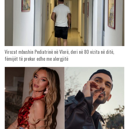
Virozat mbushin Pediatrinë në Vlorë, deri në 80 vizita në ditë,
fëmijët të prekur edhe me alergjitë