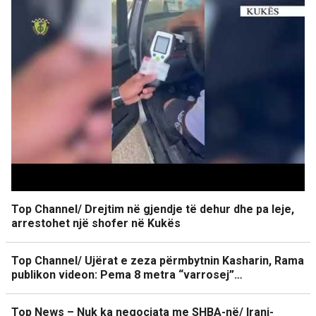
Top Channel/ Drejtim në gjendje të dehur dhe pa leje,
arrestohet një shofer në Kukës
Top Channel/ Ujërat e zeza përmbytnin Kasharin, Rama
publikon videon: Pema 8 metra “varrosej”…
Top News – Nuk ka negociata me SHBA-në/ Irani-