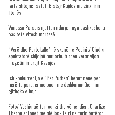
larta shtojnë rastet, Brataj: Kujdes me zinxhirin
ftohës
Vanessa Paradis njofton ndarjen nga bashkëshorti
pas tetë vitesh martesë
“Verë dhe Portokalle” në skenën e Peqinit/ Qindra
spektatorë shijojnë humorin, turneu veror vijon
rrugëtimin drejt Kavajës
Ish konkurrentja e “Për’Puthen” bëhet nënë për
herë të parë, emocionon me dedikimin: Dielli im,
gjithçka e imja
Foto/ Veshja që tërhoqi gjithë vëmendjen, Charlize
Theron shfaqet me një look të ri në turin botëror