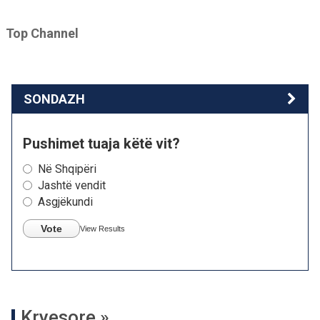
Top Channel
SONDAZH
Pushimet tuaja këtë vit?
Në Shqipëri
Jashtë vendit
Asgjëkundi
Vote
View Results
Kryesore »