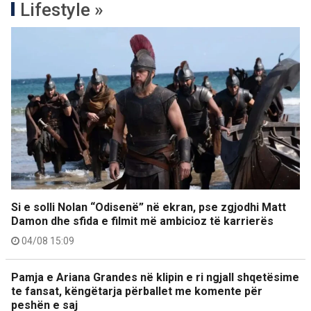
Lifestyle »
Si e solli Nolan “Odisenë” në ekran, pse zgjodhi Matt
Damon dhe sfida e filmit më ambicioz të karrierës
04/08 15:09
Pamja e Ariana Grandes në klipin e ri ngjall shqetësime
te fansat, këngëtarja përballet me komente për
peshën e saj