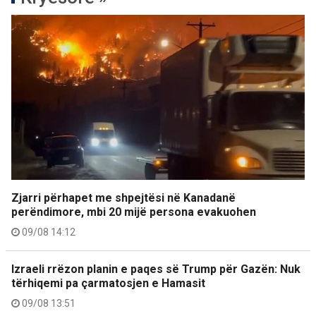
Zjarri përhapet me shpejtësi në Kanadanë
perëndimore, mbi 20 mijë persona evakuohen
09/08 14:12
Izraeli rrëzon planin e paqes së Trump për Gazën: Nuk
tërhiqemi pa çarmatosjen e Hamasit
09/08 13:51