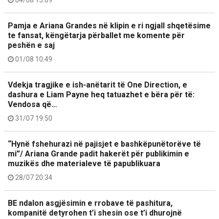
Pamja e Ariana Grandes në klipin e ri ngjall shqetësime
te fansat, këngëtarja përballet me komente për
peshën e saj
01/08 10:49
Vdekja tragjike e ish-anëtarit të One Direction, e
dashura e Liam Payne heq tatuazhet e bëra për të:
Vendosa që…
31/07 19:50
“Hynë fshehurazi në pajisjet e bashkëpunëtorëve të
mi”/ Ariana Grande padit hakerët për publikimin e
muzikës dhe materialeve të papublikuara
28/07 20:34
BE ndalon asgjësimin e rrobave të pashitura,
kompanitë detyrohen t’i shesin ose t’i dhurojnë