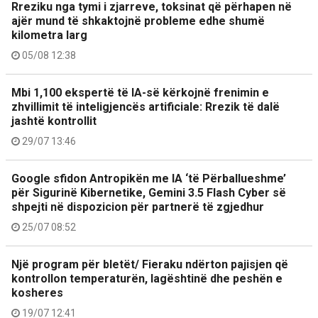
Rreziku nga tymi i zjarreve, toksinat që përhapen në
ajër mund të shkaktojnë probleme edhe shumë
kilometra larg
05/08 12:38
Mbi 1,100 ekspertë të IA-së kërkojnë frenimin e
zhvillimit të inteligjencës artificiale: Rrezik të dalë
jashtë kontrollit
29/07 13:46
Google sfidon Antropikën me IA ‘të Përballueshme’
për Sigurinë Kibernetike, Gemini 3.5 Flash Cyber ​​​​së
shpejti në dispozicion për partnerë të zgjedhur
25/07 08:52
Një program për bletët/ Fieraku ndërton pajisjen që
kontrollon temperaturën, lagështinë dhe peshën e
kosheres
19/07 12:41