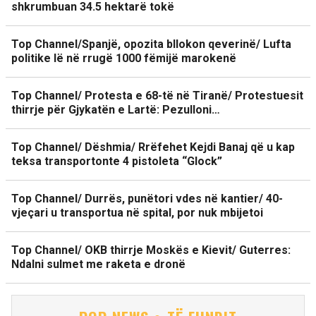
shkrumbuan 34.5 hektarë tokë
Top Channel/Spanjë, opozita bllokon qeverinë/ Lufta
politike lë në rrugë 1000 fëmijë marokenë
Top Channel/ Protesta e 68-të në Tiranë/ Protestuesit
thirrje për Gjykatën e Lartë: Pezulloni…
Top Channel/ Dëshmia/ Rrëfehet Kejdi Banaj që u kap
teksa transportonte 4 pistoleta “Glock”
Top Channel/ Durrës, punëtori vdes në kantier/ 40-
vjeçari u transportua në spital, por nuk mbijetoi
Top Channel/ OKB thirrje Moskës e Kievit/ Guterres:
Ndalni sulmet me raketa e dronë