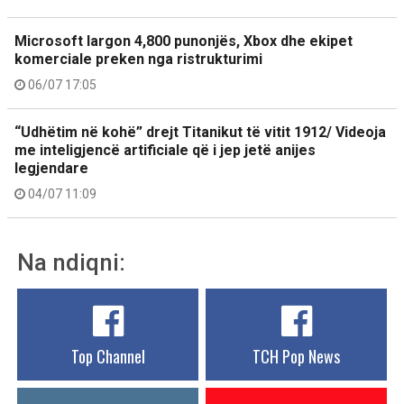
Microsoft largon 4,800 punonjës, Xbox dhe ekipet
komerciale preken nga ristrukturimi
06/07 17:05
“Udhëtim në kohë” drejt Titanikut të vitit 1912/ Videoja
me inteligjencë artificiale që i jep jetë anijes
legjendare
04/07 11:09
Na ndiqni:
Top Channel
TCH Pop News