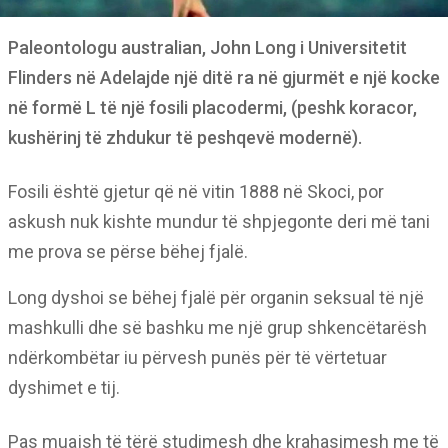
Paleontologu australian, John Long i Universitetit
Flinders në Adelajde një ditë ra në gjurmët e një kocke
në formë L të një fosili placodermi, (peshk koracor,
kushërinj të zhdukur të peshqevë modernë).
Fosili është gjetur që në vitin 1888 në Skoci, por
askush nuk kishte mundur të shpjegonte deri më tani
me prova se përse bëhej fjalë.
Long dyshoi se bëhej fjalë për organin seksual të një
mashkulli dhe së bashku me një grup shkencëtarësh
ndërkombëtar iu përvesh punës për të vërtetuar
dyshimet e tij.
Pas muajsh të tërë studimesh dhe krahasimesh me të