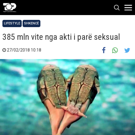
LIFESTYLE
SHKENCË
385 mln vite nga akti i parë seksual
27/02/2018 10:18