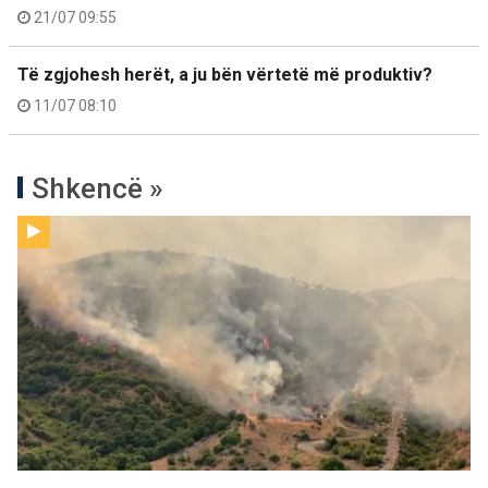
21/07 09:55
Të zgjohesh herët, a ju bën vërtetë më produktiv?
11/07 08:10
Shkencë »