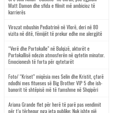
Matt Damon dhe sfida e filmit më ambicioz të
karrierës
Virozat mbushin Pediatrinë në Vlorë, deri në 80
vizita në ditë, fëmijët të prekur edhe me alergjitë
“Verë dhe Portokalle” në Bulqizë, aktorët e
Portokallisë ndezin atmosferën në qytetin minator.
Emocionesh të forta për qytetarët
Foto/ “Kriset” miqësia mes Selin dhe Kristit, çfarë
ndodhi mes fitueses së Big Brother VIP 5 dhe ish-
banorit të shtëpisë më të famshme në Shqipëri
Ariana Grande flet për herë të parë pas vendimit
për t’u tërhequr nga jeta publike: Nuk ishte një