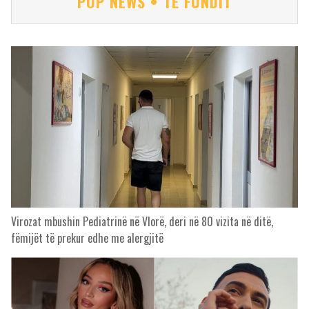
POP NEWS • TË FUNDIT
Virozat mbushin Pediatrinë në Vlorë, deri në 80 vizita në ditë,
fëmijët të prekur edhe me alergjitë