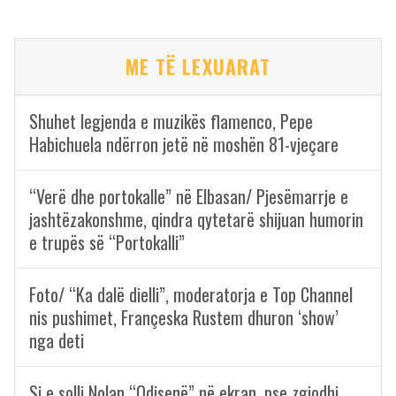
ME TË LEXUARAT
Shuhet legjenda e muzikës flamenco, Pepe
Habichuela ndërron jetë në moshën 81-vjeçare
“Verë dhe portokalle” në Elbasan/ Pjesëmarrje e
jashtëzakonshme, qindra qytetarë shijuan humorin
e trupës së “Portokalli”
Foto/ “Ka dalë dielli”, moderatorja e Top Channel
nis pushimet, Françeska Rustem dhuron ‘show’
nga deti
Si e solli Nolan “Odisenë” në ekran, pse zgjodhi