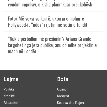
vendim impulsiv, e kisha planifikuar prej kohësh
Foto/ Më seksi se kurrë, aktorja e njohur e
Hollywood-it “ndez” rrjetin me setin e fundit
“Nuk e përballon më presionin”/ Ariana Grande
largohet nga jeta publike, anulon edhe projektin e
madh në Londër
Lajme
Bota
Politikë
Opinion
Kronikë
Koment
Aktualitet
Kosova dhe Rajoni