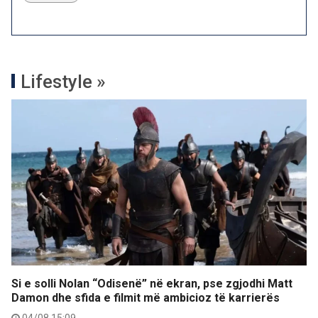
Lifestyle »
Si e solli Nolan “Odisenë” në ekran, pse zgjodhi Matt
Damon dhe sfida e filmit më ambicioz të karrierës
04/08 15:09