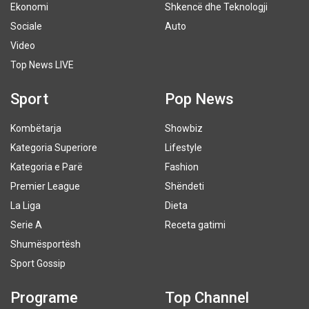
Ekonomi
Shkencë dhe Teknologji
Sociale
Auto
Video
Top News LIVE
Sport
Pop News
Kombëtarja
Showbiz
Kategoria Superiore
Lifestyle
Kategoria e Parë
Fashion
Premier League
Shëndeti
La Liga
Dieta
Serie A
Receta gatimi
Shumësportësh
Sport Gossip
Programe
Top Channel