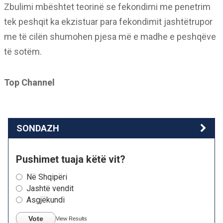
Zbulimi mbështet teorinë se fekondimi me penetrim
tek peshqit ka ekzistuar para fekondimit jashtëtrupor
me të cilën shumohen pjesa më e madhe e peshqëve
të sotëm.
Top Channel
SONDAZH
Pushimet tuaja këtë vit?
Në Shqipëri
Jashtë vendit
Asgjëkundi
Vote
View Results