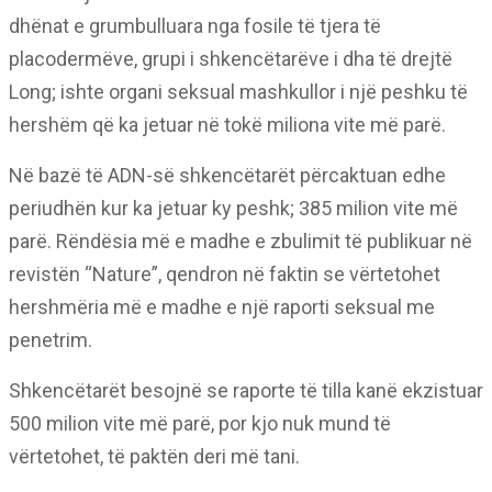
dhënat e grumbulluara nga fosile të tjera të
placodermëve, grupi i shkencëtarëve i dha të drejtë
Long; ishte organi seksual mashkullor i një peshku të
hershëm që ka jetuar në tokë miliona vite më parë.
Në bazë të ADN-së shkencëtarët përcaktuan edhe
periudhën kur ka jetuar ky peshk; 385 milion vite më
parë. Rëndësia më e madhe e zbulimit të publikuar në
revistën “Nature”, qendron në faktin se vërtetohet
hershmëria më e madhe e një raporti seksual me
penetrim.
Shkencëtarët besojnë se raporte të tilla kanë ekzistuar
500 milion vite më parë, por kjo nuk mund të
vërtetohet, të paktën deri më tani.