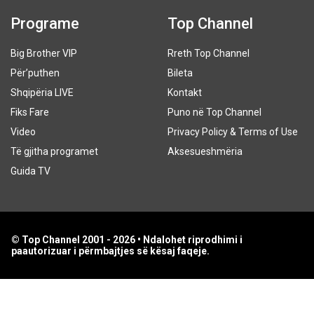
Programe
Top Channel
Big Brother VIP
Rreth Top Channel
Për’puthen
Bileta
Shqipëria LIVE
Kontakt
Fiks Fare
Puno në Top Channel
Video
Privacy Policy & Terms of Use
Të gjitha programet
Aksesueshmëria
Guida TV
© Top Channel 2001 - 2026 • Ndalohet riprodhimi i
paautorizuar i përmbajtjes së kësaj faqeje.