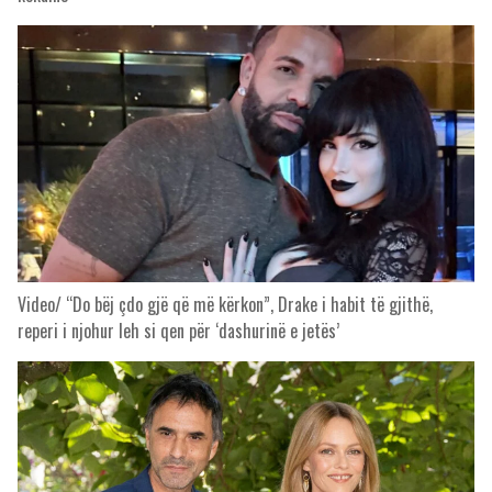
Video/ “Do bëj çdo gjë që më kërkon”, Drake i habit të gjithë,
reperi i njohur leh si qen për ‘dashurinë e jetës’