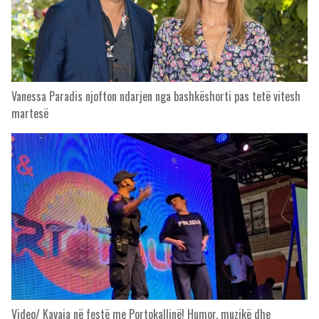
Vanessa Paradis njofton ndarjen nga bashkëshorti pas tetë vitesh
martesë
Video/ Kavaja në festë me Portokallinë! Humor, muzikë dhe