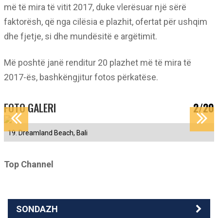
më të mira të vitit 2017, duke vlerësuar një sërë
faktorësh, që nga cilësia e plazhit, ofertat për ushqim
dhe fjetje, si dhe mundësitë e argëtimit.
Më poshtë janë renditur 20 plazhet më të mira të
2017-ës, bashkëngjitur fotos përkatëse.
FOTO GALERI
2/20
19. Dreamland Beach, Bali
Top Channel
SONDAZH