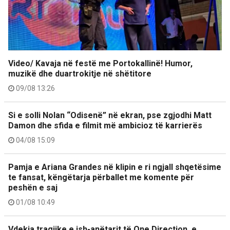
Video/ Kavaja në festë me Portokallinë! Humor,
muzikë dhe duartrokitje në shëtitore
09/08 13:26
Si e solli Nolan “Odisenë” në ekran, pse zgjodhi Matt
Damon dhe sfida e filmit më ambicioz të karrierës
04/08 15:09
Pamja e Ariana Grandes në klipin e ri ngjall shqetësime
te fansat, këngëtarja përballet me komente për
peshën e saj
01/08 10:49
Vdekja tragjike e ish-anëtarit të One Direction, e