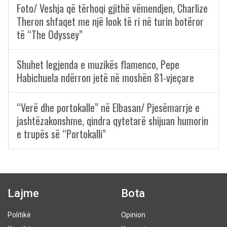
Foto/ Veshja që tërhoqi gjithë vëmendjen, Charlize
Theron shfaqet me një look të ri në turin botëror
të “The Odyssey”
Shuhet legjenda e muzikës flamenco, Pepe
Habichuela ndërron jetë në moshën 81-vjeçare
“Verë dhe portokalle” në Elbasan/ Pjesëmarrje e
jashtëzakonshme, qindra qytetarë shijuan humorin
e trupës së “Portokalli”
Lajme
Bota
Politikë
Opinion