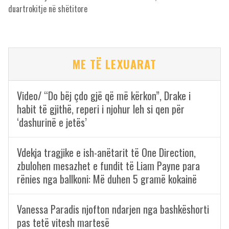
duartrokitje në shëtitore
ME TË LEXUARAT
Video/ “Do bëj çdo gjë që më kërkon”, Drake i
habit të gjithë, reperi i njohur leh si qen për
‘dashurinë e jetës’
Vdekja tragjike e ish-anëtarit të One Direction,
zbulohen mesazhet e fundit të Liam Payne para
rënies nga ballkoni: Më duhen 5 gramë kokainë
Vanessa Paradis njofton ndarjen nga bashkëshorti
pas tetë vitesh martesë