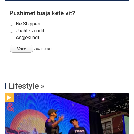
Pushimet tuaja këtë vit?
Në Shqipëri
Jashtë vendit
Asgjëkundi
Vote
View Results
Lifestyle »