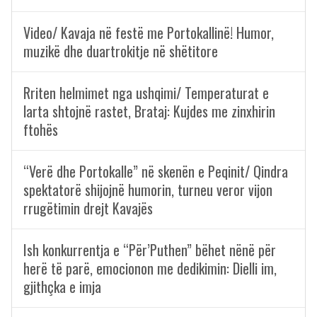
Video/ Kavaja në festë me Portokallinë! Humor,
muzikë dhe duartrokitje në shëtitore
Rriten helmimet nga ushqimi/ Temperaturat e
larta shtojnë rastet, Brataj: Kujdes me zinxhirin
ftohës
“Verë dhe Portokalle” në skenën e Peqinit/ Qindra
spektatorë shijojnë humorin, turneu veror vijon
rrugëtimin drejt Kavajës
Ish konkurrentja e “Për’Puthen” bëhet nënë për
herë të parë, emocionon me dedikimin: Dielli im,
gjithçka e imja