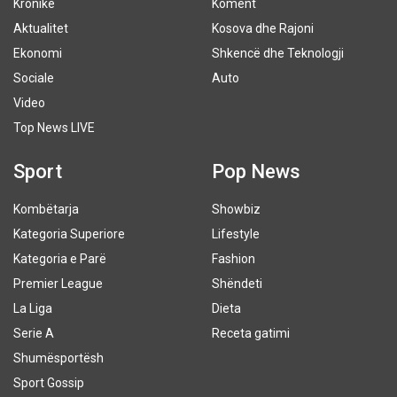
Kronikë
Koment
Aktualitet
Kosova dhe Rajoni
Ekonomi
Shkencë dhe Teknologji
Sociale
Auto
Video
Top News LIVE
Sport
Pop News
Kombëtarja
Showbiz
Kategoria Superiore
Lifestyle
Kategoria e Parë
Fashion
Premier League
Shëndeti
La Liga
Dieta
Serie A
Receta gatimi
Shumësportësh
Sport Gossip