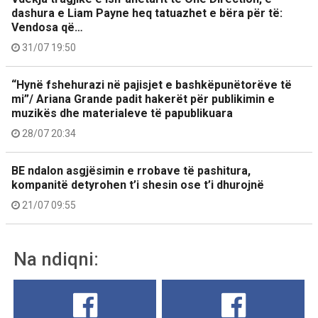
dashura e Liam Payne heq tatuazhet e bëra për të:
Vendosa që…
31/07 19:50
“Hynë fshehurazi në pajisjet e bashkëpunëtorëve të
mi”/ Ariana Grande padit hakerët për publikimin e
muzikës dhe materialeve të papublikuara
28/07 20:34
BE ndalon asgjësimin e rrobave të pashitura,
kompanitë detyrohen t’i shesin ose t’i dhurojnë
21/07 09:55
Na ndiqni: