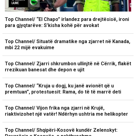
Top Channel/ “El Chapo” irlandez para drejtësisë, ironi
para gjyqtarëve: S’kisha kohë për avokat
Top Channel/ Situatë dramatike nga zjarret në Kanada,
mbi 22 mijë evakuime
Top Channel/ Zjarri shkrumbon ullinjtë në Cërrik, flakët
rrezikuan banesat dhe depon e ujit
Top Channel/ “Kruja u dogj, ku janë avionët që u
premtuan”, protestuesit: Rama, do të të marrë deti
Top Channel/ Vijon frika nga zjarri në Krujë,
riaktivizohet një vatër! Ndërhyn ushtria me helikopter
Top Channel/ Shqipëri-Kosovë kundër Zelenskyt: