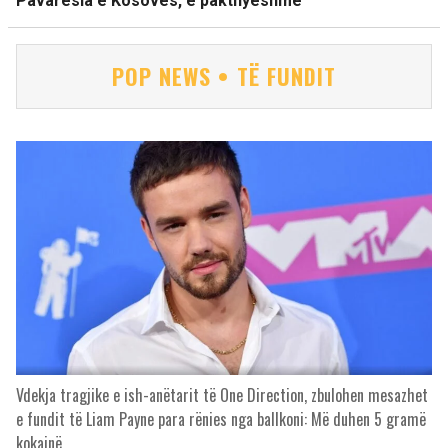
Pavarësia e Kosovës, e pakthyeshme
POP NEWS • TË FUNDIT
Vdekja tragjike e ish-anëtarit të One Direction, zbulohen mesazhet
e fundit të Liam Payne para rënies nga ballkoni: Më duhen 5 gramë
kokainë