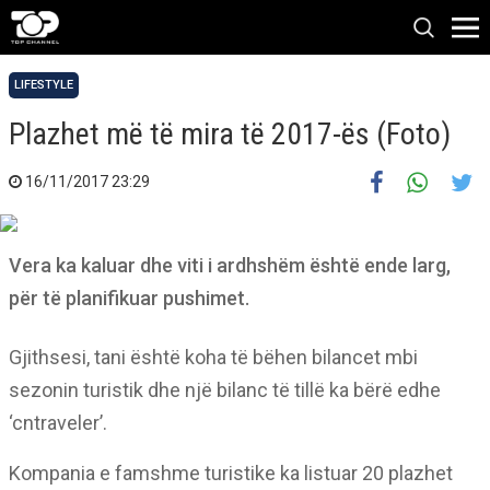
LIFESTYLE
Plazhet më të mira të 2017-ës (Foto)
16/11/2017 23:29
Vera ka kaluar dhe viti i ardhshëm është ende larg,
për të planifikuar pushimet.
Gjithsesi, tani është koha të bëhen bilancet mbi
sezonin turistik dhe një bilanc të tillë ka bërë edhe
‘cntraveler’.
Kompania e famshme turistike ka listuar 20 plazhet