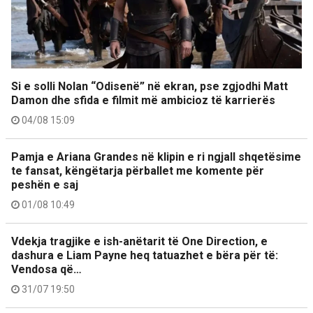
Si e solli Nolan “Odisenë” në ekran, pse zgjodhi Matt
Damon dhe sfida e filmit më ambicioz të karrierës
04/08 15:09
Pamja e Ariana Grandes në klipin e ri ngjall shqetësime
te fansat, këngëtarja përballet me komente për
peshën e saj
01/08 10:49
Vdekja tragjike e ish-anëtarit të One Direction, e
dashura e Liam Payne heq tatuazhet e bëra për të:
Vendosa që…
31/07 19:50