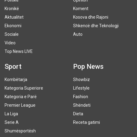
Politikë
Opinion
Kronikë
Koment
Aktualitet
Kosova dhe Rajoni
Ekonomi
Shkencë dhe Teknologji
Sociale
Auto
Video
Top News LIVE
Sport
Pop News
Kombëtarja
Showbiz
Kategoria Superiore
Lifestyle
Kategoria e Parë
Fashion
Premier League
Shëndeti
La Liga
Dieta
Serie A
Receta gatimi
Shumësportësh