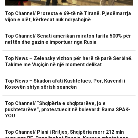
Top Channel/ Protesta e 69-të në Tiranë. Pjesëmarrja
vijon e ulët, kërkesat nuk ndryshojnë
Top Channel/ Senati amerikan miraton tarifa 500% për
naftën dhe gazin e importuar nga Rusia
Top News – Zelensky viziton për herë të parë Serbinë.
Takime me Vuçiçin në një moment delikat
Top News – Skadon afati Kushtetues. Por, Kuvendi i
Kosovën shtyn sërish seancën
Top Channel/ “Shqipëria e shqiptarëve, jo e
pushtetarëve”, protestuesit në bulevard: Rama SPAK-
YOU
Top Channel/ Plani i Rritjes, Shqipëria merr 212 mln