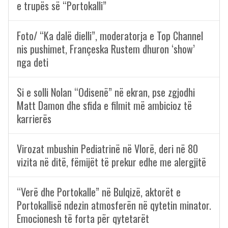
e trupës së “Portokalli”
Foto/ “Ka dalë dielli”, moderatorja e Top Channel
nis pushimet, Françeska Rustem dhuron ‘show’
nga deti
Si e solli Nolan “Odisenë” në ekran, pse zgjodhi
Matt Damon dhe sfida e filmit më ambicioz të
karrierës
Virozat mbushin Pediatrinë në Vlorë, deri në 80
vizita në ditë, fëmijët të prekur edhe me alergjitë
“Verë dhe Portokalle” në Bulqizë, aktorët e
Portokallisë ndezin atmosferën në qytetin minator.
Emocionesh të forta për qytetarët