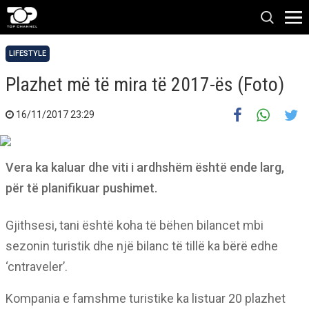
LIFESTYLE
Plazhet më të mira të 2017-ës (Foto)
16/11/2017 23:29
Vera ka kaluar dhe viti i ardhshëm është ende larg,
për të planifikuar pushimet.
Gjithsesi, tani është koha të bëhen bilancet mbi
sezonin turistik dhe një bilanc të tillë ka bërë edhe
‘cntraveler’.
Kompania e famshme turistike ka listuar 20 plazhet