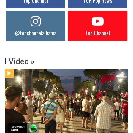
Top Channel
TCH Pop News
@topchannelalbania
Top Channel
Video »