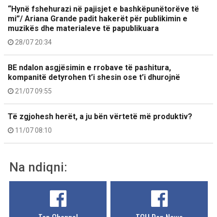
“Hynë fshehurazi në pajisjet e bashkëpunëtorëve të
mi”/ Ariana Grande padit hakerët për publikimin e
muzikës dhe materialeve të papublikuara
28/07 20:34
BE ndalon asgjësimin e rrobave të pashitura,
kompanitë detyrohen t’i shesin ose t’i dhurojnë
21/07 09:55
Të zgjohesh herët, a ju bën vërtetë më produktiv?
11/07 08:10
Na ndiqni: