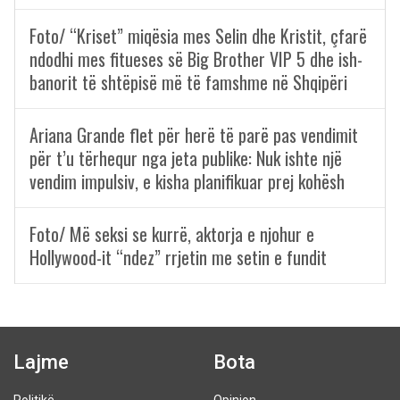
Foto/ “Kriset” miqësia mes Selin dhe Kristit, çfarë
ndodhi mes fitueses së Big Brother VIP 5 dhe ish-
banorit të shtëpisë më të famshme në Shqipëri
Ariana Grande flet për herë të parë pas vendimit
për t’u tërhequr nga jeta publike: Nuk ishte një
vendim impulsiv, e kisha planifikuar prej kohësh
Foto/ Më seksi se kurrë, aktorja e njohur e
Hollywood-it “ndez” rrjetin me setin e fundit
Lajme
Bota