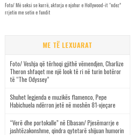
Foto/ Më seksi se kurrë, aktorja e njohur e Hollywood-it “ndez”
rrjetin me setin e fundit
ME TË LEXUARAT
Foto/ Veshja që tërhoqi gjithë vëmendjen, Charlize
Theron shfaqet me një look të ri në turin botëror
të “The Odyssey”
Shuhet legjenda e muzikës flamenco, Pepe
Habichuela ndërron jetë në moshën 81-vjeçare
“Verë dhe portokalle” në Elbasan/ Pjesëmarrje e
jashtëzakonshme, qindra qytetarë shijuan humorin