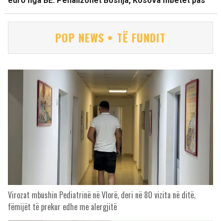
euro nga BE. Penalizohet Bosnja, Kosova mbetet pas
POP NEWS • TË FUNDIT
Virozat mbushin Pediatrinë në Vlorë, deri në 80 vizita në ditë,
fëmijët të prekur edhe me alergjitë