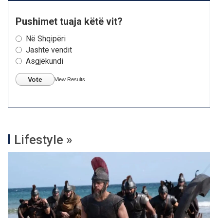
Pushimet tuaja këtë vit?
Në Shqipëri
Jashtë vendit
Asgjëkundi
Vote
View Results
Lifestyle »