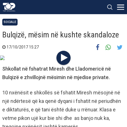
SOCIALE
Bulqizë, mësim në kushte skandaloze
17/10/2017 15:27
Shkollat në fshatrat Miresh dhe Lladomericë në
Bulqizë e zhvillojnë mësimin në mjedise private.
10 nxënësit e shkollës së fshatit Miresh mësojnë në
një ndërtesë që ka qenë dyqani i fshatit në periudhën
e diktaturës, e që tani është duke u rrënuar. Klasa e
vetme pikon ujë kur bie shi dhe as banjo nuk ka,
tregojne nxënësit jashtë kamerës.