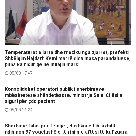
Temperaturat e larta dhe rreziku nga zjarret, prefekti
Shkëlqim Hajdari: Kemi marrë disa masa parandaluese,
puna ka nisur që në muajin mars
05/08 17:47
Konsolidohet operatori publik i shërbimeve
mbështetëse shëndetësore, ministrja Sala: Cilësi e
siguri për çdo pacient
05/08 11:24
Shërbime falas për fëmijët, Bashkia e Librazhdit
ndihmon 97 vogëlushë e të rinj me aftësi të kufizuara