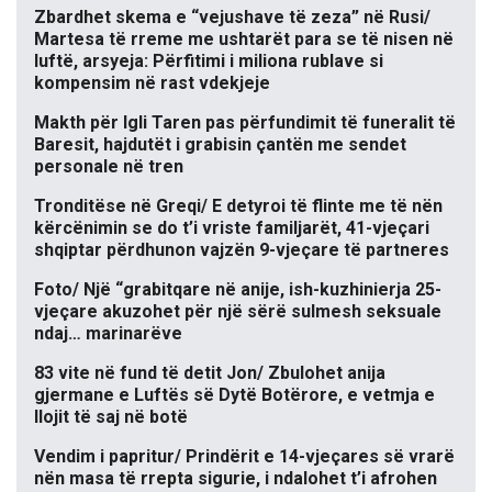
Zbardhet skema e “vejushave të zeza” në Rusi/
Martesa të rreme me ushtarët para se të nisen në
luftë, arsyeja: Përfitimi i miliona rublave si
kompensim në rast vdekjeje
Makth për Igli Taren pas përfundimit të funeralit të
Baresit, hajdutët i grabisin çantën me sendet
personale në tren
Tronditëse në Greqi/ E detyroi të flinte me të nën
kërcënimin se do t’i vriste familjarët, 41-vjeçari
shqiptar përdhunon vajzën 9-vjeçare të partneres
Foto/ Një “grabitqare në anije, ish-kuzhinierja 25-
vjeçare akuzohet për një sërë sulmesh seksuale
ndaj… marinarëve
83 vite në fund të detit Jon/ Zbulohet anija
gjermane e Luftës së Dytë Botërore, e vetmja e
llojit të saj në botë
Vendim i papritur/ Prindërit e 14-vjeçares së vrarë
nën masa të rrepta sigurie, i ndalohet t’i afrohen