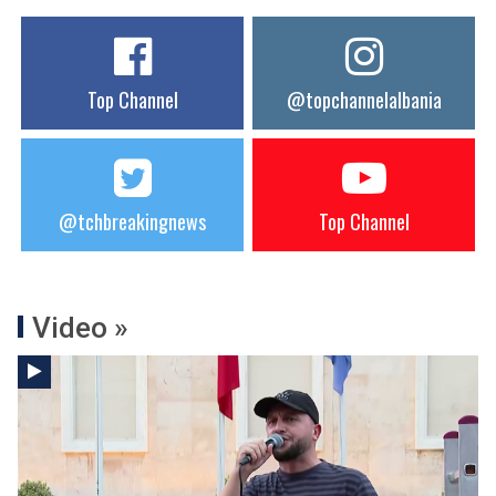
Top Channel
@topchannelalbania
@tchbreakingnews
Top Channel
Video »