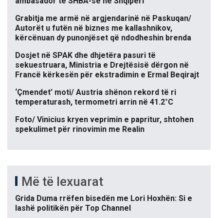
ambasador të SHBA-së në Shqipëri
Grabitja me armë në argjendarinë në Paskuqan/
Autorët u futën në biznes me kallashnikov,
kërcënuan dy punonjëset që ndodheshin brenda
Dosjet në SPAK dhe dhjetëra pasuri të
sekuestruara, Ministria e Drejtësisë dërgon në
Francë kërkesën për ekstradimin e Ermal Beqirajt
‘Çmendet’ moti/ Austria shënon rekord të ri
temperaturash, termometri arrin në 41.2°C
Foto/ Vinicius kryen veprimin e papritur, shtohen
spekulimet për rinovimin me Realin
Më të lexuarat
Grida Duma rrëfen bisedën me Lori Hoxhën: Si e
lashë politikën për Top Channel