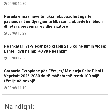
04/08 12:30
Parada e makinave të luksit ekspozohet nga të
pasionuarit në Gjergjan të Elbasanit, aktiviteti mbledh
dhjetëra pjesëmarrës dhe vizitorë
03/08 15:29
Peshkatari 71-vjeçar kap krapin 21.5 kg në lumin Vjosa:
Është i dyti në mbi 40 vite peshkim
03/08 12:56
Garancia Evropiane për Fëmijët/ Ministrja Sala: Plani i
Veprimit 2026-2030 do të mbështesë rreth 100 mijë
fëmijë në nevojë
03/08 11:19
Na ndiqni: