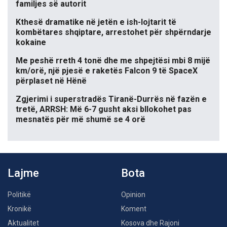
familjes së autorit
Kthesë dramatike në jetën e ish-lojtarit të
kombëtares shqiptare, arrestohet për shpërndarje
kokaine
Me peshë rreth 4 tonë dhe me shpejtësi mbi 8 mijë
km/orë, një pjesë e raketës Falcon 9 të SpaceX
përplaset në Hënë
Zgjerimi i superstradës Tiranë-Durrës në fazën e
tretë, ARRSH: Më 6-7 gusht aksi bllokohet pas
mesnatës për më shumë se 4 orë
Lajme
Bota
Politikë
Opinion
Kronikë
Koment
Aktualitet
Kosova dhe Rajoni