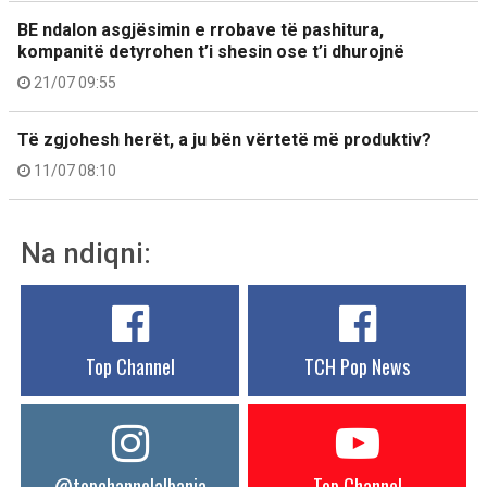
BE ndalon asgjësimin e rrobave të pashitura,
kompanitë detyrohen t’i shesin ose t’i dhurojnë
21/07 09:55
Të zgjohesh herët, a ju bën vërtetë më produktiv?
11/07 08:10
Na ndiqni:
Top Channel
TCH Pop News
@topchannelalbania
Top Channel