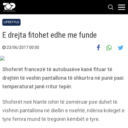
LIFESTYLE
E drejta fitohet edhe me funde
23/06/2017 00:00
Shoferët francezë të autobusëve kanë fituar të
drejtën të veshin pantallona të shkurtra në punë pasi
temperaturat janë rritur tepër.
Shoferët neë Nantë ishin të zemëruar pse duhet të
vishnin pantallona në diellin e nxehtë, ndërsa koleget e
tyre femra mund të tregonin këmbët e tyre.