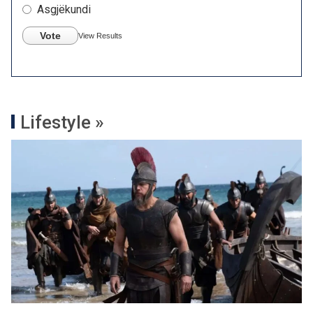
Asgjëkundi
Vote
View Results
Lifestyle »