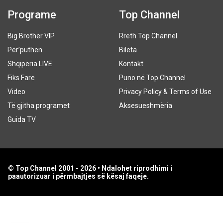
Programe
Top Channel
Big Brother VIP
Rreth Top Channel
Për’puthen
Bileta
Shqipëria LIVE
Kontakt
Fiks Fare
Puno në Top Channel
Video
Privacy Policy & Terms of Use
Të gjitha programet
Aksesueshmëria
Guida TV
© Top Channel 2001 - 2026 • Ndalohet riprodhimi i
paautorizuar i përmbajtjes së kësaj faqeje.