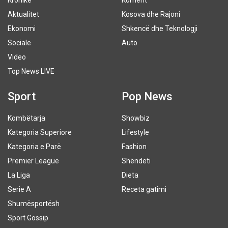
Kronikë
Koment
Aktualitet
Kosova dhe Rajoni
Ekonomi
Shkencë dhe Teknologji
Sociale
Auto
Video
Top News LIVE
Sport
Pop News
Kombëtarja
Showbiz
Kategoria Superiore
Lifestyle
Kategoria e Parë
Fashion
Premier League
Shëndeti
La Liga
Dieta
Serie A
Receta gatimi
Shumësportësh
Sport Gossip