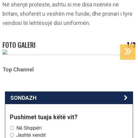
Në shenjë proteste, ashtu si me disa nxënës në
britani, shoferët u veshën me funde, dhe pronari i tyre
vendosi të lehtësojë disi uniformën.
FOTO GALERI
1/3
Top Channel
SONDAZH
Pushimet tuaja këtë vit?
Në Shqipëri
Jashtë vendit