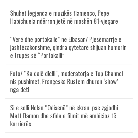
Shuhet legjenda e muzikës flamenco, Pepe
Habichuela ndërron jetë në moshën 81-vjeçare
“Verë dhe portokalle” në Elbasan/ Pjesëmarrje e
jashtëzakonshme, qindra qytetarë shijuan humorin
e trupës së “Portokalli”
Foto/ “Ka dalë dielli”, moderatorja e Top Channel
nis pushimet, Françeska Rustem dhuron ‘show’
nga deti
Si e solli Nolan “Odisenë” në ekran, pse zgjodhi
Matt Damon dhe sfida e filmit më ambicioz të
karrierës