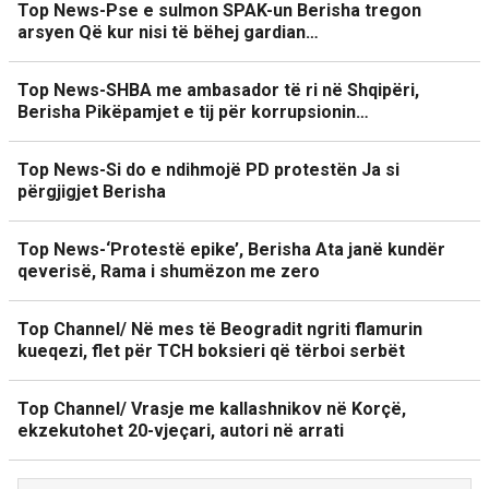
Top News-Pse e sulmon SPAK-un Berisha tregon
arsyen Që kur nisi të bëhej gardian…
Top News-SHBA me ambasador të ri në Shqipëri,
Berisha Pikëpamjet e tij për korrupsionin…
Top News-Si do e ndihmojë PD protestën Ja si
përgjigjet Berisha
Top News-‘Protestë epike’, Berisha Ata janë kundër
qeverisë, Rama i shumëzon me zero
Top Channel/ Në mes të Beogradit ngriti flamurin
kueqezi, flet për TCH boksieri që tërboi serbët
Top Channel/ Vrasje me kallashnikov në Korçë,
ekzekutohet 20-vjeçari, autori në arrati