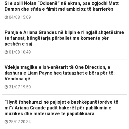
Si e solli Nolan “Odisenë” në ekran, pse zgjodhi Matt
Damon dhe sfida e filmit më ambicioz të karrierës
04/08 15:09
Pamja e Ariana Grandes në klipin e ri ngjall shqetësime
te fansat, këngëtarja përballet me komente për
peshën e saj
01/08 10:49
Vdekja tragjike e ish-anëtarit të One Direction, e
dashura e Liam Payne heq tatuazhet e bëra për të:
Vendosa që…
31/07 19:50
“Hynë fshehurazi në pajisjet e bashkëpunëtorëve të
mi”/ Ariana Grande padit hakerët për publikimin e
muzikës dhe materialeve të papublikuara
28/07 20:34