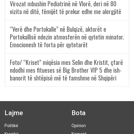
Virozat mbushin Pediatrinë në Vlorë, deri në 80
vizita në ditë, fëmijët të prekur edhe me alergjitë
“Verë dhe Portokalle” në Bulqizë, aktorët e
Portokallisë ndezin atmosferën në qytetin minator.
Emocionesh të forta për qytetarët
Foto/ “Kriset” miqësia mes Selin dhe Kristit, çfarë
ndodhi mes fitueses së Big Brother VIP 5 dhe ish-
banorit të shtëpisë më të famshme në Shqipëri
Lajme
Bota
Politikë
Opinion