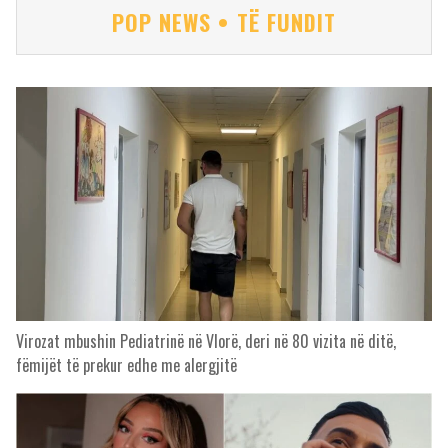
POP NEWS • TË FUNDIT
Virozat mbushin Pediatrinë në Vlorë, deri në 80 vizita në ditë,
fëmijët të prekur edhe me alergjitë