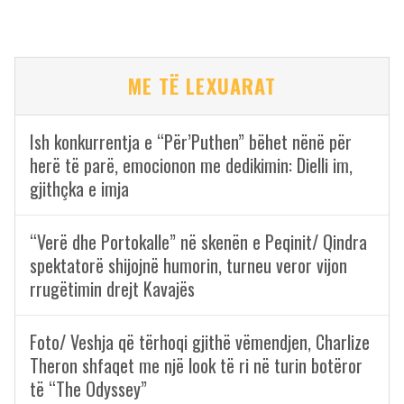
ME TË LEXUARAT
Ish konkurrentja e “Për’Puthen” bëhet nënë për
herë të parë, emocionon me dedikimin: Dielli im,
gjithçka e imja
“Verë dhe Portokalle” në skenën e Peqinit/ Qindra
spektatorë shijojnë humorin, turneu veror vijon
rrugëtimin drejt Kavajës
Foto/ Veshja që tërhoqi gjithë vëmendjen, Charlize
Theron shfaqet me një look të ri në turin botëror
të “The Odyssey”