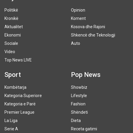
Politikë
Opinion
Kronikë
Koment
Aktualitet
Kosova dhe Rajoni
Ekonomi
Shkencë dhe Teknologji
Sociale
Auto
Video
Top News LIVE
Sport
Pop News
Kombëtarja
Showbiz
Kategoria Superiore
Lifestyle
Kategoria e Parë
Fashion
Premier League
Shëndeti
La Liga
Dieta
Serie A
Receta gatimi