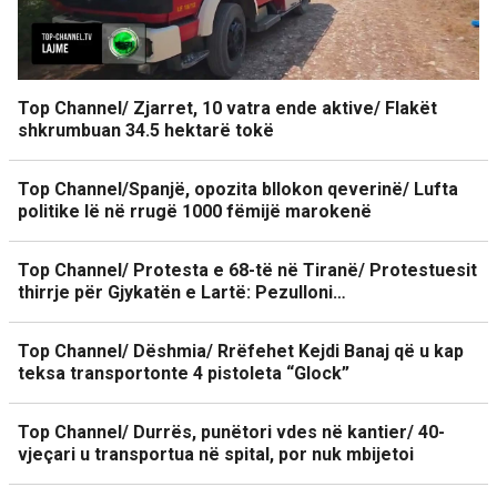
Top Channel/ Zjarret, 10 vatra ende aktive/ Flakët
shkrumbuan 34.5 hektarë tokë
Top Channel/Spanjë, opozita bllokon qeverinë/ Lufta
politike lë në rrugë 1000 fëmijë marokenë
Top Channel/ Protesta e 68-të në Tiranë/ Protestuesit
thirrje për Gjykatën e Lartë: Pezulloni…
Top Channel/ Dëshmia/ Rrëfehet Kejdi Banaj që u kap
teksa transportonte 4 pistoleta “Glock”
Top Channel/ Durrës, punëtori vdes në kantier/ 40-
vjeçari u transportua në spital, por nuk mbijetoi