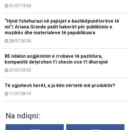
31/07 19:50
“Hynë fshehurazi në pajisjet e bashkëpunëtorëve të
mi”/ Ariana Grande padit hakerët për publikimin e
muzikës dhe materialeve të papublikuara
28/07 20:34
BE ndalon asgjësimin e rrobave të pashitura,
kompanitë detyrohen t’i shesin ose t’i dhurojnë
21/07 09:55
Të zgjohesh herët, a ju bën vërtetë më produktiv?
11/07 08:10
Na ndiqni: