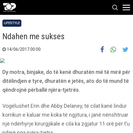
LIFESTYLE
Ndahen me sukses
14/06/2017 00:00
Dy motra, binjake, do të kenë dhuratën më të mirë për
ditëlindjen e tyre, dhuratën e jetës, ato do të mund të
qëndrojnë përballë njëra-tjetrës.
Vogëlushet Erin dhe Abby Delaney, të cilat kanë lindur
korrikun e kaluar me koka të ngjitura, i janë nënshtruar
një ndërhyrje kirurgjikale e cila ka zgjatur 11 orë për t’u
ndarë nga njëra-tjetra.