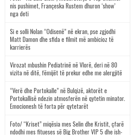
nis pushimet, Françeska Rustem dhuron ‘show’
nga deti
Si e solli Nolan “Odisenë” në ekran, pse zgjodhi
Matt Damon dhe sfida e filmit më ambicioz të
karrierës
Virozat mbushin Pediatrinë në Vlorë, deri në 80
vizita në ditë, fëmijët të prekur edhe me alergjitë
“Verë dhe Portokalle” në Bulqizë, aktorët e
Portokallisë ndezin atmosferën në qytetin minator.
Emocionesh të forta për qytetarët
Foto/ “Kriset” miqësia mes Selin dhe Kristit, çfarë
ndodhi mes fitueses së Big Brother VIP 5 dhe ish-