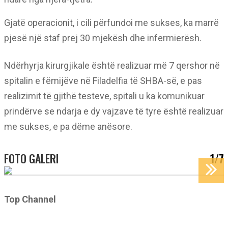
Gjatë operacionit, i cili përfundoi me sukses, ka marrë
pjesë një staf prej 30 mjekësh dhe infermierësh.
Ndërhyrja kirurgjikale është realizuar më 7 qershor në
spitalin e fëmijëve në Filadelfia të SHBA-së, e pas
realizimit të gjithë testeve, spitali u ka komunikuar
prindërve se ndarja e dy vajzave të tyre është realizuar
me sukses, e pa dëme anësore.
FOTO GALERI
1/7
Top Channel