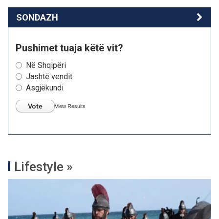
SONDAZH
Pushimet tuaja këtë vit?
Në Shqipëri
Jashtë vendit
Asgjëkundi
Vote
View Results
Lifestyle »