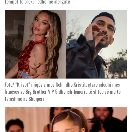
fëmijët të prekur edhe me alergjitë
Foto/ “Kriset” miqësia mes Selin dhe Kristit, çfarë ndodhi mes
fitueses së Big Brother VIP 5 dhe ish-banorit të shtëpisë më të
famshme në Shqipëri