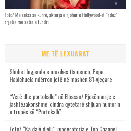
Foto/ Më seksi se kurrë, aktorja e njohur e Hollywood-it “ndez”
rrjetin me setin e fundit
ME TË LEXUARAT
Shuhet legjenda e muzikës flamenco, Pepe
Habichuela ndërron jetë në moshën 81-vjeçare
“Verë dhe portokalle” në Elbasan/ Pjesëmarrje e
jashtëzakonshme, qindra qytetarë shijuan humorin
e trupës së “Portokalli”
Foto/ “Ka dalë dielli”, moderatorja e Top Channel