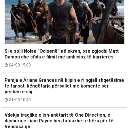
Si e solli Nolan “Odisenë” në ekran, pse zgjodhi Matt
Damon dhe sfida e filmit më ambicioz të karrierës
04/08 15:09
Pamja e Ariana Grandes në klipin e ri ngjall shqetësime
te fansat, këngëtarja përballet me komente për
peshën e saj
01/08 10:49
Vdekja tragjike e ish-anëtarit të One Direction, e
dashura e Liam Payne heq tatuazhet e bëra për të:
Vendosa që…