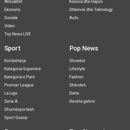
Aktualitet
Kosova dhe Rajoni
Ekonomi
Shkencë dhe Teknologji
Sociale
Auto
Video
Top News LIVE
Sport
Pop News
Kombëtarja
Showbiz
Kategoria Superiore
Lifestyle
Kategoria e Parë
Fashion
Premier League
Shëndeti
La Liga
Dieta
Serie A
Receta gatimi
Shumësportësh
Sport Gossip