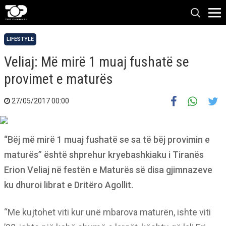
LIFESTYLE
Veliaj: Më mirë 1 muaj fushatë se
provimet e maturës
27/05/2017 00:00
“Bëj më mirë 1 muaj fushatë se sa të bëj provimin e
maturës” është shprehur kryebashkiaku i Tiranës
Erion Veliaj në festën e Maturës së disa gjimnazeve
ku dhuroi librat e Dritëro Agollit.
“Me kujtohet viti kur unë mbarova maturën, ishte viti