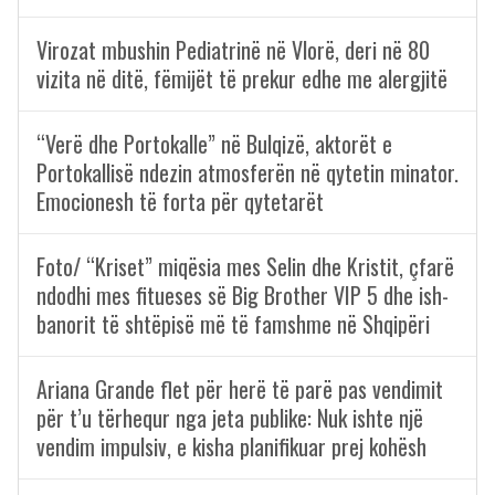
Virozat mbushin Pediatrinë në Vlorë, deri në 80
vizita në ditë, fëmijët të prekur edhe me alergjitë
“Verë dhe Portokalle” në Bulqizë, aktorët e
Portokallisë ndezin atmosferën në qytetin minator.
Emocionesh të forta për qytetarët
Foto/ “Kriset” miqësia mes Selin dhe Kristit, çfarë
ndodhi mes fitueses së Big Brother VIP 5 dhe ish-
banorit të shtëpisë më të famshme në Shqipëri
Ariana Grande flet për herë të parë pas vendimit
për t’u tërhequr nga jeta publike: Nuk ishte një
vendim impulsiv, e kisha planifikuar prej kohësh