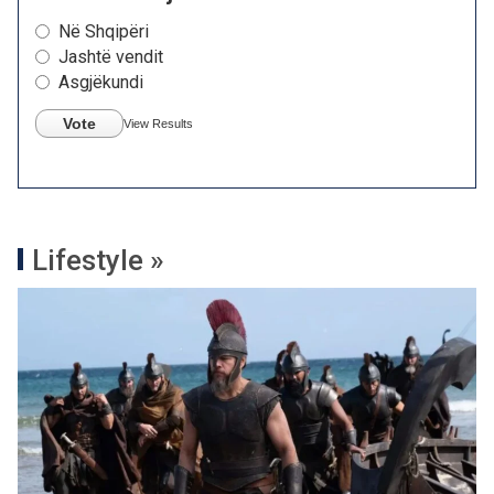
Në Shqipëri
Jashtë vendit
Asgjëkundi
Vote
View Results
Lifestyle »