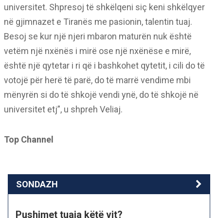
universitet. Shpresoj të shkëlqeni siç keni shkëlqyer
në gjimnazet e Tiranës me pasionin, talentin tuaj.
Besoj se kur një njeri mbaron maturën nuk është
vetëm një nxënës i mirë ose një nxënëse e mirë,
është një qytetar i ri që i bashkohet qytetit, i cili do të
votojë për herë të parë, do të marrë vendime mbi
mënyrën si do të shkojë vendi ynë, do të shkojë në
universitet etj”, u shpreh Veliaj.
Top Channel
SONDAZH
Pushimet tuaja këtë vit?