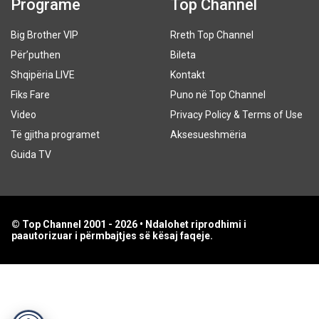
Programe
Top Channel
Big Brother VIP
Rreth Top Channel
Për’puthen
Bileta
Shqipëria LIVE
Kontakt
Fiks Fare
Puno në Top Channel
Video
Privacy Policy & Terms of Use
Të gjitha programet
Aksesueshmëria
Guida TV
© Top Channel 2001 - 2026 • Ndalohet riprodhimi i
paautorizuar i përmbajtjes së kësaj faqeje.