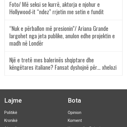
Foto/ Më seksi se kurrë, aktorja e njohur e
Hollywood-it “ndez” rrjetin me setin e fundit
“Nuk e përballon më presionin”/ Ariana Grande
largohet nga jeta publike, anulon edhe projektin e
madh në Londër
Një e tretë mes balerinës shqiptare dhe
këngëtares italiane? Fansat dyshojnë për… xhelozi
Lajme
Bota
Politikë
Opinion
Kronikë
Koment