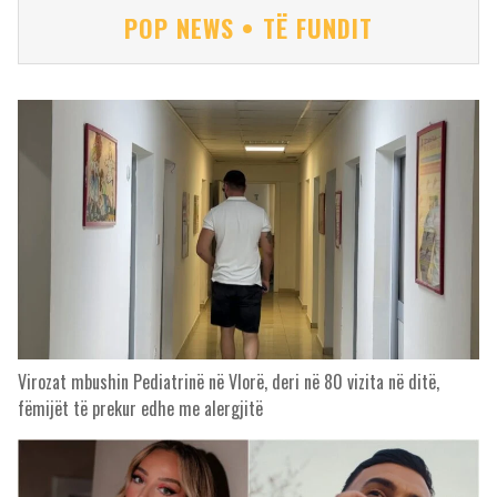
POP NEWS • TË FUNDIT
Virozat mbushin Pediatrinë në Vlorë, deri në 80 vizita në ditë,
fëmijët të prekur edhe me alergjitë