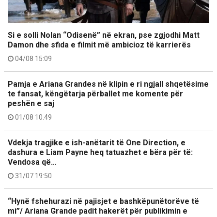
Si e solli Nolan “Odisenë” në ekran, pse zgjodhi Matt
Damon dhe sfida e filmit më ambicioz të karrierës
04/08 15:09
Pamja e Ariana Grandes në klipin e ri ngjall shqetësime
te fansat, këngëtarja përballet me komente për
peshën e saj
01/08 10:49
Vdekja tragjike e ish-anëtarit të One Direction, e
dashura e Liam Payne heq tatuazhet e bëra për të:
Vendosa që…
31/07 19:50
“Hynë fshehurazi në pajisjet e bashkëpunëtorëve të
mi”/ Ariana Grande padit hakerët për publikimin e