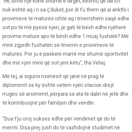
’98, ishte një kohë shumë e largët, kështu që lali Eri
nuk është aq i ri sa ç’duket, por di t’u them që ai ankthi i
provimeve të maturës ishte aq i tmerrshëm saqë edhe
sot po të më pyesë njeri, je gati të bësh edhe njëherë
provime mature apo të bësh edhe 1 muaj fushatë? Më
mirë zgjedh fushatën se tmerrin e provimeve të
maturës. Por ju e paskeni marrë me shumë sportivitet
dhe më vjen mirë që sot jeni këtu”, tha Veliaj.
Më tej, ai siguroi nxënësit që janë në prag të
diplomimit se ky është vetëm njëri stacion drejt
rrugës së arsimimit, përpara se ata të dalin në jetë dhe
të kontribuojnë për familjen dhe vendin.
“Dua t’ju uroj sukses edhe për vendimet që do të
merrni. Disa prej jush do të vazhdojnë studimet në