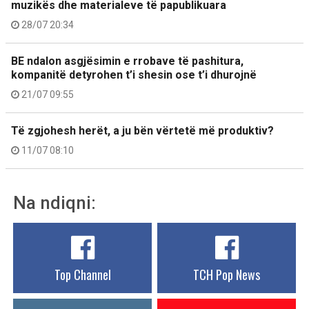
muzikës dhe materialeve të papublikuara
28/07 20:34
BE ndalon asgjësimin e rrobave të pashitura,
kompanitë detyrohen t’i shesin ose t’i dhurojnë
21/07 09:55
Të zgjohesh herët, a ju bën vërtetë më produktiv?
11/07 08:10
Na ndiqni:
Top Channel
TCH Pop News