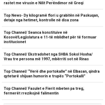
rastet me virusin e Nilit Perëndimor në Greqi
Top News- Dy kilogramë flori u grabitën në Paskuqan,
detaje nga hetimet, kontrolle në disa zona
Top Channel/ Seanca konstituive në
Kosovë!Legjislatura e 11-të mblidhet për të formuar
institucionet
Top Channel/ Ekstradohet nga SHBA Sokol Hoxha/
Vrau tre persona më 1997, mbërriti sot në Rinas
Top Channel/ “Verë dhe portokalle” në Elbasan, qindra
qytetarë shijuan humorin e trupës “Portokalli”
Top Channel/ Fasulet e Fierit mbeten pa treg,
fermerët rrezikojnë falimentin