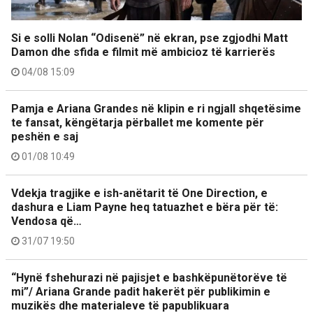
Si e solli Nolan “Odisenë” në ekran, pse zgjodhi Matt
Damon dhe sfida e filmit më ambicioz të karrierës
04/08 15:09
Pamja e Ariana Grandes në klipin e ri ngjall shqetësime
te fansat, këngëtarja përballet me komente për
peshën e saj
01/08 10:49
Vdekja tragjike e ish-anëtarit të One Direction, e
dashura e Liam Payne heq tatuazhet e bëra për të:
Vendosa që…
31/07 19:50
“Hynë fshehurazi në pajisjet e bashkëpunëtorëve të
mi”/ Ariana Grande padit hakerët për publikimin e
muzikës dhe materialeve të papublikuara