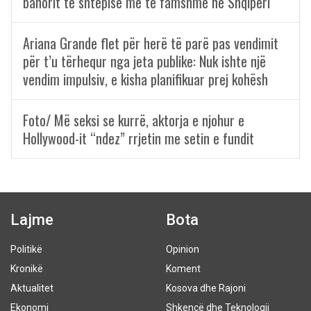
banorit të shtëpisë më të famshme në Shqipëri
Ariana Grande flet për herë të parë pas vendimit
për t’u tërhequr nga jeta publike: Nuk ishte një
vendim impulsiv, e kisha planifikuar prej kohësh
Foto/ Më seksi se kurrë, aktorja e njohur e
Hollywood-it “ndez” rrjetin me setin e fundit
Lajme
Bota
Politikë
Opinion
Kronikë
Koment
Aktualitet
Kosova dhe Rajoni
Ekonomi
Shkencë dhe Teknologji