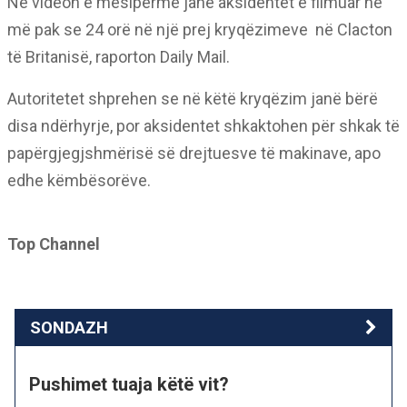
Në videon e mësipërme janë aksidentet e filmuar në
më pak se 24 orë në një prej kryqëzimeve në Clacton
të Britanisë, raporton Daily Mail.
Autoritetet shprehen se në këtë kryqëzim janë bërë
disa ndërhyrje, por aksidentet shkaktohen për shkak të
papërgjegjshmërisë së drejtuesve të makinave, apo
edhe këmbësorëve.
Top Channel
SONDAZH
Pushimet tuaja këtë vit?