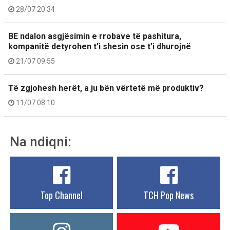
28/07 20:34
BE ndalon asgjësimin e rrobave të pashitura,
kompanitë detyrohen t’i shesin ose t’i dhurojnë
21/07 09:55
Të zgjohesh herët, a ju bën vërtetë më produktiv?
11/07 08:10
Na ndiqni:
Top Channel
TCH Pop News