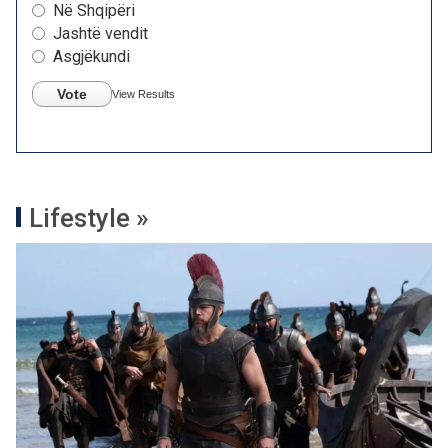
Në Shqipëri
Jashtë vendit
Asgjëkundi
Vote
View Results
Lifestyle »