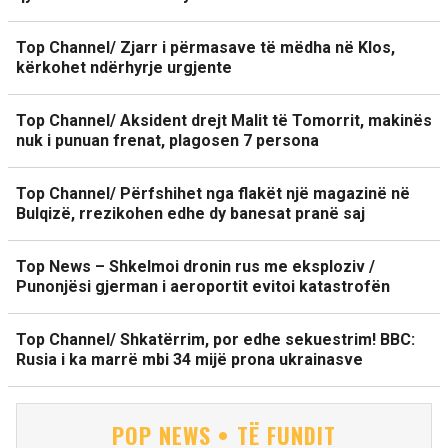
Top Channel/ Zjarr i përmasave të mëdha në Klos,
kërkohet ndërhyrje urgjente
Top Channel/ Aksident drejt Malit të Tomorrit, makinës
nuk i punuan frenat, plagosen 7 persona
Top Channel/ Përfshihet nga flakët një magazinë në
Bulqizë, rrezikohen edhe dy banesat pranë saj
Top News – Shkelmoi dronin rus me eksploziv /
Punonjësi gjerman i aeroportit evitoi katastrofën
Top Channel/ Shkatërrim, por edhe sekuestrim! BBC:
Rusia i ka marrë mbi 34 mijë prona ukrainasve
POP NEWS • TË FUNDIT