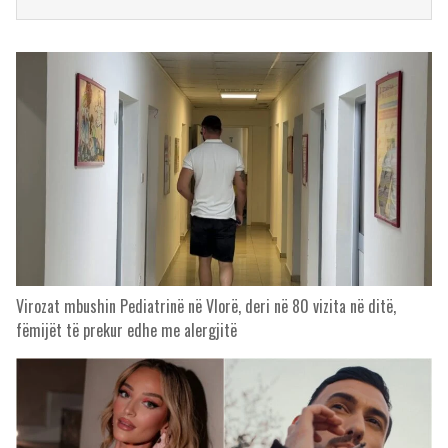
Virozat mbushin Pediatrinë në Vlorë, deri në 80 vizita në ditë,
fëmijët të prekur edhe me alergjitë