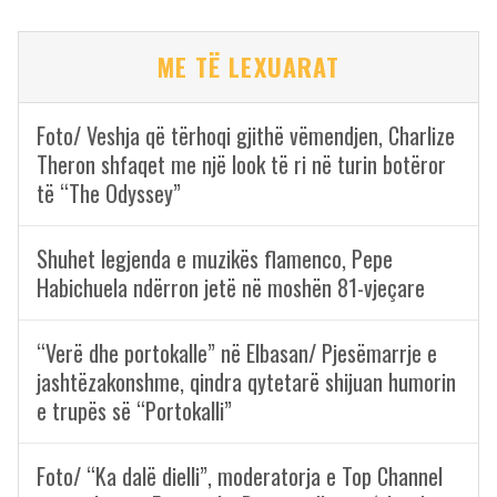
ME TË LEXUARAT
Foto/ Veshja që tërhoqi gjithë vëmendjen, Charlize
Theron shfaqet me një look të ri në turin botëror
të “The Odyssey”
Shuhet legjenda e muzikës flamenco, Pepe
Habichuela ndërron jetë në moshën 81-vjeçare
“Verë dhe portokalle” në Elbasan/ Pjesëmarrje e
jashtëzakonshme, qindra qytetarë shijuan humorin
e trupës së “Portokalli”
Foto/ “Ka dalë dielli”, moderatorja e Top Channel