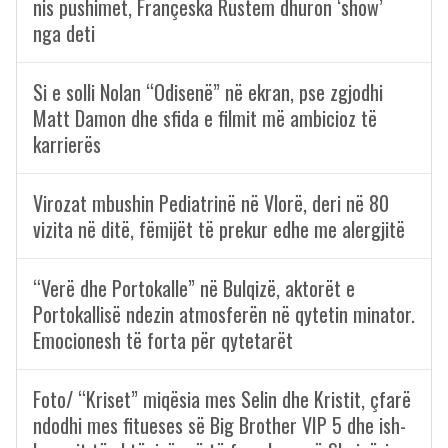
nis pushimet, Françeska Rustem dhuron ‘show’
nga deti
Si e solli Nolan “Odisenë” në ekran, pse zgjodhi
Matt Damon dhe sfida e filmit më ambicioz të
karrierës
Virozat mbushin Pediatrinë në Vlorë, deri në 80
vizita në ditë, fëmijët të prekur edhe me alergjitë
“Verë dhe Portokalle” në Bulqizë, aktorët e
Portokallisë ndezin atmosferën në qytetin minator.
Emocionesh të forta për qytetarët
Foto/ “Kriset” miqësia mes Selin dhe Kristit, çfarë
ndodhi mes fitueses së Big Brother VIP 5 dhe ish-