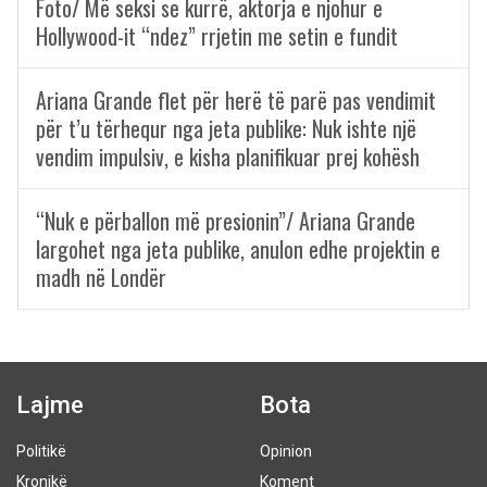
Foto/ Më seksi se kurrë, aktorja e njohur e
Hollywood-it “ndez” rrjetin me setin e fundit
Ariana Grande flet për herë të parë pas vendimit
për t’u tërhequr nga jeta publike: Nuk ishte një
vendim impulsiv, e kisha planifikuar prej kohësh
“Nuk e përballon më presionin”/ Ariana Grande
largohet nga jeta publike, anulon edhe projektin e
madh në Londër
Lajme
Bota
Politikë
Opinion
Kronikë
Koment