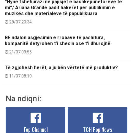
“Hynë fshehurazi në pajisjet e bashkëpunëtorëve të
mi”/ Ariana Grande padit hakerët për publikimin e
muzikës dhe materialeve të papublikuara
28/07 20:34
BE ndalon asgjësimin e rrobave të pashitura,
kompanitë detyrohen t’i shesin ose t’i dhurojnë
21/07 09:55
Të zgjohesh herët, a ju bën vërtetë më produktiv?
11/07 08:10
Na ndiqni:
Top Channel
TCH Pop News