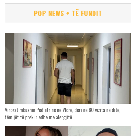
POP NEWS • TË FUNDIT
Virozat mbushin Pediatrinë në Vlorë, deri në 80 vizita në ditë,
fëmijët të prekur edhe me alergjitë