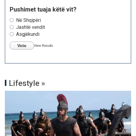
Pushimet tuaja këtë vit?
Në Shqipëri
Jashtë vendit
Asgjëkundi
Vote
View Results
Lifestyle »