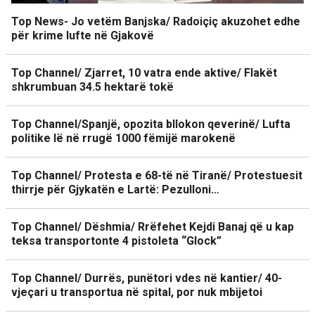
Top News- Jo vetëm Banjska/ Radoiçiç akuzohet edhe
për krime lufte në Gjakovë
Top Channel/ Zjarret, 10 vatra ende aktive/ Flakët
shkrumbuan 34.5 hektarë tokë
Top Channel/Spanjë, opozita bllokon qeverinë/ Lufta
politike lë në rrugë 1000 fëmijë marokenë
Top Channel/ Protesta e 68-të në Tiranë/ Protestuesit
thirrje për Gjykatën e Lartë: Pezulloni…
Top Channel/ Dëshmia/ Rrëfehet Kejdi Banaj që u kap
teksa transportonte 4 pistoleta “Glock”
Top Channel/ Durrës, punëtori vdes në kantier/ 40-
vjeçari u transportua në spital, por nuk mbijetoi