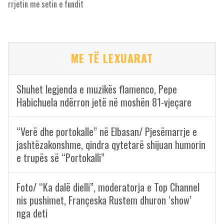
rrjetin me setin e fundit
ME TË LEXUARAT
Shuhet legjenda e muzikës flamenco, Pepe
Habichuela ndërron jetë në moshën 81-vjeçare
“Verë dhe portokalle” në Elbasan/ Pjesëmarrje e
jashtëzakonshme, qindra qytetarë shijuan humorin
e trupës së “Portokalli”
Foto/ “Ka dalë dielli”, moderatorja e Top Channel
nis pushimet, Françeska Rustem dhuron ‘show’
nga deti