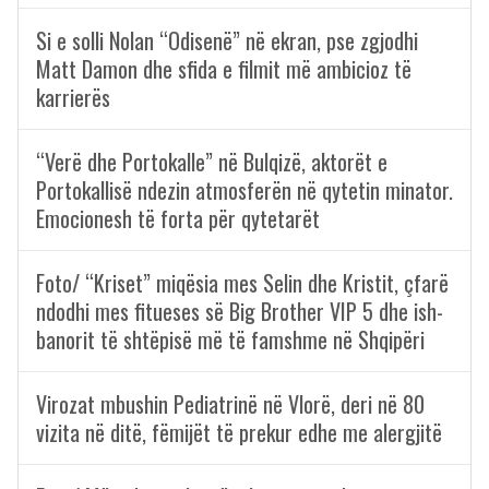
Si e solli Nolan “Odisenë” në ekran, pse zgjodhi
Matt Damon dhe sfida e filmit më ambicioz të
karrierës
“Verë dhe Portokalle” në Bulqizë, aktorët e
Portokallisë ndezin atmosferën në qytetin minator.
Emocionesh të forta për qytetarët
Foto/ “Kriset” miqësia mes Selin dhe Kristit, çfarë
ndodhi mes fitueses së Big Brother VIP 5 dhe ish-
banorit të shtëpisë më të famshme në Shqipëri
Virozat mbushin Pediatrinë në Vlorë, deri në 80
vizita në ditë, fëmijët të prekur edhe me alergjitë