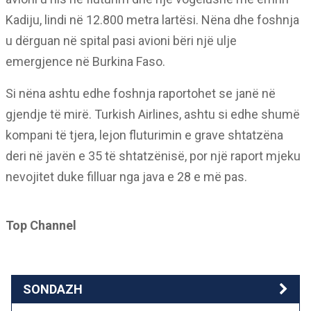
Kadiju, lindi në 12.800 metra lartësi. Nëna dhe foshnja
u dërguan në spital pasi avioni bëri një ulje
emergjence në Burkina Faso.
Si nëna ashtu edhe foshnja raportohet se janë në
gjendje të mirë. Turkish Airlines, ashtu si edhe shumë
kompani të tjera, lejon fluturimin e grave shtatzëna
deri në javën e 35 të shtatzënisë, por një raport mjeku
nevojitet duke filluar nga java e 28 e më pas.
Top Channel
SONDAZH