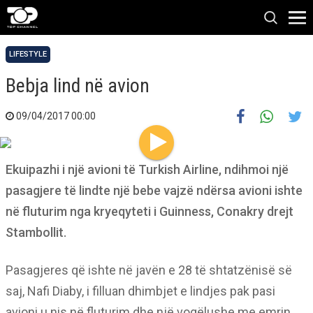
LIFESTYLE
Bebja lind në avion
09/04/2017 00:00
Ekuipazhi i një avioni të Turkish Airline, ndihmoi një
pasagjere të lindte një bebe vajzë ndërsa avioni ishte
në fluturim nga kryeqyteti i Guinness, Conakry drejt
Stambollit.
Pasagjeres që ishte në javën e 28 të shtatzënisë së
saj, Nafi Diaby, i filluan dhimbjet e lindjes pak pasi
avioni u nis në fluturim dhe një vogëlushe me emrin