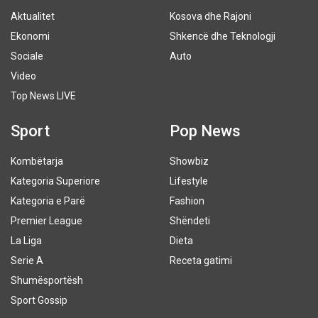
Aktualitet
Kosova dhe Rajoni
Ekonomi
Shkencë dhe Teknologji
Sociale
Auto
Video
Top News LIVE
Sport
Pop News
Kombëtarja
Showbiz
Kategoria Superiore
Lifestyle
Kategoria e Parë
Fashion
Premier League
Shëndeti
La Liga
Dieta
Serie A
Receta gatimi
Shumësportësh
Sport Gossip