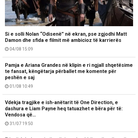
Si e solli Nolan “Odisenë” në ekran, pse zgjodhi Matt
Damon dhe sfida e filmit më ambicioz të karrierës
04/08 15:09
Pamja e Ariana Grandes në klipin e ri ngjall shqetësime
te fansat, këngëtarja përballet me komente për
peshën e saj
01/08 10:49
Vdekja tragjike e ish-anëtarit të One Direction, e
dashura e Liam Payne heq tatuazhet e bëra për të:
Vendosa që…
31/07 19:50