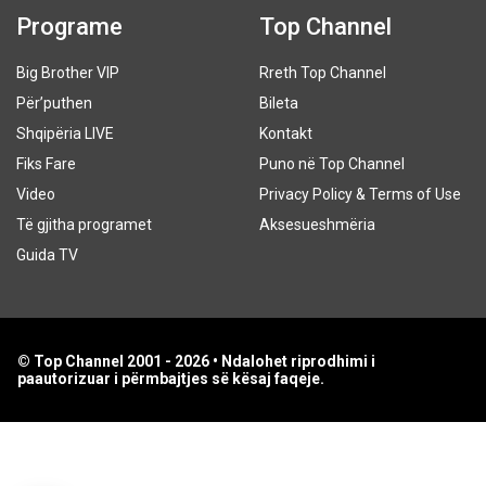
Programe
Top Channel
Big Brother VIP
Rreth Top Channel
Për’puthen
Bileta
Shqipëria LIVE
Kontakt
Fiks Fare
Puno në Top Channel
Video
Privacy Policy & Terms of Use
Të gjitha programet
Aksesueshmëria
Guida TV
© Top Channel 2001 - 2026 • Ndalohet riprodhimi i
paautorizuar i përmbajtjes së kësaj faqeje.