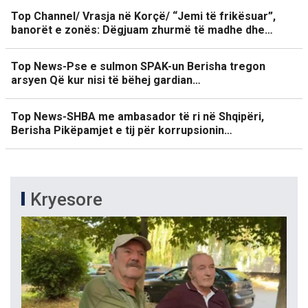
Top Channel/ Vrasja në Korçë/ “Jemi të frikësuar”,
banorët e zonës: Dëgjuam zhurmë të madhe dhe…
Top News-Pse e sulmon SPAK-un Berisha tregon
arsyen Që kur nisi të bëhej gardian…
Top News-SHBA me ambasador të ri në Shqipëri,
Berisha Pikëpamjet e tij për korrupsionin…
Kryesore