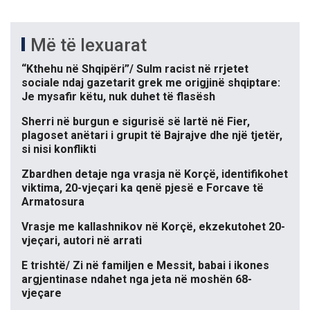
Më të lexuarat
“Kthehu në Shqipëri”/ Sulm racist në rrjetet
sociale ndaj gazetarit grek me origjinë shqiptare:
Je mysafir këtu, nuk duhet të flasësh
Sherri në burgun e sigurisë së lartë në Fier,
plagoset anëtari i grupit të Bajrajve dhe një tjetër,
si nisi konflikti
Zbardhen detaje nga vrasja në Korçë, identifikohet
viktima, 20-vjeçari ka qenë pjesë e Forcave të
Armatosura
Vrasje me kallashnikov në Korçë, ekzekutohet 20-
vjeçari, autori në arrati
E trishtë/ Zi në familjen e Messit, babai i ikones
argjentinase ndahet nga jeta në moshën 68-
vjeçare