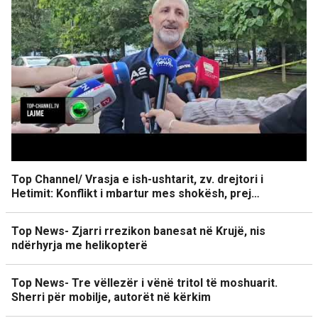
Top Channel/ Vrasja e ish-ushtarit, zv. drejtori i
Hetimit: Konflikt i mbartur mes shokësh, prej…
Top News- Zjarri rrezikon banesat në Krujë, nis
ndërhyrja me helikopterë
Top News- Tre vëllezër i vënë tritol të moshuarit.
Sherri për mobilje, autorët në kërkim