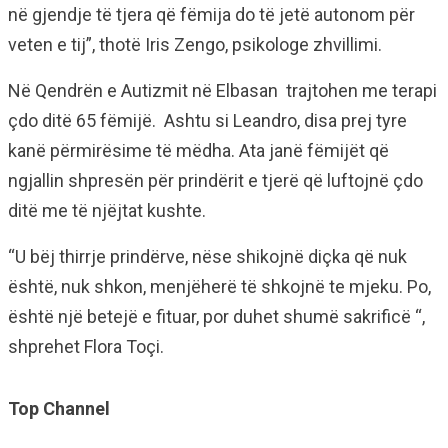
në gjendje të tjera që fëmija do të jetë autonom për
veten e tij”, thotë Iris Zengo, psikologe zhvillimi.
Në Qendrën e Autizmit në Elbasan trajtohen me terapi
çdo ditë 65 fëmijë. Ashtu si Leandro, disa prej tyre
kanë përmirësime të mëdha. Ata janë fëmijët që
ngjallin shpresën për prindërit e tjerë që luftojnë çdo
ditë me të njëjtat kushte.
“U bëj thirrje prindërve, nëse shikojnë diçka që nuk
është, nuk shkon, menjëherë të shkojnë te mjeku. Po,
është një betejë e fituar, por duhet shumë sakrificë “,
shprehet Flora Toçi.
Top Channel