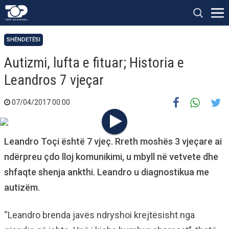
SHËNDETËSI
Autizmi, lufta e fituar; Historia e
Leandros 7 vjeçar
07/04/2017 00:00
Leandro Toçi është 7 vjeç. Rreth moshës 3 vjeçare ai
ndërpreu çdo lloj komunikimi, u mbyll në vetvete dhe
shfaqte shenja ankthi. Leandro u diagnostikua me
autizëm.
“Leandro brenda javës ndryshoi krejtësisht nga