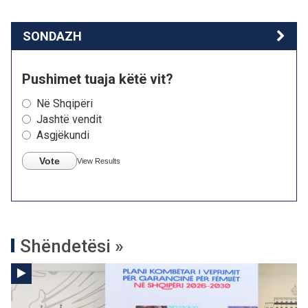
SONDAZH
Pushimet tuaja këtë vit?
Në Shqipëri
Jashtë vendit
Asgjëkundi
Vote
View Results
Shëndetësi »