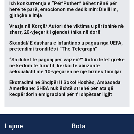
Ish konkurrentja e “Për’Puthen” bëhet nënë për
herë të parë, emocionon me dedikimin: Dielli im,
gjithçka e imja
Vrasja në Korçë/ Autori dhe viktima u përfshinë në
sherr, 20-vjeçarit i gjendet thika në dorë
Skandal/ E dashura e Infantinos u pagua nga UEFA,
pretendimi tronditës i “The Telegraph”
“Sa duhet të paguaj për vajzën?” Autoritetet greke
në kërkim të turistit, kërkoi të abuzonte
seksualisht me 10-vjeçaren në një biznes familjar
Ekstradimi në Shqipëri i Sokol Hoxhës, Ambasada
Amerikane: SHBA nuk është strehë për ata që
keqpërdorin emigracioni për t’i shpëtuar ligjit
Lajme
Bota