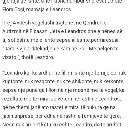
gjendja që ishte. Unë i kisha humbur shpresat”, thotë
Flora Toçi, mamaja e Leandros.
Prej 4 vitesh vogëlushi trajtohet në Qendrën e
Autizmit në Elbasan. Jeta e Leandros dhe e nënës së
tij sot është më e lehtë sepse ai është përmirësuar.
“Jam 7 vjeç, ditëlindjen e kam në Prill. Më pëlqen të
vizatoj”, thotë Leandro.
“Leandro kur ka ardhur në fillim ishte një fëmijë që nuk
kuptonte, nuk reagonte, nuk të shikonte, nuk kërkonte,
sepse një punë që fillon në një moshë më të vogël, ka
rezultate më të mira. Jo vetëm në rastin e Leandros,
që ne themi janë ato rastet e mira, të bukura që na
japin shpresë, por edhe në rastin e fëmijëve të tjerë.
Nëse nuk arrihet këtu ku është Leandro, do të arrihet