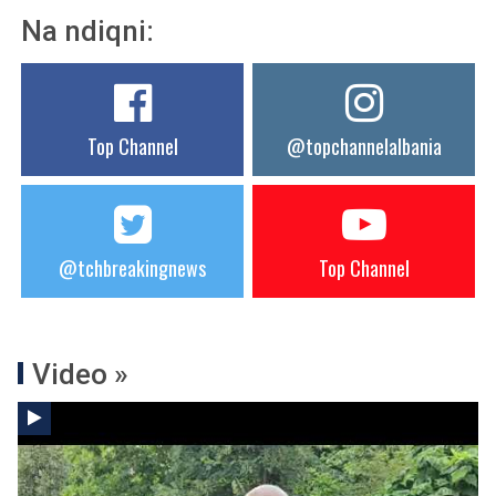
Na ndiqni:
Top Channel
@topchannelalbania
@tchbreakingnews
Top Channel
Video »