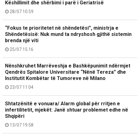
Këshillimit dhe shërbimi i parë i Geriatrisë
28/07 10:59
“Fokus te prioritetet në shëndetësi”, ministrja e
Shëndetësisë: Nuk mund ta ndryshosh gjithë sistemin
brenda një viti
25/07 15:16
Nënshkruhet Marrëveshja e Bashkëpunimit ndërmjet
Qendrës Spitalore Universitare “Nënë Tereza” dhe
Institutit Kombëtar të Tumoreve në Milano
23/07 11:04
Shtatzënitë e vonuara/ Alarm global për rritjen e
infertilitetit, mjekët: Janë shtuar problemet edhe në
Shqipëri
13/07 19:58