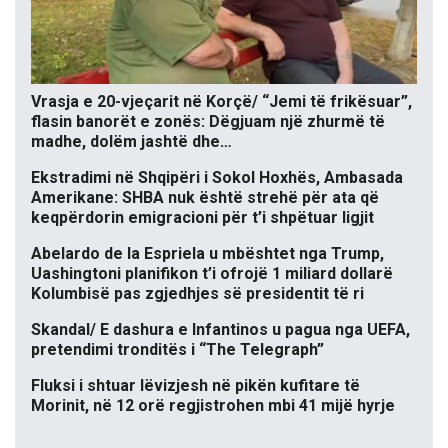
Vrasja e 20-vjeçarit në Korçë/ “Jemi të frikësuar”,
flasin banorët e zonës: Dëgjuam një zhurmë të
madhe, dolëm jashtë dhe…
Ekstradimi në Shqipëri i Sokol Hoxhës, Ambasada
Amerikane: SHBA nuk është strehë për ata që
keqpërdorin emigracioni për t’i shpëtuar ligjit
Abelardo de la Espriela u mbështet nga Trump,
Uashingtoni planifikon t’i ofrojë 1 miliard dollarë
Kolumbisë pas zgjedhjes së presidentit të ri
Skandal/ E dashura e Infantinos u pagua nga UEFA,
pretendimi tronditës i “The Telegraph”
Fluksi i shtuar lëvizjesh në pikën kufitare të
Morinit, në 12 orë regjistrohen mbi 41 mijë hyrje