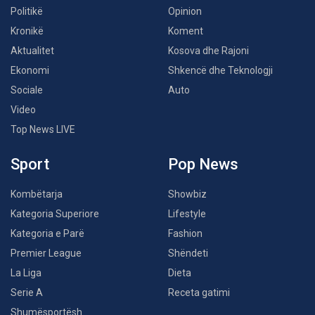
Politikë
Opinion
Kronikë
Koment
Aktualitet
Kosova dhe Rajoni
Ekonomi
Shkencë dhe Teknologji
Sociale
Auto
Video
Top News LIVE
Sport
Pop News
Kombëtarja
Showbiz
Kategoria Superiore
Lifestyle
Kategoria e Parë
Fashion
Premier League
Shëndeti
La Liga
Dieta
Serie A
Receta gatimi
Shumësportësh