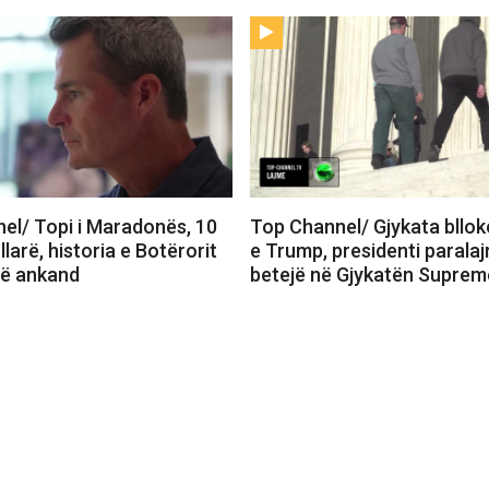
el/ Topi i Maradonës, 10
Top Channel/ Gjykata bllok
llarë, historia e Botërorit
e Trump, presidenti parala
në ankand
betejë në Gjykatën Suprem