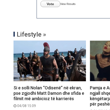
Vote
View Results
Lifestyle »
Si e solli Nolan “Odisenë” në ekran,
Pamja e Ar
pse zgjodhi Matt Damon dhe sfida e
ngjall shq
filmit më ambicioz të karrierës
këngëtarj
për peshë
04/08 15:09