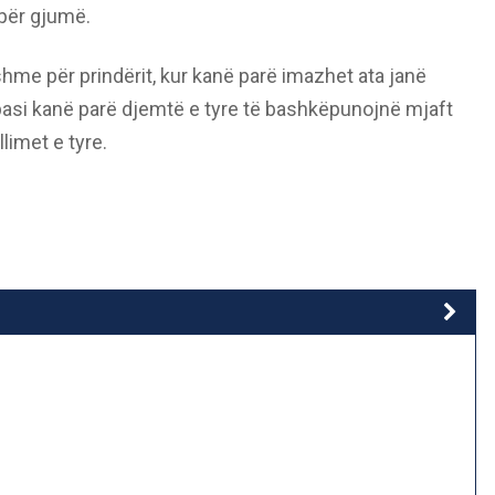
për gjumë.
me për prindërit, kur kanë parë imazhet ata janë
i kanë parë djemtë e tyre të bashkëpunojnë mjaft
llimet e tyre.