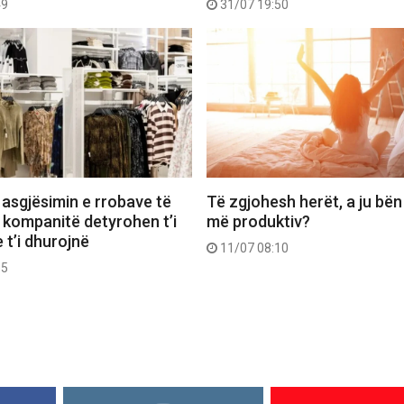
49
31/07 19:50
 asgjësimin e rrobave të
Të zgjohesh herët, a ju bën
 kompanitë detyrohen t’i
më produktiv?
 t’i dhurojnë
11/07 08:10
55