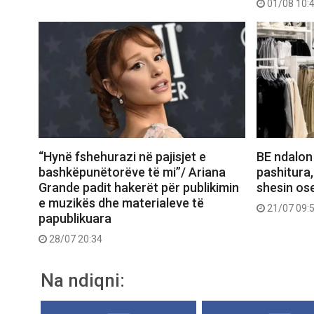
01/08 10:
“Hynë fshehurazi në pajisjet e
BE ndalon
bashkëpunëtorëve të mi”/ Ariana
pashitura,
Grande padit hakerët për publikimin
shesin ose
e muzikës dhe materialeve të
21/07 09:
papublikuara
28/07 20:34
Na ndiqni: