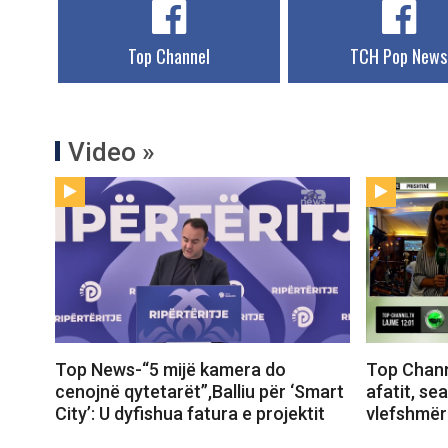
Top Channel
TCH Pop News
Video »
Top News-“5 mijë kamera do
Top Chann
cenojnë qytetarët”,Balliu për ‘Smart
afatit, se
City’: U dyfishua fatura e projektit
vlefshmër