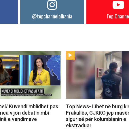
@topchannelalbania
Top Channe
el/ Kuvendi mblidhet pas
Top News- Lihet në burg kim
anca vijon debatin mbi
Frakullës, GJKKO jep masë
inë e vendimeve
sigurisë për kolumbianin e
ekstraduar