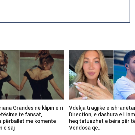
iana Grandes në klipin e ri
Vdekja tragjike e ish-anëta
etësime te fansat,
Direction, e dashura e Lia
a përballet me komente
heq tatuazhet e bëra për të
n e saj
Vendosa që…