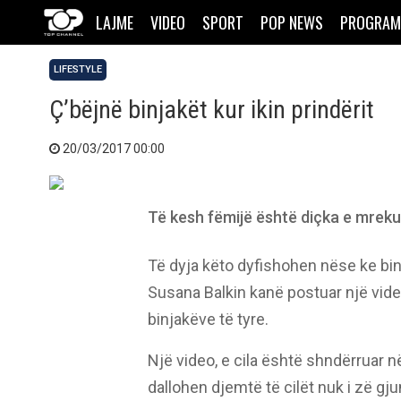
LAJME
VIDEO
SPORT
POP NEWS
PROGRAM
LIFESTYLE
Ç’bëjnë binjakët kur ikin prindërit
20/03/2017 00:00
Të kesh fëmijë është diçka e mreku
Të dyja këto dyfishohen nëse ke bin
Susana Balkin kanë postuar një vid
binjakëve të tyre.
Një video, e cila është shndërruar n
dallohen djemtë të cilët nuk i zë g