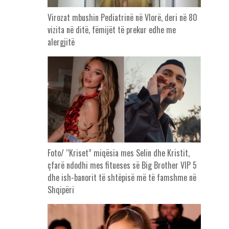
Virozat mbushin Pediatrinë në Vlorë, deri në 80
vizita në ditë, fëmijët të prekur edhe me
alergjitë
Foto/ “Kriset” miqësia mes Selin dhe Kristit,
çfarë ndodhi mes fitueses së Big Brother VIP 5
dhe ish-banorit të shtëpisë më të famshme në
Shqipëri