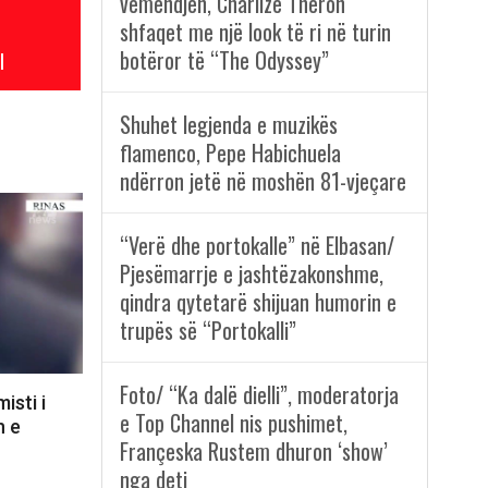
vëmendjen, Charlize Theron
shfaqet me një look të ri në turin
botëror të “The Odyssey”
l
Shuhet legjenda e muzikës
flamenco, Pepe Habichuela
ndërron jetë në moshën 81-vjeçare
“Verë dhe portokalle” në Elbasan/
Pjesëmarrje e jashtëzakonshme,
qindra qytetarë shijuan humorin e
trupës së “Portokalli”
Foto/ “Ka dalë dielli”, moderatorja
isti i
e Top Channel nis pushimet,
n e
Françeska Rustem dhuron ‘show’
nga deti