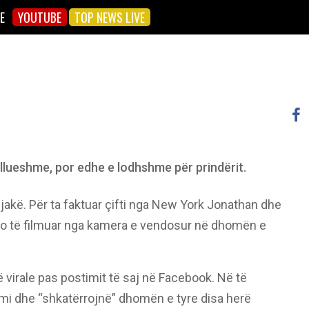
E
YOUTUBE
TOP NEWS LIVE
llueshme, por edhe e lodhshme për prindërit.
jakë. Për ta faktuar çifti nga New York Jonathan dhe
eo të filmuar nga kamera e vendosur në dhomën e
ë virale pas postimit të saj në Facebook. Në të
jumi dhe “shkatërrojnë” dhomën e tyre disa herë