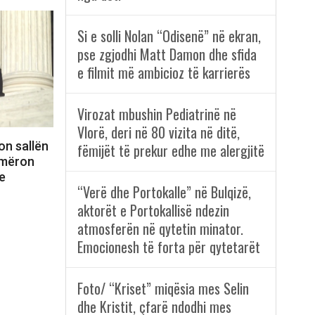
Si e solli Nolan “Odisenë” në ekran,
pse zgjodhi Matt Damon dhe sfida
e filmit më ambicioz të karrierës
Virozat mbushin Pediatrinë në
Vlorë, deri në 80 vizita në ditë,
on sallën
fëmijët të prekur edhe me alergjitë
jmëron
e
“Verë dhe Portokalle” në Bulqizë,
aktorët e Portokallisë ndezin
atmosferën në qytetin minator.
Emocionesh të forta për qytetarët
Foto/ “Kriset” miqësia mes Selin
dhe Kristit, çfarë ndodhi mes