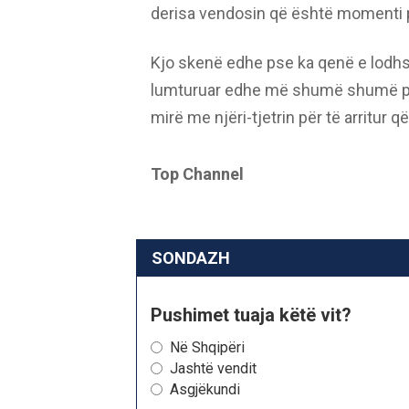
derisa vendosin që është momenti 
Kjo skenë edhe pse ka qenë e lodhsh
lumturuar edhe më shumë shumë pas
mirë me njëri-tjetrin për të arritur që
Top Channel
SONDAZH
Pushimet tuaja këtë vit?
Në Shqipëri
Jashtë vendit
Asgjëkundi