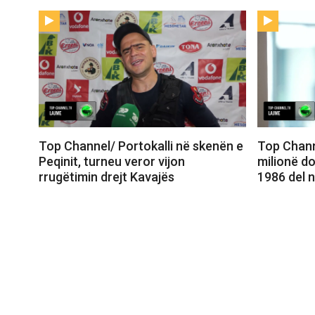
Top Channel/ Portokalli në skenën e
Top Chann
Peqinit, turneu veror vijon
milionë do
rrugëtimin drejt Kavajës
1986 del 