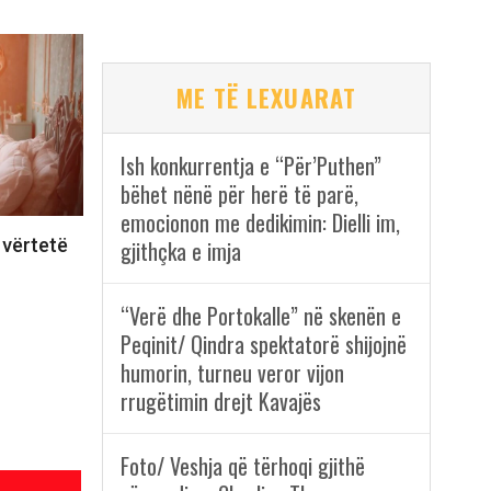
ME TË LEXUARAT
Ish konkurrentja e “Për’Puthen”
bëhet nënë për herë të parë,
emocionon me dedikimin: Dielli im,
 vërtetë
gjithçka e imja
“Verë dhe Portokalle” në skenën e
Peqinit/ Qindra spektatorë shijojnë
humorin, turneu veror vijon
rrugëtimin drejt Kavajës
Foto/ Veshja që tërhoqi gjithë