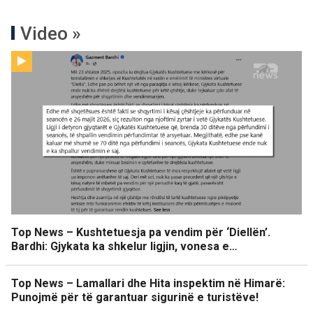
Video »
Top News – Kushtetuesja pa vendim për ‘Diellën’.
Bardhi: Gjykata ka shkelur ligjin, vonesa e…
Top News – Lamallari dhe Hita inspektim në Himarë:
Punojmë për të garantuar sigurinë e turistëve!