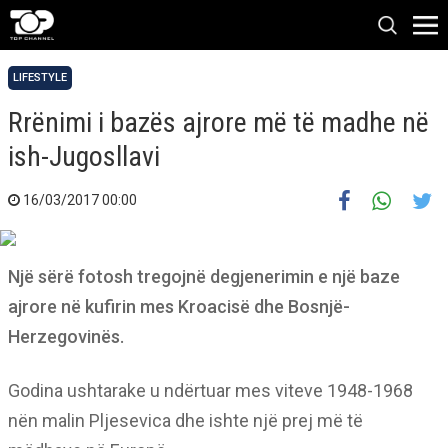
LIFESTYLE
Rrënimi i bazës ajrore më të madhe në
ish-Jugosllavi
16/03/2017 00:00
Një sërë fotosh tregojnë degjenerimin e një baze
ajrore në kufirin mes Kroacisë dhe Bosnjë-
Herzegovinës.
Godina ushtarake u ndërtuar mes viteve 1948-1968
nën malin Pljesevica dhe ishte një prej më të