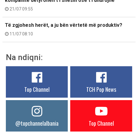
kompanitë detyrohen t’i shesin ose t’i dhurojnë
21/07 09:55
Të zgjohesh herët, a ju bën vërtetë më produktiv?
11/07 08:10
Na ndiqni:
Top Channel
TCH Pop News
@topchannelalbania
Top Channel