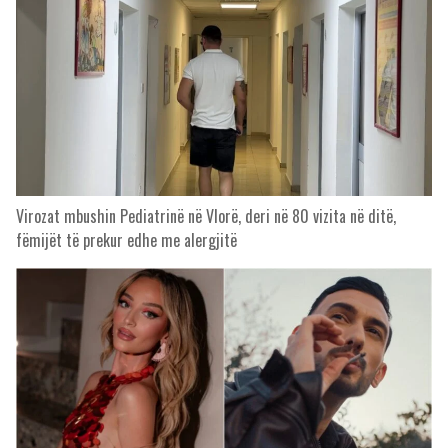
Virozat mbushin Pediatrinë në Vlorë, deri në 80 vizita në ditë,
fëmijët të prekur edhe me alergjitë