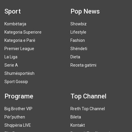
Sport
Pop News
Kombëtarja
Showbiz
Kategoria Superiore
Lifestyle
Kategoria e Parë
Fashion
Premier League
Shëndeti
La Liga
Dieta
Serie A
Receta gatimi
Shumësportësh
Sport Gossip
Programe
Top Channel
Big Brother VIP
Rreth Top Channel
Për’puthen
Bileta
Shqipëria LIVE
Kontakt