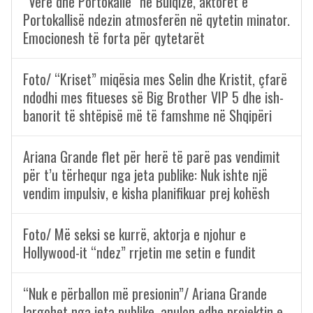
“Verë dhe Portokalle” në Bulqizë, aktorët e
Portokallisë ndezin atmosferën në qytetin minator.
Emocionesh të forta për qytetarët
Foto/ “Kriset” miqësia mes Selin dhe Kristit, çfarë
ndodhi mes fitueses së Big Brother VIP 5 dhe ish-
banorit të shtëpisë më të famshme në Shqipëri
Ariana Grande flet për herë të parë pas vendimit
për t’u tërhequr nga jeta publike: Nuk ishte një
vendim impulsiv, e kisha planifikuar prej kohësh
Foto/ Më seksi se kurrë, aktorja e njohur e
Hollywood-it “ndez” rrjetin me setin e fundit
“Nuk e përballon më presionin”/ Ariana Grande
largohet nga jeta publike, anulon edhe projektin e