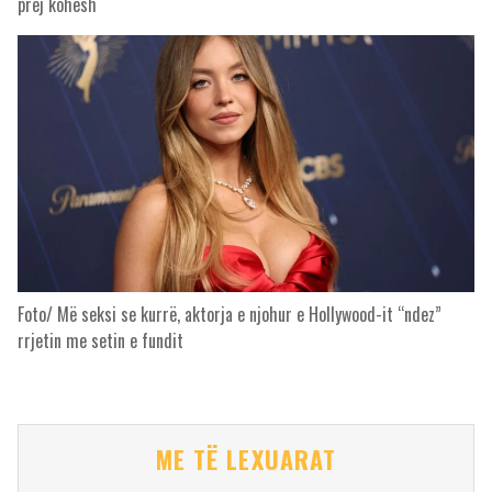
prej kohësh
Foto/ Më seksi se kurrë, aktorja e njohur e Hollywood-it “ndez”
rrjetin me setin e fundit
ME TË LEXUARAT