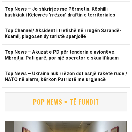
Top News – Jo shkrirjes me Përmetin. Këshilli
bashkiak i Këlcyrës ‘rrëzon’ draftin e territoriales
Top Channel/ Aksident i trefishë në rrugën Sarandë-
Ksamil, plagosen dy turistë spanjollë
Top News – Akuzat e PD për tenderin e avionëve.
Mbrojtja: Pati garë, por një operator e skualifikuam
Top News – Ukraina nuk rrëzon dot asnjë raketë ruse /
NATO në alarm, kërkon Patriotë me urgjencë
POP NEWS • TË FUNDIT