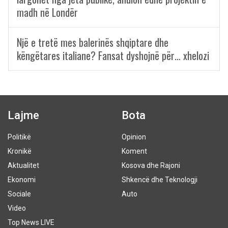
madh në Londër
Një e tretë mes balerinës shqiptare dhe
këngëtares italiane? Fansat dyshojnë për… xhelozi
Lajme
Bota
Politikë
Opinion
Kronikë
Koment
Aktualitet
Kosova dhe Rajoni
Ekonomi
Shkencë dhe Teknologji
Sociale
Auto
Video
Top News LIVE