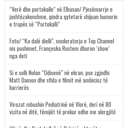
“Verë dhe portokalle” në Elbasan/ Pjesëmarrje e
jashtëzakonshme, qindra qytetarë shijuan humorin
e trupës së “Portokalli”
Foto/ “Ka dalë dielli”, moderatorja e Top Channel
nis pushimet, Françeska Rustem dhuron ‘show’
nga deti
Si e solli Nolan “Odisenë” në ekran, pse zgjodhi
Matt Damon dhe sfida e filmit më ambicioz të
karrierës
Virozat mbushin Pediatrinë në Vlorë, deri në 80
vizita në ditë, fëmijët të prekur edhe me alergjitë