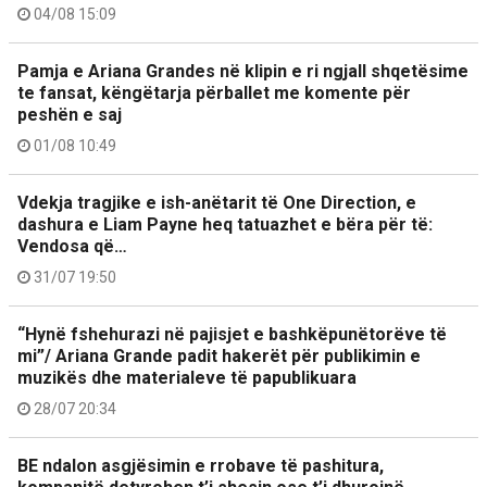
04/08 15:09
Pamja e Ariana Grandes në klipin e ri ngjall shqetësime
te fansat, këngëtarja përballet me komente për
peshën e saj
01/08 10:49
Vdekja tragjike e ish-anëtarit të One Direction, e
dashura e Liam Payne heq tatuazhet e bëra për të:
Vendosa që…
31/07 19:50
“Hynë fshehurazi në pajisjet e bashkëpunëtorëve të
mi”/ Ariana Grande padit hakerët për publikimin e
muzikës dhe materialeve të papublikuara
28/07 20:34
BE ndalon asgjësimin e rrobave të pashitura,