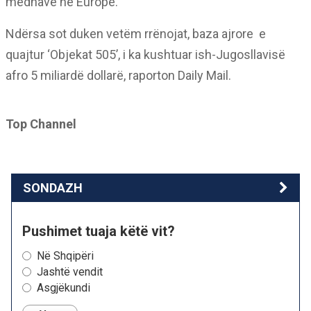
mëdhave në Europë.
Ndërsa sot duken vetëm rrënojat, baza ajrore e
quajtur ‘Objekat 505’, i ka kushtuar ish-Jugosllavisë
afro 5 miliardë dollarë, raporton Daily Mail.
Top Channel
SONDAZH
Pushimet tuaja këtë vit?
Në Shqipëri
Jashtë vendit
Asgjëkundi