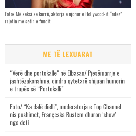
Foto/ Më seksi se kurrë, aktorja e njohur e Hollywood-it “ndez”
rrjetin me setin e fundit
ME TË LEXUARAT
“Verë dhe portokalle” në Elbasan/ Pjesëmarrje e
jashtëzakonshme, qindra qytetarë shijuan humorin
e trupës së “Portokalli”
Foto/ “Ka dalë dielli”, moderatorja e Top Channel
nis pushimet, Françeska Rustem dhuron ‘show’
nga deti