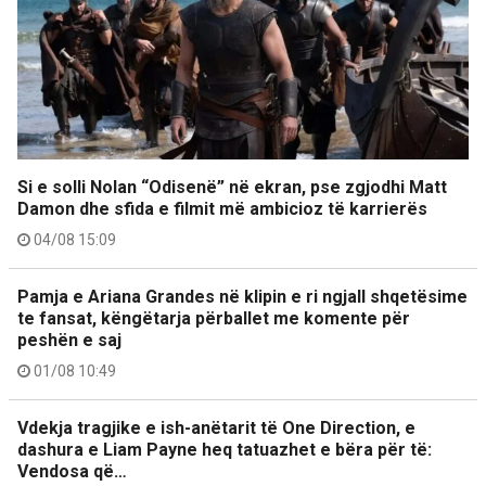
Si e solli Nolan “Odisenë” në ekran, pse zgjodhi Matt
Damon dhe sfida e filmit më ambicioz të karrierës
04/08 15:09
Pamja e Ariana Grandes në klipin e ri ngjall shqetësime
te fansat, këngëtarja përballet me komente për
peshën e saj
01/08 10:49
Vdekja tragjike e ish-anëtarit të One Direction, e
dashura e Liam Payne heq tatuazhet e bëra për të:
Vendosa që…