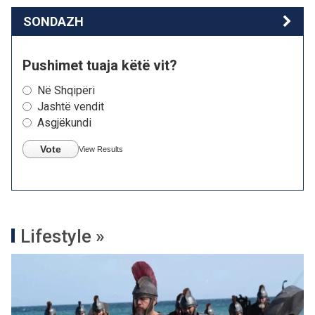
SONDAZH
Pushimet tuaja këtë vit?
Në Shqipëri
Jashtë vendit
Asgjëkundi
Vote
View Results
Lifestyle »