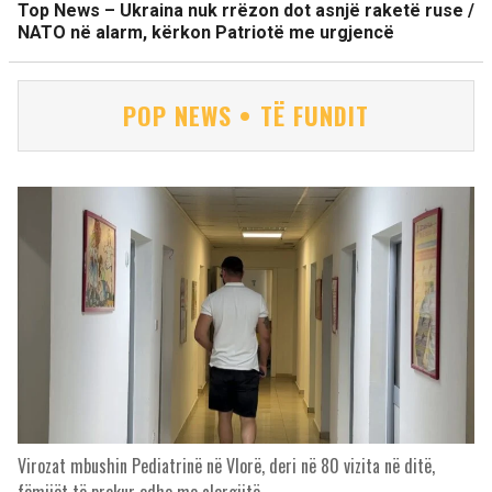
Top News – Ukraina nuk rrëzon dot asnjë raketë ruse /
NATO në alarm, kërkon Patriotë me urgjencë
POP NEWS • TË FUNDIT
Virozat mbushin Pediatrinë në Vlorë, deri në 80 vizita në ditë,