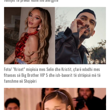
fëmijët të prekur edhe me alergjitë
Foto/ “Kriset” miqësia mes Selin dhe Kristit, çfarë ndodhi mes
fitueses së Big Brother VIP 5 dhe ish-banorit të shtëpisë më të
famshme në Shqipëri