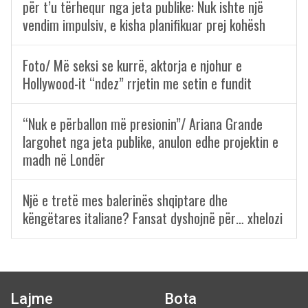
për t’u tërhequr nga jeta publike: Nuk ishte një
vendim impulsiv, e kisha planifikuar prej kohësh
Foto/ Më seksi se kurrë, aktorja e njohur e
Hollywood-it “ndez” rrjetin me setin e fundit
“Nuk e përballon më presionin”/ Ariana Grande
largohet nga jeta publike, anulon edhe projektin e
madh në Londër
Një e tretë mes balerinës shqiptare dhe
këngëtares italiane? Fansat dyshojnë për… xhelozi
Lajme
Bota