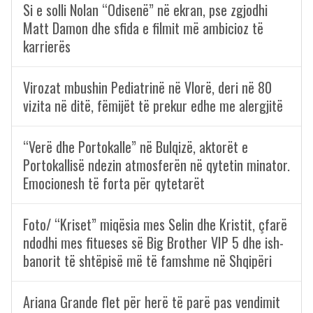
Si e solli Nolan “Odisenë” në ekran, pse zgjodhi
Matt Damon dhe sfida e filmit më ambicioz të
karrierës
Virozat mbushin Pediatrinë në Vlorë, deri në 80
vizita në ditë, fëmijët të prekur edhe me alergjitë
“Verë dhe Portokalle” në Bulqizë, aktorët e
Portokallisë ndezin atmosferën në qytetin minator.
Emocionesh të forta për qytetarët
Foto/ “Kriset” miqësia mes Selin dhe Kristit, çfarë
ndodhi mes fitueses së Big Brother VIP 5 dhe ish-
banorit të shtëpisë më të famshme në Shqipëri
Ariana Grande flet për herë të parë pas vendimit