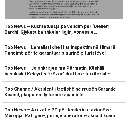
Top News – Kushtetuesja pa vendim për ‘Diellën’.
Bardhi: Gjykata ka shkelur ligjin, vonesa e…
Top News – Lamallari dhe Hita inspektim në Himarë:
Punojmë për të garantuar sigurinë e turistëve!
Top News – Jo shkrirjes me Përmetin. Këshilli
bashkiak i Këlcyrës ‘rrëzon’ draftin e territoriales
Top Channel/ Aksident i trefishë në rrugën Sarandë-
Ksamil, plagosen dy turistë spanjollë
Top News – Akuzat e PD për tenderin e avionëve.
Mbrojtja: Pati garë, por një operator e skualifikuam