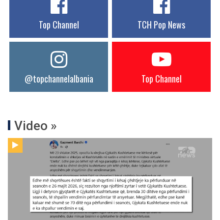
Top Channel
TCH Pop News
@topchannelalbania
Top Channel
Video »