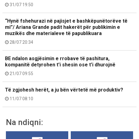
31/07 19:50
“Hynë fshehurazi në pajisjet e bashkëpunëtorëve të
mi”/ Ariana Grande padit hakerët për publikimin e
muzikës dhe materialeve të papublikuara
28/07 20:34
BE ndalon asgjësimin e rrobave të pashitura,
kompanitë detyrohen t’i shesin ose t’i dhurojnë
21/07 09:55
Të zgjohesh herët, a ju bën vërtetë më produktiv?
11/07 08:10
Na ndiqni: