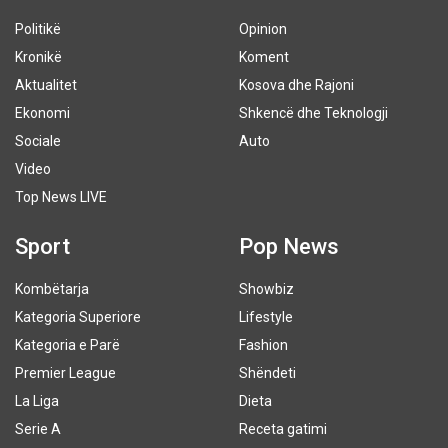
Politikë
Opinion
Kronikë
Koment
Aktualitet
Kosova dhe Rajoni
Ekonomi
Shkencë dhe Teknologji
Sociale
Auto
Video
Top News LIVE
Sport
Pop News
Kombëtarja
Showbiz
Kategoria Superiore
Lifestyle
Kategoria e Parë
Fashion
Premier League
Shëndeti
La Liga
Dieta
Serie A
Receta gatimi