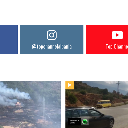
@topchannelalbania
Top Channe