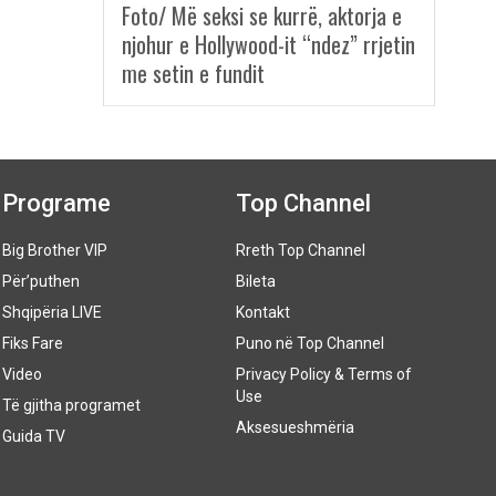
Foto/ Më seksi se kurrë, aktorja e
njohur e Hollywood-it “ndez” rrjetin
me setin e fundit
Programe
Top Channel
Big Brother VIP
Rreth Top Channel
Për’puthen
Bileta
Shqipëria LIVE
Kontakt
Fiks Fare
Puno në Top Channel
Video
Privacy Policy & Terms of
Use
Të gjitha programet
Aksesueshmëria
Guida TV