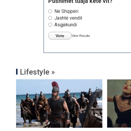
Pushimet tuaja këtë vit?
Në Shqipëri
Jashtë vendit
Asgjëkundi
Vote
View Results
Lifestyle »