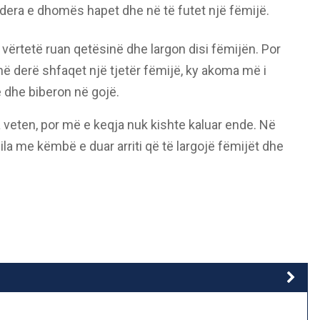
dera e dhomës hapet dhe në të futet një fëmijë.
i vërtetë ruan qetësinë dhe largon disi fëmijën. Por
në derë shfaqet një tjetër fëmijë, ky akoma më i
e dhe biberon në gojë.
a veten, por më e keqja nuk kishte kaluar ende. Në
ila me këmbë e duar arriti që të largojë fëmijët dhe