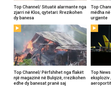
Top Channel/ Situatë alarmante nga
Top Chann
zjarri në Klos, qytetari: Rrezikohen
mëdha në 
dy banesa
urgjente
Top Channel/ Përfshihet nga flakët
Top News 
një magazinë në Bulqizë, rrezikohen
eksploziv 
edhe dy banesat pranë saj
aeroportit