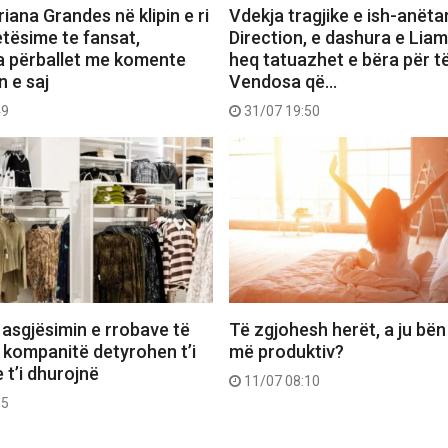
iana Grandes në klipin e ri
Vdekja tragjike e ish-anëta
etësime te fansat,
Direction, e dashura e Lia
a përballet me komente
heq tatuazhet e bëra për të
n e saj
Vendosa që…
49
31/07 19:50
 asgjësimin e rrobave të
Të zgjohesh herët, a ju bën
 kompanitë detyrohen t’i
më produktiv?
 t’i dhurojnë
11/07 08:10
55