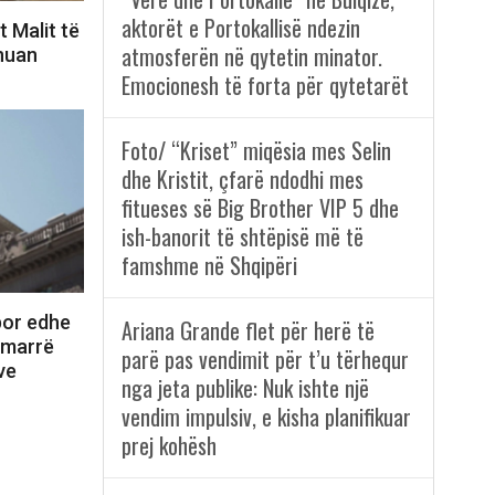
aktorët e Portokallisë ndezin
 Malit të
atmosferën në qytetin minator.
unuan
Emocionesh të forta për qytetarët
Foto/ “Kriset” miqësia mes Selin
dhe Kristit, çfarë ndodhi mes
fitueses së Big Brother VIP 5 dhe
ish-banorit të shtëpisë më të
famshme në Shqipëri
por edhe
Ariana Grande flet për herë të
a marrë
parë pas vendimit për t’u tërhequr
ve
nga jeta publike: Nuk ishte një
vendim impulsiv, e kisha planifikuar
prej kohësh