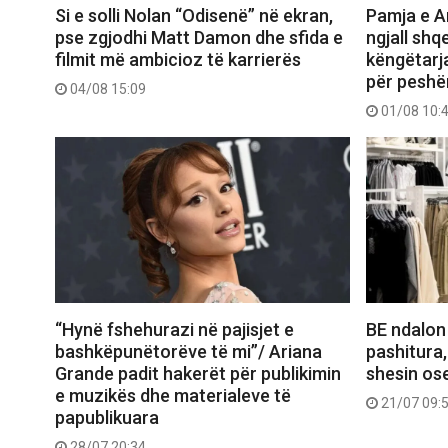
Si e solli Nolan “Odisenë” në ekran,
Pamja e Ar
pse zgjodhi Matt Damon dhe sfida e
ngjall shq
filmit më ambicioz të karrierës
këngëtarj
për peshë
04/08 15:09
01/08 10:
“Hynë fshehurazi në pajisjet e
BE ndalon
bashkëpunëtorëve të mi”/ Ariana
pashitura,
Grande padit hakerët për publikimin
shesin ose
e muzikës dhe materialeve të
21/07 09:
papublikuara
28/07 20:34