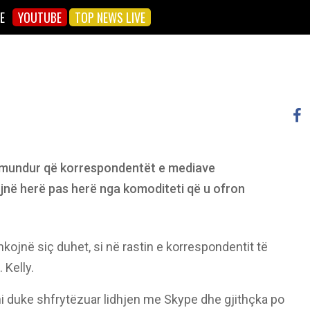
E
YOUTUBE
TOP NEWS LIVE
 e mundur që korrespondentët e mediave
në herë pas herë nga komoditeti që u ofron
shkojnë siç duhet, si në rastin e korrespondentit të
 Kelly.
ni duke shfrytëzuar lidhjen me Skype dhe gjithçka po