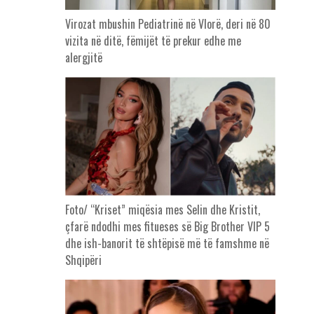
Virozat mbushin Pediatrinë në Vlorë, deri në 80
vizita në ditë, fëmijët të prekur edhe me
alergjitë
Foto/ “Kriset” miqësia mes Selin dhe Kristit,
çfarë ndodhi mes fitueses së Big Brother VIP 5
dhe ish-banorit të shtëpisë më të famshme në
Shqipëri