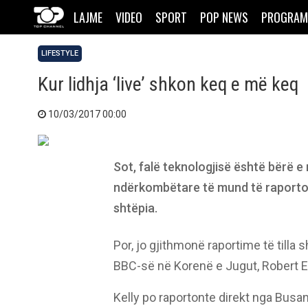
LAJME
VIDEO
SPORT
POP NEWS
PROGRAM
LIFESTYLE
Kur lidhja ‘live’ shkon keq e më keq
10/03/2017 00:00
Sot, falë teknologjisë është bërë
ndërkombëtare të mund të raportoj
shtëpia.
Por, jo gjithmonë raportime të tilla 
BBC-së në Korenë e Jugut, Robert E.
Kelly po raportonte direkt nga Busa