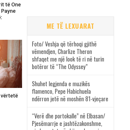
rit të One
m Payne
:
ME TË LEXUARAT
Foto/ Veshja që tërhoqi gjithë
vëmendjen, Charlize Theron
shfaqet me një look të ri në turin
botëror të “The Odyssey”
Shuhet legjenda e muzikës
flamenco, Pepe Habichuela
 vërtetë
ndërron jetë në moshën 81-vjeçare
“Verë dhe portokalle” në Elbasan/
Pjesëmarrje e jashtëzakonshme,