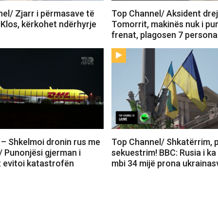
el/ Zjarr i përmasave të
Top Channel/ Aksident drejt
Klos, kërkohet ndërhyrje
Tomorrit, makinës nuk i p
frenat, plagosen 7 persona
– Shkelmoi dronin rus me
Top Channel/ Shkatërrim, 
/ Punonjësi gjerman i
sekuestrim! BBC: Rusia i k
 evitoi katastrofën
mbi 34 mijë prona ukrainas