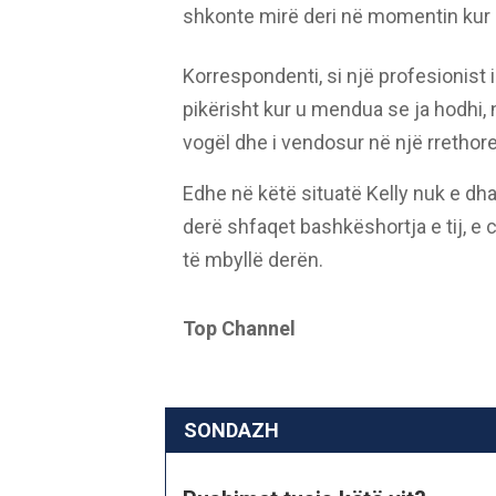
shkonte mirë deri në momentin kur 
Korrespondenti, si një profesionist 
pikërisht kur u mendua se ja hodhi, 
vogël dhe i vendosur në një rrethor
Edhe në këtë situatë Kelly nuk e dh
derë shfaqet bashkëshortja e tij, e c
të mbyllë derën.
Top Channel
SONDAZH