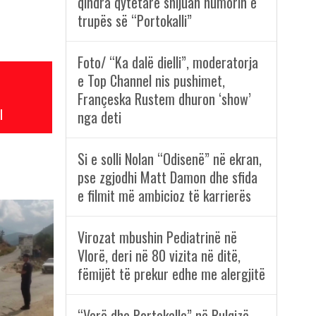
qindra qytetarë shijuan humorin e
trupës së “Portokalli”
Foto/ “Ka dalë dielli”, moderatorja
e Top Channel nis pushimet,
Françeska Rustem dhuron ‘show’
l
nga deti
Si e solli Nolan “Odisenë” në ekran,
pse zgjodhi Matt Damon dhe sfida
e filmit më ambicioz të karrierës
Virozat mbushin Pediatrinë në
Vlorë, deri në 80 vizita në ditë,
fëmijët të prekur edhe me alergjitë
“Verë dhe Portokalle” në Bulqizë,