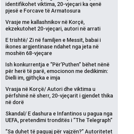
identifikohet viktima, 20-vjeçari ka qenë
pjesë e Forcave të Armatosura
Vrasje me kallashnikov në Korçë,
ekzekutohet 20-vjeçari, autori në arrati
E trishtë/ Zi në familjen e Messit, babai i
ikones argjentinase ndahet nga jeta në
moshën 68-vjeçare
Ish konkurrentja e “Për’Puthen” bëhet nënë
për herë të parë, emocionon me dedikimin:
Dielli im, gjithçka e imja
Vrasja në Korçë/ Autori dhe viktima u
përfshinë në sherr, 20-vjeçarit i gjendet thika
në dorë
Skandal/ E dashura e Infantinos u pagua nga
UEFA, pretendimi tronditës i “The Telegraph”
“Sa duhet të paguaj për vajzën?” Autoritetet