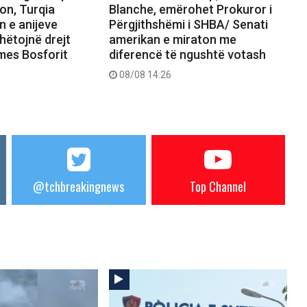
on, Turqia
Blanche, emërohet Prokuror i
n e anijeve
Përgjithshëmi i SHBA/ Senati
hëtojnë drejt
amerikan e miraton me
rmes Bosforit
diferencë të ngushtë votash
08/08 14:26
@tchbreakingnews
Top Channel