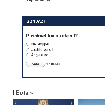
SONDAZH
Pushimet tuaja këtë vit?
Në Shqipëri
Jashtë vendit
Asgjëkundi
Vote
View Results
Bota »