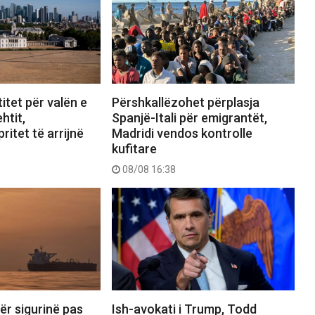
itet për valën e
Përshkallëzohet përplasja
htit,
Spanjë-Itali për emigrantët,
ritet të arrijnë
Madridi vendos kontrolle
kufitare
08/08 16:38
ër sigurinë pas
Ish-avokati i Trump, Todd