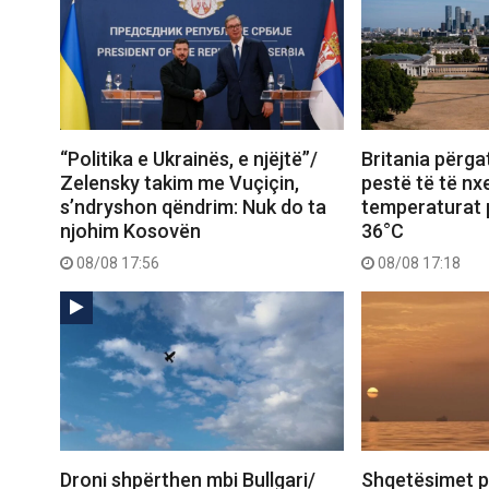
“Politika e Ukrainës, e njëjtë”/
Britania përgat
Zelensky takim me Vuçiçin,
pestë të të nxe
s’ndryshon qëndrim: Nuk do ta
temperaturat p
njohim Kosovën
36°C
08/08 17:56
08/08 17:18
Droni shpërthen mbi Bullgari/
Shqetësimet p