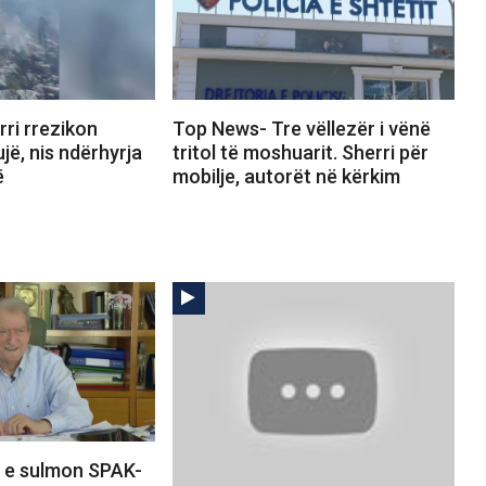
ri rrezikon
Top News- Tre vëllezër i vënë
jë, nis ndërhyrja
tritol të moshuarit. Sherri për
ë
mobilje, autorët në kërkim
 e sulmon SPAK-