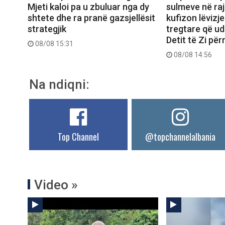
Mjeti kaloi pa u zbuluar nga dy
sulmeve në raj
shtete dhe ra pranë gazsjellësit
kufizon lëvizje
strategjik
tregtare që ud
Detit të Zi pë
08/08 15:31
08/08 14:56
Na ndiqni:
Top Channel
@topchannelalbania
Video »