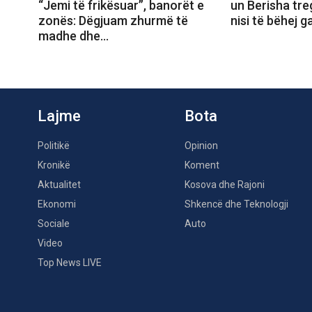
“Jemi të frikësuar”, banorët e
un Berisha tr
zonës: Dëgjuam zhurmë të
nisi të bëhej 
madhe dhe…
Lajme
Bota
Politikë
Opinion
Kronikë
Koment
Aktualitet
Kosova dhe Rajoni
Ekonomi
Shkencë dhe Teknologji
Sociale
Auto
Video
Top News LIVE