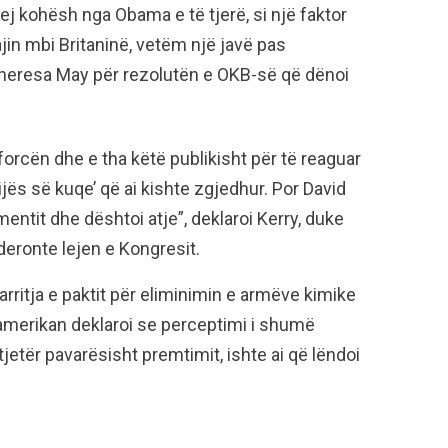
ej kohësh nga Obama e të tjerë, si një faktor
fajin mbi Britaninë, vetëm një javë pas
Theresa May për rezolutën e OKB-së që dënoi
forcën dhe e tha këtë publikisht për të reaguar
ijës së kuqe’ që ai kishte zgjedhur. Por David
entit dhe dështoi atje”, deklaroi Kerry, duke
eronte lejen e Kongresit.
arritja e paktit për eliminimin e armëve kimike
ti amerikan deklaroi se perceptimi i shumë
jetër pavarësisht premtimit, ishte ai që lëndoi