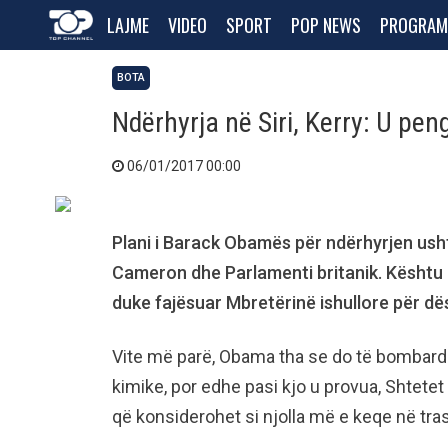
LAJME
VIDEO
SPORT
POP NEWS
PROGRAM
BOTA
Ndërhyrja në Siri, Kerry: U pe
06/01/2017 00:00
Plani i Barack Obamës për ndërhyrjen usht
Cameron dhe Parlamenti britanik. Kështu 
duke fajësuar Mbretërinë ishullore për dës
Vite më parë, Obama tha se do të bombardo
kimike, por edhe pasi kjo u provua, Shtete
që konsiderohet si njolla më e keqe në t