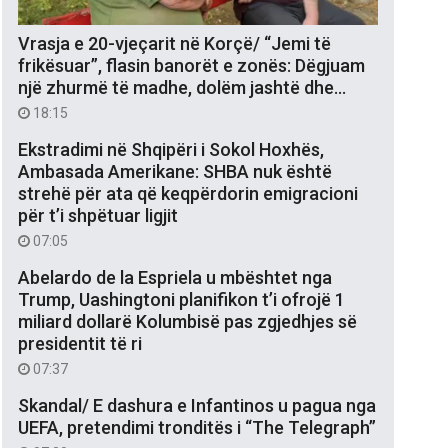
Vrasja e 20-vjeçarit në Korçë/ “Jemi të
frikësuar”, flasin banorët e zonës: Dëgjuam
një zhurmë të madhe, dolëm jashtë dhe…
18:15
Ekstradimi në Shqipëri i Sokol Hoxhës,
Ambasada Amerikane: SHBA nuk është
strehë për ata që keqpërdorin emigracioni
për t’i shpëtuar ligjit
07:05
Abelardo de la Espriela u mbështet nga
Trump, Uashingtoni planifikon t’i ofrojë 1
miliard dollarë Kolumbisë pas zgjedhjes së
presidentit të ri
07:37
Skandal/ E dashura e Infantinos u pagua nga
UEFA, pretendimi tronditës i “The Telegraph”