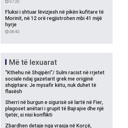
07:20
Fluksi i shtuar lëvizjesh në pikën kufitare të
Morinit, në 12 orë regjistrohen mbi 41 mijë
hyrje
08:40
Më të lexuarat
“Kthehu në Shqipëri”/ Sulm racist në rrjetet
sociale ndaj gazetarit grek me origjinë
shqiptare: Je mysafir këtu, nuk duhet të
flasësh
Sherri në burgun e sigurisë së lartë në Fier,
plagoset anëtari i grupit të Bajrajve dhe një
tjetër, si nisi konflikti
Zbardhen detaje nga vrasja në Korçë,