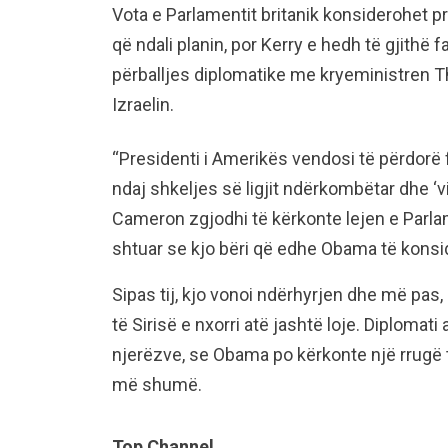
Vota e Parlamentit britanik konsiderohet pr
që ndali planin, por Kerry e hedh të gjithë 
përballjes diplomatike me kryeministren 
Izraelin.
“Presidenti i Amerikës vendosi të përdorë 
ndaj shkeljes së ligjit ndërkombëtar dhe ‘v
Cameron zgjodhi të kërkonte lejen e Parlam
shtuar se kjo bëri që edhe Obama të konsid
Sipas tij, kjo vonoi ndërhyrjen dhe më pas, 
të Sirisë e nxorri atë jashtë loje. Diploma
njerëzve, se Obama po kërkonte një rrugë t
më shumë.
Top Channel