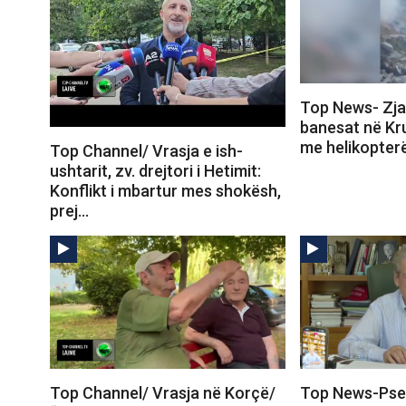
Top News- Zjar
banesat në Kru
me helikopter
Top Channel/ Vrasja e ish-
ushtarit, zv. drejtori i Hetimit:
Konflikt i mbartur mes shokësh,
prej…
Top Channel/ Vrasja në Korçë/
Top News-Pse