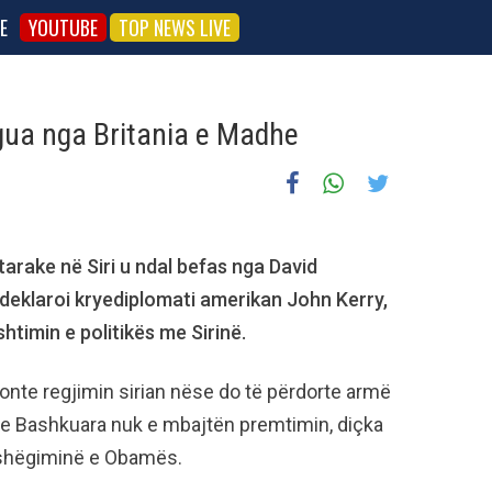
E
YOUTUBE
TOP NEWS LIVE
ngua nga Britania e Madhe
arake në Siri u ndal befas nga David
deklaroi kryediplomati amerikan John Kerry,
htimin e politikës me Sirinë.
nte regjimin sirian nëse do të përdorte armë
t e Bashkuara nuk e mbajtën premtimin, diçka
rashëgiminë e Obamës.