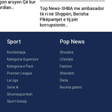
egon arsyen Që kur
gardian…
Top News-SHBA me ambasador
të ri në Shqipëri, Berisha
Pikëpamjet e tij për
korrupsionin…
Sport
Pop News
Kombëtarja
Showbiz
Kategoria Superiore
Lifestyle
Kategoria e Parë
Fashion
Premier League
Shëndeti
La Liga
Dieta
Serie A
Receta gatimi
Shumësportësh
Sport Gossip