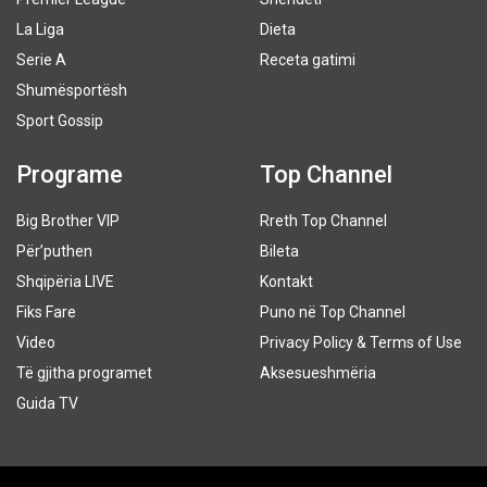
La Liga
Dieta
Serie A
Receta gatimi
Shumësportësh
Sport Gossip
Programe
Top Channel
Big Brother VIP
Rreth Top Channel
Për’puthen
Bileta
Shqipëria LIVE
Kontakt
Fiks Fare
Puno në Top Channel
Video
Privacy Policy & Terms of Use
Të gjitha programet
Aksesueshmëria
Guida TV