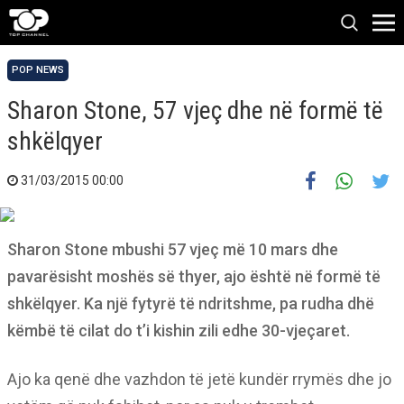
POP NEWS
Sharon Stone, 57 vjeç dhe në formë të
shkëlqyer
31/03/2015 00:00
Sharon Stone mbushi 57 vjeç më 10 mars dhe
pavarësisht moshës së thyer, ajo është në formë të
shkëlqyer. Ka një fytyrë të ndritshme, pa rudha dhë
këmbë të cilat do t’i kishin zili edhe 30-vjeçaret.
Ajo ka qenë dhe vazhdon të jetë kundër rrymës dhe jo