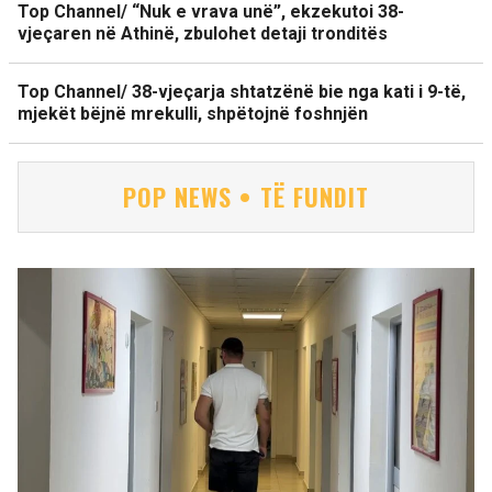
Top Channel/ “Nuk e vrava unë”, ekzekutoi 38-
vjeçaren në Athinë, zbulohet detaji tronditës
Top Channel/ 38-vjeçarja shtatzënë bie nga kati i 9-të,
mjekët bëjnë mrekulli, shpëtojnë foshnjën
POP NEWS • TË FUNDIT