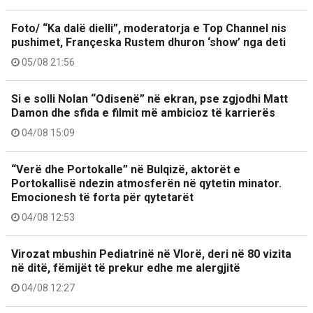
Foto/ “Ka dalë dielli”, moderatorja e Top Channel nis
pushimet, Françeska Rustem dhuron ‘show’ nga deti
05/08 21:56
Si e solli Nolan “Odisenë” në ekran, pse zgjodhi Matt
Damon dhe sfida e filmit më ambicioz të karrierës
04/08 15:09
“Verë dhe Portokalle” në Bulqizë, aktorët e
Portokallisë ndezin atmosferën në qytetin minator.
Emocionesh të forta për qytetarët
04/08 12:53
Virozat mbushin Pediatrinë në Vlorë, deri në 80 vizita
në ditë, fëmijët të prekur edhe me alergjitë
04/08 12:27