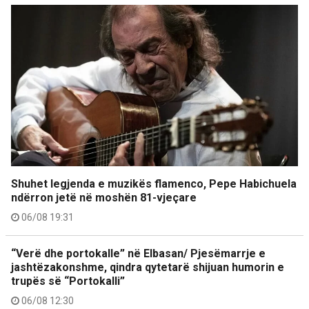
Shuhet legjenda e muzikës flamenco, Pepe Habichuela
ndërron jetë në moshën 81-vjeçare
06/08 19:31
“Verë dhe portokalle” në Elbasan/ Pjesëmarrje e
jashtëzakonshme, qindra qytetarë shijuan humorin e
trupës së “Portokalli”
06/08 12:30