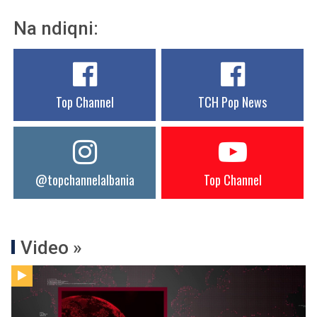
Na ndiqni:
Top Channel
TCH Pop News
@topchannelalbania
Top Channel
Video »