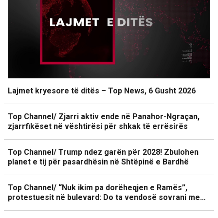
Lajmet kryesore të ditës – Top News, 6 Gusht 2026
Top Channel/ Zjarri aktiv ende në Panahor-Ngraçan,
zjarrfikëset në vështirësi për shkak të errësirës
Top Channel/ Trump ndez garën për 2028! Zbulohen
planet e tij për pasardhësin në Shtëpinë e Bardhë
Top Channel/ “Nuk ikim pa dorëheqjen e Ramës”,
protestuesit në bulevard: Do ta vendosë sovrani me…