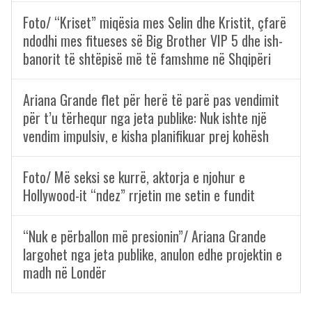
Foto/ “Kriset” miqësia mes Selin dhe Kristit, çfarë
ndodhi mes fitueses së Big Brother VIP 5 dhe ish-
banorit të shtëpisë më të famshme në Shqipëri
Ariana Grande flet për herë të parë pas vendimit
për t’u tërhequr nga jeta publike: Nuk ishte një
vendim impulsiv, e kisha planifikuar prej kohësh
Foto/ Më seksi se kurrë, aktorja e njohur e
Hollywood-it “ndez” rrjetin me setin e fundit
“Nuk e përballon më presionin”/ Ariana Grande
largohet nga jeta publike, anulon edhe projektin e
madh në Londër