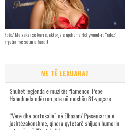
Foto/ Më seksi se kurrë, aktorja e njohur e Hollywood-it “ndez”
rrjetin me setin e fundit
ME TË LEXUARAT
Shuhet legjenda e muzikës flamenco, Pepe
Habichuela ndërron jetë në moshën 81-vjeçare
“Verë dhe portokalle” në Elbasan/ Pjesëmarrje e
jashtëzakonshme, qindra qytetarë shijuan humorin