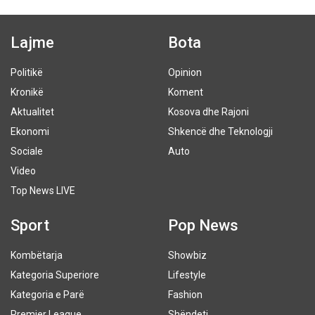
Lajme
Bota
Politikë
Opinion
Kronikë
Koment
Aktualitet
Kosova dhe Rajoni
Ekonomi
Shkencë dhe Teknologji
Sociale
Auto
Video
Top News LIVE
Sport
Pop News
Kombëtarja
Showbiz
Kategoria Superiore
Lifestyle
Kategoria e Parë
Fashion
Premier League
Shëndeti