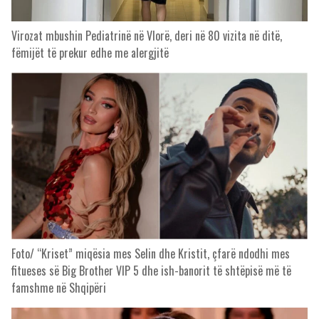
Virozat mbushin Pediatrinë në Vlorë, deri në 80 vizita në ditë,
fëmijët të prekur edhe me alergjitë
Foto/ “Kriset” miqësia mes Selin dhe Kristit, çfarë ndodhi mes
fitueses së Big Brother VIP 5 dhe ish-banorit të shtëpisë më të
famshme në Shqipëri