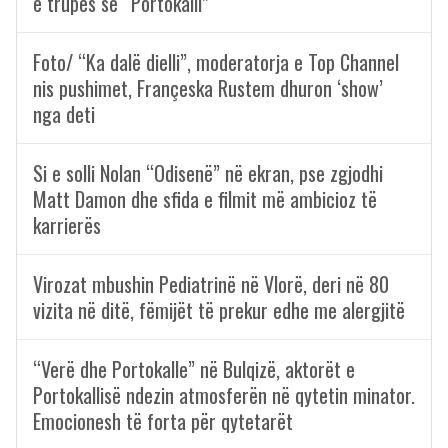
e trupës së “Portokalli”
Foto/ “Ka dalë dielli”, moderatorja e Top Channel
nis pushimet, Françeska Rustem dhuron ‘show’
nga deti
Si e solli Nolan “Odisenë” në ekran, pse zgjodhi
Matt Damon dhe sfida e filmit më ambicioz të
karrierës
Virozat mbushin Pediatrinë në Vlorë, deri në 80
vizita në ditë, fëmijët të prekur edhe me alergjitë
“Verë dhe Portokalle” në Bulqizë, aktorët e
Portokallisë ndezin atmosferën në qytetin minator.
Emocionesh të forta për qytetarët