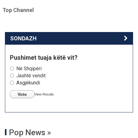
Top Channel
SONDAZH
Pushimet tuaja këtë vit?
Në Shqipëri
Jashtë vendit
Asgjëkundi
Vote
View Results
Pop News »