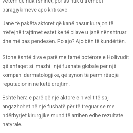
vetëm që nuk fshihet, por as nuk u trembet
paragjykimeve apo kritikave.
Janë të pakëta aktoret që kanë pasur kurajon të
rrëfejnë trajtimet estetike të cilave u janë nënshtruar
dhe më pas pendesën. Po ajo? Ajo bën të kundërtën.
Stone është diva e parë me famë botërore e Hollivudit
që shfaqet si imazhi i një fushate globale për një
kompani dermatologjike, që synon të përmirësojë
reputacionin në këtë drejtim.
Është hera e parë që një aktore e nivelit të saj
angazhohet në një fushatë për të treguar se me
ndërhyrjet kirurgjike mund të arrihen edhe rezultate
natyrale.