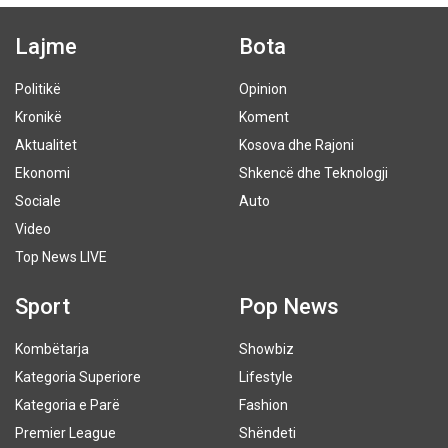
Lajme
Bota
Politikë
Opinion
Kronikë
Koment
Aktualitet
Kosova dhe Rajoni
Ekonomi
Shkencë dhe Teknologji
Sociale
Auto
Video
Top News LIVE
Sport
Pop News
Kombëtarja
Showbiz
Kategoria Superiore
Lifestyle
Kategoria e Parë
Fashion
Premier League
Shëndeti