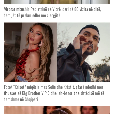
Virozat mbushin Pediatrinë në Vlorë, deri në 80 vizita në ditë,
fëmijët të prekur edhe me alergjitë
Foto/ “Kriset” miqësia mes Selin dhe Kristit, çfarë ndodhi mes
fitueses së Big Brother VIP 5 dhe ish-banorit të shtëpisë më të
famshme në Shqipëri