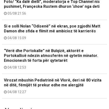
Foto/ “Ka dalë dielli”, moderatorja e Top Channel nis
pushimet, Françeska Rustem dhuron ‘show’ nga deti
05/08 21:56
Si e solli Nolan “Odisenë” në ekran, pse zgjodhi Matt
Damon dhe sfida e filmit më ambicioz të karrierës
04/08 15:09
“Verë dhe Portokalle” në Bulqizë, aktorët e
Portokallisë ndezin atmosferën në qytetin minator.
Emocionesh të forta për qytetarët
04/08 12:53
Virozat mbushin Pediatrinë në Vlorë, deri në 80 vizita
në ditë, fëmijët të prekur edhe me alergjitë
04/08 12:27