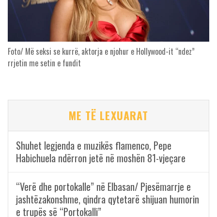
Foto/ Më seksi se kurrë, aktorja e njohur e Hollywood-it “ndez”
rrjetin me setin e fundit
ME TË LEXUARAT
Shuhet legjenda e muzikës flamenco, Pepe
Habichuela ndërron jetë në moshën 81-vjeçare
“Verë dhe portokalle” në Elbasan/ Pjesëmarrje e
jashtëzakonshme, qindra qytetarë shijuan humorin
e trupës së “Portokalli”