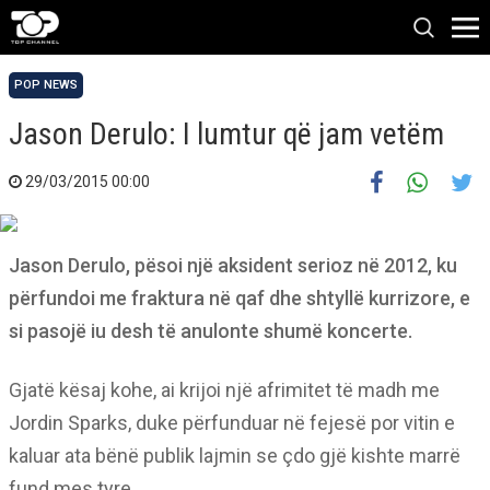
POP NEWS
Jason Derulo: I lumtur që jam vetëm
29/03/2015 00:00
Jason Derulo, pësoi një aksident serioz në 2012, ku
përfundoi me fraktura në qaf dhe shtyllë kurrizore, e
si pasojë iu desh të anulonte shumë koncerte.
Gjatë kësaj kohe, ai krijoi një afrimitet të madh me
Jordin Sparks, duke përfunduar në fejesë por vitin e
kaluar ata bënë publik lajmin se çdo gjë kishte marrë
fund mes tyre.