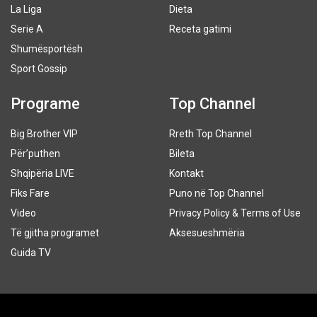
La Liga
Dieta
Serie A
Receta gatimi
Shumësportësh
Sport Gossip
Programe
Top Channel
Big Brother VIP
Rreth Top Channel
Për’puthen
Bileta
Shqipëria LIVE
Kontakt
Fiks Fare
Puno në Top Channel
Video
Privacy Policy & Terms of Use
Të gjitha programet
Aksesueshmëria
Guida TV