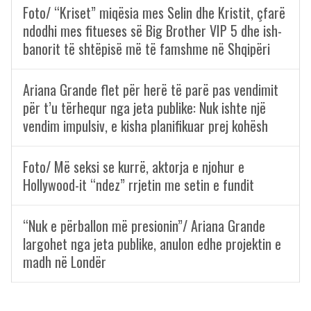
Foto/ “Kriset” miqësia mes Selin dhe Kristit, çfarë
ndodhi mes fitueses së Big Brother VIP 5 dhe ish-
banorit të shtëpisë më të famshme në Shqipëri
Ariana Grande flet për herë të parë pas vendimit
për t’u tërhequr nga jeta publike: Nuk ishte një
vendim impulsiv, e kisha planifikuar prej kohësh
Foto/ Më seksi se kurrë, aktorja e njohur e
Hollywood-it “ndez” rrjetin me setin e fundit
“Nuk e përballon më presionin”/ Ariana Grande
largohet nga jeta publike, anulon edhe projektin e
madh në Londër