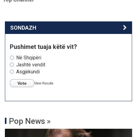
SONDAZH
Pushimet tuaja këtë vit?
Në Shqipëri
Jashtë vendit
Asgjëkundi
Vote
View Results
Pop News »