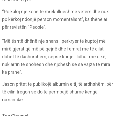
“Po kaloj një kohë të mrekullueshme vetëm dhe nuk
po kërkoj ndonjë person momentalisht”, ka thënë ai
për revistën “People”.
“Më është dhënë një shans i përkryer të kuptoj më
mirë gjërat që më pëlqejnë dhe femrat me të cilat
duhet të dashurohem, sepse kur je i lidhur me dikë,
nuk arrin të shohësh dhe njohësh se sa vajza të mira
ke pranë”.
Jason pritet të publikojë albumin e tij të ardhshëm, për
të cilin tregon se do të përmbajë shumë këngë
romantike.
Top Channel