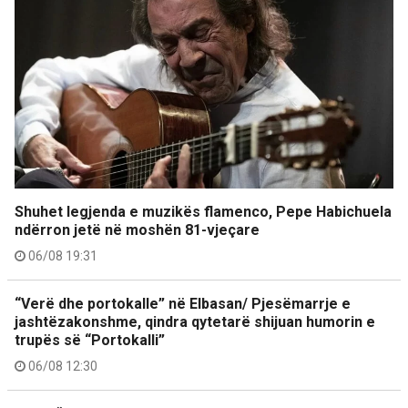
Shuhet legjenda e muzikës flamenco, Pepe Habichuela
ndërron jetë në moshën 81-vjeçare
06/08 19:31
“Verë dhe portokalle” në Elbasan/ Pjesëmarrje e
jashtëzakonshme, qindra qytetarë shijuan humorin e
trupës së “Portokalli”
06/08 12:30