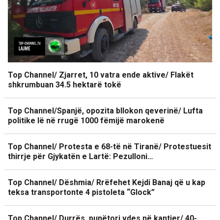
Top Channel/ Zjarret, 10 vatra ende aktive/ Flakët
shkrumbuan 34.5 hektarë tokë
Top Channel/Spanjë, opozita bllokon qeverinë/ Lufta
politike lë në rrugë 1000 fëmijë marokenë
Top Channel/ Protesta e 68-të në Tiranë/ Protestuesit
thirrje për Gjykatën e Lartë: Pezulloni…
Top Channel/ Dëshmia/ Rrëfehet Kejdi Banaj që u kap
teksa transportonte 4 pistoleta “Glock”
Top Channel/ Durrës, punëtori vdes në kantier/ 40-