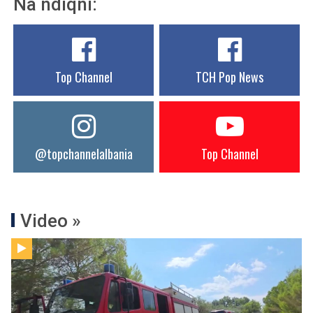
Na ndiqni:
Top Channel
TCH Pop News
@topchannelalbania
Top Channel
Video »