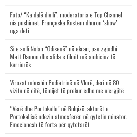
Foto/ “Ka dalë dielli”, moderatorja e Top Channel
nis pushimet, Françeska Rustem dhuron ‘show’
nga deti
Si e solli Nolan “Odisenë” në ekran, pse zgjodhi
Matt Damon dhe sfida e filmit më ambicioz të
karrierës
Virozat mbushin Pediatrinë në Vlorë, deri në 80
vizita në ditë, fëmijët të prekur edhe me alergjitë
“Verë dhe Portokalle” në Bulqizë, aktorët e
Portokallisë ndezin atmosferën në qytetin minator.
Emocionesh të forta për qytetarët