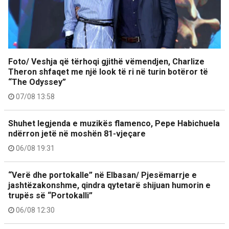
Foto/ Veshja që tërhoqi gjithë vëmendjen, Charlize
Theron shfaqet me një look të ri në turin botëror të
“The Odyssey”
07/08 13:58
Shuhet legjenda e muzikës flamenco, Pepe Habichuela
ndërron jetë në moshën 81-vjeçare
06/08 19:31
“Verë dhe portokalle” në Elbasan/ Pjesëmarrje e
jashtëzakonshme, qindra qytetarë shijuan humorin e
trupës së “Portokalli”
06/08 12:30