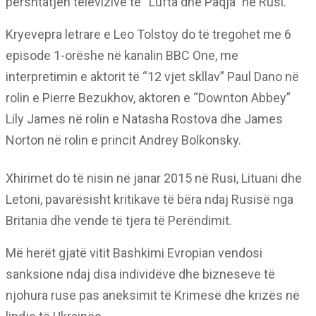
përshtatjen televizive të “Lufta dhe Paqja” në Rusi.
Kryevepra letrare e Leo Tolstoy do të tregohet me 6
episode 1-orëshe në kanalin BBC One, me
interpretimin e aktorit të “12 vjet skllav” Paul Dano në
rolin e Pierre Bezukhov, aktoren e “Downton Abbey”
Lily James në rolin e Natasha Rostova dhe James
Norton në rolin e princit Andrey Bolkonsky.
Xhirimet do të nisin në janar 2015 në Rusi, Lituani dhe
Letoni, pavarësisht kritikave të bëra ndaj Rusisë nga
Britania dhe vende të tjera të Perëndimit.
Më herët gjatë vitit Bashkimi Evropian vendosi
sanksione ndaj disa individëve dhe bizneseve të
njohura ruse pas aneksimit të Krimesë dhe krizës në