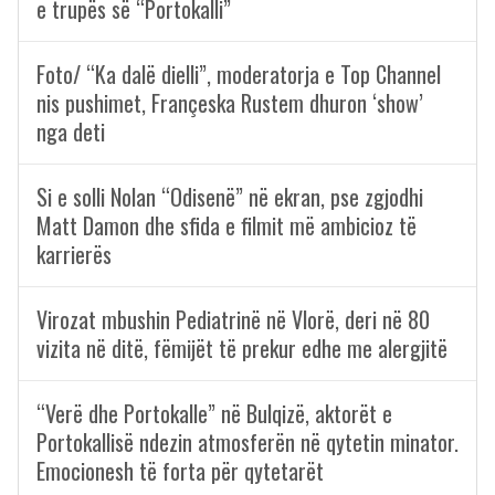
e trupës së “Portokalli”
Foto/ “Ka dalë dielli”, moderatorja e Top Channel
nis pushimet, Françeska Rustem dhuron ‘show’
nga deti
Si e solli Nolan “Odisenë” në ekran, pse zgjodhi
Matt Damon dhe sfida e filmit më ambicioz të
karrierës
Virozat mbushin Pediatrinë në Vlorë, deri në 80
vizita në ditë, fëmijët të prekur edhe me alergjitë
“Verë dhe Portokalle” në Bulqizë, aktorët e
Portokallisë ndezin atmosferën në qytetin minator.
Emocionesh të forta për qytetarët