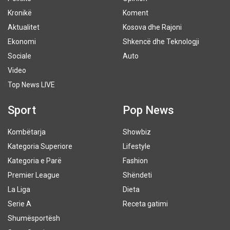
Kronikë
Koment
Aktualitet
Kosova dhe Rajoni
Ekonomi
Shkencë dhe Teknologji
Sociale
Auto
Video
Top News LIVE
Sport
Pop News
Kombëtarja
Showbiz
Kategoria Superiore
Lifestyle
Kategoria e Parë
Fashion
Premier League
Shëndeti
La Liga
Dieta
Serie A
Receta gatimi
Shumësportësh