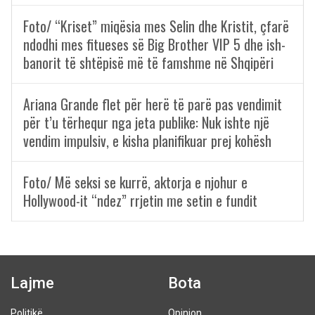
Foto/ “Kriset” miqësia mes Selin dhe Kristit, çfarë
ndodhi mes fitueses së Big Brother VIP 5 dhe ish-
banorit të shtëpisë më të famshme në Shqipëri
Ariana Grande flet për herë të parë pas vendimit
për t’u tërhequr nga jeta publike: Nuk ishte një
vendim impulsiv, e kisha planifikuar prej kohësh
Foto/ Më seksi se kurrë, aktorja e njohur e
Hollywood-it “ndez” rrjetin me setin e fundit
Lajme
Bota
Politikë
Opinion