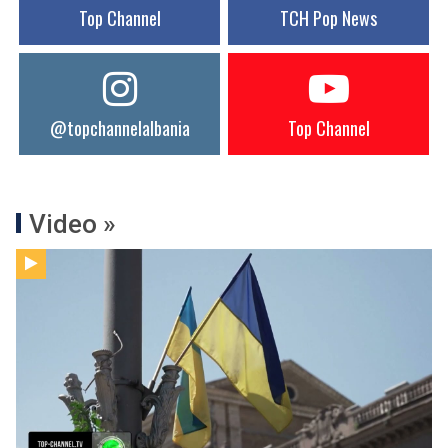
Top Channel
TCH Pop News
@topchannelalbania
Top Channel
Video »