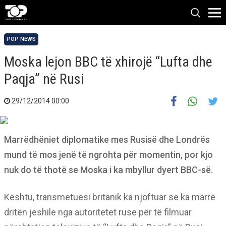
POP NEWS
Moska lejon BBC të xhirojë “Lufta dhe
Paqja” në Rusi
29/12/2014 00:00
Marrëdhëniet diplomatike mes Rusisë dhe Londrës
mund të mos jenë të ngrohta për momentin, por kjo
nuk do të thotë se Moska i ka mbyllur dyert BBC-së.
Kështu, transmetuesi britanik ka njoftuar se ka marrë
dritën jeshile nga autoritetet ruse për të filmuar