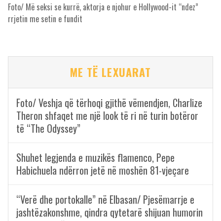
Foto/ Më seksi se kurrë, aktorja e njohur e Hollywood-it “ndez”
rrjetin me setin e fundit
ME TË LEXUARAT
Foto/ Veshja që tërhoqi gjithë vëmendjen, Charlize
Theron shfaqet me një look të ri në turin botëror
të “The Odyssey”
Shuhet legjenda e muzikës flamenco, Pepe
Habichuela ndërron jetë në moshën 81-vjeçare
“Verë dhe portokalle” në Elbasan/ Pjesëmarrje e
jashtëzakonshme, qindra qytetarë shijuan humorin