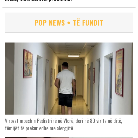
POP NEWS • TË FUNDIT
Virozat mbushin Pediatrinë në Vlorë, deri në 80 vizita në ditë,
fëmijët të prekur edhe me alergjitë