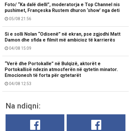
Foto/ “Ka dalë dielli”, moderatorja e Top Channel nis
pushimet, Françeska Rustem dhuron ‘show’ nga deti
05/08 21:56
Si e solli Nolan “Odisenë” në ekran, pse zgjodhi Matt
Damon dhe sfida e filmit më ambicioz të karrierës
04/08 15:09
“Verë dhe Portokalle” në Bulqizë, aktorët e
Portokallisë ndezin atmosferën në qytetin minator.
Emocionesh të forta për qytetarët
04/08 12:53
Na ndiqni: