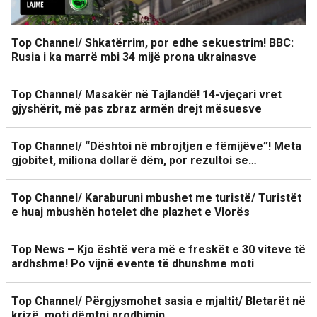
Top Channel/ Shkatërrim, por edhe sekuestrim! BBC:
Rusia i ka marrë mbi 34 mijë prona ukrainasve
Top Channel/ Masakër në Tajlandë! 14-vjeçari vret
gjyshërit, më pas zbraz armën drejt mësuesve
Top Channel/ “Dështoi në mbrojtjen e fëmijëve”! Meta
gjobitet, miliona dollarë dëm, por rezultoi se…
Top Channel/ Karaburuni mbushet me turistë/ Turistët
e huaj mbushën hotelet dhe plazhet e Vlorës
Top News – Kjo është vera më e freskët e 30 viteve të
ardhshme! Po vijnë evente të dhunshme moti
Top Channel/ Përgjysmohet sasia e mjaltit/ Bletarët në
krizë, moti dëmtoi prodhimin