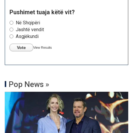
Pushimet tuaja këtë vit?
Në Shqipëri
Jashtë vendit
Asgjëkundi
Vote
View Results
Pop News »