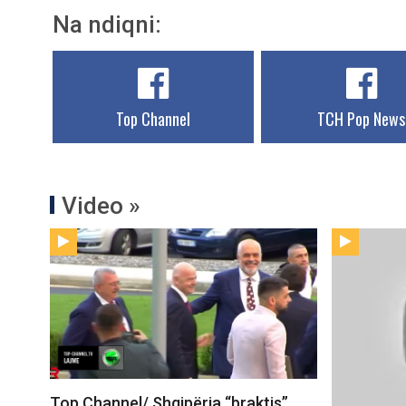
Na ndiqni:
Top Channel
TCH Pop News
Video »
Top Channel/ Shqipëria “braktis”