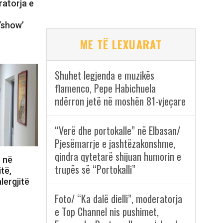
ratorja e
‘show’
ME TË LEXUARAT
Shuhet legjenda e muzikës
flamenco, Pepe Habichuela
ndërron jetë në moshën 81-vjeçare
“Verë dhe portokalle” në Elbasan/
Pjesëmarrje e jashtëzakonshme,
qindra qytetarë shijuan humorin e
ë në
trupës së “Portokalli”
itë,
lergjitë
Foto/ “Ka dalë dielli”, moderatorja
e Top Channel nis pushimet,