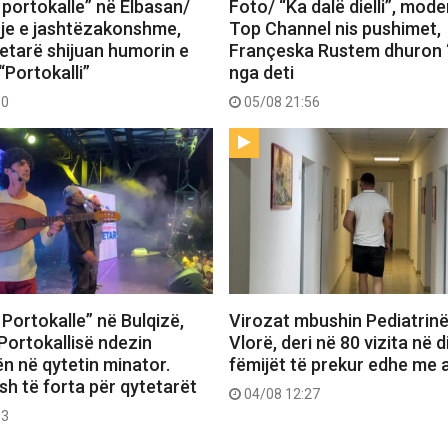
 portokalle” në Elbasan/
Foto/ “Ka dalë dielli”, mode
je e jashtëzakonshme,
Top Channel nis pushimet,
tetarë shijuan humorin e
Françeska Rustem dhuron 
“Portokalli”
nga deti
30
05/08 21:56
Portokalle” në Bulqizë,
Virozat mbushin Pediatrin
Portokallisë ndezin
Vlorë, deri në 80 vizita në d
n në qytetin minator.
fëmijët të prekur edhe me a
h të forta për qytetarët
04/08 12:27
53