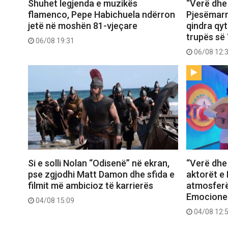
Shuhet legjenda e muzikës
“Verë dhe
flamenco, Pepe Habichuela ndërron
Pjesëmarr
jetë në moshën 81-vjeçare
qindra qy
trupës së 
06/08 19:31
06/08 12:
Si e solli Nolan “Odisenë” në ekran,
“Verë dhe 
pse zgjodhi Matt Damon dhe sfida e
aktorët e 
filmit më ambicioz të karrierës
atmosferë
Emociones
04/08 15:09
04/08 12: