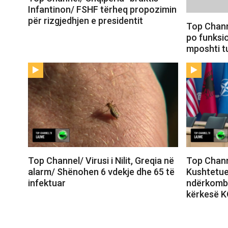
Infantinon/ FSHF tërheq propozimin
për rizgjedhjen e presidentit
Top Channe
po funksio
mposhti t
Top Channel/ Virusi i Nilit, Greqia në
Top Chann
alarm/ Shënohen 6 vdekje dhe 65 të
Kushtetue
infektuar
ndërkombë
kërkesë 