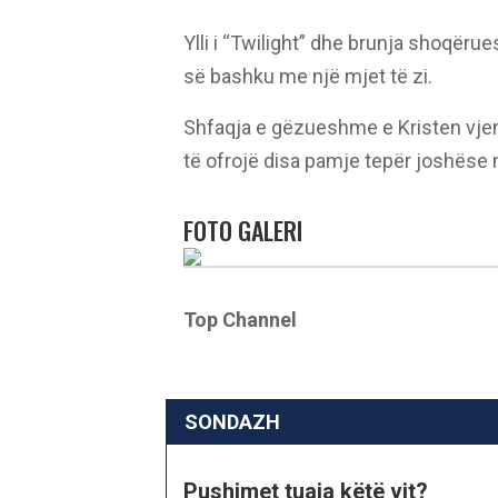
Ylli i “Twilight” dhe brunja shoqëru
së bashku me një mjet të zi.
Shfaqja e gëzueshme e Kristen vjen p
të ofrojë disa pamje tepër joshëse me
FOTO GALERI
Top Channel
SONDAZH
Pushimet tuaja këtë vit?