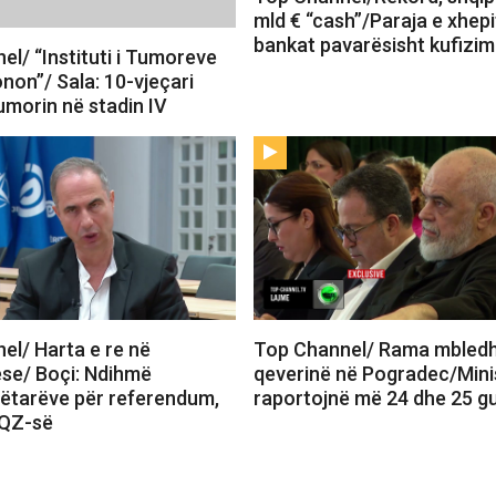
mld € “cash”/Paraja e xhepi
bankat pavarësisht kufizi
l/ “Instituti i Tumoreve
non”/ Sala: 10-vjeçari
umorin në stadin IV
el/ Harta e re në
Top Channel/ Rama mbled
se/ Boçi: Ndihmë
qeverinë në Pogradec/Mini
tarëve për referendum,
raportojnë më 24 dhe 25 g
KQZ-së