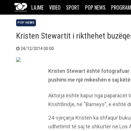
LAJME
VIDEO
SPORT
POP NEWS
PROGRAM
POP NEWS
Kristen Stewartit i rikthehet buzëq
24/12/2014 00:00
Kristen Stewart është fotografuar si
pushimi me një mikeshën e saj këtë
Aktorja është kapur nga paparacët 
Krishtlindje, në “Barneys”, e është 
24-vjeçarja Kristen ka shfaqur bukur
udhëtimit të saj të shkurtër në Los 