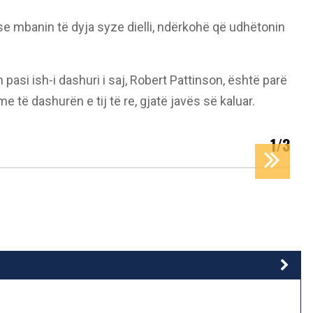
ese mbanin të dyja syze dielli, ndërkohë që udhëtonin
asi ish-i dashuri i saj, Robert Pattinson, është parë
 të dashurën e tij të re, gjatë javës së kaluar.
1/3