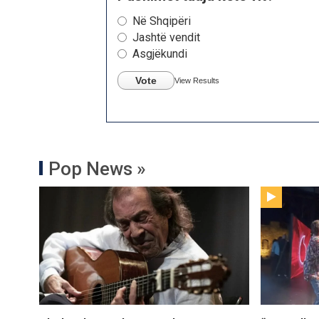
Në Shqipëri
Jashtë vendit
Asgjëkundi
Vote
View Results
Pop News »