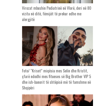
Virozat mbushin Pediatrinë në Vlorë, deri në 80
vizita në ditë, fëmijët të prekur edhe me
alergjitë
Foto/ “Kriset” miqësia mes Selin dhe Kristit,
çfarë ndodhi mes fitueses së Big Brother VIP 5
dhe ish-banorit të shtëpisë më të famshme në
Shqipëri