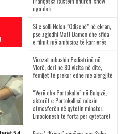
Françeska Rustem dhuron ‘show’
nga deti
Si e solli Nolan “Odisenë” në ekran,
pse zgjodhi Matt Damon dhe sfida
l
e filmit më ambicioz të karrierës
Virozat mbushin Pediatrinë në
Vlorë, deri në 80 vizita në ditë,
fëmijët të prekur edhe me alergjitë
“Verë dhe Portokalle” në Bulqizë,
aktorët e Portokallisë ndezin
atmosferën në qytetin minator.
Emocionesh të forta për qytetarët
Foto/ “Kriset” miqësia mes Selin
tarët 5.4