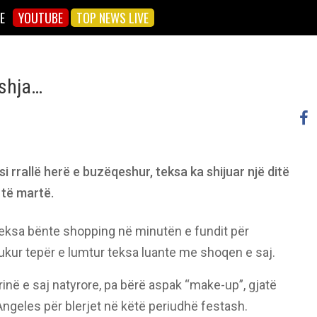
E
YOUTUBE
TOP NEWS LIVE
eshja…
 rrallë herë e buzëqeshur, teksa ka shijuar një ditë
 të martë.
teksa bënte shopping në minutën e fundit për
dukur tepër e lumtur teksa luante me shoqen e saj.
inë e saj natyrore, pa bërë aspak “make-up”, gjatë
Angeles për blerjet në këtë periudhë festash.