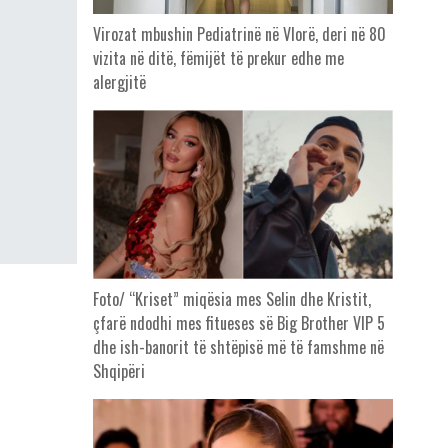
Virozat mbushin Pediatrinë në Vlorë, deri në 80
vizita në ditë, fëmijët të prekur edhe me
alergjitë
Foto/ “Kriset” miqësia mes Selin dhe Kristit,
çfarë ndodhi mes fitueses së Big Brother VIP 5
dhe ish-banorit të shtëpisë më të famshme në
Shqipëri