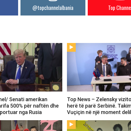
@topchannelalbania
Top Channe
el/ Senati amerikan
Top News – Zelensky vizit
arifa 500% për naftën dhe
herë të parë Serbinë. Tak
mportuar nga Rusia
Vuçiçin në një moment deli