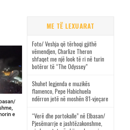
ME TË LEXUARAT
Foto/ Veshja që tërhoqi gjithë
vëmendjen, Charlize Theron
shfaqet me një look të ri në turin
botëror të “The Odyssey”
Shuhet legjenda e muzikës
flamenco, Pepe Habichuela
ndërron jetë në moshën 81-vjeçare
lbasan/
nshme,
morin e
“Verë dhe portokalle” në Elbasan/
Pjesëmarrje e jashtëzakonshme,