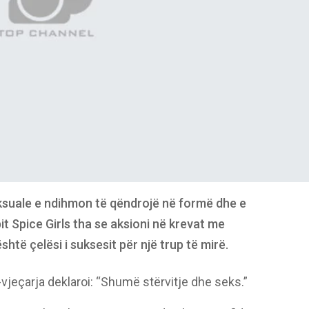
eksuale e ndihmon të qëndrojë në formë dhe e
t Spice Girls tha se aksioni në krevat me
të çelësi i suksesit për një trup të mirë.
vjeçarja deklaroi: “Shumë stërvitje dhe seks.”