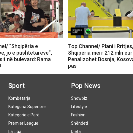
el/ “Shqipëria e
Top Channel/ Plani i Rritjes
e, jo e pushtetarëve”,
Shqipëria merr 212 mln eur
sit në bulevard: Rama
Penalizohet Bosnja, Kosov
U
pas
Sport
Pop News
Kombëtarja
Showbiz
Kategoria Superiore
Lifestyle
Kategoria e Parë
Fashion
Premier League
Shëndeti
La Liga
Dieta