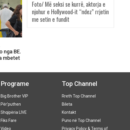
Foto/ Më seksi se kurrë, aktorja e
njohur e Hollywood-it “ndez” rrjetin
me setin e fundit
,
o nga BE.
a mbetet
Programe
Top Channel
Big Brother VIP
Rreth Top Channel
Për’puthen
Bileta
Shqipëria LIVE
Kontakt
Fiks Fare
Puno në Top Channel
Video
Privacy Policy & Terms of