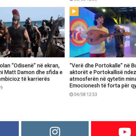
 Nolan “Odisenë” në ekran,
“Verë dhe Portokalle” në Bu
hi Matt Damon dhe sfida e
aktorët e Portokallisë ndez
ambicioz të karrierës
atmosferën në qytetin mina
Emocionesh të forta për q
09
04/08 12:53