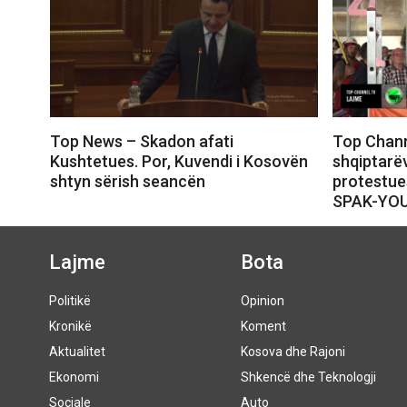
Top News – Skadon afati
Top Chann
Kushtetues. Por, Kuvendi i Kosovën
shqiptarëv
shtyn sërish seancën
protestue
SPAK-YO
Lajme
Bota
Politikë
Opinion
Kronikë
Koment
Aktualitet
Kosova dhe Rajoni
Ekonomi
Shkencë dhe Teknologji
Sociale
Auto