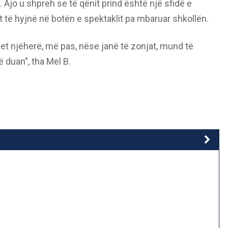
. Ajo u shpreh se të qënit prind është një sfidë e
t të hyjnë në botën e spektaklit pa mbaruar shkollën.
t njëherë, më pas, nëse janë të zonjat, mund të
 duan”, tha Mel B.