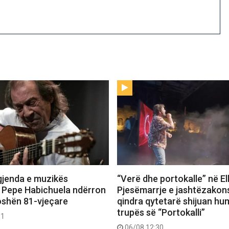
gjenda e muzikës
“Verë dhe portokalle” në E
 Pepe Habichuela ndërron
Pjesëmarrje e jashtëzako
oshën 81-vjeçare
qindra qytetarë shijuan hu
trupës së “Portokalli”
31
06/08 12:30