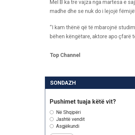
Mel B ka tre vajza nga martesa e saj
madhe dhe se nuk do i lejojë fëmijë
“I kam thënë që të mbarojnë studime
bëhen këngëtare, aktore apo çfarë të
Top Channel
SONDAZH
Pushimet tuaja këtë vit?
Në Shqipëri
Jashtë vendit
Asgjëkundi