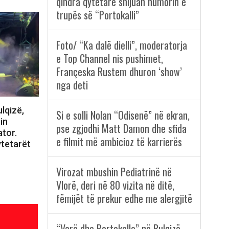
qindra qytetarë shijuan humorin e
trupës së “Portokalli”
Foto/ “Ka dalë dielli”, moderatorja
e Top Channel nis pushimet,
Françeska Rustem dhuron ‘show’
nga deti
lqizë,
Si e solli Nolan “Odisenë” në ekran,
in
pse zgjodhi Matt Damon dhe sfida
tor.
e filmit më ambicioz të karrierës
ytetarët
Virozat mbushin Pediatrinë në
Vlorë, deri në 80 vizita në ditë,
fëmijët të prekur edhe me alergjitë
“Verë dhe Portokalle” në Bulqizë,