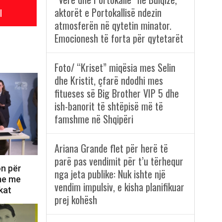
aktorët e Portokallisë ndezin
l
atmosferën në qytetin minator.
Emocionesh të forta për qytetarët
Foto/ “Kriset” miqësia mes Selin
dhe Kristit, çfarë ndodhi mes
fitueses së Big Brother VIP 5 dhe
ish-banorit të shtëpisë më të
famshme në Shqipëri
Ariana Grande flet për herë të
parë pas vendimit për t’u tërhequr
on për
nga jeta publike: Nuk ishte një
ime me
vendim impulsiv, e kisha planifikuar
kat
prej kohësh