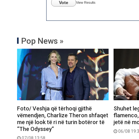
Vote
View Results
Pop News »
Foto/ Veshja që tërhoqi gjithë
Shuhet le
vëmendjen, Charlize Theron shfaqet
flamenco,
me një look të ri në turin botëror të
jetë në m
“The Odyssey”
06/08 19:
07/08 13:58