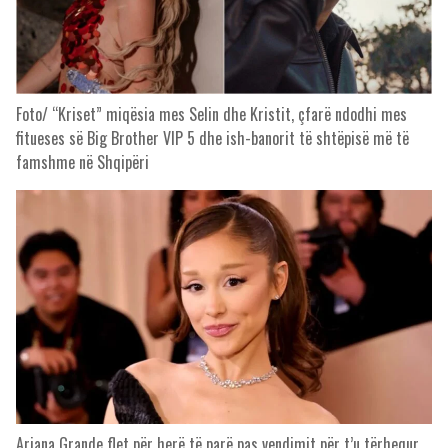
Foto/ “Kriset” miqësia mes Selin dhe Kristit, çfarë ndodhi mes
fitueses së Big Brother VIP 5 dhe ish-banorit të shtëpisë më të
famshme në Shqipëri
Ariana Grande flet për herë të parë pas vendimit për t’u tërhequr