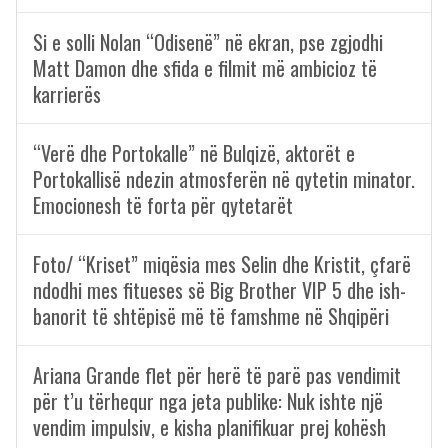
Si e solli Nolan “Odisenë” në ekran, pse zgjodhi
Matt Damon dhe sfida e filmit më ambicioz të
karrierës
“Verë dhe Portokalle” në Bulqizë, aktorët e
Portokallisë ndezin atmosferën në qytetin minator.
Emocionesh të forta për qytetarët
Foto/ “Kriset” miqësia mes Selin dhe Kristit, çfarë
ndodhi mes fitueses së Big Brother VIP 5 dhe ish-
banorit të shtëpisë më të famshme në Shqipëri
Ariana Grande flet për herë të parë pas vendimit
për t’u tërhequr nga jeta publike: Nuk ishte një
vendim impulsiv, e kisha planifikuar prej kohësh