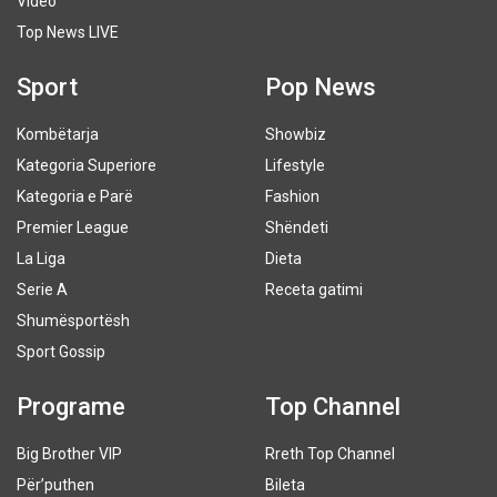
Video
Top News LIVE
Sport
Pop News
Kombëtarja
Showbiz
Kategoria Superiore
Lifestyle
Kategoria e Parë
Fashion
Premier League
Shëndeti
La Liga
Dieta
Serie A
Receta gatimi
Shumësportësh
Sport Gossip
Programe
Top Channel
Big Brother VIP
Rreth Top Channel
Për’puthen
Bileta