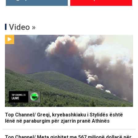
Video »
Top Channel/ Greqi, kryebashkiaku i Stylidës është
lënë në paraburgim për zjarrin pranë Athinës
Top Channel/ Meta gjobitet me 567 milionë dollarë për