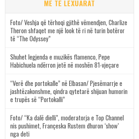
ME TË LEXUARAT
Foto/ Veshja që tërhoqi gjithë vëmendjen, Charlize
Theron shfaqet me një look të ri në turin botëror
të “The Odyssey”
Shuhet legjenda e muzikës flamenco, Pepe
Habichuela ndërron jetë në moshën 81-vjeçare
“Verë dhe portokalle” në Elbasan/ Pjesëmarrje e
jashtëzakonshme, qindra qytetarë shijuan humorin
e trupës së “Portokalli”
Foto/ “Ka dalë dielli”, moderatorja e Top Channel
nis pushimet, Françeska Rustem dhuron ‘show’
nga deti