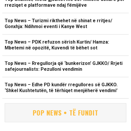
rreziqet e platformave ndaj fëmijëve
Top News – Turizmi rikthehet në shinat e rritjes/
Gonxhja: Ndihmoi eventi i Kanye West
Top News – PDK refuzon sërish Kurtin/ Hamza:
Mbetemi në opozitë, Kuvendi të bëhet sot
Top News – Rregullorja që ‘bunkerizon’ GJKKO/ Rrjeti
safejournalists: Pezulloni vendimin
Top News – Edhe PD kundër rregullores së GJKKO.
‘Shkel Kushtetutën, të tërhiqet menjëherë vendimi’
POP NEWS • TË FUNDIT