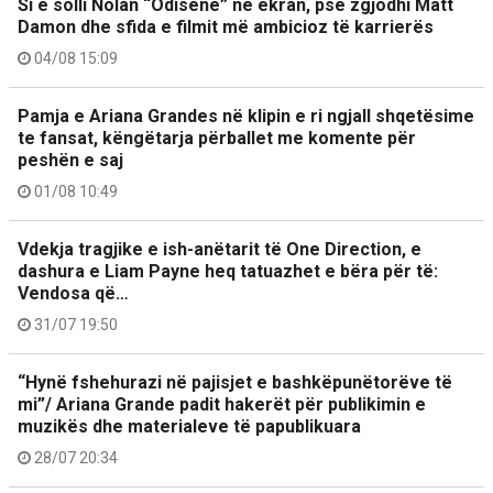
Si e solli Nolan “Odisenë” në ekran, pse zgjodhi Matt
Damon dhe sfida e filmit më ambicioz të karrierës
04/08 15:09
Pamja e Ariana Grandes në klipin e ri ngjall shqetësime
te fansat, këngëtarja përballet me komente për
peshën e saj
01/08 10:49
Vdekja tragjike e ish-anëtarit të One Direction, e
dashura e Liam Payne heq tatuazhet e bëra për të:
Vendosa që…
31/07 19:50
“Hynë fshehurazi në pajisjet e bashkëpunëtorëve të
mi”/ Ariana Grande padit hakerët për publikimin e
muzikës dhe materialeve të papublikuara
28/07 20:34