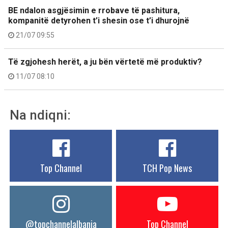
BE ndalon asgjësimin e rrobave të pashitura,
kompanitë detyrohen t’i shesin ose t’i dhurojnë
21/07 09:55
Të zgjohesh herët, a ju bën vërtetë më produktiv?
11/07 08:10
Na ndiqni:
Top Channel
TCH Pop News
@topchannelalbania
Top Channel