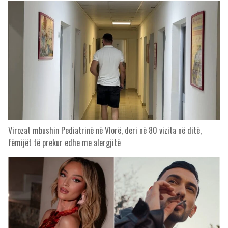
Virozat mbushin Pediatrinë në Vlorë, deri në 80 vizita në ditë,
fëmijët të prekur edhe me alergjitë