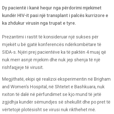
Dy pacientë i kanë hequr nga përdorimi mjekimet
kundër HIV-it pasi një transplant i palcës kurrizore e
ka zhdukur virusin nga trupat e tyre.
Prezantimi i rastit të konsideruar një sukses për
mjekët u bë gjatë konferencës ndërkombëtare të
SIDA-s. Njëri prej pacientëve ka të paktën 4 muaj që
nuk merr asnjë mjekim dhe nuk jep shenja të një
rishfaqjeje të virusit.
Megjithatë, ekipi që realizoi eksperimentin në Brigham
and Women’s Hospital, në Shtetet e Bashkuara, nuk
nxiton të dalë në përfundimet se kjo mund të jetë
zgjidhja kundër sëmundjes së shekullit dhe po pret të
vërtetojë plotësisht se virusi nuk rikthehet më.