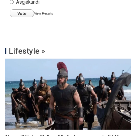
Asgjëkundi
Vote
View Results
Lifestyle »