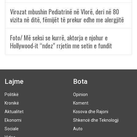
Virozat mbushin Pediatrinë në Vlorë, deri në 80
vizita në ditë, fëmijët të prekur edhe me alergjitë
Foto/ Më seksi se kurrë, aktorja e njohur e
Hollywood-it “ndez” rrjetin me setin e fundit
Lajme
Bota
Politikë
Opinion
Kronikë
Koment
Aktualitet
Kosova dhe Rajoni
Ekonomi
Shkencë dhe Teknologji
Sociale
Auto