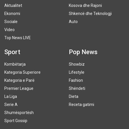
Aktualitet
Kosova dhe Rajoni
Ekonomi
Shkencë dhe Teknologji
Sociale
Auto
Video
Top News LIVE
Sport
Pop News
Kombëtarja
Showbiz
Kategoria Superiore
Lifestyle
Kategoria e Parë
Fashion
Premier League
Shëndeti
La Liga
Dieta
Serie A
Receta gatimi
Shumësportësh
Sport Gossip