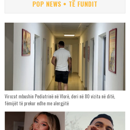
POP NEWS • TË FUNDIT
Virozat mbushin Pediatrinë në Vlorë, deri në 80 vizita në ditë,
fëmijët të prekur edhe me alergjitë