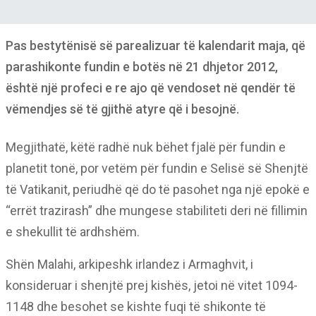
Pas bestytënisë së parealizuar të kalendarit maja, që
parashikonte fundin e botës në 21 dhjetor 2012,
është një profeci e re ajo që vendoset në qendër të
vëmendjes së të gjithë atyre që i besojnë.
Megjithatë, këtë radhë nuk bëhet fjalë për fundin e
planetit tonë, por vetëm për fundin e Selisë së Shenjtë
të Vatikanit, periudhë që do të pasohet nga një epokë e
“errët trazirash” dhe mungese stabiliteti deri në fillimin
e shekullit të ardhshëm.
Shën Malahi, arkipeshk irlandez i Armaghvit, i
konsideruar i shenjtë prej kishës, jetoi në vitet 1094-
1148 dhe besohet se kishte fuqi të shikonte të