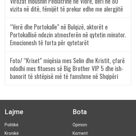
Virozat mbushin Pediatrinë në Vlorë, deri në 80
vizita në ditë, fëmijët të prekur edhe me alergjitë
“Verë dhe Portokalle” në Bulqizë, aktorët e
Portokallisë ndezin atmosferën në qytetin minator.
Emocionesh të forta për qytetarët
Foto/ “Kriset” miqësia mes Selin dhe Kristit, çfarë
ndodhi mes fitueses së Big Brother VIP 5 dhe ish-
banorit të shtëpisë më të famshme në Shqipëri
Lajme
Bota
Politikë
Opinion
Kronikë
Koment