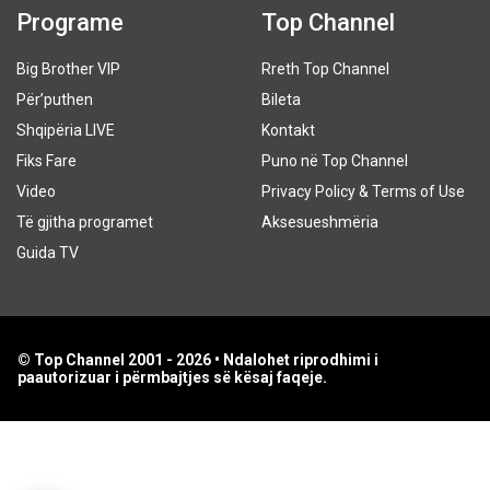
Programe
Top Channel
Big Brother VIP
Rreth Top Channel
Për’puthen
Bileta
Shqipëria LIVE
Kontakt
Fiks Fare
Puno në Top Channel
Video
Privacy Policy & Terms of Use
Të gjitha programet
Aksesueshmëria
Guida TV
© Top Channel 2001 - 2026 • Ndalohet riprodhimi i
paautorizuar i përmbajtjes së kësaj faqeje.