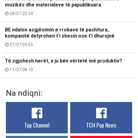
muzikës dhe materialeve të papublikuara
28/07 20:34
BE ndalon asgjësimin e rrobave të pashitura,
kompanitë detyrohen t’i shesin ose t’i dhurojnë
21/07 09:55
Të zgjohesh herët, a ju bën vërtetë më produktiv?
11/07 08:10
Na ndiqni:
Top Channel
TCH Pop News