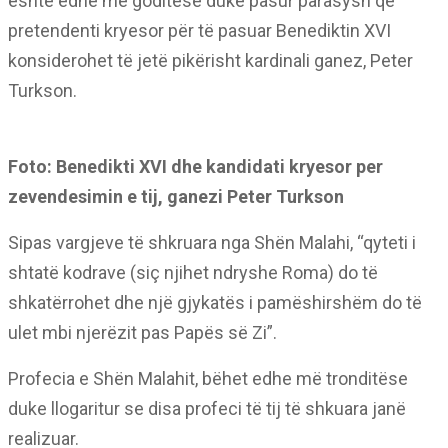
është edhe më goditëse duke pasur parasysh që
pretendenti kryesor për të pasuar Benediktin XVI
konsiderohet të jetë pikërisht kardinali ganez, Peter
Turkson.
Foto: Benedikti XVI dhe kandidati kryesor per
zevendesimin e tij, ganezi Peter Turkson
Sipas vargjeve të shkruara nga Shën Malahi, “qyteti i
shtatë kodrave (siç njihet ndryshe Roma) do të
shkatërrohet dhe një gjykatës i pamëshirshëm do të
ulet mbi njerëzit pas Papës së Zi”.
Profecia e Shën Malahit, bëhet edhe më tronditëse
duke llogaritur se disa profeci të tij të shkuara janë
realizuar.