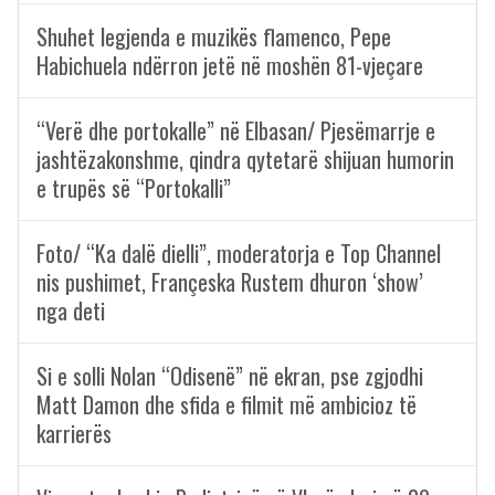
Shuhet legjenda e muzikës flamenco, Pepe
Habichuela ndërron jetë në moshën 81-vjeçare
“Verë dhe portokalle” në Elbasan/ Pjesëmarrje e
jashtëzakonshme, qindra qytetarë shijuan humorin
e trupës së “Portokalli”
Foto/ “Ka dalë dielli”, moderatorja e Top Channel
nis pushimet, Françeska Rustem dhuron ‘show’
nga deti
Si e solli Nolan “Odisenë” në ekran, pse zgjodhi
Matt Damon dhe sfida e filmit më ambicioz të
karrierës