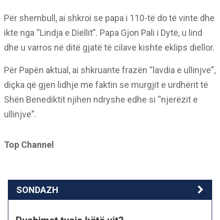
Për shembull, ai shkroi se papa i 110-të do të vinte dhe
ikte nga “Lindja e Diellit”. Papa Gjon Pali i Dytë, u lind
dhe u varros në ditë gjatë të cilave kishte eklips diellor.
Për Papën aktual, ai shkruante frazën “lavdia e ullinjve”,
diçka që gjen lidhje me faktin se murgjit e urdhërit të
Shën Benediktit njihen ndryshe edhe si “njerëzit e
ullinjve”.
Top Channel
SONDAZH