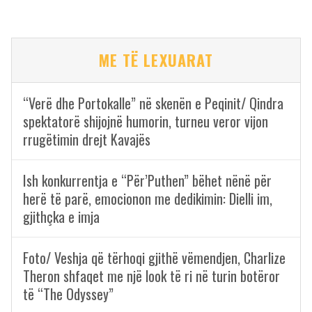
ME TË LEXUARAT
“Verë dhe Portokalle” në skenën e Peqinit/ Qindra
spektatorë shijojnë humorin, turneu veror vijon
rrugëtimin drejt Kavajës
Ish konkurrentja e “Për’Puthen” bëhet nënë për
herë të parë, emocionon me dedikimin: Dielli im,
gjithçka e imja
Foto/ Veshja që tërhoqi gjithë vëmendjen, Charlize
Theron shfaqet me një look të ri në turin botëror
të “The Odyssey”