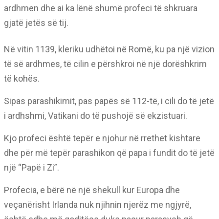
ardhmen dhe ai ka lënë shumë profeci të shkruara
gjatë jetës së tij.
Në vitin 1139, kleriku udhëtoi në Romë, ku pa një vizion
të së ardhmes, të cilin e përshkroi në një dorëshkrim
të kohës.
Sipas parashikimit, pas papës së 112-të, i cili do të jetë
i ardhshmi, Vatikani do të pushojë së ekzistuari.
Kjo profeci është tepër e njohur në rrethet kishtare
dhe për më tepër parashikon që papa i fundit do të jetë
një “Papë i Zi”.
Profecia, e bërë në një shekull kur Europa dhe
veçanërisht Irlanda nuk njihnin njerëz me ngjyrë,