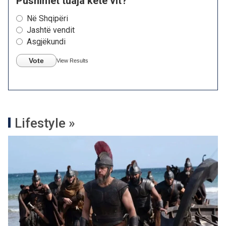
Pushimet tuaja këtë vit?
Në Shqipëri
Jashtë vendit
Asgjëkundi
Vote
View Results
Lifestyle »