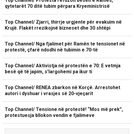
Top Channel/ Protesta refuzon besën e Ramës,
qytetarët 70 ditë tubim përpara Kryeministrisë
Top Channel/ Zjarri, thirrje urgjente për evakuim në
Krujë. Flakët rrezikojnë bizneset dhe 30 shtëpi
Top Channel/ Nga fjalimet për Ramën te tensionet në
protestë, çfarë ndodhi në tubimin e 70-të
Top Channel/ Aktivistja në protestën e 70: E vetmja
besë që të japim, s’largohemi pa ikur ti
Top Channel/ RENEA zbarkon në Korçë. Arrestohet
autori i dyshuar i vrasjes së 20-vjeçarit
Top Channel/ Tensione në protestë! “Mos më prek”,
protestuesja bllokon vendin e fjalimeve