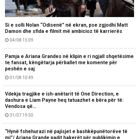
Si e solli Nolan “Odisenë” në ekran, pse zgjodhi Matt
Damon dhe sfida e filmit më ambicioz të karrierës
04/08 15:09
Pamja e Ariana Grandes në klipin e ri ngjall shqetësime
te fansat, këngëtarja përballet me komente për
peshën e saj
01/08 10:49
Vdekja tragjike e ish-anëtarit të One Direction, e
dashura e Liam Payne heq tatuazhet e bëra për të:
Vendosa që…
31/07 19:50
“Hynë fshehurazi në pajisjet e bashkëpunëtorëve të
mi”/ Ariana Grande padit hakerët për publikimin e