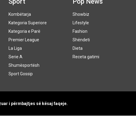
Sport
Pop News
Kombëtarja
Showbiz
Kategoria Superiore
Lifestyle
Kategoria e Parë
Fashion
Premier League
Shëndeti
La Liga
Dieta
Serie A
Receta gatimi
Shumësportësh
Sport Gossip
uar i përmbajtjes së kësaj faqeje.