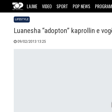
LAJME
VIDEO
SPORT
POP NEWS
PROGRAM
LIFESTYLE
Luanesha “adopton” kaprollin e vog
09/02/2013 13:25