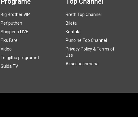
Programe
Top Channel
Big Brother VIP
Rreth Top Channel
Për’puthen
Bileta
Shqipëria LIVE
Kontakt
Fiks Fare
Puno në Top Channel
Video
Privacy Policy & Terms of
Use
Të gjitha programet
Aksesueshmëria
Guida TV