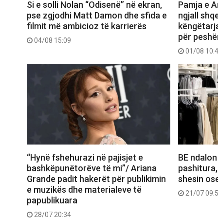
Si e solli Nolan “Odisenë” në ekran,
Pamja e Ar
pse zgjodhi Matt Damon dhe sfida e
ngjall shq
filmit më ambicioz të karrierës
këngëtarj
për peshë
04/08 15:09
01/08 10:
“Hynë fshehurazi në pajisjet e
BE ndalon
bashkëpunëtorëve të mi”/ Ariana
pashitura,
Grande padit hakerët për publikimin
shesin ose
e muzikës dhe materialeve të
21/07 09:
papublikuara
28/07 20:34