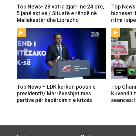
Top News- 28 vatra zjarri në 24 orë,
Top News 
5 janë aktive / Situatë e rëndë në
bizneset!
Mallakastër dhe Librazhd
ritmi i si
Top News – LDK kërkon postin e
Top Chann
presidentit/ Marrëveshjet mes
Kuvendit t
partive për kapërcimin e krizës
seancës: H