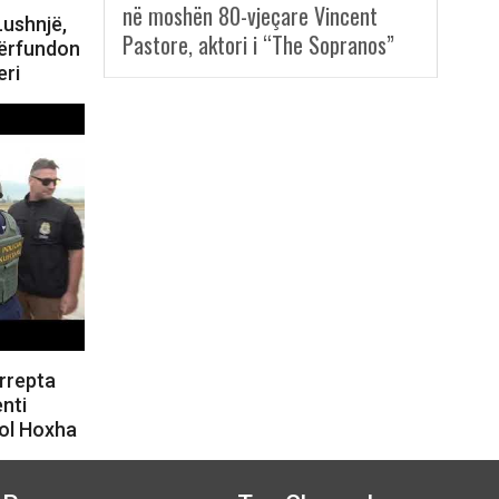
në moshën 80-vjeçare Vincent
Lushnjë,
Pastore, aktori i “The Sopranos”
përfundon
eri
rrepta
enti
kol Hoxha