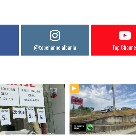
@topchannelalbania
Top Channe