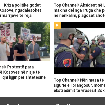
– Kriza politike godet
Top Channel/ Aksident në 
 Kosovë, ngadalësohet
makina del nga rruga dhe 
përmarrjeve të reja
në nënkalim, plagoset shof
el/ Protestë para
ë Kosovës në nisje të
iqni ligjin për shtetësinë
Top Channel/ Nën masa të 
sigurie e i prangosur, mom
ekstradimit të vrasësit So