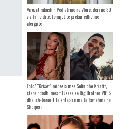
Virozat mbushin Pediatrinë në Vlorë, deri në 80
vizita në ditë, fëmijët të prekur edhe me
alergjitë
Foto/ “Kriset” miqësia mes Selin dhe Kristit,
çfarë ndodhi mes fitueses së Big Brother VIP 5
dhe ish-banorit të shtëpisë më të famshme në
Shqipëri