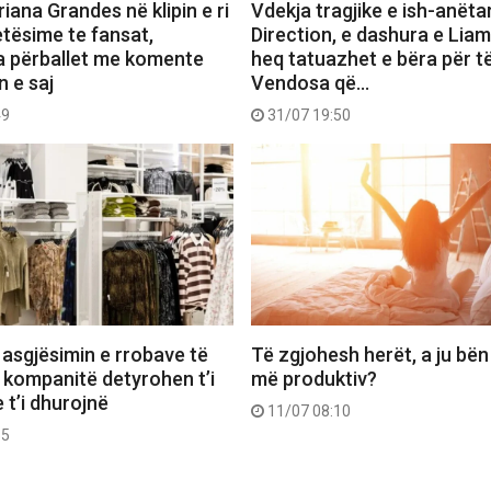
iana Grandes në klipin e ri
Vdekja tragjike e ish-anëta
etësime te fansat,
Direction, e dashura e Lia
a përballet me komente
heq tatuazhet e bëra për të
n e saj
Vendosa që…
49
31/07 19:50
 asgjësimin e rrobave të
Të zgjohesh herët, a ju bën
 kompanitë detyrohen t’i
më produktiv?
 t’i dhurojnë
11/07 08:10
55