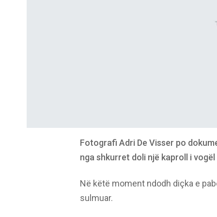
Fotografi Adri De Visser po dokume
nga shkurret doli një kaproll i vogël 
Në këtë moment ndodh diçka e pabes
sulmuar.