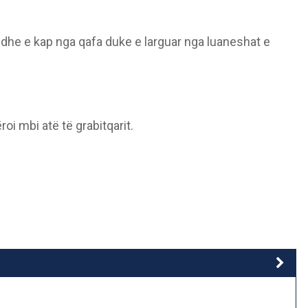
 dhe e kap nga qafa duke e larguar nga luaneshat e
oi mbi atë të grabitqarit.