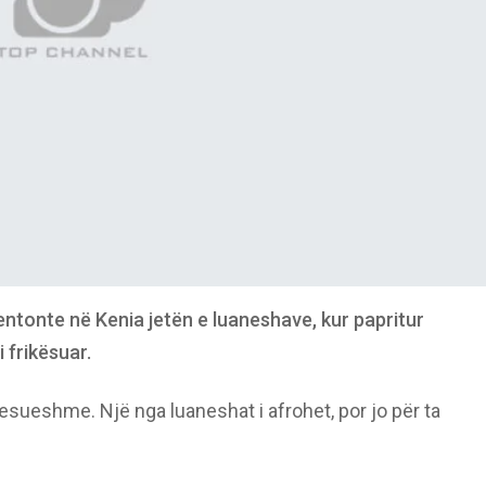
ntonte në Kenia jetën e luaneshave, kur papritur
i frikësuar.
ueshme. Një nga luaneshat i afrohet, por jo për ta