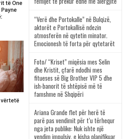
fëmijët të prekur edhe me alergjitë
rit të One
m Payne
:
“Verë dhe Portokalle” në Bulqizë,
aktorët e Portokallisë ndezin
atmosferën në qytetin minator.
Emocionesh të forta për qytetarët
Foto/ “Kriset” miqësia mes Selin
dhe Kristit, çfarë ndodhi mes
fitueses së Big Brother VIP 5 dhe
ish-banorit të shtëpisë më të
famshme në Shqipëri
 vërtetë
Ariana Grande flet për herë të
parë pas vendimit për t’u tërhequr
nga jeta publike: Nuk ishte një
vendim impulsiv, e kisha planifikuar