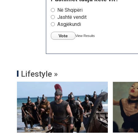
Në Shqipëri
Jashtë vendit
Asgjëkundi
Vote
View Results
Lifestyle »