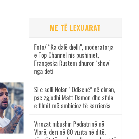
ME TË LEXUARAT
Foto/ “Ka dalë dielli”, moderatorja
e Top Channel nis pushimet,
Françeska Rustem dhuron ‘show’
nga deti
Si e solli Nolan “Odisenë” në ekran,
pse zgjodhi Matt Damon dhe sfida
e filmit më ambicioz të karrierës
Virozat mbushin Pediatrinë në
Vlorë, deri në 80 vizita në ditë,