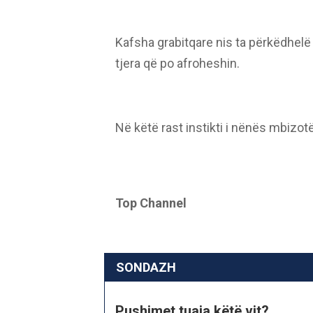
Kafsha grabitqare nis ta përkëdhelë
tjera që po afroheshin.
Në këtë rast instikti i nënës mbizotër
Top Channel
SONDAZH
Pushimet tuaja këtë vit?