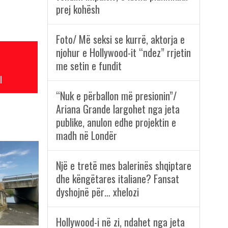
prej kohësh
Foto/ Më seksi se kurrë, aktorja e
njohur e Hollywood-it “ndez” rrjetin
me setin e fundit
l
“Nuk e përballon më presionin”/
Ariana Grande largohet nga jeta
publike, anulon edhe projektin e
madh në Londër
Një e tretë mes balerinës shqiptare
dhe këngëtares italiane? Fansat
dyshojnë për… xhelozi
Hollywood-i në zi, ndahet nga jeta